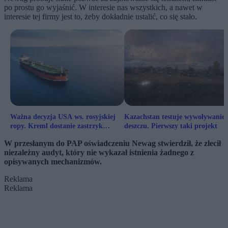
po prostu go wyjaśnić. W interesie nas wszystkich, a nawet w
interesie tej firmy jest to, żeby dokładnie ustalić, co się stało.
Ważna decyzja USA ws. rosyjskiej
Kazachstan testuje wywoływanie
ropy. Kreml dostanie zastrzyk
deszczu. Pierwszy taki projekt
gotówki
W przesłanym do PAP oświadczeniu Newag stwierdził, że zlecił
niezależny audyt, który nie wykazał istnienia żadnego z
opisywanych mechanizmów.
Reklama
Reklama