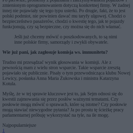
zmienionym oprogramowaniem dotyczą konkretnej firmy. W żadnej
innej nie pojawiały się tego typu usterki. Po drugie, fakt, że to jest
polski podmiot, nie powinien dawać mu taryfy ulgowej. Chodzi o
bezpieczeństwo pasażerów, chodzi o kwestię tego, jak te pojazdy
funkcjonują, czy są bezpieczne, czy można się do nich włamać.
Jeśli już chcemy mówić o poszkodowanych, to są nimi
inne polskie firmy, samorządy i zwykli obywatele.
Wie już pani, jak zagłosuje komisja ws. immunitetu?
Trudno mi przesądzać wynik głosowania w komisji. Ale z
pewnością mam z wielu stron wsparcie. Takie wsparcie zresztą
pojawiało się publicznie. Pisały o tym przewodnicząca klubu Nowej
Lewicy, posłanka Anna Maria Żukowska i ministra Katarzyna
Kotula.
Myślę, że w tej sprawie kluczowe jest to, jak Sejm odnosi się do
kwestii zajmowania się przez posłów ważnymi tematami. Czy
posłowie mogą mówić o sprawach, które są istotne? Czy posłowie
mogą stawiać niewygodne pytania? Ja po prostu tę ścieżkę pracy
parlamentarnej próbuję wykorzystać na tyle, na ile mogę.
Najpopularniejsze
1