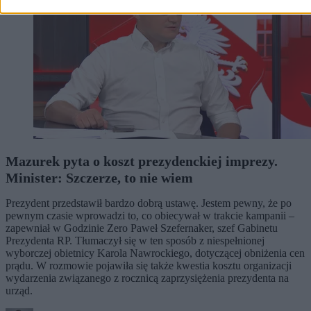
Mazurek pyta o koszt prezydenckiej imprezy.
Minister: Szczerze, to nie wiem
Prezydent przedstawił bardzo dobrą ustawę. Jestem pewny, że po
pewnym czasie wprowadzi to, co obiecywał w trakcie kampanii –
zapewniał w Godzinie Zero Paweł Szefernaker, szef Gabinetu
Prezydenta RP. Tłumaczył się w ten sposób z niespełnionej
wyborczej obietnicy Karola Nawrockiego, dotyczącej obniżenia cen
prądu. W rozmowie pojawiła się także kwestia kosztu organizacji
wydarzenia związanego z rocznicą zaprzysiężenia prezydenta na
urząd.