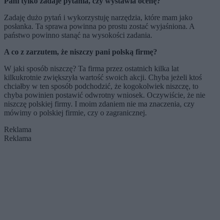
Pani tylko zadaje pytania, czy wystawia ocenę?
Zadaję dużo pytań i wykorzystuję narzędzia, które mam jako
posłanka. Ta sprawa powinna po prostu zostać wyjaśniona. A
państwo powinno stanąć na wysokości zadania.
A co z zarzutem, że niszczy pani polską firmę?
W jaki sposób niszczę? Ta firma przez ostatnich kilka lat
kilkukrotnie zwiększyła wartość swoich akcji. Chyba jeżeli ktoś
chciałby w ten sposób podchodzić, że kogokolwiek niszczę, to
chyba powinien postawić odwrotny wniosek. Oczywiście, że nie
niszczę polskiej firmy. I moim zdaniem nie ma znaczenia, czy
mówimy o polskiej firmie, czy o zagranicznej.
Reklama
Reklama