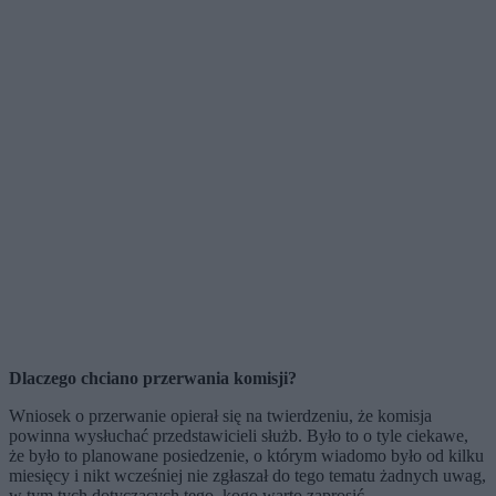
Dlaczego chciano przerwania komisji?
Wniosek o przerwanie opierał się na twierdzeniu, że komisja
powinna wysłuchać przedstawicieli służb. Było to o tyle ciekawe,
że było to planowane posiedzenie, o którym wiadomo było od kilku
miesięcy i nikt wcześniej nie zgłaszał do tego tematu żadnych uwag,
w tym tych dotyczących tego, kogo warto zaprosić.