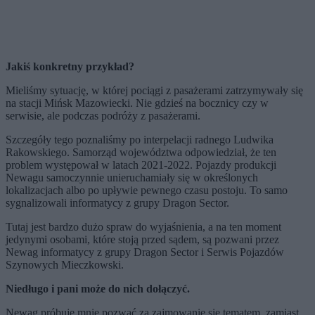
Jakiś konkretny przykład?
Mieliśmy sytuację, w której pociągi z pasażerami zatrzymywały się
na stacji Mińsk Mazowiecki. Nie gdzieś na bocznicy czy w
serwisie, ale podczas podróży z pasażerami.
Szczegóły tego poznaliśmy po interpelacji radnego Ludwika
Rakowskiego. Samorząd województwa odpowiedział, że ten
problem występował w latach 2021-2022. Pojazdy produkcji
Newagu samoczynnie unieruchamiały się w określonych
lokalizacjach albo po upływie pewnego czasu postoju. To samo
sygnalizowali informatycy z grupy Dragon Sector.
Tutaj jest bardzo dużo spraw do wyjaśnienia, a na ten moment
jedynymi osobami, które stoją przed sądem, są pozwani przez
Newag informatycy z grupy Dragon Sector i Serwis Pojazdów
Szynowych Mieczkowski.
Niedługo i pani może do nich dołączyć.
Newag próbuje mnie pozwać za zajmowanie się tematem, zamiast