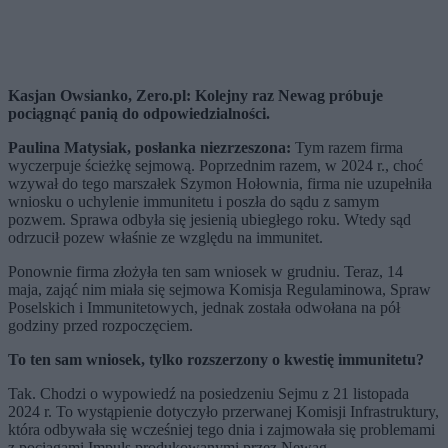
Kasjan Owsianko, Zero.pl:
Kolejny raz Newag próbuje
pociągnąć panią do odpowiedzialności.
Paulina Matysiak, posłanka niezrzeszona:
Tym razem firma
wyczerpuje ścieżkę sejmową. Poprzednim razem, w 2024 r., choć
wzywał do tego marszałek Szymon Hołownia, firma nie uzupełniła
wniosku o uchylenie immunitetu i poszła do sądu z samym
pozwem. Sprawa odbyła się jesienią ubiegłego roku. Wtedy sąd
odrzucił pozew właśnie ze względu na immunitet.
Ponownie firma złożyła ten sam wniosek w grudniu. Teraz, 14
maja, zająć nim miała się sejmowa Komisja Regulaminowa, Spraw
Poselskich i Immunitetowych, jednak została odwołana na pół
godziny przed rozpoczęciem.
To ten sam wniosek, tylko rozszerzony o kwestię immunitetu?
Tak. Chodzi o wypowiedź na posiedzeniu Sejmu z 21 listopada
2024 r. To wystąpienie dotyczyło przerwanej Komisji Infrastruktury,
która odbywała się wcześniej tego dnia i zajmowała się problemami
z pociągami Impuls produkowanymi przez Newag.