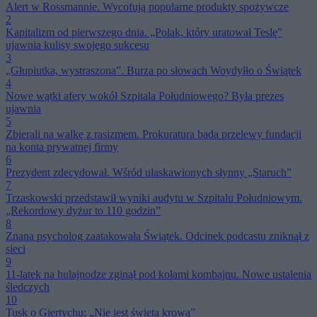
Alert w Rossmannie. Wycofują popularne produkty spożywcze
2
Kapitalizm od pierwszego dnia. „Polak, który uratował Teslę”
ujawnia kulisy swojego sukcesu
3
„Głupiutka, wystraszona”. Burza po słowach Woydyłło o Świątek
4
Nowe wątki afery wokół Szpitala Południowego? Była prezes
ujawnia
5
Zbierali na walkę z rasizmem. Prokuratura bada przelewy fundacji
na konta prywatnej firmy
6
Prezydent zdecydował. Wśród ułaskawionych słynny „Staruch”
7
Trzaskowski przedstawił wyniki audytu w Szpitalu Południowym.
„Rekordowy dyżur to 110 godzin”
8
Znana psycholog zaatakowała Świątek. Odcinek podcastu zniknął z
sieci
9
11-latek na hulajnodze zginął pod kołami kombajnu. Nowe ustalenia
śledczych
10
Tusk o Giertychu: „Nie jest świętą krową”