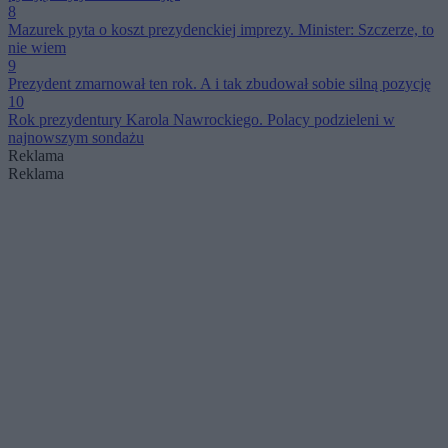
8
Mazurek pyta o koszt prezydenckiej imprezy. Minister: Szczerze, to
nie wiem
9
Prezydent zmarnował ten rok. A i tak zbudował sobie silną pozycję
10
Rok prezydentury Karola Nawrockiego. Polacy podzieleni w
najnowszym sondażu
Reklama
Reklama