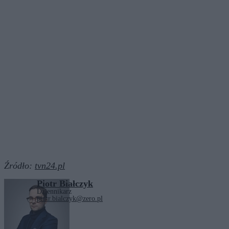
Źródło:
tvn24.pl
Piotr Białczyk
Dziennikarz
piotr.bialczyk@zero.pl