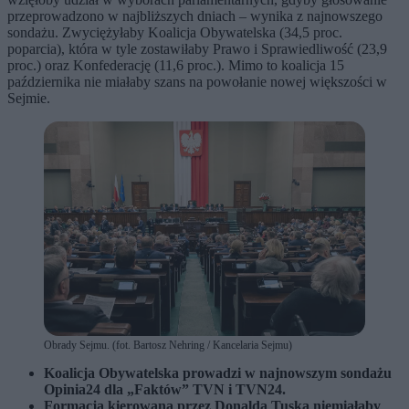
przeprowadzono w najbliższych dniach – wynika z najnowszego
sondażu. Zwyciężyłaby Koalicja Obywatelska (34,5 proc.
poparcia), która w tyle zostawiłaby Prawo i Sprawiedliwość (23,9
proc.) oraz Konfederację (11,6 proc.). Mimo to koalicja 15
października nie miałaby szans na powołanie nowej większości w
Sejmie.
Obrady Sejmu. (fot. Bartosz Nehring / Kancelaria Sejmu)
Koalicja Obywatelska prowadzi w najnowszym sondażu
Opinia24 dla „Faktów” TVN i TVN24.
Formacja kierowana przez Donalda Tuska niemiałaby