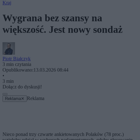
Kraj
Wygrana bez szansy na
większość. Jest nowy sondaż
Piotr Białczyk
3 min czytania
Opublikowano:
13.03.2026 08:44
•
3 min
Dołącz do dyskusji!
Reklama
Reklama
✕
Nieco ponad trzy czwarte ankietowanych Polaków (78 proc.)
wzięłoby udział w wyborach parlamentarnych, gdyby głosowanie