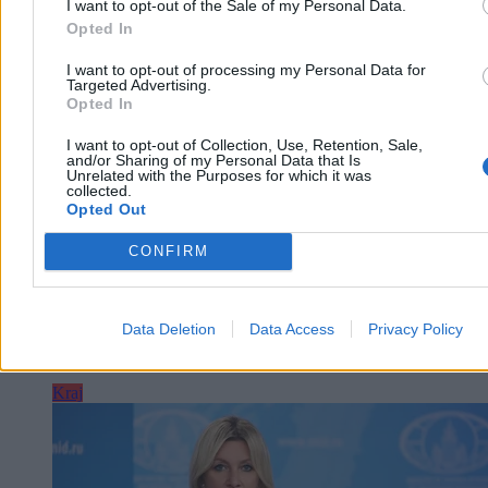
I want to opt-out of the Sale of my Personal Data.
Aleksandra Cieślik
Opted In
Dzisiaj 18:17
3 min
I want to opt-out of processing my Personal Data for
Targeted Advertising.
Reklama
Opted In
Reklama
I want to opt-out of Collection, Use, Retention, Sale,
and/or Sharing of my Personal Data that Is
Unrelated with the Purposes for which it was
collected.
Opted Out
CONFIRM
Data Deletion
Data Access
Privacy Policy
Kraj