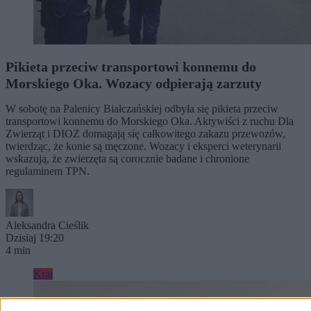
Pikieta przeciw transportowi konnemu do
Morskiego Oka. Wozacy odpierają zarzuty
W sobotę na Palenicy Białczańskiej odbyła się pikieta przeciw
transportowi konnemu do Morskiego Oka. Aktywiści z ruchu Dla
Zwierząt i DIOZ domagają się całkowitego zakazu przewozów,
twierdząc, że konie są męczone. Wozacy i eksperci weterynarii
wskazują, że zwierzęta są corocznie badane i chronione
regulaminem TPN.
Aleksandra Cieślik
Dzisiaj 19:20
4 min
Kraj