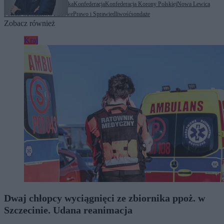
Tagi:
Koalicja Obywatelska
Konfederacja
Konfederacja Korony Polskiej
Nowa Lewica
Polskie Stronnictwo Ludowe
Prawo i Sprawiedliwość
sondaże
Zobacz również
Kraj
Dwaj chłopcy wyciągnięci ze zbiornika ppoż. w
Szczecinie. Udana reanimacja