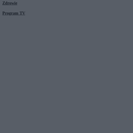
Zdrowie
Program TV
© 2026 Kanał Zero Spółka Akcyjna