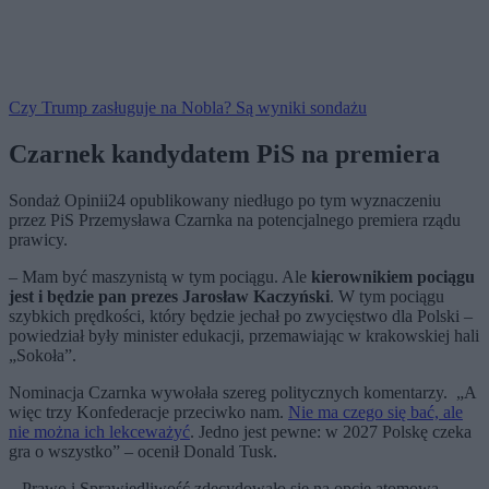
Czy Trump zasługuje na Nobla? Są wyniki sondażu
Czarnek kandydatem PiS na premiera
Sondaż Opinii24 opublikowany niedługo po tym wyznaczeniu
przez PiS Przemysława Czarnka na potencjalnego premiera rządu
prawicy.
– Mam być maszynistą w tym pociągu. Ale
kierownikiem pociągu
jest i będzie pan prezes Jarosław Kaczyński
. W tym pociągu
szybkich prędkości, który będzie jechał po zwycięstwo dla Polski –
powiedział były minister edukacji, przemawiając w krakowskiej hali
„Sokoła”.
Nominacja Czarnka wywołała szereg politycznych komentarzy.
„
A
więc trzy Konfederacje przeciwko nam.
Nie ma czego się bać, ale
nie można ich lekceważyć
. Jedno jest pewne: w 2027 Polskę czeka
gra o wszystko” – ocenił Donald Tusk.
– Prawo i Sprawiedliwość zdecydowało się na opcję atomową.