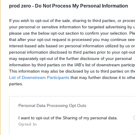
prod zero -
Do Not Process My Personal Information
If you wish to opt-out of the sale, sharing to third parties, or proce
your personal or sensitive information for targeted advertising by 
please use the below opt-out section to confirm your selection. Pl
that after your opt-out request is processed you may continue see
interest-based ads based on personal information utilized by us or
personal information disclosed to third parties prior to your opt-ou
may separately opt-out of the further disclosure of your personal
information by third parties on the IAB’s list of downstream partici
This information may also be disclosed by us to third parties on t
List of Downstream Participants
that may further disclose it to othe
Rolnik zaorał nowy asfalt w Gliwicach. Straty to
parties.
ok. 400 tys. zł
W piątek w gliwickiej dzielnicy Ostropa 60-letni rolnik ciągnikiem
marki Ursus celowo wjechał na świeżo położony asfalt, niszcząc
Personal Data Processing Opt Outs
pługiem ok. 200 metrów nowej jezdni. Twierdził, że droga należy
do niego. Policja zatrzymała go na gorącym uczynku. Straty
I want to opt-out of the Sharing of my personal data.
oszacowano wstępnie na ok. 400 tys. zł.
Opted In