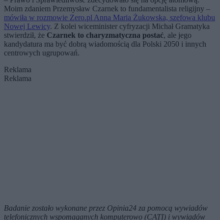
Moim zdaniem Przemysław Czarnek to fundamentalista religijny –
mówiła w rozmowie Zero.pl Anna Maria Żukowska, szefowa klubu
Nowej Lewicy
. Z kolei wiceminister cyfryzacji Michał Gramatyka
stwierdził, że
Czarnek to charyzmatyczna postać
, ale jego
kandydatura ma być dobrą wiadomością dla Polski 2050 i innych
centrowych ugrupowań.
Reklama
Reklama
Badanie zostało wykonane przez Opinia24 za pomocą wywiadów
telefonicznych wspomaganych komputerowo (CATI) i wywiadów