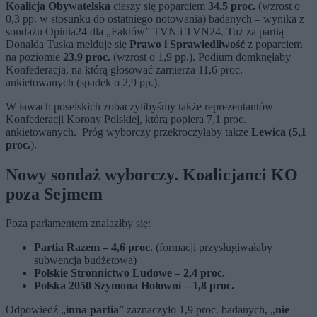
Koalicja Obywatelska
cieszy się poparciem
34,5 proc.
(wzrost o
0,3 pp. w stosunku do ostatniego notowania) badanych – wynika z
sondażu Opinia24 dla „Faktów” TVN i TVN24. Tuż za partią
Donalda Tuska melduje się
Prawo i Sprawiedliwość
z poparciem
na poziomie
23,9 proc.
(wzrost o 1,9 pp.). Podium domknęłaby
Konfederacja, na którą głosować zamierza 11,6 proc.
ankietowanych (spadek o 2,9 pp.).
W ławach poselskich zobaczylibyśmy także reprezentantów
Konfederacji Korony Polskiej, którą popiera 7,1 proc.
ankietowanych. Próg wyborczy przekroczyłaby także
Lewica
(
5,1
proc.
).
Nowy sondaż wyborczy. Koalicjanci KO
poza Sejmem
Poza parlamentem znalazłby się:
Partia Razem – 4,6 proc.
(formacji przysługiwałaby
subwencja budżetowa)
Polskie Stronnictwo Ludowe – 2,4 proc.
Polska 2050 Szymona Hołowni – 1,8 proc.
Odpowiedź „
inna partia
” zaznaczyło 1,9 proc. badanych, „
nie