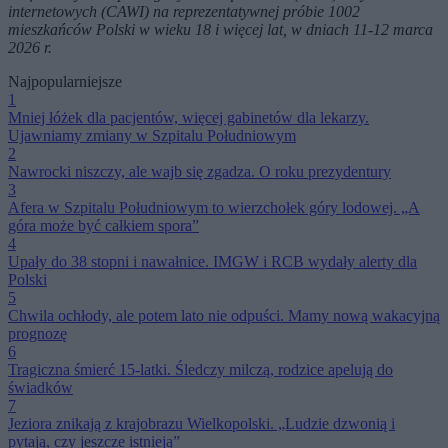
internetowych (CAWI) na reprezentatywnej próbie 1002
mieszkańców Polski w wieku 18 i więcej lat, w dniach 11-12 marca
2026 r.
Najpopularniejsze
1
Mniej łóżek dla pacjentów, więcej gabinetów dla lekarzy.
Ujawniamy zmiany w Szpitalu Południowym
2
Nawrocki niszczy, ale wajb się zgadza. O roku prezydentury
3
Afera w Szpitalu Południowym to wierzchołek góry lodowej. „A
góra może być całkiem spora”
4
Upały do 38 stopni i nawałnice. IMGW i RCB wydały alerty dla
Polski
5
Chwila ochłody, ale potem lato nie odpuści. Mamy nową wakacyjną
prognozę
6
Tragiczna śmierć 15-latki. Śledczy milczą, rodzice apelują do
świadków
7
Jeziora znikają z krajobrazu Wielkopolski. „Ludzie dzwonią i
pytają, czy jeszcze istnieją”