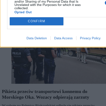
and/or Sharing of my Personal Data that Is
Unrelated with the Purposes for which it was
collected.
Opted Out
Kraj
CONFIRM
Data Deletion
Data Access
Privacy Policy
Pikieta przeciw transportowi konnemu do
Morskiego Oka. Wozacy odpierają zarzuty
W sobotę na Palenicy Białczańskiej odbyła się pikieta przeciw