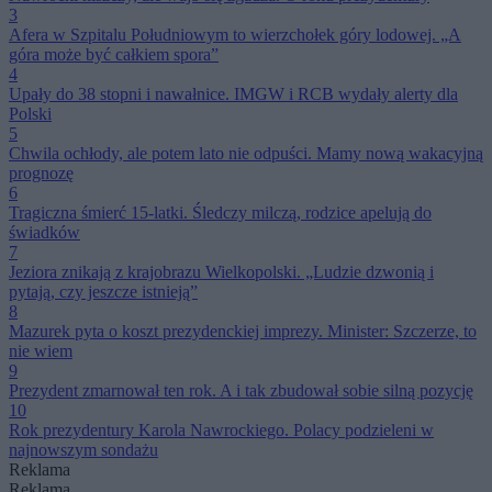
3
Afera w Szpitalu Południowym to wierzchołek góry lodowej. „A
góra może być całkiem spora”
4
Upały do 38 stopni i nawałnice. IMGW i RCB wydały alerty dla
Polski
5
Chwila ochłody, ale potem lato nie odpuści. Mamy nową wakacyjną
prognozę
6
Tragiczna śmierć 15-latki. Śledczy milczą, rodzice apelują do
świadków
7
Jeziora znikają z krajobrazu Wielkopolski. „Ludzie dzwonią i
pytają, czy jeszcze istnieją”
8
Mazurek pyta o koszt prezydenckiej imprezy. Minister: Szczerze, to
nie wiem
9
Prezydent zmarnował ten rok. A i tak zbudował sobie silną pozycję
10
Rok prezydentury Karola Nawrockiego. Polacy podzieleni w
najnowszym sondażu
Reklama
Reklama