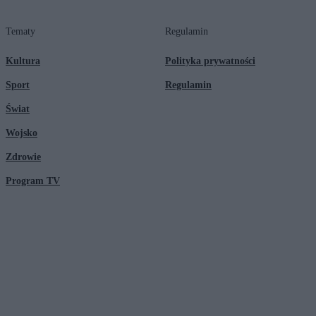
Tematy
Regulamin
Kultura
Polityka prywatności
Sport
Regulamin
Świat
Wojsko
Zdrowie
Program TV
© 2026 Kanał Zero Spółka Akcyjna