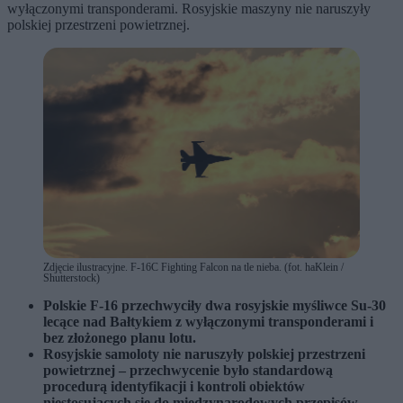
wyłączonymi transponderami. Rosyjskie maszyny nie naruszyły
polskiej przestrzeni powietrznej.
Zdjęcie ilustracyjne. F-16C Fighting Falcon na tle nieba. (fot. haKlein /
Shutterstock)
Polskie F-16 przechwyciły dwa rosyjskie myśliwce Su-30
lecące nad Bałtykiem z wyłączonymi transponderami i
bez złożonego planu lotu.
Rosyjskie samoloty nie naruszyły polskiej przestrzeni
powietrznej – przechwycenie było standardową
procedurą identyfikacji i kontroli obiektów
niestosujących się do międzynarodowych przepisów