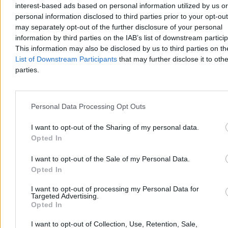
interest-based ads based on personal information utilized by us or
personal information disclosed to third parties prior to your opt-ou
W sobotę po godz. 14 w Szczecinie dwóch chłopców w wieku 9 i
11 lat wpadło do zbiornika przeciwpożarowego na terenie SP 18.
may separately opt-out of the further disclosure of your personal
Wyciągnęli ich przypadkowi przechodnie, a strażacy i ratownicy
information by third parties on the IAB’s list of downstream partici
medyczni przywrócili obu chłopcom czynności życiowe. Policja
This information may also be disclosed by us to third parties on t
bada okoliczności zdarzenia pod nadzorem prokuratury.
List of Downstream Participants
that may further disclose it to othe
parties.
Aleksandra Cieślik
Wczoraj 20:06
Personal Data Processing Opt Outs
3 min
Reklama
I want to opt-out of the Sharing of my personal data.
Reklama
Opted In
I want to opt-out of the Sale of my Personal Data.
Opted In
I want to opt-out of processing my Personal Data for
Targeted Advertising.
Opted In
I want to opt-out of Collection, Use, Retention, Sale,