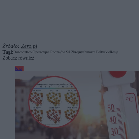
Źródło:
Zero.pl
Tagi:
Dowództwo Operacyjne Rodzajów Sił Zbrojnych
morze Bałtyckie
Rosja
Zobacz również
Kraj