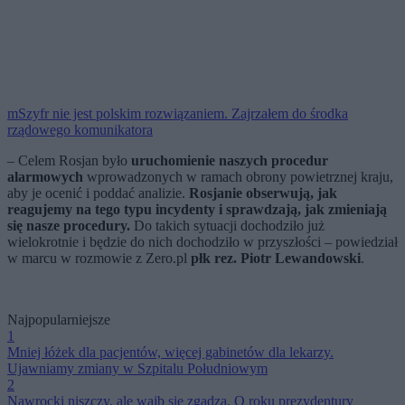
mSzyfr nie jest polskim rozwiązaniem. Zajrzałem do środka
rządowego komunikatora
– Celem Rosjan było
uruchomienie naszych procedur
alarmowych
wprowadzonych w ramach obrony powietrznej kraju,
aby je ocenić i poddać analizie.
Rosjanie obserwują, jak
reagujemy na tego typu incydenty i sprawdzają, jak zmieniają
się nasze procedury.
Do takich sytuacji dochodziło już
wielokrotnie i będzie do nich dochodziło w przyszłości – powiedział
w marcu w rozmowie z Zero.pl
płk rez. Piotr Lewandowski
.
Najpopularniejsze
1
Mniej łóżek dla pacjentów, więcej gabinetów dla lekarzy.
Ujawniamy zmiany w Szpitalu Południowym
2
Nawrocki niszczy, ale wajb się zgadza. O roku prezydentury