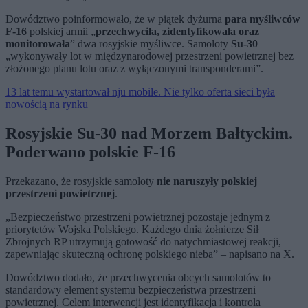
Dowództwo poinformowało, że w piątek dyżurna
para myśliwców
F-16
polskiej armii „
przechwyciła, zidentyfikowała oraz
monitorowała
” dwa rosyjskie myśliwce. Samoloty
Su-30
„wykonywały lot w międzynarodowej przestrzeni powietrznej bez
złożonego planu lotu oraz z wyłączonymi transponderami”.
13 lat temu wystartował nju mobile. Nie tylko oferta sieci była
nowością na rynku
Rosyjskie Su-30 nad Morzem Bałtyckim.
Poderwano polskie F-16
Przekazano, że rosyjskie samoloty
nie naruszyły polskiej
przestrzeni powietrznej
.
„Bezpieczeństwo przestrzeni powietrznej pozostaje jednym z
priorytetów Wojska Polskiego. Każdego dnia żołnierze Sił
Zbrojnych RP utrzymują gotowość do natychmiastowej reakcji,
zapewniając skuteczną ochronę polskiego nieba” – napisano na X.
Dowództwo dodało, że przechwycenia obcych samolotów to
standardowy element systemu bezpieczeństwa przestrzeni
powietrznej. Celem interwencji jest identyfikacja i kontrola