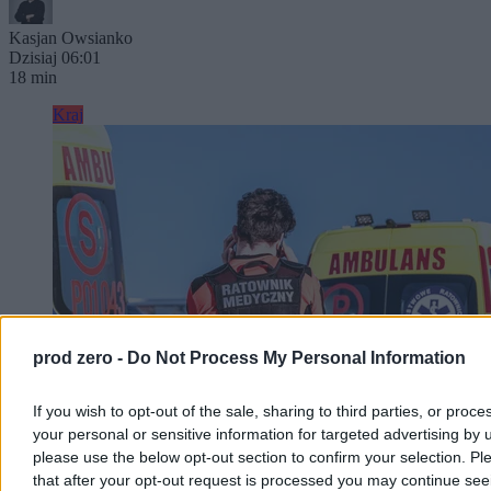
Kasjan Owsianko
Dzisiaj 06:01
18 min
Kraj
prod zero -
Do Not Process My Personal Information
If you wish to opt-out of the sale, sharing to third parties, or proce
your personal or sensitive information for targeted advertising by 
please use the below opt-out section to confirm your selection. Pl
Dwaj chłopcy wyciągnięci ze zbiornika ppoż. w
that after your opt-out request is processed you may continue see
Szczecinie. Udana reanimacja