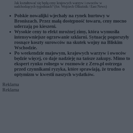
Jak kształtować się będą ceny krajowych warzyw i owoców w
nadchodzących tygodniach? (fot. Wojciech Olkuśnik / East News)
Polskie nowalijki wjechały na rynek hurtowy w
Broniszach. Przez małą dostępność towaru, ceny mocno
uderzają po kieszeni.
Wysokie ceny to efekt mroźnej zimy, która wymusiła
intensywniejsze ogrzewanie szklarni. Sytuację pogorszyły
rosnące koszty surowców na skutek wojny na Bliskim
Wschodzie.
Po weekendzie majowym, krajowych warzyw i owoców
będzie więcej, co daje nadzieję na tańsze zakupy. Mimo to
ekspert rynku rolnego w rozmowie z Zero.pl ostrzega
przed czynnikami ryzyka, które sprawiają, że trudno o
optymizm w kwestii naszych wydatków.
Reklama
Reklama