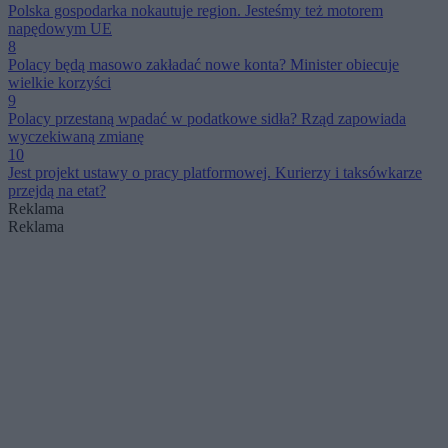
Polska gospodarka nokautuje region. Jesteśmy też motorem
napędowym UE
8
Polacy będą masowo zakładać nowe konta? Minister obiecuje
wielkie korzyści
9
Polacy przestaną wpadać w podatkowe sidła? Rząd zapowiada
wyczekiwaną zmianę
10
Jest projekt ustawy o pracy platformowej. Kurierzy i taksówkarze
przejdą na etat?
Reklama
Reklama