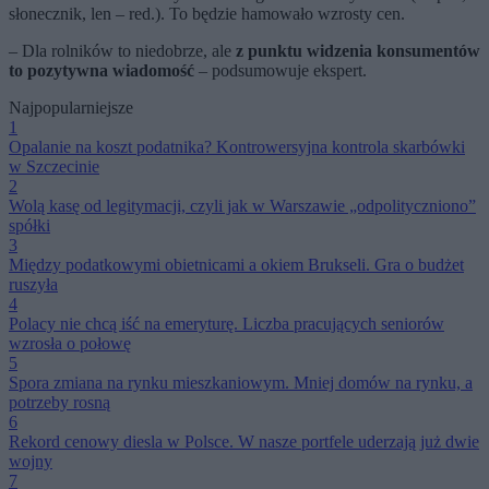
słonecznik, len – red.). To będzie hamowało wzrosty cen.
– Dla rolników to niedobrze, ale
z punktu widzenia konsumentów
to pozytywna wiadomość
– podsumowuje ekspert.
Najpopularniejsze
1
Opalanie na koszt podatnika? Kontrowersyjna kontrola skarbówki
w Szczecinie
2
Wolą kasę od legitymacji, czyli jak w Warszawie „odpolityczniono”
spółki
3
Między podatkowymi obietnicami a okiem Brukseli. Gra o budżet
ruszyła
4
Polacy nie chcą iść na emeryturę. Liczba pracujących seniorów
wzrosła o połowę
5
Spora zmiana na rynku mieszkaniowym. Mniej domów na rynku, a
potrzeby rosną
6
Rekord cenowy diesla w Polsce. W nasze portfele uderzają już dwie
wojny
7