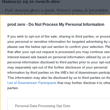
tłumaczy się ze swoich słów
– Dość chowania głowy w piasek. Wszyscy wiedzą, że jest problem
– tak minister funduszy i polityki regionalnej Katarzyna Pełczyńska-
Nałęcz odniosła się w programie „Tłit” WP do jej niedawnych słów
o wieku emerytalnym w Polsce. Liderka Polski 2050 jakiś czas
prod zero -
Do Not Process My Personal Information
temu zastanawiała się, czy bezdzietne kobiety nie powinny
przechodzić na emeryturę w tym samym wieku, co mężczyźni.
If you wish to opt-out of the sale, sharing to third parties, or proce
your personal or sensitive information for targeted advertising by 
please use the below opt-out section to confirm your selection. Pl
Katarzyna Dybińska
that after your opt-out request is processed you may continue see
Dzisiaj 18:54
interest-based ads based on personal information utilized by us or
4 min
personal information disclosed to third parties prior to your opt-ou
may separately opt-out of the further disclosure of your personal
Biznes
information by third parties on the IAB’s list of downstream partici
This information may also be disclosed by us to third parties on t
List of Downstream Participants
that may further disclose it to othe
parties.
Personal Data Processing Opt Outs