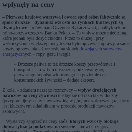
wpłynęły na ceny
–
Pierwsze krajowe warzywa i owoce spod osłon faktycznie są
sporo droższe – dynamiki wzrostu na rynkach hurtowych są
dwucyfrowe
– mówi nam Grzegorz Rykaczewski, analityk sektora
rolno-spożywczego w Banku Pekao. – Tu wpływ może mieć zima,
która jednak była dosyć chłodna. Przez to dłużej i przy
wykorzystaniu większej mocy trzeba było ogrzewać uprawy, a same
koszty ogrzewania też wzrosły na skutek
drożejących surowców
energetycznych
– ropy, gazu i węgla.
– Droższe paliwa to też droższe koszty przetwórstwa i
transportu – to w tym obszarze spodziewamy się
pierwszego impulsu widocznego na poziomie cen
konsumenckich żywności – dodaje ekspert.
Z kolei – zdaniem naszego rozmówcy –
wpływ drożejących
nawozów na ceny żywności
nie będzie od razu tak widoczny
(przypomnijmy: ceny nawozów idą w górę przez droższy gaz, który
jest kluczowym składnikiem w procesie produkcji nawozów
azotowych).
– Wystarczy spojrzeć na ceny zbóż,
których wzrosty blokuje
dobra sytuacja podażowa na świecie
– mówi Grzegorz
Rykaczewski. – To zupełnie inna sytuacja niż w 2022 r., kiedy