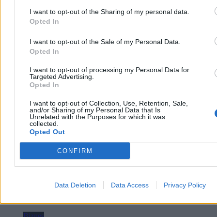
I want to opt-out of the Sharing of my personal data.
Opted In
I want to opt-out of the Sale of my Personal Data.
Opted In
„Kraj węgla odkrywa OZE”. Niemcy cieszą się ze
I want to opt-out of processing my Personal Data for
Targeted Advertising.
zmian w Polsce, martwi ich prezydent
Opted In
Niemiecki dziennik „Frankfurter Allgemeine Zeitung” z
I want to opt-out of Collection, Use, Retention, Sale,
zadowoleniem stwierdza, że Polska coraz mocniej zwraca się ku
and/or Sharing of my Personal Data that Is
Unrelated with the Purposes for which it was
odnawialnym źródłom energii: energetyce wiatrowej i słonecznej.
collected.
Niepokój autora tekstu budzi natomiast to, że część inicjatyw rządu
Opted Out
w zakresie polityki klimatycznej napotyka opór ze strony prezydenta
Karola Nawrockiego.
CONFIRM
Katarzyna Dybińska
Data Deletion
Data Access
Privacy Policy
Dzisiaj 14:38
4 min
Biznes