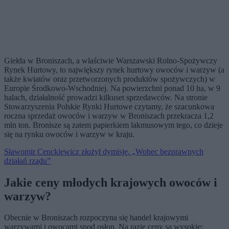
Giełda w Broniszach, a właściwie Warszawski Rolno-Spożywczy
Rynek Hurtowy, to największy rynek hurtowy owoców i warzyw (a
także kwiatów oraz przetworzonych produktów spożywczych) w
Europie Środkowo-Wschodniej. Na powierzchni ponad 10 ha, w 9
halach, działalność prowadzi kilkuset sprzedawców. Na stronie
Stowarzyszenia Polskie Rynki Hurtowe czytamy, że szacunkowa
roczna sprzedaż owoców i warzyw w Broniszach przekracza 1,2
mln ton. Bronisze są zatem papierkiem lakmusowym tego, co dzieje
się na rynku owoców i warzyw w kraju.
Sławomir Cenckiewicz złożył dymisję. „Wobec bezprawnych
działań rządu”
Jakie ceny młodych krajowych owoców i
warzyw?
Obecnie w Broniszach rozpoczyna się handel krajowymi
warzywami i owocami spod osłon. Na razie ceny są wysokie: