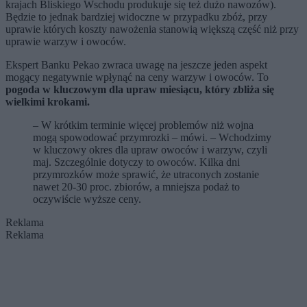
krajach Bliskiego Wschodu produkuje się też dużo nawozów).
Będzie to jednak bardziej widoczne w przypadku zbóż, przy
uprawie których koszty nawożenia stanowią większą część niż przy
uprawie warzyw i owoców.
Ekspert Banku Pekao zwraca uwagę na jeszcze jeden aspekt
mogący negatywnie wpłynąć na ceny warzyw i owoców. To
pogoda w kluczowym dla upraw miesiącu, który zbliża się
wielkimi krokami.
– W krótkim terminie więcej problemów niż wojna
mogą spowodować przymrozki – mówi. – Wchodzimy
w kluczowy okres dla upraw owoców i warzyw, czyli
maj. Szczególnie dotyczy to owoców. Kilka dni
przymrozków może sprawić, że utraconych zostanie
nawet 20-30 proc. zbiorów, a mniejsza podaż to
oczywiście wyższe ceny.
Reklama
Reklama