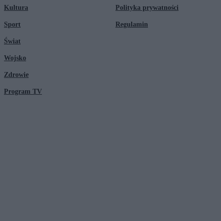
Kultura
Polityka prywatności
Sport
Regulamin
Świat
Wojsko
Zdrowie
Program TV
© 2026 Kanał Zero Spółka Akcyjna