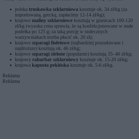
polska
truskawka szklarniowa
kosztuje ok. 34 zł/kg (za
importowaną, grecką, zapłacimy 12-14 zł/kg);
krajowe
maliny szklarniowe
kosztują w granicach 100-120
zł/kg (wysoka cena sprawia, że są konfekcjonowane w małe
pudełka po 125 g; za taką porcję w stołecznych
warzywniakach trzeba płacić ok. 20 zł);
krajowe
szparagi fioletowe
(najbardziej poszukiwane i
najdroższe) kosztują ok. 46 zł/kg;
krajowe
szparagi zielone
(popularne) kosztują 35–40 zł/kg;
krajowy
rabarbar szklarniowy
kosztuje ok. 15-20 zł/kg;
krajowa
kapusta pekińska
kosztuje ok. 5-6 zł/kg.
Reklama
Reklama