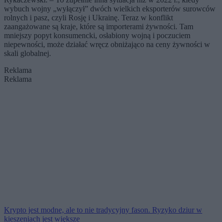
wybuch wojny „wyłączył” dwóch wielkich eksporterów surowców
rolnych i pasz, czyli Rosję i Ukrainę. Teraz w konflikt
zaangażowane są kraje, które są importerami żywności. Tam
mniejszy popyt konsumencki, osłabiony wojną i poczuciem
niepewności, może działać wręcz obniżająco na ceny żywności w
skali globalnej.
Reklama
Reklama
Krypto jest modne, ale to nie tradycyjny fason. Ryzyko dziur w
kieszeniach jest większe