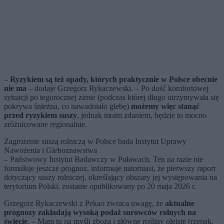
–
Ryzykiem są też opady, których praktycznie w Polsce obecnie
nie ma
– dodaje Grzegorz Rykaczewski. – Po dość komfortowej
sytuacji po tegorocznej zimie (podczas której długo utrzymywała się
pokrywa śnieżna, co nawadniało glebę)
możemy więc stanąć
przed ryzykiem suszy
, jednak moim zdaniem, będzie to mocno
zróżnicowane regionalnie.
Zagrożenie suszą rolniczą w Polsce bada Instytut Uprawy
Nawożenia i Gleboznawstwa
– Państwowy Instytut Badawczy w Puławach. Ten na razie nie
formułuje jeszcze prognoz, informuje natomiast, że pierwszy raport
dotyczący suszy rolniczej, określający obszary jej występowania na
terytorium Polski, zostanie opublikowany po 20 maja 2026 r.
Grzegorz Rykaczewski z Pekao zwraca uwagę, że
aktualne
prognozy zakładają wysoką podaż surowców rolnych na
świecie
. – Mam tu na myśli zboża i główne rośliny oleiste (rzepak,