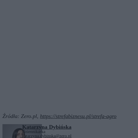
Źródła:
Zero.pl,
https://strefabiznesu.pl/strefa-agro
Katarzyna Dybińska
Dziennikarka
katarzyna.dybinska@zero.pl