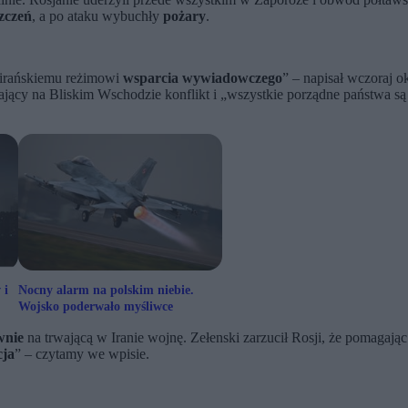
zczeń
, a po ataku wybuchły
pożary
.
 irańskiemu reżimowi
wsparcia wywiadowczego
” – napisał wczoraj 
ający na Bliskim Wschodzie konflikt i „wszystkie porządne państwa s
 i
Nocny alarm na polskim niebie.
Wojsko poderwało myśliwce
wnie
na trwającą w Iranie wojnę. Zełenski zarzucił Rosji, że pomagają
cja
” – czytamy we wpisie.