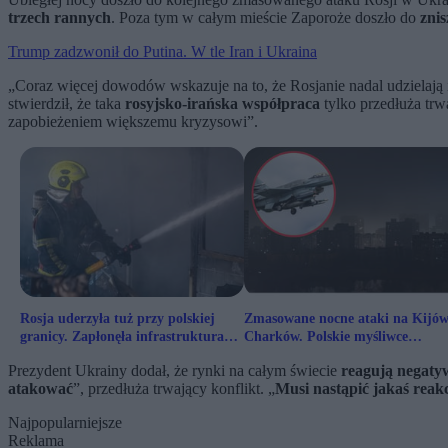
trzech rannych
. Poza tym w całym mieście Zaporoże doszło do
znis
Trump zadzwonił do Putina. W tle Iran i Ukraina
„Coraz więcej dowodów wskazuje na to, że Rosjanie nadal udzielają
stwierdził, że taka
rosyjsko-irańska współpraca
tylko przedłuża trw
zapobieżeniem większemu kryzysowi”.
Rosja uderzyła tuż przy polskiej
Zmasowane nocne ataki na Kijów
granicy. Zapłonęła infrastruktura
Charków. Polskie myśliwce
energetyczna
poderwane
Prezydent Ukrainy dodał, że rynki na całym świecie
reagują negaty
atakować
”, przedłuża trwający konflikt. „
Musi nastąpić jakaś reak
Najpopularniejsze
Reklama