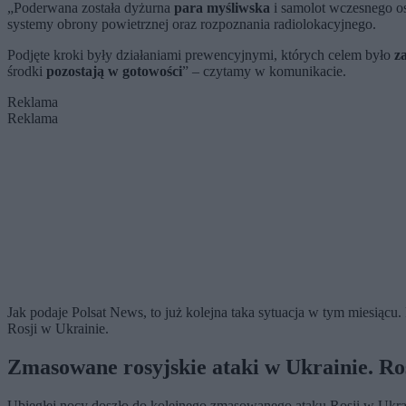
„Poderwana została dyżurna
para myśliwska
i samolot wczesnego 
systemy obrony powietrznej oraz rozpoznania radiolokacyjnego.
Podjęte kroki były działaniami prewencyjnymi, których celem było
z
środki
pozostają w gotowości
” – czytamy w komunikacie.
Reklama
Reklama
Jak podaje Polsat News, to już kolejna taka sytuacja w tym miesiącu
Rosji w Ukrainie.
Zmasowane rosyjskie ataki w Ukrainie. Ro
Ubiegłej nocy doszło do kolejnego zmasowanego ataku Rosji w Ukra