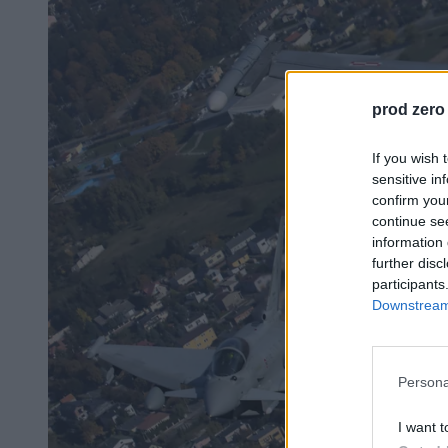
prod zero
If you wish 
sensitive in
confirm you
continue se
information 
further disc
participants
Downstream 
Persona
I want t