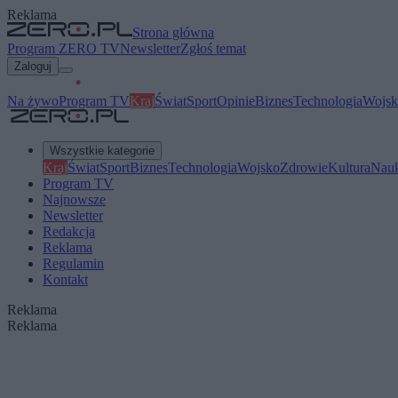
Reklama
Strona główna
Program ZERO TV
Newsletter
Zgłoś temat
Zaloguj
Na żywo
Program TV
Kraj
Świat
Sport
Opinie
Biznes
Technologia
Wojsk
Wszystkie kategorie
Kraj
Świat
Sport
Biznes
Technologia
Wojsko
Zdrowie
Kultura
Nau
Program TV
Najnowsze
Newsletter
Redakcja
Reklama
Regulamin
Kontakt
Reklama
Reklama