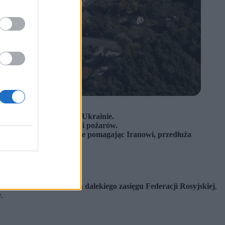
ami rosyjskiego ataku w Ukrainie.
oże doszło do zniszczeń i pożarów.
ainy zarzucił Moskwie, że pomagając Iranowi, przedłuża
ą
u z
aktywnością lotnictwa dalekiego zasięgu Federacji Rosyjskiej
,
.