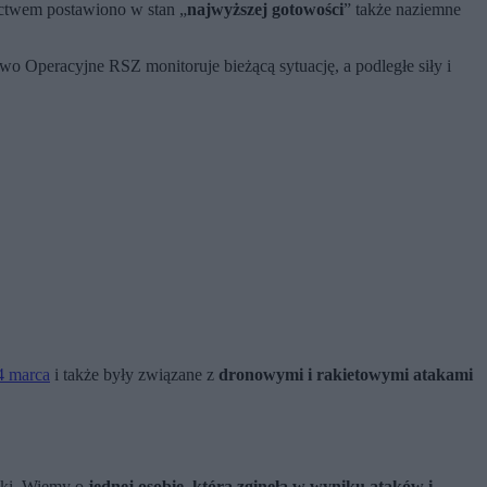
ctwem postawiono w stan „
najwyższej gotowości
” także naziemne
o Operacyjne RSZ monitoruje bieżącą sytuację, a podległe siły i
14 marca
i także były związane z
dronowymi i rakietowymi atakami
ski. Wiemy o
jednej osobie, która zginęła w wyniku ataków i