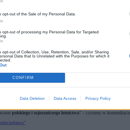
In
o opt-out of the Sale of my Personal Data.
In
to opt-out of processing my Personal Data for Targeted
ing.
In
o opt-out of Collection, Use, Retention, Sale, and/or Sharing
ersonal Data that Is Unrelated with the Purposes for which it
zpieczą polską przestrzeń powietrzną. (fot. Joris van Boven / Shutterstock)
lected.
Out
gania, by zabezpieczyć polską przestrzeń powietrzną przed skutk
 Zginęła jedna osoba, a trzy inne zostały ranne. W mieście Zapor
ał o irańsko-rosyjskiej współpracy wywiadowczej. Prezydent Ukr
CONFIRM
e. Miały monitorować przestrzeń powietrzn
Data Deletion
Data Access
Privacy Policy
Rodzajów Sił Zbrojnych o nocnym poderwaniu myśliwców. „W związk
rowanie
polskiego i sojuszniczego lotnictwa
” – czytamy w komunikacie
zpieczeństwa”