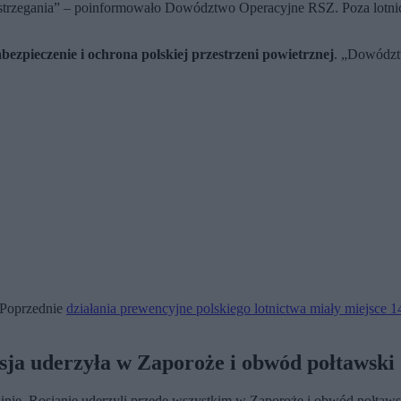
ostrzegania” – poinformowało Dowództwo Operacyjne RSZ. Poza lotni
abezpieczenie i ochrona polskiej przestrzeni powietrznej
. „Dowództw
. Poprzednie
działania prewencyjne polskiego lotnictwa miały miejsce 
sja uderzyła w Zaporoże i obwód połtawski
inie. Rosjanie uderzyli przede wszystkim w Zaporoże i obwód połtaw