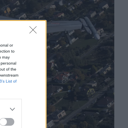
sonal or
ection to
ou may
 personal
out of the
 downstream
B’s List of