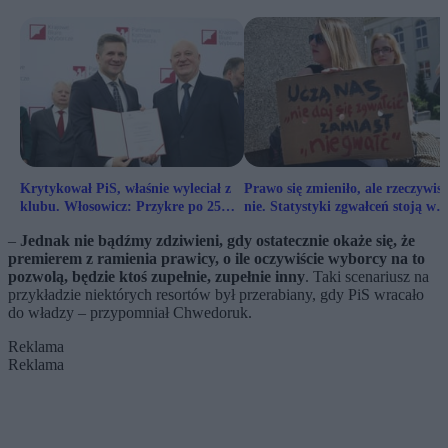
Krytykował PiS, właśnie wyleciał z
Prawo się zmieniło, ale rzeczywist
klubu. Włosowicz: Przykre po 25
nie. Statystyki zgwałceń stoją w
latach
miejscu
–
Jednak nie bądźmy zdziwieni, gdy ostatecznie okaże się, że
premierem z ramienia prawicy, o ile oczywiście wyborcy na to
pozwolą, będzie ktoś zupełnie, zupełnie inny
. Taki scenariusz na
przykładzie niektórych resortów był przerabiany, gdy PiS wracało
do władzy – przypomniał Chwedoruk.
Reklama
Reklama