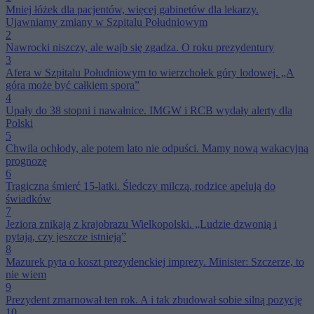
Mniej łóżek dla pacjentów, więcej gabinetów dla lekarzy.
Ujawniamy zmiany w Szpitalu Południowym
2
Nawrocki niszczy, ale wajb się zgadza. O roku prezydentury
3
Afera w Szpitalu Południowym to wierzchołek góry lodowej. „A
góra może być całkiem spora”
4
Upały do 38 stopni i nawałnice. IMGW i RCB wydały alerty dla
Polski
5
Chwila ochłody, ale potem lato nie odpuści. Mamy nową wakacyjną
prognozę
6
Tragiczna śmierć 15-latki. Śledczy milczą, rodzice apelują do
świadków
7
Jeziora znikają z krajobrazu Wielkopolski. „Ludzie dzwonią i
pytają, czy jeszcze istnieją”
8
Mazurek pyta o koszt prezydenckiej imprezy. Minister: Szczerze, to
nie wiem
9
Prezydent zmarnował ten rok. A i tak zbudował sobie silną pozycję
10