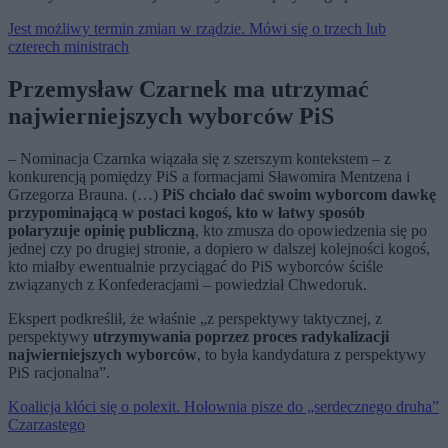
Jest możliwy termin zmian w rządzie. Mówi się o trzech lub
czterech ministrach
Przemysław Czarnek ma utrzymać
najwierniejszych wyborców PiS
– Nominacja Czarnka wiązała się z szerszym kontekstem – z
konkurencją pomiędzy PiS a formacjami Sławomira Mentzena i
Grzegorza Brauna. (…)
PiS chciało dać swoim wyborcom dawkę
przypominającą w postaci kogoś, kto w łatwy sposób
polaryzuje opinię publiczną
, kto zmusza do opowiedzenia się po
jednej czy po drugiej stronie, a dopiero w dalszej kolejności kogoś,
kto miałby ewentualnie przyciągać do PiS wyborców ściśle
związanych z Konfederacjami – powiedział Chwedoruk.
Ekspert podkreślił, że właśnie „z perspektywy taktycznej, z
perspektywy
utrzymywania poprzez proces radykalizacji
najwierniejszych wyborców
, to była kandydatura z perspektywy
PiS racjonalna”.
Koalicja kłóci się o polexit. Hołownia pisze do „serdecznego druha”
Czarzastego