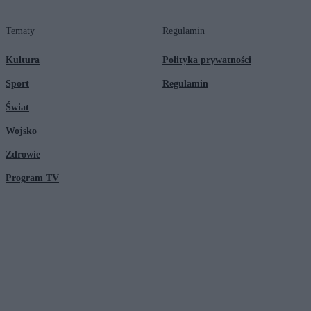
Tematy
Regulamin
Kultura
Polityka prywatności
Sport
Regulamin
Świat
Wojsko
Zdrowie
Program TV
© 2026 Kanał Zero Spółka Akcyjna