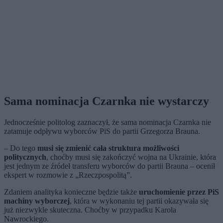
Sama nominacja Czarnka nie wystarczy
Jednocześnie politolog zaznaczył, że sama nominacja Czarnka nie
zatamuje odpływu wyborców PiS do partii Grzegorza Brauna.
– Do tego
musi się zmienić cała struktura możliwości
politycznych
, choćby musi się zakończyć wojna na Ukrainie, która
jest jednym ze źródeł transferu wyborców do partii Brauna – ocenił
ekspert w rozmowie z „Rzeczpospolitą”.
Zdaniem analityka konieczne będzie także
uruchomienie przez PiS
machiny wyborczej
, która w wykonaniu tej partii okazywała się
już niezwykle skuteczna. Choćby w przypadku Karola
Nawrockiego.