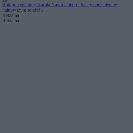
Rok prezydentury Karola Nawrockiego. Polacy podzieleni w
najnowszym sondażu
Reklama
Reklama