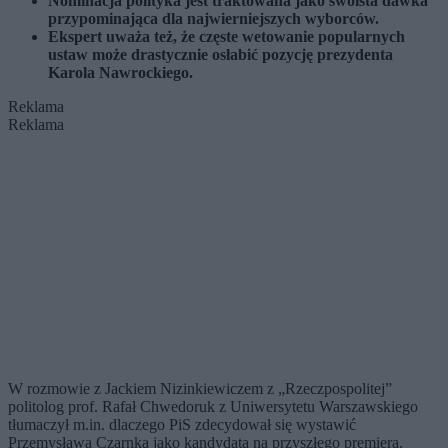
Nominacja polityka jest traktowana jako swoista dawka
przypominająca dla najwierniejszych wyborców.
Ekspert uważa też, że częste wetowanie popularnych
ustaw może drastycznie osłabić pozycję prezydenta
Karola Nawrockiego.
Reklama
Reklama
W rozmowie z Jackiem Nizinkiewiczem z „Rzeczpospolitej”
politolog prof. Rafał Chwedoruk z Uniwersytetu Warszawskiego
tłumaczył m.in. dlaczego PiS zdecydował się wystawić
Przemysława Czarnka jako kandydata na przyszłego premiera.