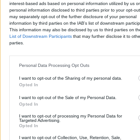
interest-based ads based on personal information utilized by us or
Rolnik zaorał nowy asfalt w Gliwicach. Straty to
personal information disclosed to third parties prior to your opt-ou
ok. 400 tys. zł
may separately opt-out of the further disclosure of your personal
information by third parties on the IAB’s list of downstream partici
W piątek w gliwickiej dzielnicy Ostropa 60-letni rolnik ciągnikiem
This information may also be disclosed by us to third parties on t
marki Ursus celowo wjechał na świeżo położony asfalt, niszcząc
List of Downstream Participants
that may further disclose it to othe
pługiem ok. 200 metrów nowej jezdni. Twierdził, że droga należy
parties.
do niego. Policja zatrzymała go na gorącym uczynku. Straty
oszacowano wstępnie na ok. 400 tys. zł.
Personal Data Processing Opt Outs
Aleksandra Cieślik
I want to opt-out of the Sharing of my personal data.
Wczoraj 18:17
Opted In
3 min
Reklama
Reklama
I want to opt-out of the Sale of my Personal Data.
Opted In
I want to opt-out of processing my Personal Data for
Targeted Advertising.
Opted In
I want to opt-out of Collection, Use, Retention, Sale,