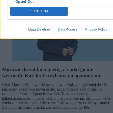
Opted Out
CONFIRM
Data Deletion
Data Access
Privacy Policy
Morawiecki zakłada partię, a nadal go nie
wyrzucili. Karski: Liczyliśmy na opamiętanie
Choć Mateusz Morawiecki już zapowiedział, że najpóźniej do 15
października powoła nową partię, nadal pozostaje on formalnie
członkiem Prawa i Sprawiedliwości. To samo dotyczy
kilkudziesięciu stronników byłego premiera. Ale już niedługo. – Dla
wielu z nas ważne jest, żeby rozstać się w zgodzie i z klasą – mówi
Zero.pl prof. Karol Karski, rzecznik dyscyplinarny PiS.