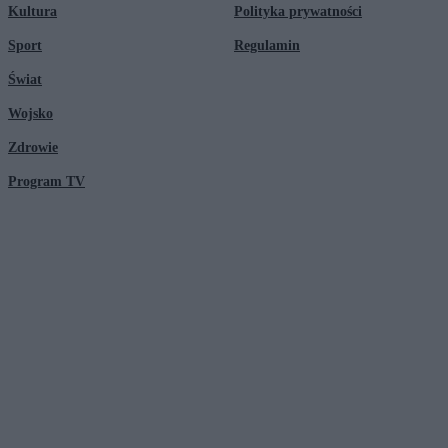
Kultura
Polityka prywatności
Sport
Regulamin
Świat
Wojsko
Zdrowie
Program TV
© 2026 Kanał Zero Spółka Akcyjna