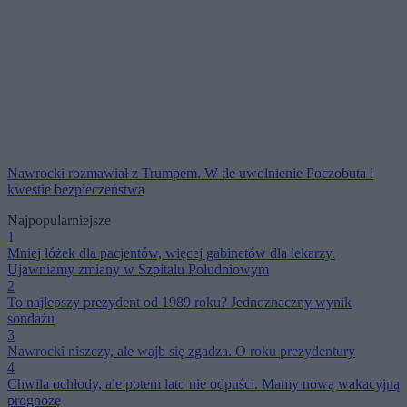
Nawrocki rozmawiał z Trumpem. W tle uwolnienie Poczobuta i
kwestie bezpieczeństwa
Najpopularniejsze
1
Mniej łóżek dla pacjentów, więcej gabinetów dla lekarzy.
Ujawniamy zmiany w Szpitalu Południowym
2
To najlepszy prezydent od 1989 roku? Jednoznaczny wynik
sondażu
3
Nawrocki niszczy, ale wajb się zgadza. O roku prezydentury
4
Chwila ochłody, ale potem lato nie odpuści. Mamy nową wakacyjną
prognozę