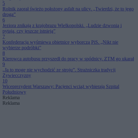
5
Rolnik zaorał świeżo położony asfalt na ulicy. „Twierdzi, że to jego
droga”
6
Jeziora znikają z krajobrazu Wielkopolski. „Ludzie dzwonią i
pytają, czy jeszcze istnieją”
7
Konfederacja wyśmiewa obietnicę wyborczą PiS. „Nikt nie
wybierze podróbki”
8
Kierowca autobusu przyszedł do pracy w spódnicy. ZTM go ukarał
9
„Ja to mogę nie wychodzić ze stroju”. Strażniczka tradycji
Żywiecczyzny
10
Wiceprezydent Warszawy: Pacjenci wciąż wybierają Szpital
Południowy
Reklama
Reklama