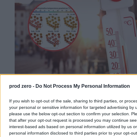
prod zero -
Do Not Process My Personal Information
Nadchodzi pogodowy rollercoaster. Na
termometrach znów będzie 36 stopni
If you wish to opt-out of the sale, sharing to third parties, or proce
your personal or sensitive information for targeted advertising by 
Najbliższe dni w pogodzie upłyną pod znakiem wyrazistych zmian i
sporych wahań temperatury. Choć początek tygodnia przyniesie
please use the below opt-out section to confirm your selection. Pl
krótkotrwały, gorący epizod z temperaturami przekraczającymi 30
that after your opt-out request is processed you may continue see
st. C, to już od wtorku czeka nas wyraźne ochłodzenie. Sytuacja
interest-based ads based on personal information utilized by us or
ponownie zmieni się w weekend, gdy do Polski wróci afrykański
personal information disclosed to third parties prior to your opt-ou
upał. Słupki rtęci mogą pokazać aż 36 kresek.