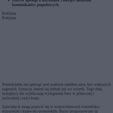
IMGW apeluje o ostrożność i bieżące śledzenie
komunikatów pogodowych.
Reklama
Reklama
Poniedziałek ma upłynąć pod znakiem stabilnej aury, bez większych
zagrożeń. Sytuacja zmieni się jednak już we wtorek. Tego dnia
synoptycy nie wykluczają wystąpienia burz w północnej i
zachodniej części kraju.
Zjawiska te mogą pojawić się w województwach warmińsko-
mazurskim i kujawsko-pomorskim. Burze prognozowane są