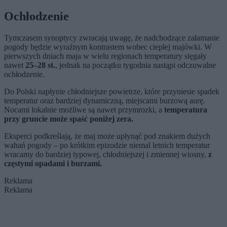
Ochłodzenie
Tymczasem synoptycy zwracają uwagę, że nadchodzące załamanie
pogody będzie wyraźnym kontrastem wobec ciepłej majówki. W
pierwszych dniach maja w wielu regionach temperatury sięgały
nawet
25–28 st.
, jednak na początku tygodnia nastąpi odczuwalne
ochłodzenie.
Do Polski napłynie chłodniejsze powietrze, które przyniesie spadek
temperatur oraz bardziej dynamiczną, miejscami burzową aurę.
Nocami lokalnie możliwe są nawet przymrozki, a
temperatura
przy gruncie może spaść poniżej zera.
Eksperci podkreślają, że maj może upłynąć pod znakiem dużych
wahań pogody – po krótkim epizodzie niemal letnich temperatur
wracamy do bardziej typowej, chłodniejszej i zmiennej wiosny,
z
częstymi opadami i burzami.
Reklama
Reklama