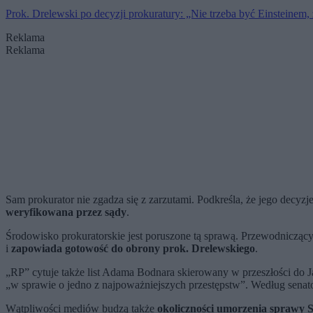
Prok. Drelewski po decyzji prokuratury: „Nie trzeba być Einsteine
Reklama
Reklama
Sam prokurator nie zgadza się z zarzutami. Podkreśla, że jego dec
weryfikowana przez sądy
.
Środowisko prokuratorskie jest poruszone tą sprawą. Przewodnicząc
i
zapowiada gotowość do obrony prok. Drelewskiego
.
„RP” cytuje także list Adama Bodnara skierowany w przeszłości do 
„w sprawie o jedno z najpoważniejszych przestępstw”. Według sena
Wątpliwości mediów budzą także
okoliczności umorzenia sprawy