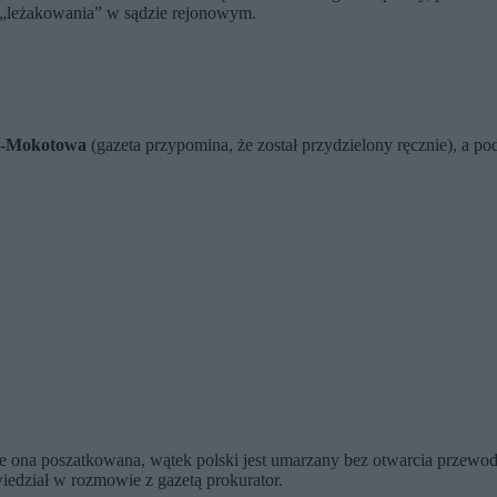
ku „leżakowania” w sądzie rejonowym.
wy-Mokotowa
(gazeta przypomina, że został przydzielony ręcznie), a p
aje ona poszatkowana, wątek polski jest umarzany bez otwarcia przewo
iedział w rozmowie z gazetą prokurator.