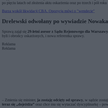
po pięciu latach od złożenia aktu oskarżenia oraz po trzech i pół ro
Burza wokół likwidacji CBA. Opozycja mówi o "wendecie"
Drelewski odwołany po wywiadzie Nowaka
Sprawą zajął się
29-letni asesor z Sądu Rejonowego dla Warsza
byli i obrońcy oskarżonych, i nowa referentka sprawy.
Reklama
Reklama
– Zmienia się minister,
ja zostaję odcięty od sprawy
, w sądzie zost
teraz się „dojeżdża”
oraz chce mu się wytaczać dyscyplinarkę – pow