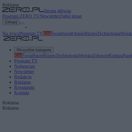
Reklama
Strona główna
Program ZERO TV
Newsletter
Zgłoś temat
Zaloguj
Na żywo
Program TV
Kraj
Świat
Sport
Opinie
Biznes
Technologia
Wojsk
Wszystkie kategorie
Kraj
Świat
Sport
Biznes
Technologia
Wojsko
Zdrowie
Kultura
Nau
Program TV
Najnowsze
Newsletter
Redakcja
Reklama
Regulamin
Kontakt
Reklama
Reklama