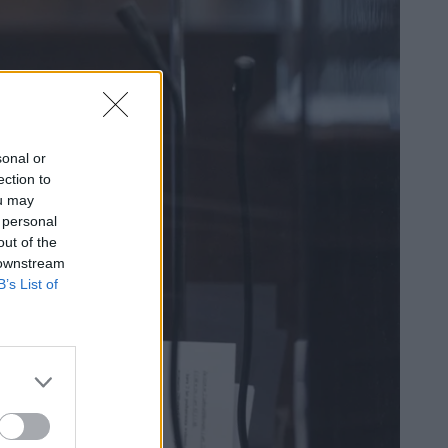
sonal or
ection to
ou may
 personal
out of the
 downstream
B’s List of