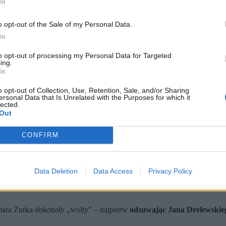
In
o opt-out of the Sale of my Personal Data.
In
to opt-out of processing my Personal Data for Targeted
ing.
In
o opt-out of Collection, Use, Retention, Sale, and/or Sharing
ersonal Data that Is Unrelated with the Purposes for which it
lected.
Out
CONFIRM
prokuratora, który oskarżał byłego ministra transportu Sławomir
szcze do niedawna był chwalony przez ówczesnego ministra sprawi
co potwierdzały do tej pory sądy. Sytuacja – według Drelewskieg
Data Deletion
Data Access
Privacy Policy
o wszczęcie postępowania dyscyplinarnego
. Zarzuty dotyczą m.in. 
 postępowania oraz stosowania środków zapobiegawczych w niepropor
mara Żurka dokonały „wolty” – najpierw
odsuwając Jana Drelewskieg