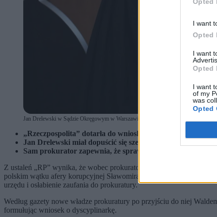
Opted 
I want t
Opted 
I want 
Advertis
Opted 
I want t
of my P
was col
Opted 
Jan Drelewski w Sądzie Okręgowym w Warszawie, (fot. Paweł Supernak / PAP)
„Rzeczpospolita” dotarła do wniosku o dyscyplinarkę dla 
Jan Drelewski miał dopuścić się szeregu uchybień, choć je
Sam prokurator zapewnia, że sprawę prowadził poprawnie, 
Z ustaleń „RP” wynika, że wobec prokuratora
skierowano wniosek 
polskim wątku afery korupcyjnej Sławomira Nowaka, przewlekłości
urzędu i osłabienie zaufania do prokuratury.
Według gazety nowe władze prokuratury po przyjściu do niej Walde
formułując wniosek o dyscyplinarkę.