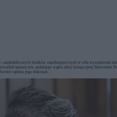
ie „najdotkliwszych środków zapobiegawczych w celu wyrządzenia mak
 prowadził sprawę tzw. polskiego wątku afery korupcyjnej Sławomira
również optyka jego dokonań.