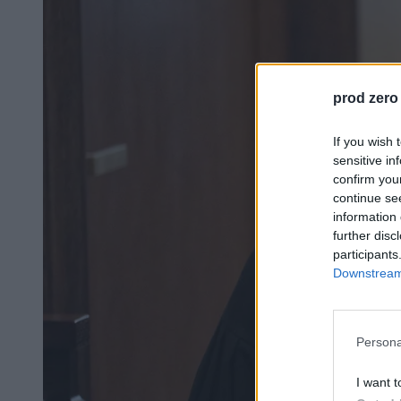
prod zero
If you wish 
sensitive in
confirm you
continue se
information 
further disc
participants
Downstream 
Persona
I want t