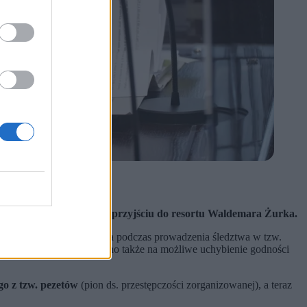
a Nowaka.
edliwości.
o – miała się zmienić po przyjściu do resortu Waldemara Żurka.
naruszenia przepisów prawa podczas prowadzenia śledztwa w tzw.
cjonalny sposób. Wskazano także na możliwe uchybienie godności
o z tzw. pezetów
(pion ds. przestępczości zorganizowanej), a teraz