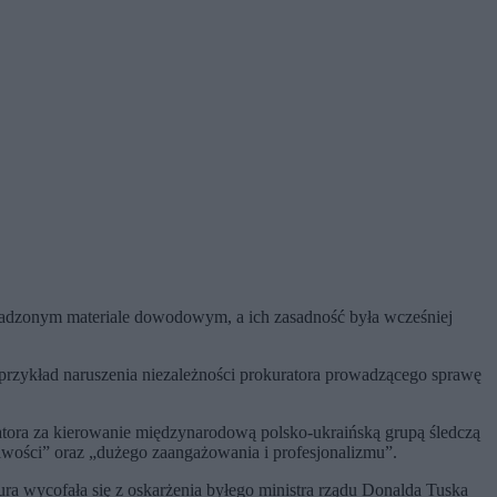
omadzonym materiale dowodowym, a ich zasadność była wcześniej
przykład naruszenia niezależności prokuratora prowadzącego sprawę
atora za kierowanie międzynarodową polsko-ukraińską grupą śledczą
wości” oraz „dużego zaangażowania i profesjonalizmu”.
ura wycofała się z oskarżenia byłego ministra rządu Donalda Tuska