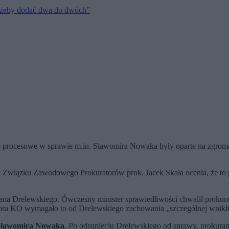
m, żeby dodać dwa do dwóch”
yzje procesowe w sprawie m.in. Sławomira Nowaka były oparte na zgr
y Związku Zawodowego Prokuratorów prok. Jacek Skała ocenia, że to 
Jana Drelewskiego. Ówczesny minister sprawiedliwości chwalił prokur
tora KO wymagało to od Drelewskiego zachowania „szczególnej wnikli
 Sławomira Nowaka
. Po odsunięciu Drelewskiego od sprawy, prokurat