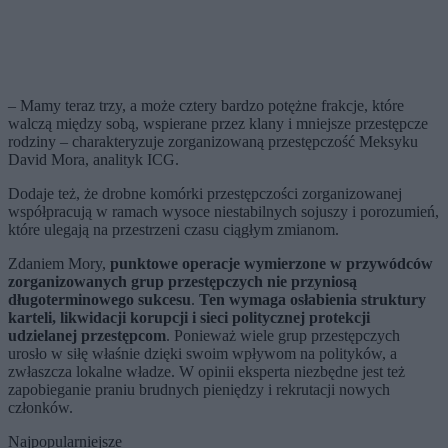
– Mamy teraz trzy, a może cztery bardzo potężne frakcje, które
walczą między sobą, wspierane przez klany i mniejsze przestępcze
rodziny – charakteryzuje zorganizowaną przestępczość Meksyku
David Mora, analityk ICG.
Dodaje też, że drobne komórki przestępczości zorganizowanej
współpracują w ramach wysoce niestabilnych sojuszy i porozumień,
które ulegają na przestrzeni czasu ciągłym zmianom.
Zdaniem Mory,
punktowe operacje wymierzone w przywódców
zorganizowanych grup przestępczych nie przyniosą
długoterminowego sukcesu
.
Ten wymaga osłabienia struktury
karteli, likwidacji korupcji i sieci politycznej protekcji
udzielanej przestępcom
. Ponieważ wiele grup przestępczych
urosło w siłę właśnie dzięki swoim wpływom na polityków, a
zwłaszcza lokalne władze. W opinii eksperta niezbędne jest też
zapobieganie praniu brudnych pieniędzy i rekrutacji nowych
członków.
Najpopularniejsze