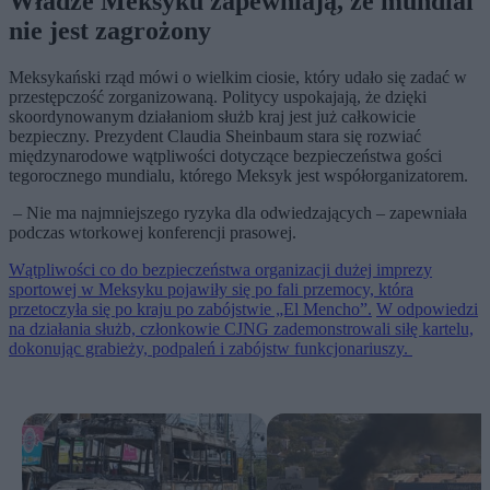
Władze Meksyku zapewniają, że mundial
nie jest zagrożony
Meksykański rząd mówi o wielkim ciosie, który udało się zadać w
przestępczość zorganizowaną. Politycy uspokajają, że dzięki
skoordynowanym działaniom służb kraj jest już całkowicie
bezpieczny. Prezydent Claudia Sheinbaum stara się rozwiać
międzynarodowe wątpliwości dotyczące bezpieczeństwa gości
tegorocznego mundialu, którego Meksyk jest współorganizatorem.
– Nie ma najmniejszego ryzyka dla odwiedzających – zapewniała
podczas wtorkowej konferencji prasowej.
Wątpliwości co do bezpieczeństwa organizacji dużej imprezy
sportowej w Meksyku pojawiły się po fali przemocy, która
przetoczyła się po kraju po zabójstwie „El Mencho”.
W odpowiedzi
na działania służb, członkowie CJNG zademonstrowali siłę kartelu,
dokonując grabieży, podpaleń i zabójstw funkcjonariuszy.