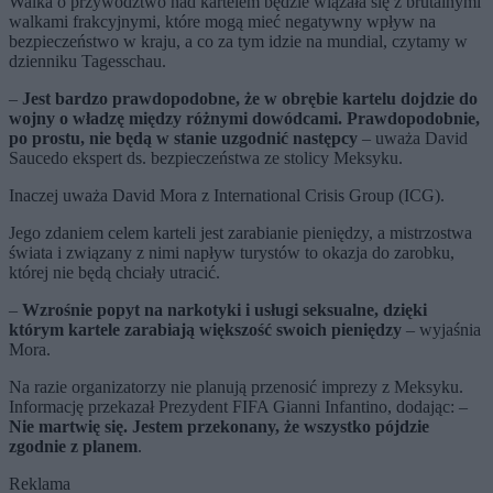
Walka o przywództwo nad kartelem będzie wiązała się z brutalnymi
walkami frakcyjnymi, które mogą mieć negatywny wpływ na
bezpieczeństwo w kraju, a co za tym idzie na mundial, czytamy w
dzienniku Tagesschau.
–
Jest bardzo prawdopodobne, że w obrębie kartelu dojdzie do
wojny o władzę między różnymi dowódcami. Prawdopodobnie,
po prostu, nie będą w stanie uzgodnić następcy
– uważa David
Saucedo ekspert ds. bezpieczeństwa ze stolicy Meksyku.
Inaczej uważa David Mora z International Crisis Group (ICG).
Jego zdaniem celem karteli jest zarabianie pieniędzy, a mistrzostwa
świata i związany z nimi napływ turystów to okazja do zarobku,
której nie będą chciały utracić.
–
Wzrośnie popyt na narkotyki i usługi seksualne, dzięki
którym kartele zarabiają większość swoich pieniędzy
– wyjaśnia
Mora.
Na razie organizatorzy nie planują przenosić imprezy z Meksyku.
Informację przekazał Prezydent FIFA Gianni Infantino, dodając: –
Nie martwię się. Jestem przekonany, że wszystko pójdzie
zgodnie z planem
.
Reklama