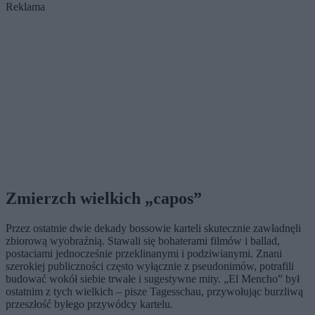
Reklama
Zmierzch wielkich „capos”
Przez ostatnie dwie dekady bossowie karteli skutecznie zawładnęli
zbiorową wyobraźnią. Stawali się bohaterami filmów i ballad,
postaciami jednocześnie przeklinanymi i podziwianymi. Znani
szerokiej publiczności często wyłącznie z pseudonimów, potrafili
budować wokół siebie trwałe i sugestywne mity. „El Mencho” był
ostatnim z tych wielkich – pisze Tagesschau, przywołując burzliwą
przeszłość byłego przywódcy kartelu.