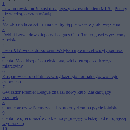
1
Lewandowski może zostać najlepszym zawodnikiem MLS. „Polacy
nie wiedzą, o czym mówią”
2
Maroko rozlicza szturm na Ceutę. Są pierwsze wyroki więzienia
3
Debiut Lewandowskiego w Leagues Cup. Trener gości wyrzucony
z boiska
4
Leon XIV wraca do korzeni. Watykan ujawnił cel wizyty papieża
5
Ceuta. Mała hiszpańska eksklawa, wielki europejski kryzys
migracyjny
6
Kasparow ostro o Putinie: wróg każdego normalnego, wolnego
człowieka
7
Gwiazdor Premier League znalazł nowy klub. Zaskakujący
kierunek
8
Chwile grozy w Niemczech. Uzbrojony dron na płycie lotniska
9
Ceuta i wojna obrazów. Jak emocje przejęły władzę nad europejską
wyobraźnią
10