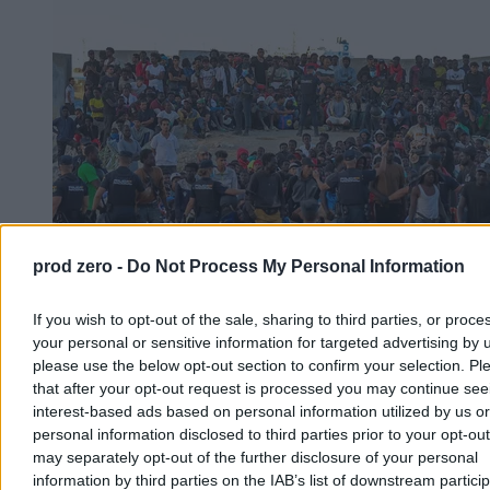
prod zero -
Do Not Process My Personal Information
Kryzys migracyjny w Ceucie. Wśród migrantów
If you wish to opt-out of the sale, sharing to third parties, or proce
dużo dziewczynek i dzieci
your personal or sensitive information for targeted advertising by 
please use the below opt-out section to confirm your selection. Pl
Hiszpański rząd przyznaje, że wśród dzieci migrantów, którzy
that after your opt-out request is processed you may continue see
dotarli do Ceuty z Maroka w ramach fali ok. 72 tys. osób, jest coraz
interest-based ads based on personal information utilized by us or
więcej osób poniżej 13. roku życia. Ministra Sira Rego zapewnia, że
personal information disclosed to third parties prior to your opt-ou
Hiszpania nie stawia oporu wobec ich powrotu do Maroka, o ile
may separately opt-out of the further disclosure of your personal
respektowane jest prawo dzieci.
information by third parties on the IAB’s list of downstream partici