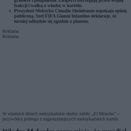
grabieże i podpalenia. Eksperci ostrzegają przed wojną
frakcji i walką o władzę w kartelu.
Prezydent Meksyku Claudia Sheinbaum uspokaja opinię
publiczną. Szef FIFA Gianni Infantino deklaruje, że
turniej odbędzie się zgodnie z planem.
Reklama
Reklama
W ostatnich dniach meksykańskie służby zabiły „El Mencho” –
przywódcę jednego z najpotężniejszych meksykańskich karteli.