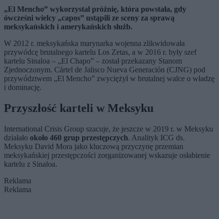
„El Mencho” wykorzystał próżnię, która powstała, gdy
ówcześni wielcy „capos” ustąpili ze sceny za sprawą
meksykańskich i amerykańskich służb.
W 2012 r. meksykańska marynarka wojenna zlikwidowała
przywódcę brutalnego kartelu Los Zetas, a w 2016 r. były szef
kartelu Sinaloa – „El Chapo” – został przekazany Stanom
Zjednoczonym. Cártel de Jalisco Nueva Generación (CJNG) pod
przywództwem „El Mencho” zwyciężył w brutalnej walce o władzę
i dominację.
Przyszłość karteli w Meksyku
International Crisis Group szacuje, że jeszcze w 2019 r. w Meksyku
działało
około 460 grup przestępczych
. Analityk ICG ds.
Meksyku David Mora jako kluczową przyczynę przemian
meksykańskiej przestępczości zorganizowanej wskazuje osłabienie
kartelu z Sinaloa.
Reklama
Reklama