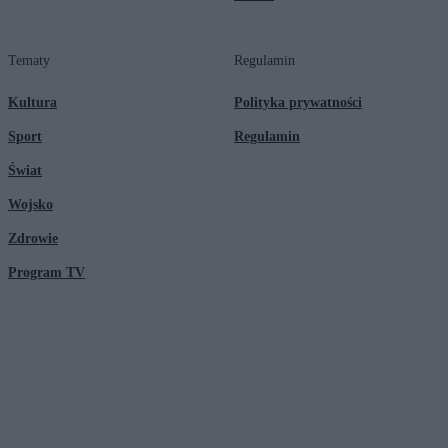
Tematy
Regulamin
Kultura
Polityka prywatności
Sport
Regulamin
Świat
Wojsko
Zdrowie
Program TV
© 2026 Kanał Zero Spółka Akcyjna