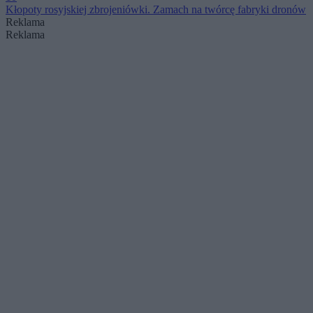
Kłopoty rosyjskiej zbrojeniówki. Zamach na twórcę fabryki dronów
Reklama
Reklama