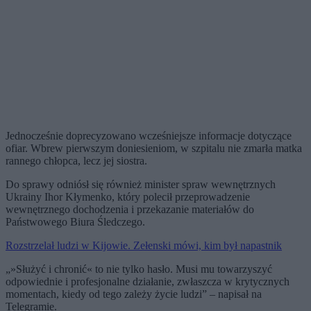
Jednocześnie doprecyzowano wcześniejsze informacje dotyczące
ofiar. Wbrew pierwszym doniesieniom, w szpitalu nie zmarła matka
rannego chłopca, lecz jej siostra.
Do sprawy odniósł się również minister spraw wewnętrznych
Ukrainy Ihor Kłymenko, który polecił przeprowadzenie
wewnętrznego dochodzenia i przekazanie materiałów do
Państwowego Biura Śledczego.
Rozstrzelał ludzi w Kijowie. Zełenski mówi, kim był napastnik
„»Służyć i chronić« to nie tylko hasło. Musi mu towarzyszyć
odpowiednie i profesjonalne działanie, zwłaszcza w krytycznych
momentach, kiedy od tego zależy życie ludzi” – napisał na
Telegramie.