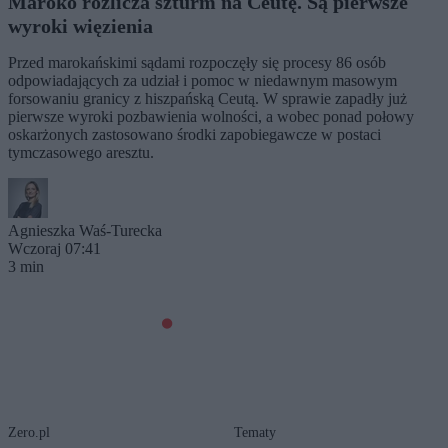
Maroko rozlicza szturm na Ceutę. Są pierwsze
wyroki więzienia
Przed marokańskimi sądami rozpoczęły się procesy 86 osób
odpowiadających za udział i pomoc w niedawnym masowym
forsowaniu granicy z hiszpańską Ceutą. W sprawie zapadły już
pierwsze wyroki pozbawienia wolności, a wobec ponad połowy
oskarżonych zastosowano środki zapobiegawcze w postaci
tymczasowego aresztu.
Agnieszka Waś-Turecka
Wczoraj 07:41
3 min
Zero.pl
Tematy