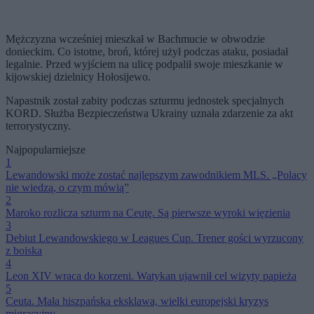
Mężczyzna wcześniej mieszkał w Bachmucie w obwodzie
donieckim. Co istotne, broń, której użył podczas ataku, posiadał
legalnie. Przed wyjściem na ulicę podpalił swoje mieszkanie w
kijowskiej dzielnicy Hołosijewo.
Napastnik został zabity podczas szturmu jednostek specjalnych
KORD. Służba Bezpieczeństwa Ukrainy uznała zdarzenie za akt
terrorystyczny.
Najpopularniejsze
1
Lewandowski może zostać najlepszym zawodnikiem MLS. „Polacy
nie wiedzą, o czym mówią”
2
Maroko rozlicza szturm na Ceutę. Są pierwsze wyroki więzienia
3
Debiut Lewandowskiego w Leagues Cup. Trener gości wyrzucony
z boiska
4
Leon XIV wraca do korzeni. Watykan ujawnił cel wizyty papieża
5
Ceuta. Mała hiszpańska eksklawa, wielki europejski kryzys
migracyjny