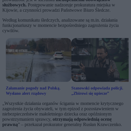
służbowych.
Postępowanie nadzoruje prokuratura miejska w
Kijowie, a czynności prowadzi Państwowe Biuro Śledcze.
Według komunikatu śledczych, analizowane są m.in. działania
funkcjonariuszy w momencie bezpośredniego zagrożenia życia
cywilów.
Załamanie pogody nad Polską.
Stanowski odpowiada policji.
Wysłano alert rządowy
„Zbirowi się upiecze”
„Wszystkie działania organów ścigania w momencie krytycznego
zagrożenia życia obywateli, w tym epizod z pozostawieniem w
niebezpieczeństwie małoletniego dziecka oraz opóźnionym
powstrzymaniem sprawcy,
otrzymają odpowiednią ocenę
prawną
” – przekazał prokurator generalny Rusłan Krawczenko.