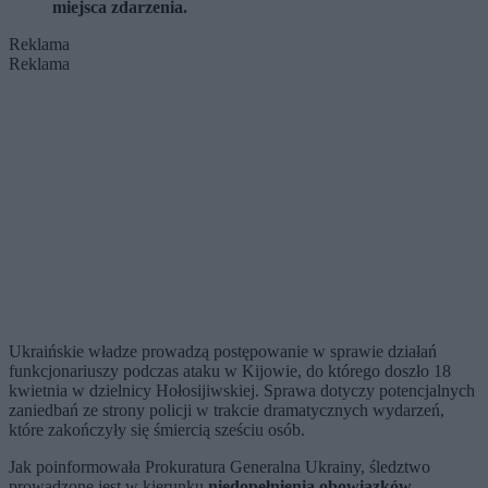
miejsca zdarzenia.
Reklama
Reklama
Ukraińskie władze prowadzą postępowanie w sprawie działań
funkcjonariuszy podczas ataku w Kijowie, do którego doszło 18
kwietnia w dzielnicy Hołosijiwskiej. Sprawa dotyczy potencjalnych
zaniedbań ze strony policji w trakcie dramatycznych wydarzeń,
które zakończyły się śmiercią sześciu osób.
Jak poinformowała Prokuratura Generalna Ukrainy, śledztwo
prowadzone jest w kierunku
niedopełnienia obowiązków