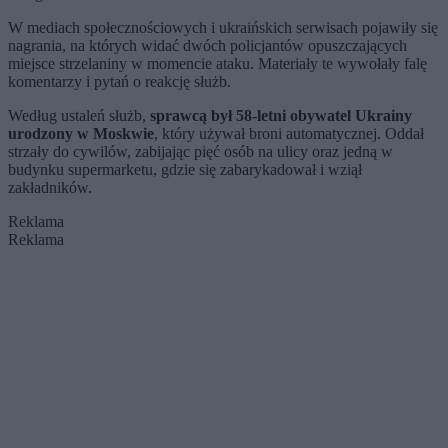
W mediach społecznościowych i ukraińskich serwisach pojawiły się
nagrania, na których widać dwóch policjantów opuszczających
miejsce strzelaniny w momencie ataku. Materiały te wywołały falę
komentarzy i pytań o reakcję służb.
Według ustaleń służb,
sprawcą był 58-letni obywatel Ukrainy
urodzony w Moskwie
, który używał broni automatycznej. Oddał
strzały do cywilów, zabijając pięć osób na ulicy oraz jedną w
budynku supermarketu, gdzie się zabarykadował i wziął
zakładników.
Reklama
Reklama