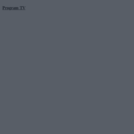
Program TV
© 2026 Kanał Zero Spółka Akcyjna