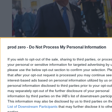
prod zero -
Do Not Process My Personal Information
Trump: Stany Zjednoczone zaangażowane w
rozmowy o pokoju w Ukrainie
If you wish to opt-out of the sale, sharing to third parties, or proce
your personal or sensitive information for targeted advertising by 
Prezydent USA Donald Trump powiedział w czwartek, że
please use the below opt-out section to confirm your selection. Pl
Amerykanie są zaangażowani w rozmowy o zakończeniu wojny w
that after your opt-out request is processed you may continue see
Ukrainie i poinformował, że doszło w nich do postępu. Nie ujawnił
interest-based ads based on personal information utilized by us or
szczegółów. Wyraził też przekonanie, że wojna z Iranem niedługo
się zakończy.
personal information disclosed to third parties prior to your opt-ou
may separately opt-out of the further disclosure of your personal
information by third parties on the IAB’s list of downstream partici
This information may also be disclosed by us to third parties on t
Krzysztof Jabłonowski
List of Downstream Participants
that may further disclose it to othe
Dzisiaj 06:56
parties.