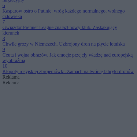
6
Kasparow ostro o Putinie: wróg każdego normalnego, wolnego
człowieka
7
Gwiazdor Premier League znalazł nowy klub. Zaskakujący
kierunek
8
Chwile grozy w Niemczech. Uzbrojony dron na płycie lotniska
9
Ceuta i wojna obrazów. Jak emocje przejęły władzę nad europejską
wyobraźnią
10
Kłopoty rosyjskiej zbrojeniówki. Zamach na twórcę fabryki dronów
Reklama
Reklama