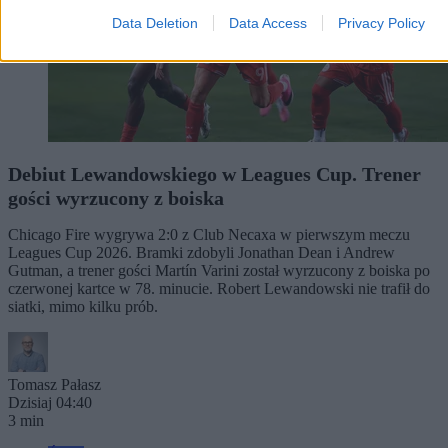
Data Deletion
Data Access
Privacy Policy
Debiut Lewandowskiego w Leagues Cup. Trener
gości wyrzucony z boiska
Chicago Fire wygrywa 2:0 z Club Necaxa w pierwszym meczu
Leagues Cup 2026. Bramki zdobyli Jonathan Dean i Andrew
Gutman, a trener gości Martín Varini został wyrzucony z boiska po
czerwonej kartce w 78. minucie. Robert Lewandowski nie trafił do
siatki, mimo kilku prób.
Tomasz Pałasz
Dzisiaj 04:40
3 min