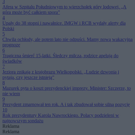
3
Afera w Szpitalu Południowym to wierzchołek góry lodowej. „A
góra może być całkiem spora”
4
Upały do 38 stopni i nawałnice. IMGW i RCB wydały alerty dla
Polski
5
Chwila ochłody, ale potem lato nie odpuści. Mamy nową wakacyjną
prognozę
6
Tragiczna śmierć 15-latki. Śledczy milczą, rodzice apelują do
świadków
7
Jeziora znikają z krajobrazu Wielkopolski. „Ludzie dzwonią i
pytają, czy jeszcze istnieją”
8
Mazurek pyta o koszt prezydenckiej imprezy. Minister: Szczerze, to
nie wiem
9
Prezydent zmarnował ten rok. A i tak zbudował sobie silną pozycję
10
Rok prezydentury Karola Nawrockiego. Polacy podzieleni w
najnowszym sondażu
Reklama
Reklama