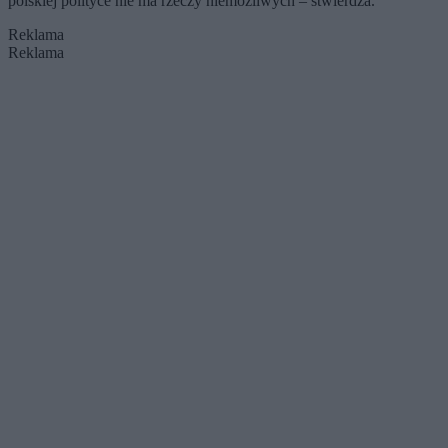
polskiej polityce nie ma rzeczy niemożliwych – stwierdza.
Reklama
Reklama