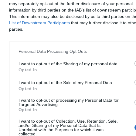
may separately opt-out of the further disclosure of your personal
information by third parties on the IAB’s list of downstream partici
This information may also be disclosed by us to third parties on t
List of Downstream Participants
that may further disclose it to othe
parties.
Personal Data Processing Opt Outs
I want to opt-out of the Sharing of my personal data.
Kłótnia polityków o rakietę. Zembaczyński ostro
Opted In
zaatakował PiS i Konfederację
I want to opt-out of the Sale of my Personal Data.
Kwestia niedziałających systemów ostrzegania oraz rakiety Ch-101,
Opted In
która w ubiegłym tygodniu eksplodowała w woj. lubelskim,
zdominowała rozmowę w Tygodniku Politycznym. Posłowie PiS
I want to opt-out of processing my Personal Data for
oraz Konfederacji oskarżyli rządzących o okłamywanie obywateli. –
Targeted Advertising.
Jakbym słuchał Russia Today: państwo nie działa, państwo z tektury
Opted In
– opierał te argumenty Witold Zembaczyński z KO.
I want to opt-out of Collection, Use, Retention, Sale,
and/or Sharing of my Personal Data that Is
Unrelated with the Purposes for which it was
collected.