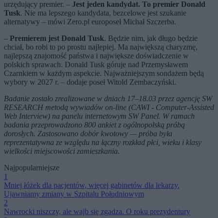
urzędujący premier. –
Jest jeden kandydat. To premier Donald
Tusk
. Nie ma lepszego kandydata, bezcelowe jest szukanie
alternatywy – mówi Zero.pl europoseł Michał Szczerba.
–
Premierem jest Donald Tusk
. Będzie nim, jak długo będzie
chciał, bo robi to po prostu najlepiej. Ma największą charyzmę,
najlepszą znajomość państwa i największe doświadczenie w
polskich sprawach. Donald Tusk góruje nad Przemysławem
Czarnkiem w każdym aspekcie. Najważniejszym sondażem będą
wybory w 2027 r. – dodaje poseł Witold Zembaczyński.
Badanie zostało zrealizowane w dniach 17–18.03 przez agencję SW
RESEARCH metodą wywiadów on-line (CAWI - Computer-Assisted
Web Interview) na panelu internetowym SW Panel. W ramach
badania przeprowadzono 800 ankiet z ogólnopolską próbą
dorosłych. Zastosowano dobór kwotowy — próba była
reprezentatywna ze względu na łączny rozkład płci, wieku i klasy
wielkości miejscowości zamieszkania.
Najpopularniejsze
1
Mniej łóżek dla pacjentów, więcej gabinetów dla lekarzy.
Ujawniamy zmiany w Szpitalu Południowym
2
Nawrocki niszczy, ale wajb się zgadza. O roku prezydentury