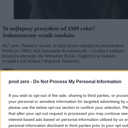
To najlepszy prezydent od 1989 roku?
Jednoznaczny wynik sondażu
44,7 proc. Polaków uważa, że dotychczas najlepszym prezydentem
Polski po 1989 r. był Aleksander Kwaśniewski – wynika z sondażu
przeprowadzonego dla Wirtualnej Polski. Najgorzej w badaniu
wypadł Lech Wałęsa i Wojciech Jaruzelski.
prod zero -
Do Not Process My Personal Information
Paweł Żurek
Dzisiaj 12:42
3 min
If you wish to opt-out of the sale, sharing to third parties, or proce
your personal or sensitive information for targeted advertising by 
Kraj
please use the below opt-out section to confirm your selection. Pl
that after your opt-out request is processed you may continue see
interest-based ads based on personal information utilized by us or
personal information disclosed to third parties prior to your opt-ou