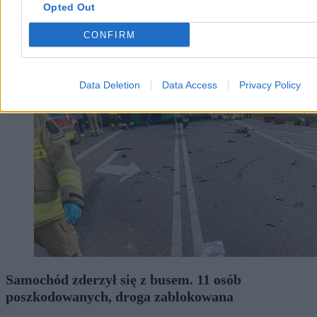
Paweł Żurek
Opted Out
Dzisiaj 11:22
6 min
CONFIRM
Kraj
Data Deletion
Data Access
Privacy Policy
Samochód zderzył się z busem. 11 osób
poszkodowanych, droga zablokowana