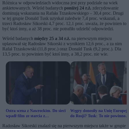
Różnica w odpowiedziach widoczna jest przy podziale na wiek
ankietowanych. Wśród badanych
poniżej 24 r.ż.
zdecydowanie
dominują wskazania na Rafała Trzaskowskiego – 30,4 proc. Drugi
w tej grupie Donald Tusk uzyskał zaledwie 7,4 proc. wskazań, a
trzeci Radosław Sikorski 4,7 proc. 12,1 proc. uważa, że powinien to
być ktoś inny, a aż 38 proc. nie potrafiło udzielić odpowiedzi.
Wśród badanych
między 25 a 34 r.ż.
na pierwszym miejscu
uplasował się Radosław Sikorski z wynikiem 12,6 proc., a za nim
Rafał Trzaskowski (11,8 proc.) oraz Donald Tusk (9,2 proc.). Dla
13,5 proc. to powinien być ktoś inny, a 38,2 proc. nie wie.
Ostra scena z Nawrockim. Do sieci
Węgry donosiły na Unię Europej
wpadł film ze starcia z
do Rosji? Tusk: To nie powinno
dziennikarzem TVN
nikogo dziwić
Radosław Sikorski znalazł się na pierwszym miejscu także w grupie