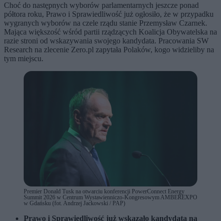
Choć do następnych wyborów parlamentarnych jeszcze ponad
półtora roku, Prawo i Sprawiedliwość już ogłosiło, że w przypadku
wygranych wyborów na czele rządu stanie Przemysław Czarnek.
Mająca większość wśród partii rządzących Koalicja Obywatelska na
razie stroni od wskazywania swojego kandydata. Pracowania SW
Research na zlecenie Zero.pl zapytała Polaków, kogo widzieliby na
tym miejscu.
Premier Donald Tusk na otwarciu konferencji PowerConnect Energy
Summit 2026 w Centrum Wystawienniczo-Kongresowym AMBEREXPO
w Gdańsku (fot. Andrzej Jackowski / PAP)
Prawo i Sprawiedliwość już wskazało kandydata na