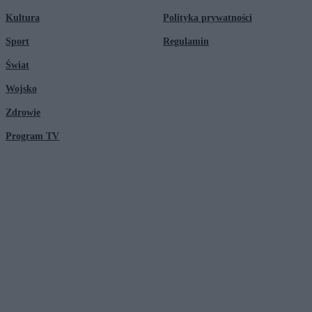
Kultura
Polityka prywatności
Sport
Regulamin
Świat
Wojsko
Zdrowie
Program TV
© 2026 Kanał Zero Spółka Akcyjna