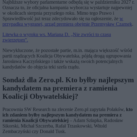
Najbliższe wybory parlamentarne odbędą się w październiku 2027 r.
Oznacza to, że oficjalna kampania wyborcza wystartuje najpewniej
w okolicach sierpnia przyszłego roku. Mimo tego Prawo i
Sprawiedliwość już teraz zdecydowało się na ogłoszenie, że
w
przypadku wygranej, urząd premiera obejmie Przemysław Czarnek
.
Litewka o wyroku ws. Mariana D. „Nie zwróci to czasu
zwierzętom”.
Niewykluczone, że pozostałe partie, m.in. mająca większość wśród
partii rządzących Koalicja Obywatelska, pójdą drogą ugrupowania
Jarosława Kaczyńskiego i także wskażą swoich potencjalnych
kandydatów do objęcia teki szefa rządu.
Sondaż dla Zero.pl. Kto byłby
najlepszym
kandydatem na premiera z ramienia
Koalicji Obywatelskiej?
Pracownia SW Research na zlecenie Zero.pl zapytała Polaków,
kto
ich zdaniem byłby najlepszym kandydatem na premiera z
ramienia Koalicji Obywatelskiej
– Adam Szłapka, Radosław
Sikorski, Michał Szczerba, Rafał Trzaskowski, Witold
Zembaczyński czy Donald Tusk.