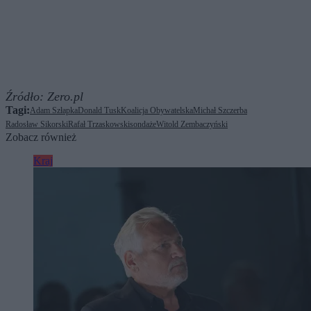
Źródło:
Zero.pl
Tagi:
Adam Szłapka
Donald Tusk
Koalicja Obywatelska
Michał Szczerba
Radosław Sikorski
Rafał Trzaskowski
sondaże
Witold Zembaczyński
Zobacz również
Kraj