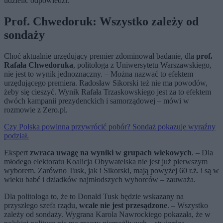
udzielić odpowiedzi.
Prof. Chwedoruk: Wszystko zależy od
sondaży
Choć aktualnie urzędujący premier zdominował badanie, dla
prof.
Rafała Chwedoruka
, politologa z Uniwersytetu Warszawskiego,
nie jest to wynik jednoznaczny. – Można nazwać to efektem
urzędującego premiera. Radosław Sikorski też nie ma powodów,
żeby się cieszyć. Wynik Rafała Trzaskowskiego jest za to efektem
dwóch kampanii prezydenckich i samorządowej – mówi w
rozmowie z Zero.pl.
Czy Polska powinna przywrócić pobór? Sondaż pokazuje wyraźny
podział.
Ekspert
zwraca uwagę na wyniki w grupach wiekowych
. – Dla
młodego elektoratu Koalicja Obywatelska nie jest już pierwszym
wyborem. Zarówno Tusk, jak i Sikorski, mają powyżej 60 r.ż. i są w
wieku babć i dziadków najmłodszych wyborców – zauważa.
Dla politologa to, że to Donald Tusk będzie wskazany na
przyszłego szefa rządu,
wcale nie jest przesądzone
. – Wszystko
zależy od sondaży. Wygrana Karola Nawrockiego pokazała, że w