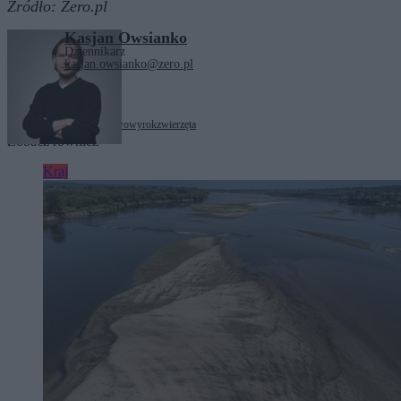
Źródło:
Zero.pl
Kasjan Owsianko
Dziennikarz
kasjan.owsianko@zero.pl
Tagi:
polityka
sądownictwo
wyrok
zwierzęta
Zobacz również
Kraj