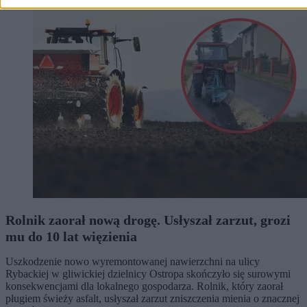
Kraj
Rolnik zaorał nową drogę. Usłyszał zarzut, grozi
mu do 10 lat więzienia
Uszkodzenie nowo wyremontowanej nawierzchni na ulicy
Rybackiej w gliwickiej dzielnicy Ostropa skończyło się surowymi
konsekwencjami dla lokalnego gospodarza. Rolnik, który zaorał
pługiem świeży asfalt, usłyszał zarzut zniszczenia mienia o znacznej