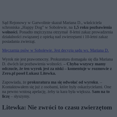
Sąd Rejonowy w Garwolinie skazał Mariana D., właściciela
schroniska „Happy Dog” w Sobolewie, na
1,5 roku pozbawienia
wolności
. Ponadto mężczyzna otrzymał 8-letni zakaz prowadzenia
działalności związanej z opieką nad zwierzętami i 10-letni zakaz
posiadania zwierząt.
Męczarnia psów w Sobolewie. Jest decyzja sądu ws. Mariana D.
Wyrok nie jest prawomocny. Prokuratura domagała się dla Mariana
D. dwóch lat pozbawienia wolności.
– Chyba wszyscy mamy
odczucie, że ten wyrok jest za niski – komentuje w rozmowie z
Zero.pl poseł Łukasz Litewka.
Zapowiada, że
prokuratura ma się odwołać od wyroku
. –
Kontaktowałem się już z osobami, które były oskarżycielami. One
na pewno wniosą apelację, żeby ta kara była większa.
Sam na to
liczę
– słyszymy.
Litewka: Nie zwróci to czasu zwierzętom