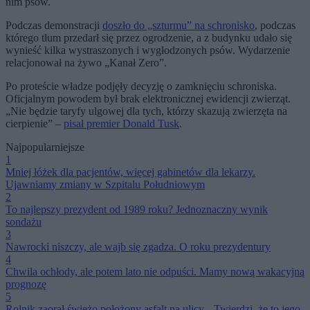
nim psów.
Podczas demonstracji
doszło do „szturmu” na schronisko
, podczas
którego tłum przedarł się przez ogrodzenie, a z budynku udało się
wynieść kilka wystraszonych i wygłodzonych psów. Wydarzenie
relacjonował na żywo „Kanał Zero”.
Po proteście władze podjęły decyzję o zamknięciu schroniska.
Oficjalnym powodem był brak elektronicznej ewidencji zwierząt.
„Nie będzie taryfy ulgowej dla tych, którzy skazują zwierzęta na
cierpienie” –
pisał premier Donald Tusk
.
Najpopularniejsze
1
Mniej łóżek dla pacjentów, więcej gabinetów dla lekarzy.
Ujawniamy zmiany w Szpitalu Południowym
2
To najlepszy prezydent od 1989 roku? Jednoznaczny wynik
sondażu
3
Nawrocki niszczy, ale wajb się zgadza. O roku prezydentury
4
Chwila ochłody, ale potem lato nie odpuści. Mamy nową wakacyjną
prognozę
5
Rolnik zaorał świeżo położony asfalt na ulicy. „Twierdzi, że to jego