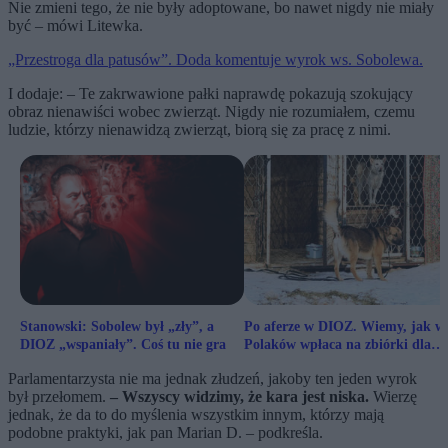
Nie zmieni tego, że nie były adoptowane, bo nawet nigdy nie miały
być – mówi Litewka.
„Przestroga dla patusów”. Doda komentuje wyrok ws. Sobolewa.
I dodaje: – Te zakrwawione pałki naprawdę pokazują szokujący
obraz nienawiści wobec zwierząt. Nigdy nie rozumiałem, czemu
ludzie, którzy nienawidzą zwierząt, biorą się za pracę z nimi.
Stanowski: Sobolew był „zły”, a
Po aferze w DIOZ. Wiemy, jak wi
DIOZ „wspaniały”. Coś tu nie gra
Polaków wpłaca na zbiórki dla
zwierząt
Parlamentarzysta nie ma jednak złudzeń, jakoby ten jeden wyrok
był przełomem.
– Wszyscy widzimy, że kara jest niska.
Wierzę
jednak, że da to do myślenia wszystkim innym, którzy mają
podobne praktyki, jak pan Marian D. – podkreśla.