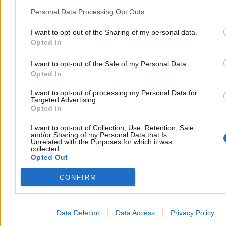
przeciwpożarowym topili się dwaj chłopcy w wieku 9 i 11 lat.
Dzięki natychmiastowej akcji ratunkowej żyją, lecz stan jednego z
Personal Data Processing Opt Outs
nich jest krytyczny.
I want to opt-out of the Sharing of my personal data.
Opted In
Agnieszka Waś-Turecka
I want to opt-out of the Sale of my Personal Data.
Dzisiaj 13:49
Opted In
3 min
Reklama
I want to opt-out of processing my Personal Data for
Reklama
Targeted Advertising.
Opted In
I want to opt-out of Collection, Use, Retention, Sale,
and/or Sharing of my Personal Data that Is
Unrelated with the Purposes for which it was
collected.
Opted Out
CONFIRM
Data Deletion
Data Access
Privacy Policy