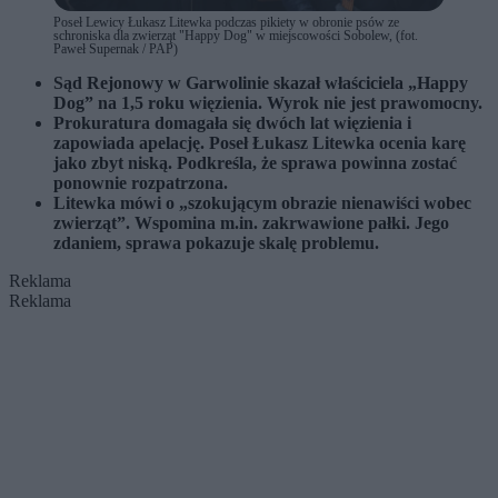
Poseł Lewicy Łukasz Litewka podczas pikiety w obronie psów ze
schroniska dla zwierząt "Happy Dog" w miejscowości Sobolew, (fot.
Paweł Supernak / PAP)
Sąd Rejonowy w Garwolinie skazał właściciela „Happy
Dog” na 1,5 roku więzienia. Wyrok nie jest prawomocny.
Prokuratura domagała się dwóch lat więzienia i
zapowiada apelację. Poseł Łukasz Litewka ocenia karę
jako zbyt niską. Podkreśla, że sprawa powinna zostać
ponownie rozpatrzona.
Litewka mówi o „szokującym obrazie nienawiści wobec
zwierząt”. Wspomina m.in. zakrwawione pałki. Jego
zdaniem, sprawa pokazuje skalę problemu.
Reklama
Reklama