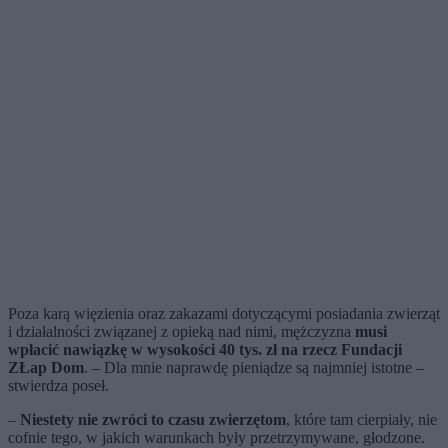
Poza karą więzienia oraz zakazami dotyczącymi posiadania zwierząt
i działalności związanej z opieką nad nimi, mężczyzna
musi
wpłacić nawiązkę w wysokości 40 tys. zł na rzecz Fundacji
ZŁap Dom
. – Dla mnie naprawdę pieniądze są najmniej istotne –
stwierdza poseł.
–
Niestety nie zwróci to czasu zwierzętom
, które tam cierpiały, nie
cofnie tego, w jakich warunkach były przetrzymywane, głodzone.