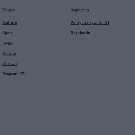
Tematy
Regulamin
Kultura
Polityka prywatności
Sport
Regulamin
Świat
Wojsko
Zdrowie
Program TV
© 2026 Kanał Zero Spółka Akcyjna