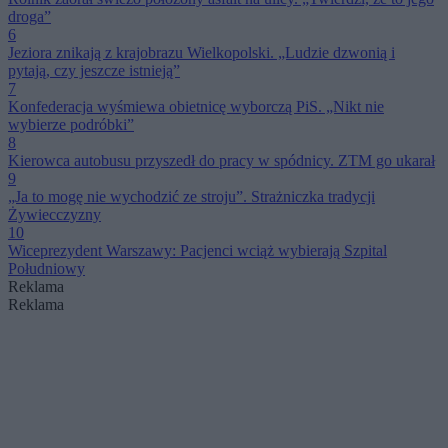
droga”
6
Jeziora znikają z krajobrazu Wielkopolski. „Ludzie dzwonią i
pytają, czy jeszcze istnieją”
7
Konfederacja wyśmiewa obietnicę wyborczą PiS. „Nikt nie
wybierze podróbki”
8
Kierowca autobusu przyszedł do pracy w spódnicy. ZTM go ukarał
9
„Ja to mogę nie wychodzić ze stroju”. Strażniczka tradycji
Żywiecczyzny
10
Wiceprezydent Warszawy: Pacjenci wciąż wybierają Szpital
Południowy
Reklama
Reklama