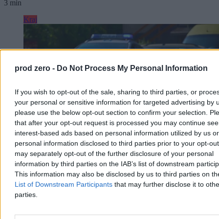
3 min
Kraj
prod zero -
Do Not Process My Personal Information
If you wish to opt-out of the sale, sharing to third parties, or proce
your personal or sensitive information for targeted advertising by 
please use the below opt-out section to confirm your selection. Pl
that after your opt-out request is processed you may continue see
interest-based ads based on personal information utilized by us or
personal information disclosed to third parties prior to your opt-ou
may separately opt-out of the further disclosure of your personal
information by third parties on the IAB’s list of downstream partici
Dwaj bracia topili się w zbiorniku. Stan jednego z
This information may also be disclosed by us to third parties on t
nich jest krytyczny
List of Downstream Participants
that may further disclose it to othe
parties.
Śledczy wyjaśniają okoliczności sobotniego wypadku przy ul.
Komuny Paryskiej w Szczecinie, gdzie w zbiorniku