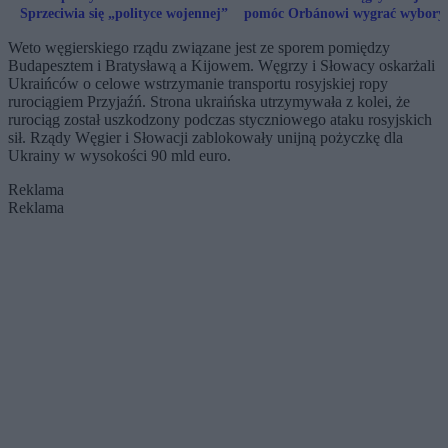
Sprzeciwia się „polityce wojennej”
pomóc Orbánowi wygrać wybory
Weto węgierskiego rządu związane jest ze sporem pomiędzy
Budapesztem i Bratysławą a Kijowem. Węgrzy i Słowacy oskarżali
Ukraińców o celowe wstrzymanie transportu rosyjskiej ropy
rurociągiem Przyjaźń. Strona ukraińska utrzymywała z kolei, że
rurociąg został uszkodzony podczas styczniowego ataku rosyjskich
sił. Rządy Węgier i Słowacji zablokowały unijną pożyczkę dla
Ukrainy w wysokości 90 mld euro.
Reklama
Reklama