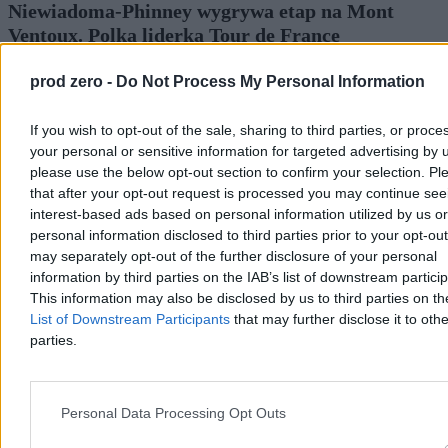
Niewiadoma-Phinney wygrywa etap na Mont
Ventoux. Polka liderką Tour de France
Katarzyna Niewiadoma-Phinney (Canyon-SRAM) wygrała 7. etap
prod zero -
Do Not Process My Personal Information
Tour de France Kobiet, kończący się na szczycie Mont Ventoux, i
została nową liderką klasyfikacji generalnej. To jej pierwsze
etapowe zwycięstwo od 2019 r. Ósma na etapie była Dominika
If you wish to opt-out of the sale, sharing to third parties, or proce
Włodarczyk (UAE Team ADQ), tracąc 3 minuty i 26 sekund.
your personal or sensitive information for targeted advertising by 
please use the below opt-out section to confirm your selection. Pl
that after your opt-out request is processed you may continue see
interest-based ads based on personal information utilized by us or
Tomasz Pałasz
personal information disclosed to third parties prior to your opt-ou
Wczoraj 19:27
may separately opt-out of the further disclosure of your personal
3 min
Reklama
information by third parties on the IAB’s list of downstream partici
Reklama
This information may also be disclosed by us to third parties on t
List of Downstream Participants
that may further disclose it to othe
parties.
Personal Data Processing Opt Outs