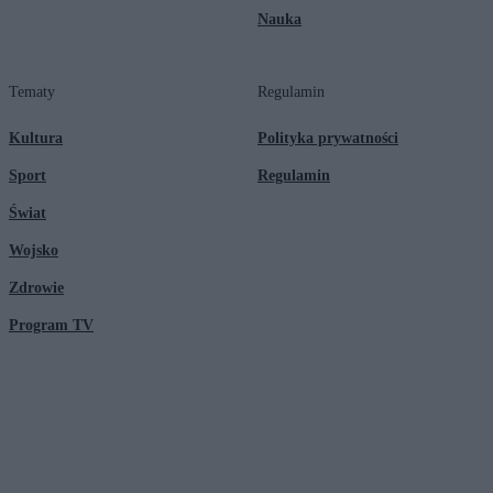
Nauka
Tematy
Regulamin
Kultura
Polityka prywatności
Sport
Regulamin
Świat
Wojsko
Zdrowie
Program TV
© 2026 Kanał Zero Spółka Akcyjna