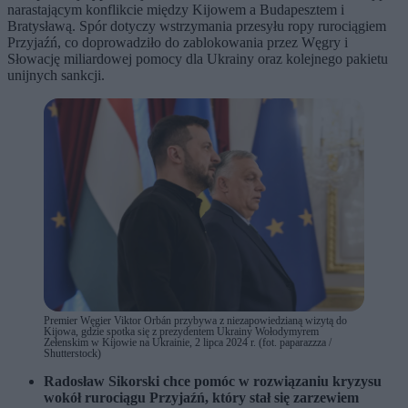
narastającym konflikcie między Kijowem a Budapesztem i
Bratysławą. Spór dotyczy wstrzymania przesyłu ropy rurociągiem
Przyjaźń, co doprowadziło do zablokowania przez Węgry i
Słowację miliardowej pomocy dla Ukrainy oraz kolejnego pakietu
unijnych sankcji.
Premier Węgier Viktor Orbán przybywa z niezapowiedzianą wizytą do
Kijowa, gdzie spotka się z prezydentem Ukrainy Wołodymyrem
Zełenskim w Kijowie na Ukrainie, 2 lipca 2024 r. (fot. paparazzza /
Shutterstock)
Radosław Sikorski chce pomóc w rozwiązaniu kryzysu
wokół rurociągu Przyjaźń, który stał się zarzewiem