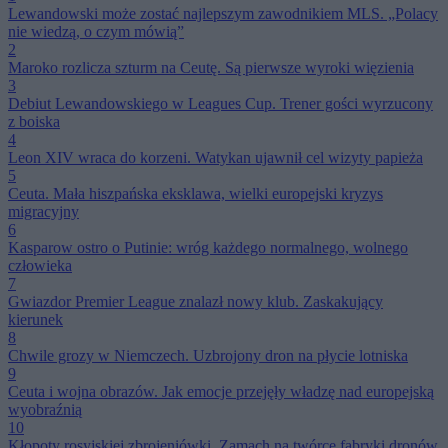
Lewandowski może zostać najlepszym zawodnikiem MLS. „Polacy
nie wiedzą, o czym mówią”
2
Maroko rozlicza szturm na Ceutę. Są pierwsze wyroki więzienia
3
Debiut Lewandowskiego w Leagues Cup. Trener gości wyrzucony
z boiska
4
Leon XIV wraca do korzeni. Watykan ujawnił cel wizyty papieża
5
Ceuta. Mała hiszpańska eksklawa, wielki europejski kryzys
migracyjny
6
Kasparow ostro o Putinie: wróg każdego normalnego, wolnego
człowieka
7
Gwiazdor Premier League znalazł nowy klub. Zaskakujący
kierunek
8
Chwile grozy w Niemczech. Uzbrojony dron na płycie lotniska
9
Ceuta i wojna obrazów. Jak emocje przejęły władzę nad europejską
wyobraźnią
10
Kłopoty rosyjskiej zbrojeniówki. Zamach na twórcę fabryki dronów