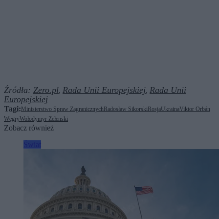
Źródła:
Zero.pl
Rada Unii Europejskiej
Rada Unii
,
,
Europejskiej
Tagi:
Ministerstwo Spraw Zagranicznych
Radosław Sikorski
Rosja
Ukraina
Viktor Orbán
Węgry
Wołodymyr Zełenski
Zobacz również
Świat