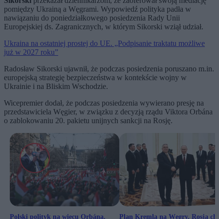
Sikorski
przekazał dziennikarzom, że zaoferował swoją mediację
pomiędzy Ukrainą a Węgrami. Wypowiedź polityka padła w
nawiązaniu do poniedziałkowego posiedzenia Rady Unii
Europejskiej ds. Zagranicznych, w którym Sikorski wziął udział.
Ukraina na ostatniej prostej do UE. „Podpisanie traktatu możliwe
już w 2027 roku”
Radosław Sikorski ujawnił, że podczas posiedzenia poruszano m.in.
europejską strategię bezpieczeństwa w kontekście wojny w
Ukrainie i na Bliskim Wschodzie.
Wicepremier dodał, że podczas posiedzenia wywierano presję na
przedstawiciela Węgier, w związku z decyzją rządu Viktora Orbána
o zablokowaniu 20. pakietu unijnych sankcji na Rosję.
Polski polityk na wiecu Orbána.
Plan Kremla na Węgry. Rosja ch