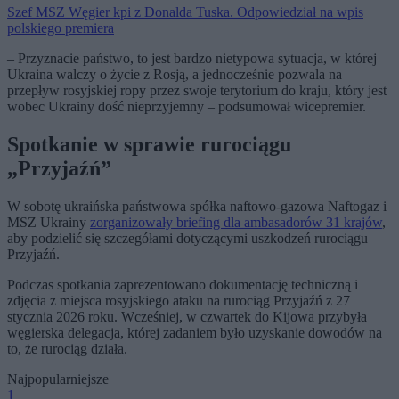
Szef MSZ Węgier kpi z Donalda Tuska. Odpowiedział na wpis
polskiego premiera
– Przyznacie państwo, to jest bardzo nietypowa sytuacja, w której
Ukraina walczy o życie z Rosją, a jednocześnie pozwala na
przepływ rosyjskiej ropy przez swoje terytorium do kraju, który jest
wobec Ukrainy dość nieprzyjemny – podsumował wicepremier.
Spotkanie w sprawie rurociągu
„Przyjaźń”
W sobotę ukraińska państwowa spółka naftowo-gazowa Naftogaz i
MSZ Ukrainy
zorganizowały briefing dla ambasadorów 31 krajów
,
aby podzielić się szczegółami dotyczącymi uszkodzeń rurociągu
Przyjaźń.
Podczas spotkania zaprezentowano dokumentację techniczną i
zdjęcia z miejsca rosyjskiego ataku na rurociąg Przyjaźń z 27
stycznia 2026 roku. Wcześniej, w czwartek do Kijowa przybyła
węgierska delegacja, której zadaniem było uzyskanie dowodów na
to, że rurociąg działa.
Najpopularniejsze
1