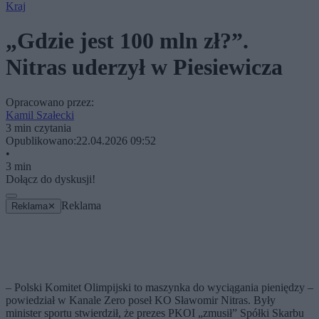
Kraj
„Gdzie jest 100 mln zł?”.
Nitras uderzył w Piesiewicza
Opracowano przez:
Kamil Szałecki
3 min czytania
Opublikowano:
22.04.2026 09:52
•
3 min
Dołącz do dyskusji!
Reklama
Reklama
✕
– Polski Komitet Olimpijski to maszynka do wyciągania pieniędzy –
powiedział w Kanale Zero poseł KO Sławomir Nitras. Były
minister sportu stwierdził, że prezes PKOI „zmusił” Spółki Skarbu