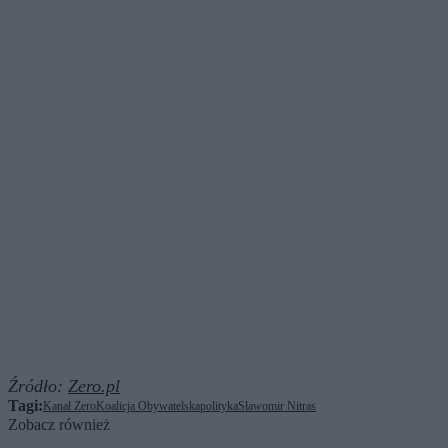
Źródło:
Zero.pl
Tagi:
Kanał Zero
Koalicja Obywatelska
polityka
Sławomir Nitras
Zobacz również