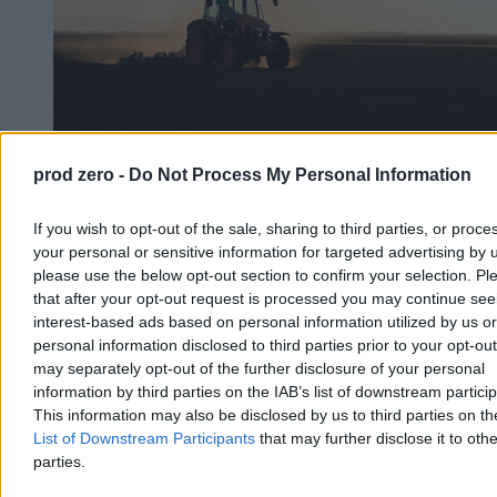
prod zero -
Do Not Process My Personal Information
Rolnik zaorał nowy asfalt w Gliwicach. Straty to
If you wish to opt-out of the sale, sharing to third parties, or proce
ok. 400 tys. zł
your personal or sensitive information for targeted advertising by 
please use the below opt-out section to confirm your selection. Pl
W piątek w gliwickiej dzielnicy Ostropa 60-letni rolnik ciągnikiem
that after your opt-out request is processed you may continue see
marki Ursus celowo wjechał na świeżo położony asfalt, niszcząc
pługiem ok. 200 metrów nowej jezdni. Twierdził, że droga należy
interest-based ads based on personal information utilized by us or
do niego. Policja zatrzymała go na gorącym uczynku. Straty
personal information disclosed to third parties prior to your opt-ou
oszacowano wstępnie na ok. 400 tys. zł.
may separately opt-out of the further disclosure of your personal
information by third parties on the IAB’s list of downstream partici
This information may also be disclosed by us to third parties on t
List of Downstream Participants
that may further disclose it to othe
Aleksandra Cieślik
parties.
Wczoraj 18:17
3 min