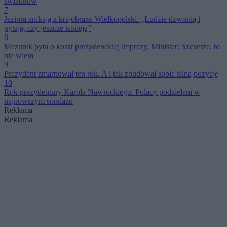
świadków
7
Jeziora znikają z krajobrazu Wielkopolski. „Ludzie dzwonią i
pytają, czy jeszcze istnieją”
8
Mazurek pyta o koszt prezydenckiej imprezy. Minister: Szczerze, to
nie wiem
9
Prezydent zmarnował ten rok. A i tak zbudował sobie silną pozycję
10
Rok prezydentury Karola Nawrockiego. Polacy podzieleni w
najnowszym sondażu
Reklama
Reklama