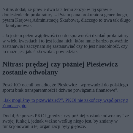
Nitras dodał, że prawie dwa lata temu złożył w tej sprawie
doniesienie do prokuratury. – Pytam pana prokuratora generalnego,
pytam Krajową Administrację Skarbową, dlaczego to trwa tak długo
– kontynuował.
- Ja jestem pełen wątpliwości co do sprawności działań prokuratury
w wielu kwestiach i to jest jedna nich, która mnie bardzo poważnie
zastanawia i zaczynam się zastanawiać czy to jest nieudolność, czy
to może jest jakaś zła wola - powiedział.
Nitras: prędzej czy później Piesiewicz
zostanie odwołany
Poseł KO ocenił ponadto, że Piesiewicz „wprowadził do polskiego
sportu brak transparentności i dziwne powiązania finansowe”.
„Jak mogliśmy to przewidzieć?”. PKOl nie zakończy współpracy z
Zondacrypto
Dodał, że prezes PKOl „prędzej czy później zostanie odwołany” ze
swojej funkcji, jednak ważne według niego jest, by zmiany w
funkcjonowaniu tej organizacji były głębsze.