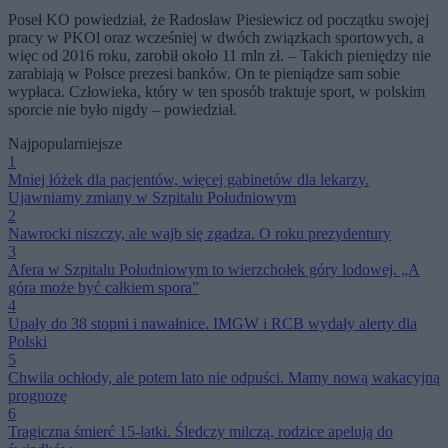
Poseł KO powiedział, że Radosław Piesiewicz od początku swojej
pracy w PKOl oraz wcześniej w dwóch związkach sportowych, a
więc od 2016 roku, zarobił około 11 mln zł. – Takich pieniędzy nie
zarabiają w Polsce prezesi banków. On te pieniądze sam sobie
wypłaca. Człowieka, który w ten sposób traktuje sport, w polskim
sporcie nie było nigdy – powiedział.
Najpopularniejsze
1
Mniej łóżek dla pacjentów, więcej gabinetów dla lekarzy.
Ujawniamy zmiany w Szpitalu Południowym
2
Nawrocki niszczy, ale wajb się zgadza. O roku prezydentury
3
Afera w Szpitalu Południowym to wierzchołek góry lodowej. „A
góra może być całkiem spora”
4
Upały do 38 stopni i nawałnice. IMGW i RCB wydały alerty dla
Polski
5
Chwila ochłody, ale potem lato nie odpuści. Mamy nową wakacyjną
prognozę
6
Tragiczna śmierć 15-latki. Śledczy milczą, rodzice apelują do