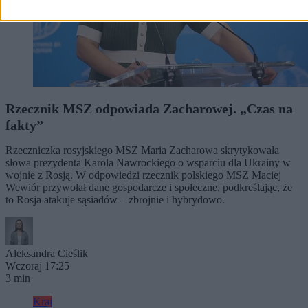
Rzecznik MSZ odpowiada Zacharowej. „Czas na
fakty”
Rzeczniczka rosyjskiego MSZ Maria Zacharowa skrytykowała
słowa prezydenta Karola Nawrockiego o wsparciu dla Ukrainy w
wojnie z Rosją. W odpowiedzi rzecznik polskiego MSZ Maciej
Wewiór przywołał dane gospodarcze i społeczne, podkreślając, że
to Rosja atakuje sąsiadów – zbrojnie i hybrydowo.
Aleksandra Cieślik
Wczoraj 17:25
3 min
Kraj