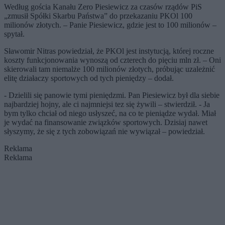
Według gościa Kanału Zero Piesiewicz za czasów rządów PiS
„zmusił Spółki Skarbu Państwa” do przekazaniu PKOl 100
milionów złotych. – Panie Piesiewicz, gdzie jest to 100 milionów –
spytał.
Sławomir Nitras powiedział, że PKOl jest instytucją, której roczne
koszty funkcjonowania wynoszą od czterech do pięciu mln zł. – Oni
skierowali tam niemalże 100 milionów złotych, próbując uzależnić
elitę działaczy sportowych od tych pieniędzy – dodał.
- Dzielili się panowie tymi pieniędzmi. Pan Piesiewicz był dla siebie
najbardziej hojny, ale ci najmniejsi tez się żywili – stwierdził. - Ja
bym tylko chciał od niego usłyszeć, na co te pieniądze wydał. Miał
je wydać na finansowanie związków sportowych. Dzisiaj nawet
słyszymy, że się z tych zobowiązań nie wywiązał – powiedział.
Reklama
Reklama