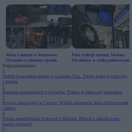
Afera z sumem w Warszawie.
Unia szykuje zmiany. Dotkną
Ukrainiec z zakazem wjazdu
Ukraińców w wieku poborowym
Najpopularniejsze
1
Debiut Lewandowskiego w Leagues Cup. Trener gości wyrzucony
z boiska
2
Ranking europejskich wywiadów. Polska w pierwszej dziesiątce
3
Kryzys migracyjny w Ceucie. Wśród migrantów dużo dziewczynek
i dzieci
4
Prezes argentyńskiej federacji o Messim. Mówił o zakończeniu
kariery gwiazdy
5