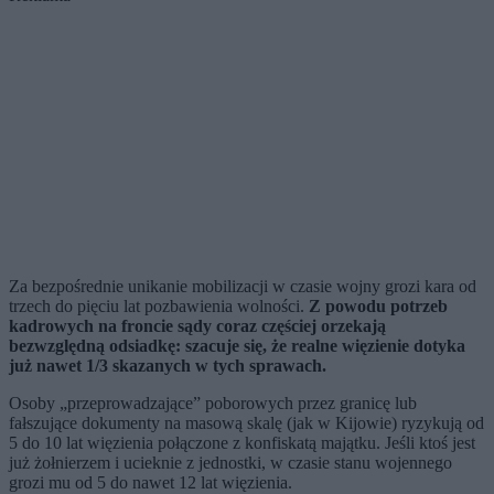
Za bezpośrednie unikanie mobilizacji w czasie wojny grozi kara od
trzech do pięciu lat pozbawienia wolności.
Z powodu potrzeb
kadrowych na froncie sądy coraz częściej orzekają
bezwzględną odsiadkę: szacuje się, że realne więzienie dotyka
już nawet 1/3 skazanych w tych sprawach.
Osoby „przeprowadzające” poborowych przez granicę lub
fałszujące dokumenty na masową skalę (jak w Kijowie) ryzykują od
5 do 10 lat więzienia połączone z konfiskatą majątku. Jeśli ktoś jest
już żołnierzem i ucieknie z jednostki, w czasie stanu wojennego
grozi mu od 5 do nawet 12 lat więzienia.