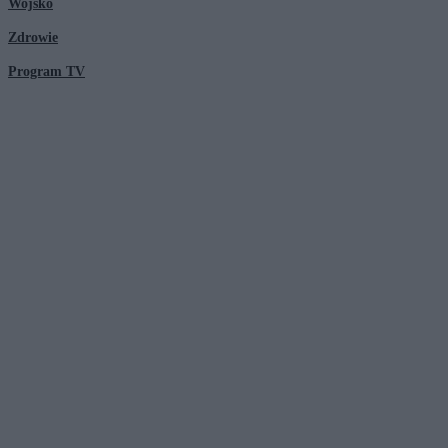
Wojsko
Zdrowie
Program TV
© 2026 Kanał Zero Spółka Akcyjna