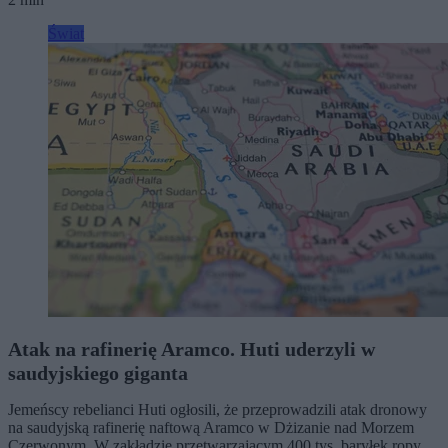
Świat
Atak na rafinerię Aramco. Huti uderzyli w
saudyjskiego giganta
Jemeńscy rebelianci Huti ogłosili, że przeprowadzili atak dronowy
na saudyjską rafinerię naftową Aramco w Dżizanie nad Morzem
Czerwonym. W zakładzie przetwarzającym 400 tys. baryłek ropy