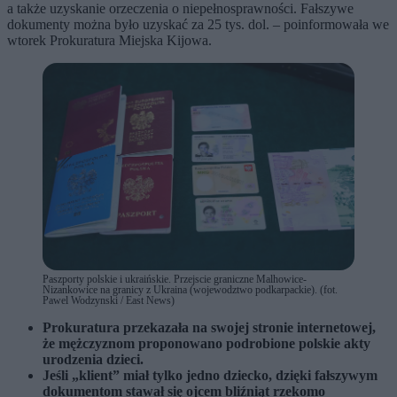
a także uzyskanie orzeczenia o niepełnosprawności. Fałszywe
dokumenty można było uzyskać za 25 tys. dol. – poinformowała we
wtorek Prokuratura Miejska Kijowa.
Paszporty polskie i ukraińskie. Przejscie graniczne Malhowice-
Nizankowice na granicy z Ukraina (wojewodztwo podkarpackie). (fot.
Pawel Wodzynski / East News)
Prokuratura przekazała na swojej stronie internetowej,
że mężczyznom proponowano podrobione polskie akty
urodzenia dzieci.
Jeśli „klient” miał tylko jedno dziecko, dzięki fałszywym
dokumentom stawał się ojcem bliźniąt rzekomo