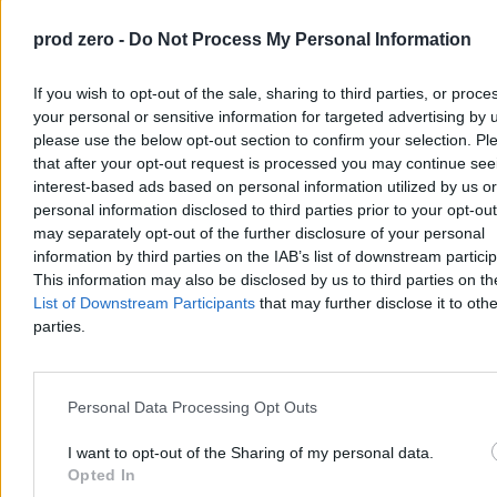
prod zero -
Do Not Process My Personal Information
If you wish to opt-out of the sale, sharing to third parties, or proce
your personal or sensitive information for targeted advertising by 
please use the below opt-out section to confirm your selection. Pl
that after your opt-out request is processed you may continue see
interest-based ads based on personal information utilized by us or
personal information disclosed to third parties prior to your opt-ou
may separately opt-out of the further disclosure of your personal
FIFA broni Infantino. Wydano specjalny
information by third parties on the IAB’s list of downstream partici
komunikat
This information may also be disclosed by us to third parties on t
List of Downstream Participants
that may further disclose it to othe
Międzynarodowa Federacja Piłki Nożnej stanowczo odpowiada na
parties.
powracającą falę krytyki. Światowa centrala opublikowała
oświadczenie, w którym zarzuca swoim przeciwnikom celową
dezinformację oraz próby podważenia pozycji prezydenta
Gianniego Infantino po doniesieniach o rzekomych dawnych
Personal Data Processing Opt Outs
nieprawidłowościach.
I want to opt-out of the Sharing of my personal data.
Opted In
Agnieszka Waś-Turecka