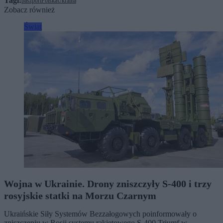
Tagi:
paszport
Polska
Ukraina
Zobacz również
Świat
Wojna w Ukrainie. Drony zniszczyły S-400 i trzy
rosyjskie statki na Morzu Czarnym
Ukraińskie Siły Systemów Bezzałogowych poinformowały o
zniszczeniu w Rosji systemu rakietowego S-400 Triumf w