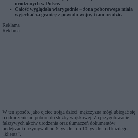
urodzonych w Polsce.
Całość wyglądała wiarygodnie – żona poborowego miała
wyjechać za granicę z powodu wojny i tam urodzić.
Reklama
Reklama
W ten sposób, jako ojciec trojga dzieci, mężczyzna mógł ubiegać się
o odroczenie od poboru do służby wojskowej. Za przygotowanie
fałszywych aktów urodzenia oraz tłumaczeń dokumentów
podejrzani otrzymywali od 6 tys. dol. do 10 tys. dol. od każdego
„klienta”.