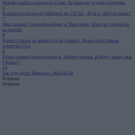
Maroko rozlicza szturm na Ceutę. Są pierwsze wyroki więzienia
6
Książka zwrócona do biblioteki po 150 lat. „Była w dobrym stanie”
7
Miał zastąpić Lewandowskiego w Barcelonie. Klub nie zgodził się
na transfer
8
Robert Gilman na granicy życia i śmierci. Rosja więzi byłego
żołnierza USA
9
Pożar centrum logistycznego w Jekaterynburgu. Kolejny udany atak
Ukrainy?
10
Nie żyje ojciec Messiego. Miał 68 lat
Reklama
Reklama