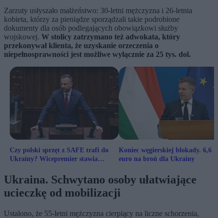
Zarzuty usłyszało małżeństwo: 30-letni mężczyzna i 26-letnia
kobieta, którzy za pieniądze sporządzali takie podrobione
dokumenty dla osób podlegających obowiązkowi służby
wojskowej.
W stolicy zatrzymano też adwokata, który
przekonywał klienta, że uzyskanie orzeczenia o
niepełnosprawności jest możliwe wyłącznie za 25 tys. dol.
Czy polski sprzęt z SAFE trafi do
Koniec węgierskiej blokady. 6,6 
Ukrainy? Wicepremier stawia
euro na broń dla Ukrainy
sprawę jasno
Ukraina. Schwytano osoby ułatwiające
ucieczkę od mobilizacji
Ustalono, że 55-letni mężczyzna cierpiący na liczne schorzenia,