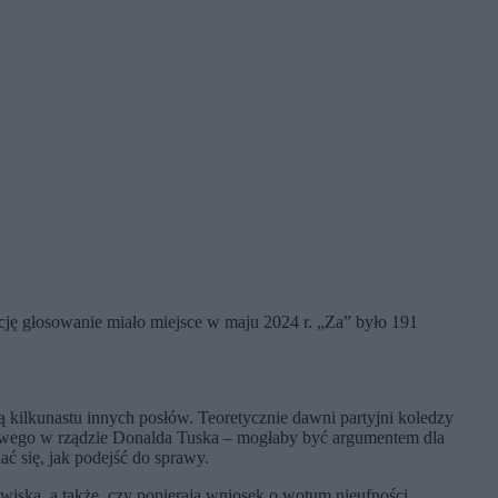
ycję głosowanie miało miejsce w maju 2024 r. „Za” było 191
 kilkunastu innych posłów. Teoretycznie dawni partyjni koledzy
nkowego w rządzie Donalda Tuska – mogłaby być argumentem dla
iać się, jak podejść do sprawy.
owiska, a także, czy popierają wniosek o wotum nieufności.