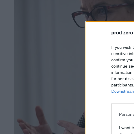
prod zero
If you wish 
sensitive in
confirm you
continue se
information 
further disc
participants
Downstream 
Persona
I want t