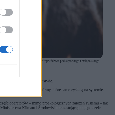
iktowych z jego udziałem na terenie województwa podkarpackiego i małopolskiego
astrzeżeń.
głosowało 191 polityków.
h nie ma opinii w tej sprawie.
ch dostarczanych przez firmy, które same zyskają na systemie.
ch firm.
 a część operatorów – mimo proekologicznych założeń systemu – tak
inisterstwa Klimatu i Środowiska oraz stojącej na jego czele