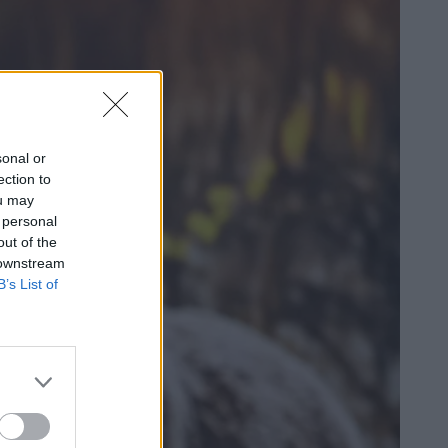
sonal or
ection to
ou may
 personal
out of the
 downstream
B’s List of