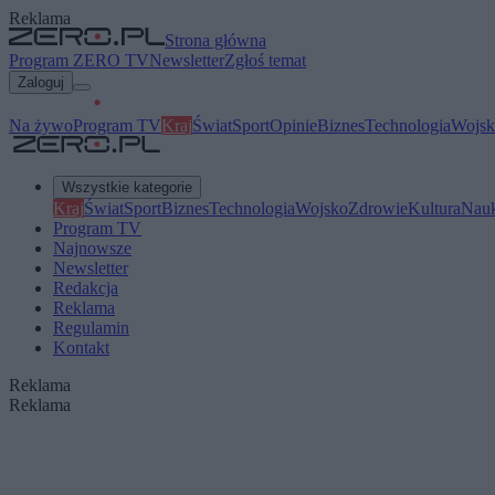
Reklama
Strona główna
Program ZERO TV
Newsletter
Zgłoś temat
Zaloguj
Na żywo
Program TV
Kraj
Świat
Sport
Opinie
Biznes
Technologia
Wojsk
Wszystkie kategorie
Kraj
Świat
Sport
Biznes
Technologia
Wojsko
Zdrowie
Kultura
Nau
Program TV
Najnowsze
Newsletter
Redakcja
Reklama
Regulamin
Kontakt
Reklama
Reklama