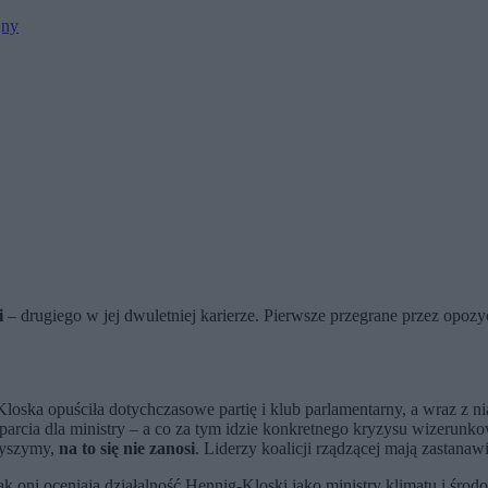
jny
i
– drugiego w jej dwuletniej karierze. Pierwsze przegrane przez opoz
ka opuściła dotychczasowe partię i klub parlamentarny, a wraz z nią
parcia dla ministry – a co za tym idzie konkretnego kryzysu wizeru
słyszymy,
na to się nie zanosi
. Liderzy koalicji rządzącej mają zastanaw
k oni oceniają działalność Hennig-Kloski jako ministry klimatu i środ