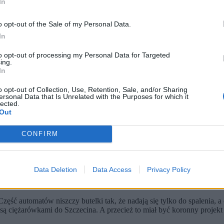
In
o opt-out of the Sale of my Personal Data.
In
to opt-out of processing my Personal Data for Targeted
ing.
In
o opt-out of Collection, Use, Retention, Sale, and/or Sharing
ersonal Data that Is Unrelated with the Purposes for which it
lected.
Out
 na temat programu ochrony niedźwiedzia brunatnego poprzez minimalizowanie sytuacji konfl
CONFIRM
aty i środowiska Pauliny Hennig-Kloski. Budzi on jednak wiele z
wnioskiem o wotum nieufności. W maju 2024 r. za jej odwołaniem 
espondentów chce dymisji szefowej resortu. Blisko połowa badanyc
Data Deletion
Data Access
Privacy Policy
ska, przed wprowadzeniem systemu kaucyjnego, opierało się na badania
ają wynieść ok. 8 mld zł w ciągu 10 lat. Środki te trafią do prywatny
 Część automatów niszczy butelki tak, że nadają się tylko do spalenia,
 ciężarówkami do Szczecina. A przecież to miał być koronny projekt M