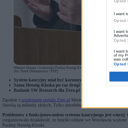
Opted 
I want t
Opted 
I want 
Advertis
Opted 
I want t
of my P
was col
Opted 
Minister klimatu i środowiska Paulina Hennig-Kloska podczas konferencji prasowej
(fot. Darek Delmanowicz / PAP)
System kaucyjny miał być koronnym sukcesem ministra klim
Sama Hennig-Kloska po raz drugi w karierze mierzy się z 
Badanie SW Research dla Zero.pl wskazuje, że 33,8 proc. r
Zgodnie z
ustaleniami portalu Zero.pl
Ministerstwo Klimatu i Środowi
Stawką są miliardy złotych. Tylko nieodebrane przez Polaków kaucje m
Problemów z funkcjonowaniem systemu kaucyjnego jest więcej
.
zorganizowało działalność, że butelki oddane we Wrocławiu wożone są
Pauliny Hennig-Kloski.