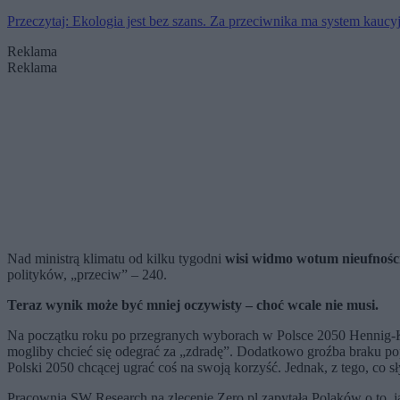
Przeczytaj: Ekologia jest bez szans. Za przeciwnika ma system kaucy
Reklama
Reklama
Nad ministrą klimatu od kilku tygodni
wisi widmo wotum nieufnośc
polityków, „przeciw” – 240.
Teraz wynik może być mniej oczywisty – choć wcale nie musi.
Na początku roku po przegranych wyborach w Polsce 2050 Hennig-Klos
mogliby chcieć się odegrać za „zdradę”. Dodatkowo groźba braku po
Polski 2050 chcącej ugrać coś na swoją korzyść. Jednak, z tego, co 
Pracownia SW Research na zlecenie Zero.pl zapytała Polaków o to, ja