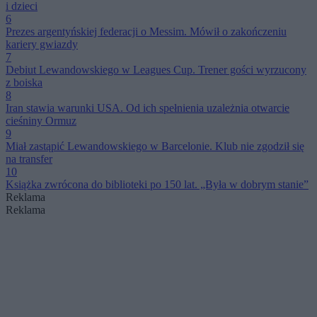
i dzieci
6
Prezes argentyńskiej federacji o Messim. Mówił o zakończeniu
kariery gwiazdy
7
Debiut Lewandowskiego w Leagues Cup. Trener gości wyrzucony
z boiska
8
Iran stawia warunki USA. Od ich spełnienia uzależnia otwarcie
cieśniny Ormuz
9
Miał zastąpić Lewandowskiego w Barcelonie. Klub nie zgodził się
na transfer
10
Książka zwrócona do biblioteki po 150 lat. „Była w dobrym stanie”
Reklama
Reklama