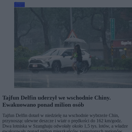
Świat
Tajfun Delfin uderzył we wschodnie Chiny.
Ewakuowano ponad milion osób
Tajfun Delfin dotarł w niedzielę na wschodnie wybrzeże Chin,
przynosząc ulewne deszcze i wiatr o prędkości do 162 km/godz.
Dwa lotniska w Szanghaju odwołały około 1,5 tys. lotów, a władze
ewakuowały ponad milion mieszkańców zagrożonych regionów,