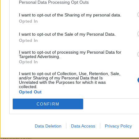
Personal Data Processing Opt Outs
I want to opt-out of the Sharing of my personal data.
Opted In
I want to opt-out of the Sale of my Personal Data.
Opted In
I want to opt-out of processing my Personal Data for
Targeted Advertising.
Opted In
Polak zmarł podczas nurkowania u wybrzeży
I want to opt-out of Collection, Use, Retention, Sale,
Chorwacji
and/or Sharing of my Personal Data that Is
Unrelated with the Purposes for which it was
W piątek w pobliżu Medulinu na Istrii zmarł 40-letni obywatel
collected.
Polski, który źle poczuł się podczas nurkowania na głębokości
Opted Out
ponad 20 metrów. Mężczyznę przewieziono łodzią do zatoki Polje,
gdzie mimo reanimacji nie udało się go uratować. Chorwacka
CONFIRM
policja bada okoliczności zdarzenia.
Data Deletion
Data Access
Privacy Policy
Aleksandra Cieślik
Wczoraj 19:08