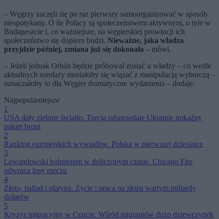
– Węgrzy zaczęli się po raz pierwszy samoorganizować w sposób
niespotykany. O ile Polacy są społeczeństwem aktywnym, o tyle w
Budapeszcie i, co ważniejsze, na węgierskiej prowincji ich
społeczeństwo się dopiero budzi.
Nieważne, jaka władza
przyjdzie później, zmiana już się dokonała
– mówi.
– Jeżeli jednak Orbán będzie próbował zostać u władzy – co wedle
aktualnych sondaży musiałoby się wiązać z manipulacją wyborczą –
oznaczałoby to dla Węgier dramatyczne wydarzenia – dodaje.
Najpopularniejsze
1
USA dały zielone światło. Turcja odsprzedaje Ukrainie pokaźny
pakiet broni
2
Ranking europejskich wywiadów. Polska w pierwszej dziesiątce
3
Lewandowski bohaterem w doliczonym czasie. Chicago Fire
odwraca losy meczu
4
Złoto, pallad i platyna. Życie i praca na złożu wartym miliardy
dolarów
5
Kryzys migracyjny w Ceucie. Wśród migrantów dużo dziewczynek