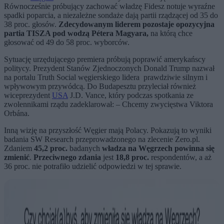
Równocześnie próbujący zachować władzę Fidesz notuje wyraźne
spadki poparcia, a niezależne sondaże dają partii rządzącej od 35 do
38 proc. głosów.
Zdecydowanym liderem pozostaje opozycyjna
partia TISZA pod wodzą Pétera Magyara,
na którą chce
głosować od 49 do 58 proc. wyborców.
Sytuację urzędującego premiera próbują poprawić amerykańscy
politycy. Prezydent Stanów Zjednoczonych Donald Trump nazwał
na portalu Truth Social węgierskiego lidera prawdziwie silnym i
wpływowym przywódcą. Do Budapesztu przyleciał również
wiceprezydent
USA
J.D. Vance, który podczas spotkania ze
zwolennikami rządu zadeklarował: – Chcemy zwycięstwa Viktora
Orbána.
Inną wizję na przyszłość Węgier mają Polacy. Pokazują to wyniki
badania SW Research przeprowadzonego na zlecenie Zero.pl.
Zdaniem
45,2 proc.
badanych
władza na Węgrzech powinna się
zmienić
.
Przeciwnego zdania
jest
18,8 proc.
respondentów, a aż
36 proc. nie potrafiło udzielić odpowiedzi w tej sprawie.