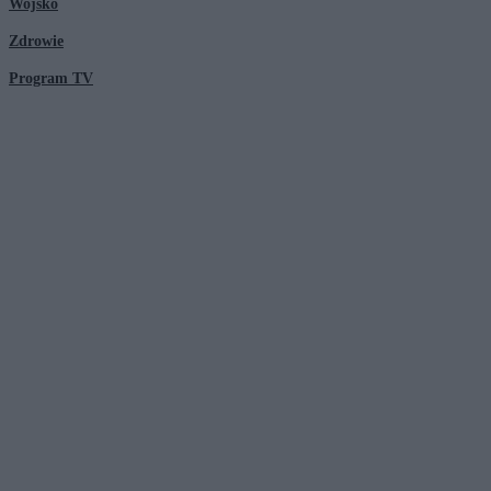
Wojsko
Zdrowie
Program TV
© 2026 Kanał Zero Spółka Akcyjna