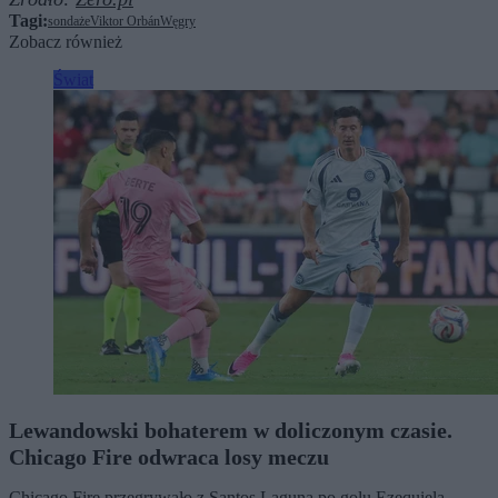
Tagi:
sondaże
Viktor Orbán
Węgry
Zobacz również
Świat
Lewandowski bohaterem w doliczonym czasie.
Chicago Fire odwraca losy meczu
Chicago Fire przegrywało z Santos Laguna po golu Ezequiela