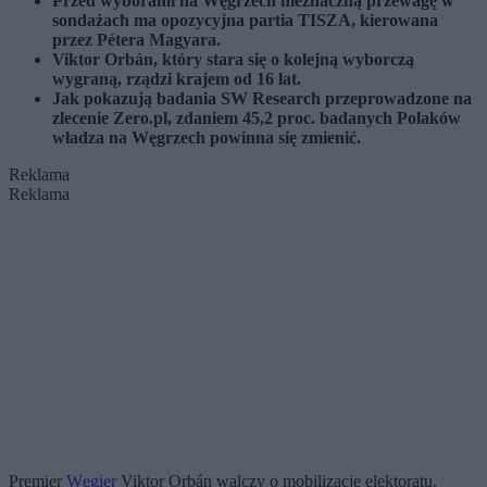
Przed wyborami na Węgrzech nieznaczną przewagę w
sondażach ma opozycyjna partia TISZA, kierowana
przez Pétera Magyara.
Viktor Orbán, który stara się o kolejną wyborczą
wygraną, rządzi krajem od 16 lat.
Jak pokazują badania SW Research przeprowadzone na
zlecenie Zero.pl, zdaniem 45,2 proc. badanych Polaków
władza na Węgrzech powinna się zmienić.
Reklama
Reklama
Premier
Węgier
Viktor Orbán walczy o mobilizację elektoratu.