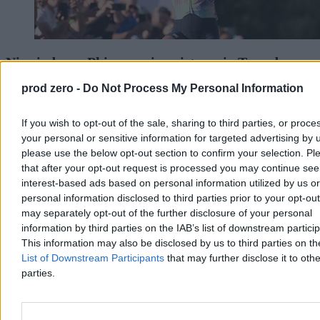
Niewiadoma-Phinney wicemistrzynią Tour de
France. Piąte podium Polki w Nicei
prod zero -
Do Not Process My Personal Information
Katarzyna Niewiadoma-Phinney po raz piąty z rzędu stanęła na
podium Tour de France kobiet. W niedzielę w Nicei zajęła drugie
If you wish to opt-out of the sale, sharing to third parties, or proce
miejsce, ulegając jedynie Demi Vollering. Wcześniej, w piątek,
your personal or sensitive information for targeted advertising by 
Polka triumfowała na słynnej Mont Ventoux po samotnej ucieczce.
please use the below opt-out section to confirm your selection. Pl
that after your opt-out request is processed you may continue see
interest-based ads based on personal information utilized by us or
personal information disclosed to third parties prior to your opt-ou
Aleksandra Cieślik
Wczoraj 21:12
may separately opt-out of the further disclosure of your personal
3 min
information by third parties on the IAB’s list of downstream partici
This information may also be disclosed by us to third parties on t
Świat
List of Downstream Participants
that may further disclose it to othe
parties.