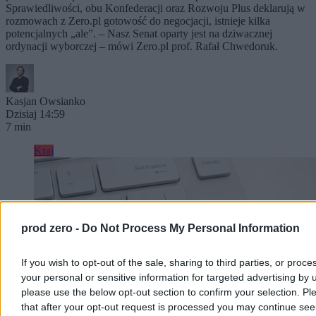
Sprawiedliwości, obu Konfederacji oraz Rozwoju Plus deklarują w
rozmowach z Zero.pl gotowość do negocjacji, istnieje kilka
potencjalnych „ale”. – Nasz Senat oparty jest na dziwacznej
ordynacji wyborczej – mówi Zero.pl prof. Rafał Chwedoruk.
Kasjan Owsianko
Dzisiaj 14:59
7 min
Kraj
prod zero -
Do Not Process My Personal Information
If you wish to opt-out of the sale, sharing to third parties, or proce
your personal or sensitive information for targeted advertising by 
please use the below opt-out section to confirm your selection. Pl
that after your opt-out request is processed you may continue see