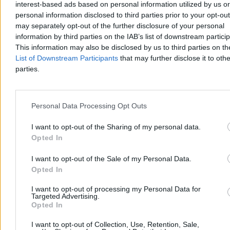
interest-based ads based on personal information utilized by us or
personal information disclosed to third parties prior to your opt-ou
may separately opt-out of the further disclosure of your personal
information by third parties on the IAB’s list of downstream partici
Zakupy online stały się systemem. Wygrywają ci,
This information may also be disclosed by us to third parties on t
którzy znają zasady
List of Downstream Participants
that may further disclose it to othe
parties.
Zakupy w internecie miały być proste: znaleźć produkt, porównać
cenę, dodać do koszyka i zapłacić. W praktyce coraz częściej
przypominają system małych decyzji, w którym końcowa kwota
zależy nie tylko od ceny widocznej na karcie produktu.
Personal Data Processing Opt Outs
I want to opt-out of the Sharing of my personal data.
Opted In
Redakcja Zero.pl
Dzisiaj 14:23
6 min
I want to opt-out of the Sale of my Personal Data.
Opted In
Kraj
I want to opt-out of processing my Personal Data for
Targeted Advertising.
Opted In
I want to opt-out of Collection, Use, Retention, Sale,