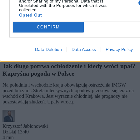
and/or Sharing of my Personal Data that Is
Unrelated with the Purposes for which it was
collected.
Opted Out
CONFIRM
Data Deletion
Data Access
Privacy Policy
Jak długo potrwa ochłodzenie i kiedy wróci upał?
Kapryśna pogoda w Polsce
Na południu i wschodzie kraju obowiązują ostrzeżenia IMGW
przed burzami. Strefa intensywnych opadów przesuwa się teraz na
wschód od Krakowa. Jest wyraźnie chłodniej, ale prognozy nie
pozostawiają złudzeń. Upały wrócą.
Krzysztof Jabłonowski
Dzisiaj 13:40
4 min