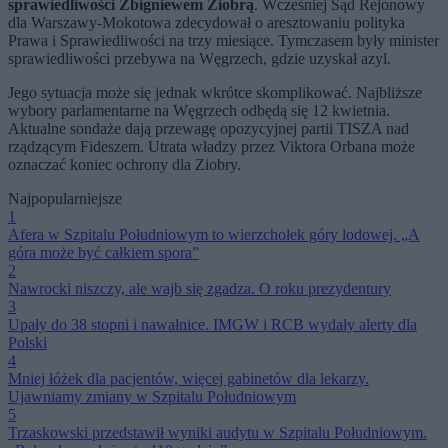
sprawiedliwości Zbigniewem Ziobrą
. Wcześniej Sąd Rejonowy
dla Warszawy-Mokotowa zdecydował o aresztowaniu polityka
Prawa i Sprawiedliwości na trzy miesiące. Tymczasem były minister
sprawiedliwości przebywa na Węgrzech, gdzie uzyskał azyl.
Jego sytuacja może się jednak wkrótce skomplikować. Najbliższe
wybory parlamentarne na Węgrzech odbędą się 12 kwietnia.
Aktualne sondaże dają przewagę opozycyjnej partii TISZA nad
rządzącym Fideszem. Utrata władzy przez Viktora Orbana może
oznaczać koniec ochrony dla Ziobry.
Najpopularniejsze
1
Afera w Szpitalu Południowym to wierzchołek góry lodowej. „A
góra może być całkiem spora”
2
Nawrocki niszczy, ale wajb się zgadza. O roku prezydentury
3
Upały do 38 stopni i nawałnice. IMGW i RCB wydały alerty dla
Polski
4
Mniej łóżek dla pacjentów, więcej gabinetów dla lekarzy.
Ujawniamy zmiany w Szpitalu Południowym
5
Trzaskowski przedstawił wyniki audytu w Szpitalu Południowym.