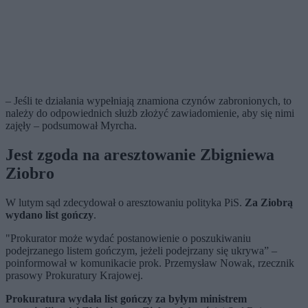
– Jeśli te działania wypełniają znamiona czynów zabronionych, to
należy do odpowiednich służb złożyć zawiadomienie, aby się nimi
zajęły – podsumował Myrcha.
Jest zgoda na aresztowanie Zbigniewa
Ziobro
W lutym sąd zdecydował o aresztowaniu polityka PiS.
Za Ziobrą
wydano list gończy
.
"Prokurator może wydać postanowienie o poszukiwaniu
podejrzanego listem gończym, jeżeli podejrzany się ukrywa” –
poinformował w komunikacie prok. Przemysław Nowak, rzecznik
prasowy Prokuratury Krajowej.
Prokuratura wydała list gończy za byłym ministrem