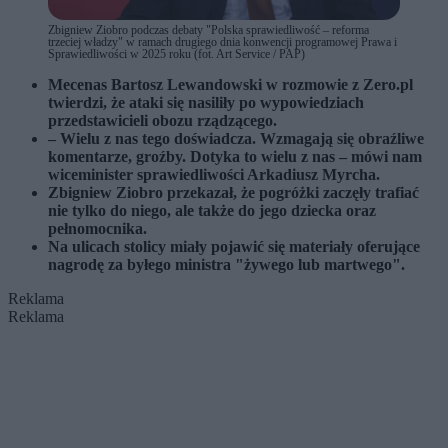
Zbigniew Ziobro podczas debaty "Polska sprawiedliwość – reforma
trzeciej władzy" w ramach drugiego dnia konwencji programowej Prawa i
Sprawiedliwości w 2025 roku (fot. Art Service / PAP)
Mecenas Bartosz Lewandowski w rozmowie z Zero.pl
twierdzi, że ataki się nasiliły po wypowiedziach
przedstawicieli obozu rządzącego.
– Wielu z nas tego doświadcza. Wzmagają się obraźliwe
komentarze, groźby. Dotyka to wielu z nas – mówi nam
wiceminister sprawiedliwości Arkadiusz Myrcha.
Zbigniew Ziobro przekazał, że pogróżki zaczęły trafiać
nie tylko do niego, ale także do jego dziecka oraz
pełnomocnika.
Na ulicach stolicy miały pojawić się materiały oferujące
nagrodę za byłego ministra "żywego lub martwego".
Reklama
Reklama