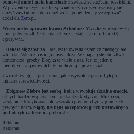
pomówił mnie i moją kancelarię
o związki ze służbami rosyjskimi.
W przypadku części maili czy wiadomości zdecydowaliśmy się
złożyć zawiadomienie o możliwości popełnienia przestępstwa" –
dodał dla
Zero.pl
.
Wiceminister sprawiedliwości Arkadiusz Myrcha
w rozmowie z
nami potwierdził, że debata polityczna staje się coraz bardziej
agresywna.
–
Debata się zaostrza
– nie jest to kwestia ostatnich miesięcy, ale
wielu lat. Wielu z nas tego doświadcza. Wzmagają się obraźliwe
komentarze, groźby. Dotyka to wielu z nas. Jest to jeden z
niedobrych objawów debaty publicznej – powiedział.
Zwrócił uwagę na poruszenie, jakie wywołuje postać byłego
ministra sprawiedliwości.
–
Zbigniew Ziobro jest osobą, która wywołuje skrajne emocje
,
od tych bardzo wspierających po bardzo krytyczne. Można się
wzajemnie krytykować, ale wszystko powinno być w granicach
pewnych norm.
Nigdy nie będę akceptował gróźb kierowanych
pod niczyim adresem
- podkreślił.
Reklama
Reklama