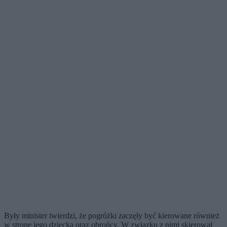
Były minister twierdzi, że pogróżki zaczęły być kierowane również
w stronę jego dziecka oraz obrońcy. W związku z nimi skierował