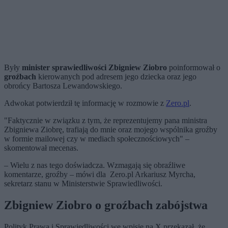
Były
minister sprawiedliwości Zbigniew Ziobro
poinformował o
groźbach
kierowanych pod adresem jego dziecka oraz jego
obrońcy Bartosza Lewandowskiego.
Adwokat potwierdził tę informację w rozmowie z
Zero.pl
.
"Faktycznie w związku z tym, że reprezentujemy pana ministra
Zbigniewa Ziobrę, trafiają do mnie oraz mojego wspólnika groźby
w formie mailowej czy w mediach społecznościowych" –
skomentował mecenas.
– Wielu z nas tego doświadcza. Wzmagają się obraźliwe
komentarze, groźby – mówi dla Zero.pl Arkariusz Myrcha,
sekretarz stanu w Ministerstwie Sprawiedliwości.
Zbigniew Ziobro o groźbach zabójstwa
Polityk Prawa i Sprawiedliwości we wpisie na X przekazał, że