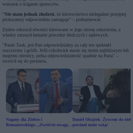
wniosek o ściganie sprawców.
"
Nie mam jednak złudzeń
, że kierownictwo nielegalnie przejętej
prokuratury odpowiednio zareaguje" – podsumował.
Ziobro odrzucił również kierowane w jego stronę oskarżenia, a
władzy zarzucił łamanie procedur śledczych i sądowych.
"Panie Tusk, jest Pan odpowiedzialny za cały ten spektakl
oszczerstw i gróźb. Jeśli cokolwiek stanie się moim najbliższym lub
mojemu obrońcy, pełna odpowiedzialność spadnie na Pana" –
zwrócił się do premiera.
Nagany dla Ziobro i
Daniel Obajtek: Żywcem do nieb
Romanowskiego. „Zwróćcie uwagę
powinni mnie wziąć
kierownikowi”