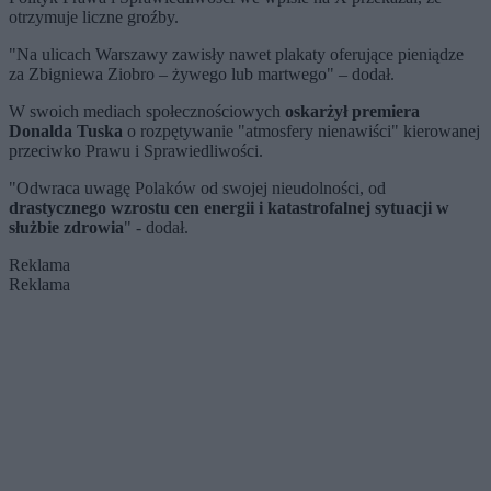
otrzymuje liczne groźby.
"Na ulicach Warszawy zawisły nawet plakaty oferujące pieniądze
za Zbigniewa Ziobro – żywego lub martwego" – dodał.
W swoich mediach społecznościowych
oskarżył premiera
Donalda Tuska
o rozpętywanie "atmosfery nienawiści" kierowanej
przeciwko Prawu i Sprawiedliwości.
"Odwraca uwagę Polaków od swojej nieudolności, od
drastycznego wzrostu cen energii i katastrofalnej sytuacji w
służbie zdrowia
" - dodał.
Reklama
Reklama