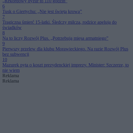
„Rekordowy dyżur to 110 godzin”
6
Tusk o Giertychu: „Nie jest świętą krową”
7
Tragiczna śmierć 15-latki. Śledczy milczą, rodzice apelują do
świadków
8
Na to liczy Rozwój Plus. „Potrzebują mięsa armatniego”
9
Pierwszy przelew dla klubu Morawieckiego. Na razie Rozwój Plus
bez subwencji
10
Mazurek pyta o koszt prezydenckiej imprezy. Minister: Szczerze, to
nie wiem
Reklama
Reklama