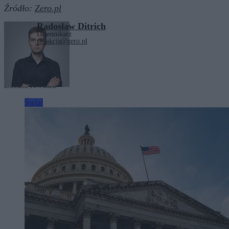
Źródło:
Zero.pl
Radosław Ditrich
Dziennikarz
redakcja@zero.pl
Tagi:
Iran
Izrael
USA
Zobacz również
Świat