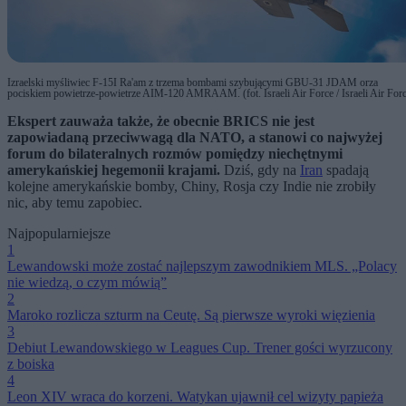
Izraelski myśliwiec F-15I Ra'am z trzema bombami szybującymi GBU-31 JDAM orza
pociskiem powietrze-powietrze AIM-120 AMRAAM. (fot. Israeli Air Force / Israeli Air Forc
Ekspert zauważa także, że obecnie BRICS nie jest
zapowiadaną przeciwwagą dla NATO, a stanowi co najwyżej
forum do bilateralnych rozmów pomiędzy niechętnymi
amerykańskiej hegemonii krajami.
Dziś, gdy na
Iran
spadają
kolejne amerykańskie bomby, Chiny, Rosja czy Indie nie zrobiły
nic, aby temu zapobiec.
Najpopularniejsze
1
Lewandowski może zostać najlepszym zawodnikiem MLS. „Polacy
nie wiedzą, o czym mówią”
2
Maroko rozlicza szturm na Ceutę. Są pierwsze wyroki więzienia
3
Debiut Lewandowskiego w Leagues Cup. Trener gości wyrzucony
z boiska
4
Leon XIV wraca do korzeni. Watykan ujawnił cel wizyty papieża