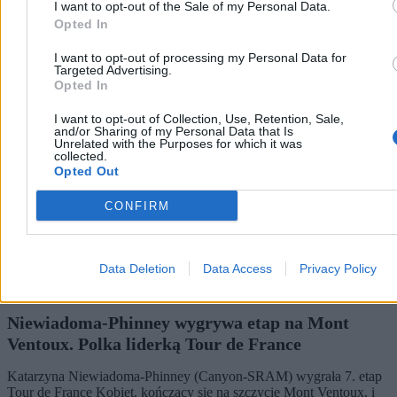
I want to opt-out of the Sale of my Personal Data.
4 min
Opted In
Świat
I want to opt-out of processing my Personal Data for
Targeted Advertising.
Opted In
I want to opt-out of Collection, Use, Retention, Sale,
and/or Sharing of my Personal Data that Is
Unrelated with the Purposes for which it was
collected.
Opted Out
CONFIRM
Data Deletion
Data Access
Privacy Policy
Niewiadoma-Phinney wygrywa etap na Mont
Ventoux. Polka liderką Tour de France
Katarzyna Niewiadoma-Phinney (Canyon-SRAM) wygrała 7. etap
Tour de France Kobiet, kończący się na szczycie Mont Ventoux, i