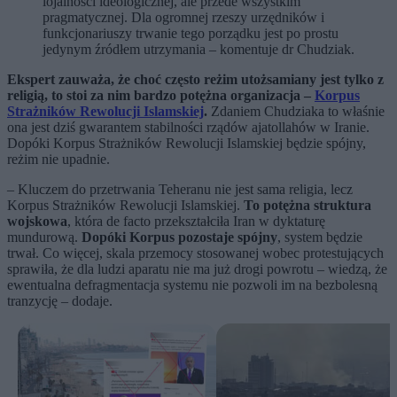
lojalności ideologicznej, ale przede wszystkim
pragmatycznej. Dla ogromnej rzeszy urzędników i
funkcjonariuszy trwanie tego porządku jest po prostu
jedynym źródłem utrzymania – komentuje dr Chudziak.
Ekspert zauważa, że choć często reżim utożsamiany jest tylko z
religią, to stoi za nim bardzo potężna organizacja –
Korpus
Strażników Rewolucji Islamskiej
.
Zdaniem Chudziaka to właśnie
ona jest dziś gwarantem stabilności rządów ajatollahów w Iranie.
Dopóki Korpus Strażników Rewolucji Islamskiej będzie spójny,
reżim nie upadnie.
– Kluczem do przetrwania Teheranu nie jest sama religia, lecz
Korpus Strażników Rewolucji Islamskiej.
To potężna struktura
wojskowa
, która de facto przekształciła Iran w dyktaturę
mundurową.
Dopóki Korpus pozostaje spójny
, system będzie
trwał. Co więcej, skala przemocy stosowanej wobec protestujących
sprawiła, że dla ludzi aparatu nie ma już drogi powrotu – wiedzą, że
ewentualna defragmentacja systemu nie pozwoli im na bezbolesną
tranzycję – dodaje.