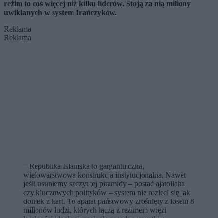
reżim to coś więcej niż kilku liderów. Stoją za nią miliony
uwikłanych w system Irańczyków.
Reklama
Reklama
– Republika Islamska to gargantuiczna,
wielowarstwowa konstrukcja instytucjonalna. Nawet
jeśli usuniemy szczyt tej piramidy – postać ajatollaha
czy kluczowych polityków – system nie rozleci się jak
domek z kart. To aparat państwowy zrośnięty z losem 8
milionów ludzi, których łączą z reżimem więzi