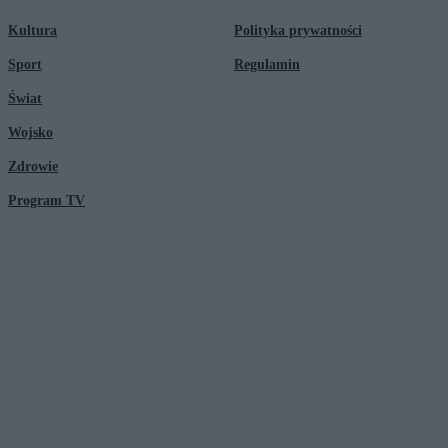
Kultura
Polityka prywatności
Sport
Regulamin
Świat
Wojsko
Zdrowie
Program TV
© 2026 Kanał Zero Spółka Akcyjna