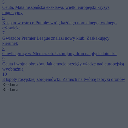
5
Ceuta. Mała hiszpańska eksklawa, wielki europejski kryzys
migracyjny
6
Kasparow ostro o Putinie: wróg każdego normalnego, wolnego
człowieka
7
Gwiazdor Premier League znalazł nowy klub. Zaskakujący
kierunek
8
Chwile grozy w Niemczech. Uzbrojony dron na płycie lotniska
9
Ceuta i wojna obrazów. Jak emocje przejęły władzę nad europejską
wyobraźnią
10
Kłopoty rosyjskiej zbrojeniówki. Zamach na twórcę fabryki dronów
Reklama
Reklama