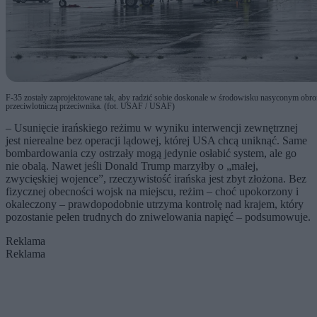
F-35 zostały zaprojektowane tak, aby radzić sobie doskonale w środowisku nasyconym obro
przeciwlotniczą przeciwnika. (fot. USAF / USAF)
– Usunięcie irańskiego reżimu w wyniku interwencji zewnętrznej
jest nierealne bez operacji lądowej, której USA chcą uniknąć. Same
bombardowania czy ostrzały mogą jedynie osłabić system, ale go
nie obalą. Nawet jeśli Donald Trump marzyłby o „małej,
zwycięskiej wojence”, rzeczywistość irańska jest zbyt złożona. Bez
fizycznej obecności wojsk na miejscu, reżim – choć upokorzony i
okaleczony – prawdopodobnie utrzyma kontrolę nad krajem, który
pozostanie pełen trudnych do zniwelowania napięć – podsumowuje.
Reklama
Reklama