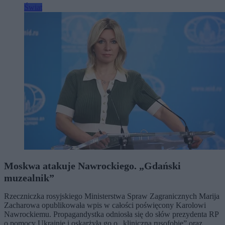
Świat
Moskwa atakuje Nawrockiego. „Gdański
muzealnik”
Rzeczniczka rosyjskiego Ministerstwa Spraw Zagranicznych Marija
Zacharowa opublikowała wpis w całości poświęcony Karolowi
Nawrockiemu. Propagandystka odniosła się do słów prezydenta RP
o pomocy Ukrainie i oskarżyła go o „kliniczną rusofobię” oraz