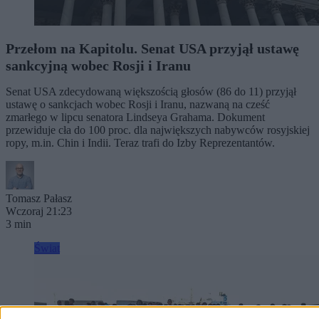
Przełom na Kapitolu. Senat USA przyjął ustawę
sankcyjną wobec Rosji i Iranu
Senat USA zdecydowaną większością głosów (86 do 11) przyjął
ustawę o sankcjach wobec Rosji i Iranu, nazwaną na cześć
zmarłego w lipcu senatora Lindseya Grahama. Dokument
przewiduje cła do 100 proc. dla największych nabywców rosyjskiej
ropy, m.in. Chin i Indii. Teraz trafi do Izby Reprezentantów.
Tomasz Pałasz
Wczoraj 21:23
3 min
Świat