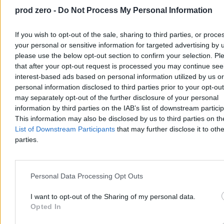
prod zero -
Do Not Process My Personal Information
If you wish to opt-out of the sale, sharing to third parties, or proce
your personal or sensitive information for targeted advertising by 
please use the below opt-out section to confirm your selection. Pl
that after your opt-out request is processed you may continue see
interest-based ads based on personal information utilized by us or
personal information disclosed to third parties prior to your opt-ou
may separately opt-out of the further disclosure of your personal
Kryzys migracyjny w Ceucie. Wśród migrantów
information by third parties on the IAB’s list of downstream partici
This information may also be disclosed by us to third parties on t
dużo dziewczynek i dzieci
List of Downstream Participants
that may further disclose it to othe
Hiszpański rząd przyznaje, że wśród dzieci migrantów, którzy
parties.
dotarli do Ceuty z Maroka w ramach fali ok. 72 tys. osób, jest coraz
więcej osób poniżej 13. roku życia. Ministra Sira Rego zapewnia, że
Hiszpania nie stawia oporu wobec ich powrotu do Maroka, o ile
respektowane jest prawo dzieci.
Personal Data Processing Opt Outs
I want to opt-out of the Sharing of my personal data.
Opted In
Tomasz Pałasz
Wczoraj 20:57