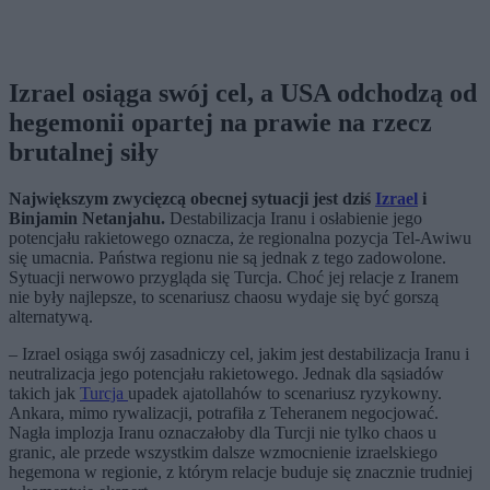
Izrael osiąga swój cel, a USA odchodzą od
hegemonii opartej na prawie na rzecz
brutalnej siły
Największym zwycięzcą obecnej sytuacji jest dziś
Izrael
i
Binjamin Netanjahu.
Destabilizacja Iranu i osłabienie jego
potencjału rakietowego oznacza, że regionalna pozycja Tel-Awiwu
się umacnia. Państwa regionu nie są jednak z tego zadowolone.
Sytuacji nerwowo przygląda się Turcja. Choć jej relacje z Iranem
nie były najlepsze, to scenariusz chaosu wydaje się być gorszą
alternatywą.
– Izrael osiąga swój zasadniczy cel, jakim jest destabilizacja Iranu i
neutralizacja jego potencjału rakietowego. Jednak dla sąsiadów
takich jak
Turcja
upadek ajatollahów to scenariusz ryzykowny.
Ankara, mimo rywalizacji, potrafiła z Teheranem negocjować.
Nagła implozja Iranu oznaczałoby dla Turcji nie tylko chaos u
granic, ale przede wszystkim dalsze wzmocnienie izraelskiego
hegemona w regionie, z którym relacje buduje się znacznie trudniej