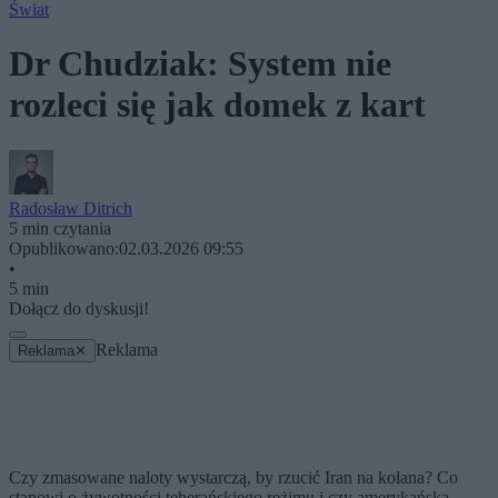
Świat
Dr Chudziak: System nie
rozleci się jak domek z kart
Radosław Ditrich
5 min czytania
Opublikowano:
02.03.2026 09:55
•
5 min
Dołącz do dyskusji!
Reklama
Reklama
✕
Czy zmasowane naloty wystarczą, by rzucić Iran na kolana? Co
stanowi o żywotności teherańskiego reżimu i czy amerykańska