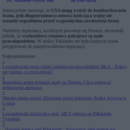
TK: Musiałem wybrać sam
się tylko łudzą
Jednocześnie zastrzegł, że
USA mogą wrócić do bombardowania
Iranu, jeśli długoterminowa umowa kończąca wojnę nie
zostanie uzgodniona przed wygaśnięciem zawieszenia broni
.
Niektórzy dyplomaci, na których powołuje się Reuters, stwierdzili
jednak, że
weekendowe rozmowy pokojowe są mało
prawdopodobne.
W stolicy Pakistanu nie było żadnych oznak
przygotowań do przeprowadzenia negocjacji.
Najpopularniejsze
1
Lewandowski może zostać najlepszym zawodnikiem MLS. „Polacy
nie wiedzą, o czym mówią”
2
Rumuńska armia detonuje skały na Dunaju. Chce uratować
elektrownię atomową
3
Maroko miało ostrzec Hiszpanię przed szturmem. Kulisy kryzysu w
Ceucie
4
Lewandowski strzela dwa gole, MLS ogłasza go Piłkarzem
Tygodnia
5
„Tsunami gorąca nad Włochami”. Najwyższy alert prawie we