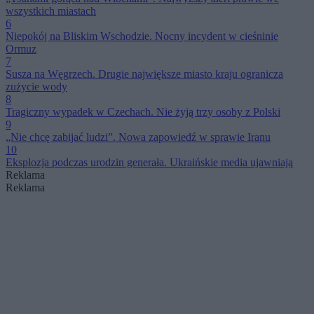
wszystkich miastach
6
Niepokój na Bliskim Wschodzie. Nocny incydent w cieśninie
Ormuz
7
Susza na Węgrzech. Drugie największe miasto kraju ogranicza
zużycie wody
8
Tragiczny wypadek w Czechach. Nie żyją trzy osoby z Polski
9
„Nie chcę zabijać ludzi”. Nowa zapowiedź w sprawie Iranu
10
Eksplozja podczas urodzin generała. Ukraińskie media ujawniają
Reklama
Reklama