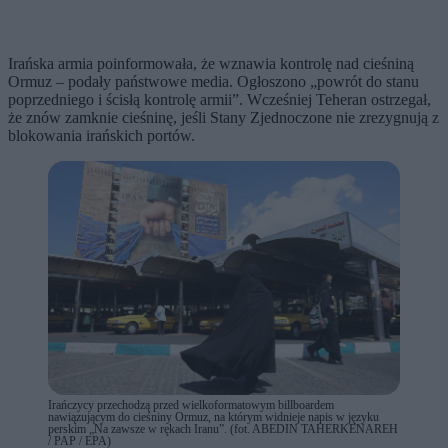
Irańska armia poinformowała, że wznawia kontrolę nad cieśniną
Ormuz – podały państwowe media. Ogłoszono „powrót do stanu
poprzedniego i ścisłą kontrolę armii”. Wcześniej Teheran ostrzegał,
że znów zamknie cieśninę, jeśli Stany Zjednoczone nie zrezygnują z
blokowania irańskich portów.
Irańczycy przechodzą przed wielkoformatowym billboardem
nawiązującym do cieśniny Ormuz, na którym widnieje napis w języku
perskim „Na zawsze w rękach Iranu”. (fot. ABEDIN TAHERKENAREH
/ PAP / EPA)