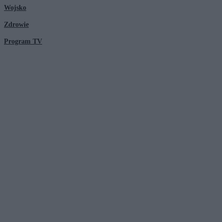
Wojsko
Zdrowie
Program TV
© 2026 Kanał Zero Spółka Akcyjna