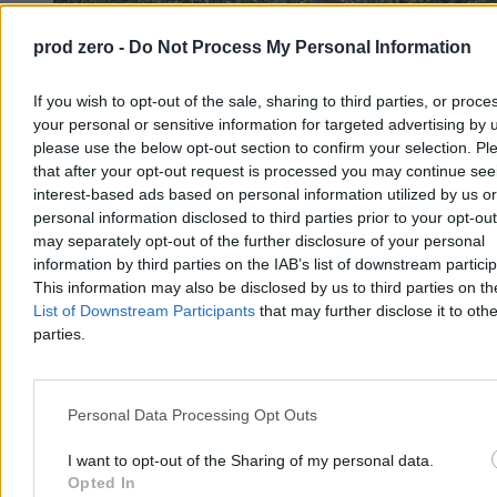
prod zero -
Do Not Process My Personal Information
If you wish to opt-out of the sale, sharing to third parties, or proce
your personal or sensitive information for targeted advertising by 
please use the below opt-out section to confirm your selection. Pl
that after your opt-out request is processed you may continue see
interest-based ads based on personal information utilized by us or
personal information disclosed to third parties prior to your opt-ou
may separately opt-out of the further disclosure of your personal
Polska rozmawia z Ukrainą. Są nowe ustalenia ws.
information by third parties on the IAB’s list of downstream partici
poszukiwań i ekshumacji
This information may also be disclosed by us to third parties on t
List of Downstream Participants
that may further disclose it to othe
We Lwowie odbyło się posiedzenie polsko-ukraińskiej Grupy
parties.
Roboczej ds. Godnych Pochówków. Przewodniczący Rady ds.
Współpracy z Ukrainą Paweł Kowal oraz wiceminister kultury
Ukrainy Iwan Werbycki podsumowali dotychczasowe prace
poszukiwawcze i omówili wnioski dotyczące kolejnych lokalizacji.
Personal Data Processing Opt Outs
I want to opt-out of the Sharing of my personal data.
Tomasz Pałasz
Opted In