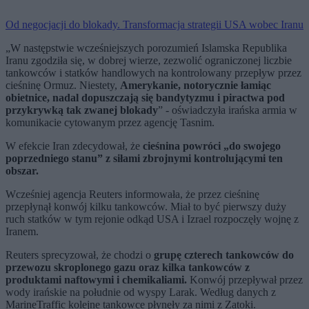
Od negocjacji do blokady. Transformacja strategii USA wobec Iranu
„W następstwie wcześniejszych porozumień Islamska Republika
Iranu zgodziła się, w dobrej wierze, zezwolić ograniczonej liczbie
tankowców i statków handlowych na kontrolowany przepływ przez
cieśninę Ormuz. Niestety,
Amerykanie, notorycznie łamiąc
obietnice, nadal dopuszczają się bandytyzmu i piractwa pod
przykrywką tak zwanej blokady
” - oświadczyła irańska armia w
komunikacie cytowanym przez agencję Tasnim.
W efekcie Iran zdecydował, że
cieśnina powróci „do swojego
poprzedniego stanu” z siłami zbrojnymi kontrolującymi ten
obszar.
Wcześniej agencja Reuters informowała, że przez cieśninę
przepłynął konwój kilku tankowców. Miał to być pierwszy duży
ruch statków w tym rejonie odkąd USA i Izrael rozpoczęły wojnę z
Iranem.
Reuters sprecyzował, że chodzi o
grupę czterech tankowców do
przewozu skroplonego gazu oraz kilka tankowców z
produktami naftowymi i chemikaliami.
Konwój przepływał przez
wody irańskie na południe od wyspy Larak. Według danych z
MarineTraffic kolejne tankowce płynęły za nimi z Zatoki.