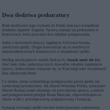
Dwa śledztwa prokuratury
Brak możliwości jego wydania do Polski znacząco komplikuje
działania organów ścigania. Sprawą zajmuje się prokuratura w
Katowicach, która prowadzi dwa odrębne postępowania.
Jedno z dochodzeń dotyczy zaginięcia Sylwestra Suszka,
założyciela giełdy. Drugie koncentruje się na możliwych
nieprawidłowościach finansowych w działalności spółki.
Według nieoficjalnych ustaleń śledczych,
Suszek może nie żyć
,
choć brak ciała i jednoznacznych dowodów utrudnia zamknięcie
sprawy. Jednocześnie wskazuje się, że Kral mógł mieć świadomość
losu założyciela firmy.
Co istotne, mimo wieloletniego postępowania prezes giełdy nie
został dotąd przesłuchany. Jak donosi Wirtualna Polska, prokurator
Marcin Rodzaj został odsunięty od prowadzenia sprawy, a nadzór
nad postępowaniem przejęła Beata Marczak, odpowiedzialna za
obszar walki z przestępczością zorganizowaną i korupcją.
Sytuacja wewnątrz spółki również budzi poważne zastrzeżenia.