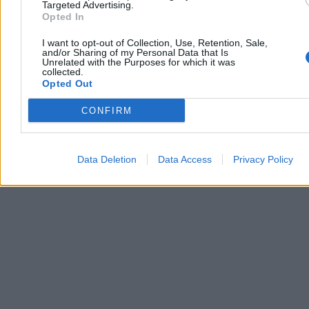
W niedzielę po południu na mazurskim Jeziorze Jagodne, w pobliżu
Targeted Advertising.
Kozina, doszło do zderzenia skutera wodnego z motorówką. W
Opted In
wyniku wypadku zginął 16-letni chłopak, który płynął skuterem
razem z ojcem, choć na osobnych jednostkach. Okoliczności
I want to opt-out of Collection, Use, Retention, Sale,
tragedii bada giżycka policja pod nadzorem prokuratury.
and/or Sharing of my Personal Data that Is
Unrelated with the Purposes for which it was
collected.
Opted Out
Aleksandra Cieślik
CONFIRM
Wczoraj 20:26
2 min
Reklama
Reklama
Data Deletion
Data Access
Privacy Policy