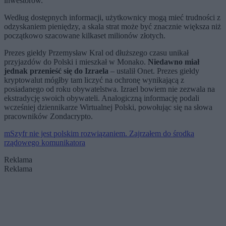
inwestorów.
Według dostępnych informacji, użytkownicy mogą mieć trudności z
odzyskaniem pieniędzy, a skala strat może być znacznie większa niż
początkowo szacowane kilkaset milionów złotych.
Prezes giełdy Przemysław Kral od dłuższego czasu unikał
przyjazdów do Polski i mieszkał w Monako.
Niedawno miał
jednak przenieść się do Izraela
– ustalił Onet. Prezes giełdy
kryptowalut mógłby tam liczyć na ochronę wynikającą z
posiadanego od roku obywatelstwa. Izrael bowiem nie zezwala na
ekstradycję swoich obywateli. Analogiczną informację podali
wcześniej dziennikarze Wirtualnej Polski, powołując się na słowa
pracowników Zondacrypto.
mSzyfr nie jest polskim rozwiązaniem. Zajrzałem do środka
rządowego komunikatora
Reklama
Reklama