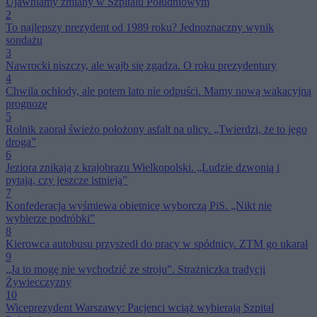
Ujawniamy zmiany w Szpitalu Południowym
2
To najlepszy prezydent od 1989 roku? Jednoznaczny wynik
sondażu
3
Nawrocki niszczy, ale wajb się zgadza. O roku prezydentury
4
Chwila ochłody, ale potem lato nie odpuści. Mamy nową wakacyjną
prognozę
5
Rolnik zaorał świeżo położony asfalt na ulicy. „Twierdzi, że to jego
droga”
6
Jeziora znikają z krajobrazu Wielkopolski. „Ludzie dzwonią i
pytają, czy jeszcze istnieją”
7
Konfederacja wyśmiewa obietnicę wyborczą PiS. „Nikt nie
wybierze podróbki”
8
Kierowca autobusu przyszedł do pracy w spódnicy. ZTM go ukarał
9
„Ja to mogę nie wychodzić ze stroju”. Strażniczka tradycji
Żywiecczyzny
10
Wiceprezydent Warszawy: Pacjenci wciąż wybierają Szpital