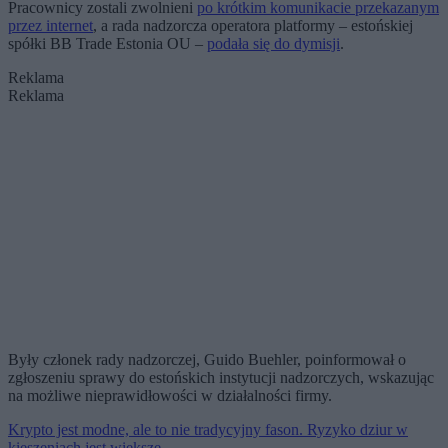
Pracownicy zostali zwolnieni
po krótkim komunikacie przekazanym
przez internet
, a rada nadzorcza operatora platformy – estońskiej
spółki BB Trade Estonia OU –
podała się do dymisji
.
Reklama
Reklama
Były członek rady nadzorczej, Guido Buehler, poinformował o
zgłoszeniu sprawy do estońskich instytucji nadzorczych, wskazując
na możliwe nieprawidłowości w działalności firmy.
Krypto jest modne, ale to nie tradycyjny fason. Ryzyko dziur w
kieszeniach jest większe