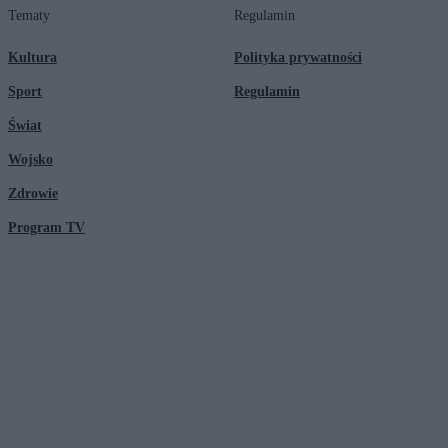
Tematy
Regulamin
Kultura
Polityka prywatności
Sport
Regulamin
Świat
Wojsko
Zdrowie
Program TV
© 2026 Kanał Zero Spółka Akcyjna