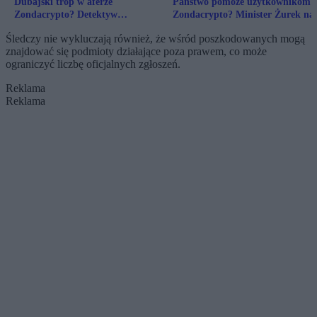
Dubajski trop w aferze
Państwo pomoże użytkownikom
Zondacrypto? Detektyw
Zondacrypto? Minister Żurek na
poszukujący „króla bitcoinów”
uspokaja, prawnik sceptyczny
Śledczy nie wykluczają również, że wśród poszkodowanych mogą
ujawnia
znajdować się podmioty działające poza prawem, co może
ograniczyć liczbę oficjalnych zgłoszeń.
Reklama
Reklama