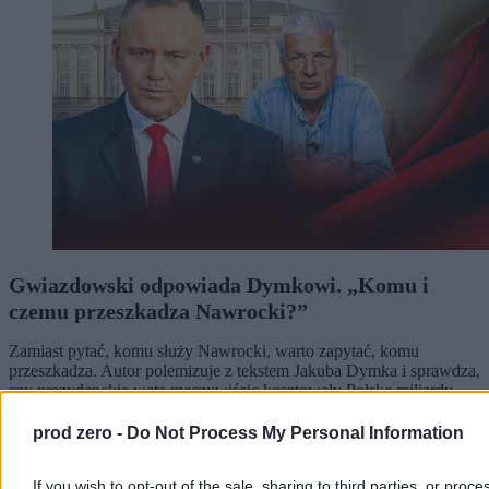
Gwiazdowski odpowiada Dymkowi. „Komu i
czemu przeszkadza Nawrocki?”
Zamiast pytać, komu służy Nawrocki, warto zapytać, komu
przeszkadza. Autor polemizuje z tekstem Jakuba Dymka i sprawdza,
czy prezydenckie weta rzeczywiście kosztowały Polskę miliardy
złotych.
prod zero -
Do Not Process My Personal Information
If you wish to opt-out of the sale, sharing to third parties, or proce