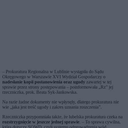
– Prokuratura Regionalna w Lublinie wystąpiła do Sądu
Okręgowego w Warszawie XVI Wydział Gospodarczy o
nadesłanie kopii postanowienia oraz ugody
zawartej w tej
sprawie przez strony postępowania – poinformowała „Rz” jej
rzeczniczka, prok. Beata Syk-Jankowska.
Na razie żadne dokumenty nie wpłynęły, dlatego prokuratura nie
wie „jaka jest treść ugody i zakres uznania roszczenia”.
Rzeczniczka przypomniała także, że lubelska prokuratura czeka na
rozstrzygnięcie w jeszcze jednej sprawie
. – To sprawa cywilna,
która dotyczy SOWD, czyli systemu odprowadzenia wód