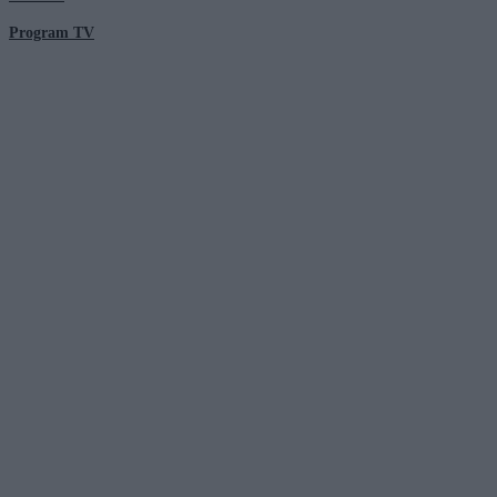
Program TV
© 2026 Kanał Zero Spółka Akcyjna