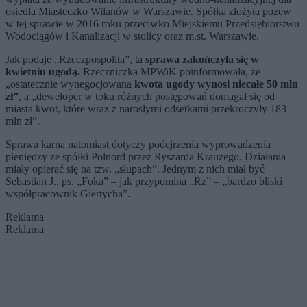
osiedla Miasteczko Wilanów w Warszawie. Spółka złożyła pozew
w tej sprawie w 2016 roku przeciwko Miejskiemu Przedsiębiorstwu
Wodociągów i Kanalizacji w stolicy oraz m.st. Warszawie.
Jak podaje „Rzeczpospolita”, ta
sprawa zakończyła się w
kwietniu ugodą.
Rzeczniczka MPWiK poinformowała, że
„ostatecznie wynegocjowana
kwota ugody wynosi niecałe 50 mln
zł”
, a „deweloper w toku różnych postępowań domagał się od
miasta kwot, które wraz z narosłymi odsetkami przekroczyły 183
mln zł”.
Sprawa karna natomiast dotyczy podejrzenia wyprowadzenia
pieniędzy ze spółki Polnord przez Ryszarda Krauzego. Działania
miały opierać się na tzw. „słupach”. Jednym z nich miał być
Sebastian J., ps. „Foka” – jak przypomina „Rz” – „bardzo bliski
współpracownik Giertycha”.
Reklama
Reklama