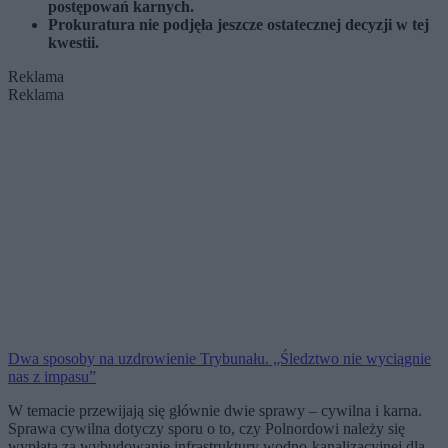
postępowań karnych.
Prokuratura nie podjęła jeszcze ostatecznej decyzji w tej
kwestii.
Reklama
Reklama
Dwa sposoby na uzdrowienie Trybunału. „Śledztwo nie wyciągnie
nas z impasu”
W temacie przewijają się głównie dwie sprawy – cywilna i karna.
Sprawa cywilna dotyczy sporu o to, czy Polnordowi należy się
wypłata za wybudowanie infrastruktury wodno-kanalizacyjnej dla