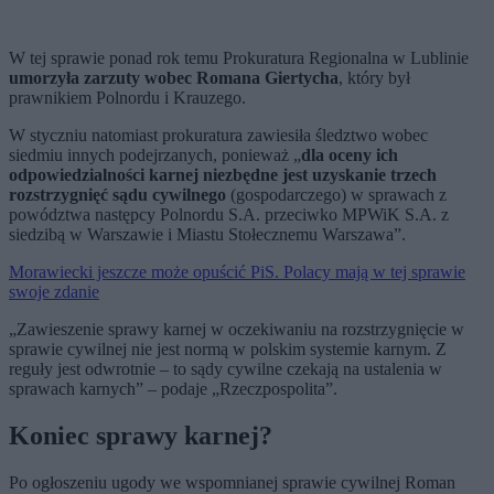
W tej sprawie ponad rok temu Prokuratura Regionalna w Lublinie
umorzyła zarzuty wobec Romana Giertycha
, który był
prawnikiem Polnordu i Krauzego.
W styczniu natomiast prokuratura zawiesiła śledztwo wobec
siedmiu innych podejrzanych, ponieważ „
dla oceny ich
odpowiedzialności karnej niezbędne jest uzyskanie trzech
rozstrzygnięć sądu cywilnego
(gospodarczego) w sprawach z
powództwa następcy Polnordu S.A. przeciwko MPWiK S.A. z
siedzibą w Warszawie i Miastu Stołecznemu Warszawa”.
Morawiecki jeszcze może opuścić PiS. Polacy mają w tej sprawie
swoje zdanie
„Zawieszenie sprawy karnej w oczekiwaniu na rozstrzygnięcie w
sprawie cywilnej nie jest normą w polskim systemie karnym. Z
reguły jest odwrotnie – to sądy cywilne czekają na ustalenia w
sprawach karnych” – podaje „Rzeczpospolita”.
Koniec sprawy karnej?
Po ogłoszeniu ugody we wspomnianej sprawie cywilnej Roman