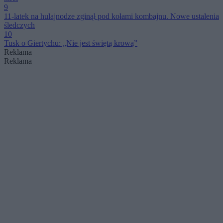
9
11-latek na hulajnodze zginął pod kołami kombajnu. Nowe ustalenia
śledczych
10
Tusk o Giertychu: „Nie jest świętą krową”
Reklama
Reklama