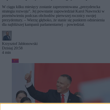
W ciągu kilku miesięcy zostanie zaprezentowana „prezydencka
strategia rozwoju”. Jej powstanie zapowiedział Karol Nawrocki w
przemówieniu podczas obchodów pierwszej rocznicy swojej
prezydentury. – Wierzę głęboko, że stanie się punktem odniesienia
dla najbliższej kampanii parlamentarnej – powiedział.
Krzysztof Jabłonowski
Dzisiaj 20:58
4 min
Kraj