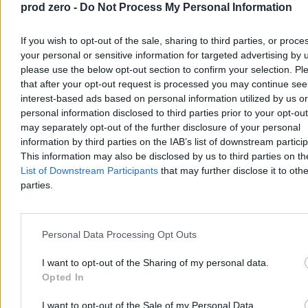
prod zero -
Do Not Process My Personal Information
If you wish to opt-out of the sale, sharing to third parties, or proce
your personal or sensitive information for targeted advertising by 
please use the below opt-out section to confirm your selection. Pl
Nawrocki podsumowuje pierwszy rok kadencji.
that after your opt-out request is processed you may continue see
„Chcę, byście mnie oceniali”
interest-based ads based on personal information utilized by us or
personal information disclosed to third parties prior to your opt-ou
– Bardzo się cieszę, że w rok od zaprzysiężenia jesteście ze swoim
may separately opt-out of the further disclosure of your personal
prezydentem w naszym wspólnym domu. Wy zdecydowaliście o
information by third parties on the IAB’s list of downstream partici
tym, że mam być waszym głosem w Pałacu Prezydenckim –
This information may also be disclosed by us to third parties on t
powiedział Karol Nawrocki podczas obchodów rocznicy jego
zaprzysiężenia na stanowisko prezydenta RP. W trackie wystąpienia
List of Downstream Participants
that may further disclose it to othe
zapowiedział, że w ciągu kilku miesięcy będzie przedstawiona
parties.
prezydencka strategia rozwoju.
Personal Data Processing Opt Outs
Paweł Żurek
Dzisiaj 18:56
I want to opt-out of the Sharing of my personal data.
6 min
Opted In
Reklama
Reklama
I want to opt-out of the Sale of my Personal Data.