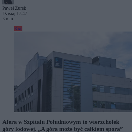
Paweł Żurek
Dzisiaj 17:47
3 min
Kraj
Afera w Szpitalu Południowym to wierzchołek
góry lodowej. „A góra może być całkiem spora”