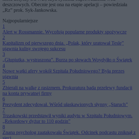
deszczowych. Obecnie jest ona na etapie apelacji – powiedziała
„Rz” prok. Syk-Jankowska.
Najpopularniejsze
1
Alert w Rossmannie. Wycofują popularne produkty spożywcze
2
Kapitalizm od pierwszego dnia. „Polak, który uratował Teslę”
ujawnia kulisy swojego sukcesu
3
„Głupiutka, wystraszona”. Burza po słowach Woydyłło o Świątek
4
Nowe wątki afery wokół Szpitala Południowego? Była prezes
ujawnia
5
Zbierali na walkę z rasizmem. Prokuratura bada przelewy fundacji
na konta prywatnej firmy
6
Prezydent zdecydował. Wśród ułaskawionych słynny „Staruch”
7
Trzaskowski przedstawił wyniki audytu w Szpitalu Południowym.
„Rekordowy dyżur to 110 godzin”
8
Znana psycholog zaatakowała Świątek. Odcinek podcastu zniknął z
sieci