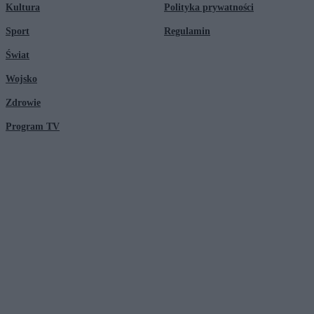
Kultura
Polityka prywatności
Sport
Regulamin
Świat
Wojsko
Zdrowie
Program TV
© 2026 Kanał Zero Spółka Akcyjna