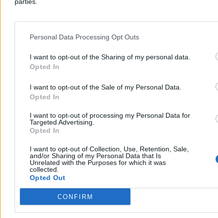
parties.
Kraj
Personal Data Processing Opt Outs
I want to opt-out of the Sharing of my personal data.
Opted In
I want to opt-out of the Sale of my Personal Data.
Opted In
I want to opt-out of processing my Personal Data for
Targeted Advertising.
Opted In
I want to opt-out of Collection, Use, Retention, Sale,
and/or Sharing of my Personal Data that Is
Unrelated with the Purposes for which it was
collected.
Opted Out
Ministerstwo Zdrowia: Mamy coraz więcej
zespołów ratownictwa medycznego. Podano dane
CONFIRM
W 2026 r. przybyło 49 zespołów ratownictwa medycznego –