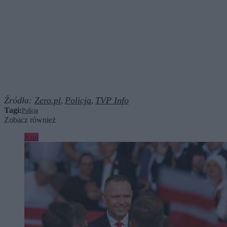
Źródła:
Zero.pl
Policja
TVP Info
,
,
Tagi:
Policja
Zobacz również
Kraj