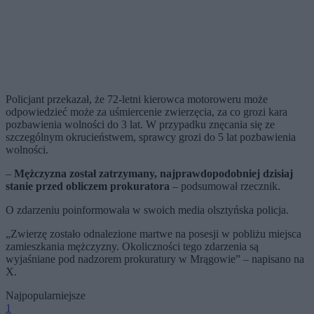
Policjant przekazał, że 72-letni kierowca motoroweru może
odpowiedzieć może za uśmiercenie zwierzęcia, za co grozi kara
pozbawienia wolności do 3 lat. W przypadku znęcania się ze
szczególnym okrucieństwem, sprawcy grozi do 5 lat pozbawienia
wolności.
–
Mężczyzna został zatrzymany, najprawdopodobniej dzisiaj
stanie przed obliczem prokuratora
– podsumował rzecznik.
O zdarzeniu poinformowała w swoich media olsztyńska policja.
„Zwierzę zostało odnalezione martwe na posesji w pobliżu miejsca
zamieszkania mężczyzny. Okoliczności tego zdarzenia są
wyjaśniane pod nadzorem prokuratury w Mrągowie” – napisano na
X.
Najpopularniejsze
1