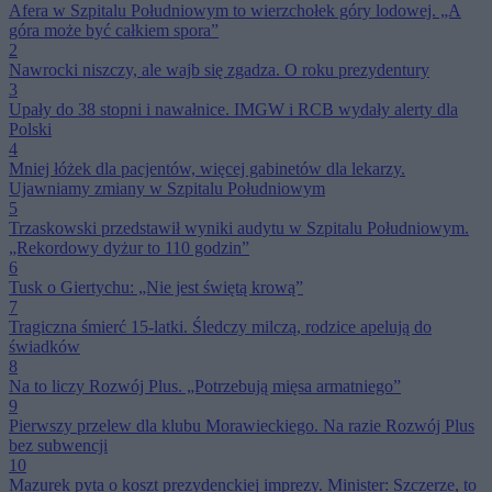
Afera w Szpitalu Południowym to wierzchołek góry lodowej. „A
góra może być całkiem spora”
2
Nawrocki niszczy, ale wajb się zgadza. O roku prezydentury
3
Upały do 38 stopni i nawałnice. IMGW i RCB wydały alerty dla
Polski
4
Mniej łóżek dla pacjentów, więcej gabinetów dla lekarzy.
Ujawniamy zmiany w Szpitalu Południowym
5
Trzaskowski przedstawił wyniki audytu w Szpitalu Południowym.
„Rekordowy dyżur to 110 godzin”
6
Tusk o Giertychu: „Nie jest świętą krową”
7
Tragiczna śmierć 15-latki. Śledczy milczą, rodzice apelują do
świadków
8
Na to liczy Rozwój Plus. „Potrzebują mięsa armatniego”
9
Pierwszy przelew dla klubu Morawieckiego. Na razie Rozwój Plus
bez subwencji
10
Mazurek pyta o koszt prezydenckiej imprezy. Minister: Szczerze, to