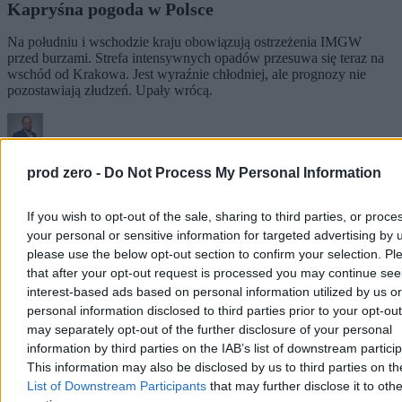
Kapryśna pogoda w Polsce
Na południu i wschodzie kraju obowiązują ostrzeżenia IMGW
przed burzami. Strefa intensywnych opadów przesuwa się teraz na
wschód od Krakowa. Jest wyraźnie chłodniej, ale prognozy nie
pozostawiają złudzeń. Upały wrócą.
Krzysztof Jabłonowski
prod zero -
Do Not Process My Personal Information
Dzisiaj 13:40
4 min
Reklama
If you wish to opt-out of the sale, sharing to third parties, or proce
Reklama
your personal or sensitive information for targeted advertising by 
please use the below opt-out section to confirm your selection. Pl
that after your opt-out request is processed you may continue see
interest-based ads based on personal information utilized by us or
personal information disclosed to third parties prior to your opt-ou
may separately opt-out of the further disclosure of your personal
information by third parties on the IAB’s list of downstream partici
This information may also be disclosed by us to third parties on t
List of Downstream Participants
that may further disclose it to othe