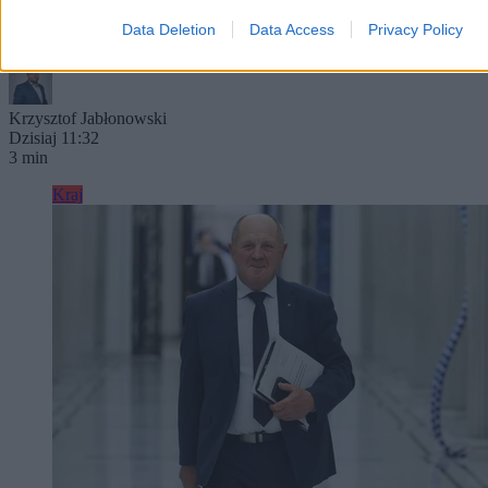
poinformowało Ministerstwo Zdrowia. Resort podsumowuje
Data Deletion
Data Access
Privacy Policy
wydatki poniesione w tym obszarze ochrony zdrowia.
Krzysztof Jabłonowski
Dzisiaj 11:32
3 min
Kraj