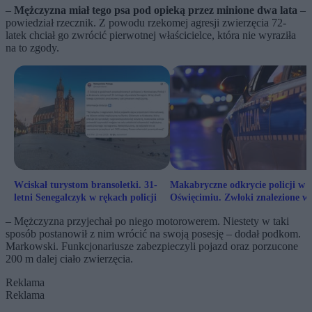
–
Mężczyzna miał tego psa pod opieką przez minione dwa lata
–
powiedział rzecznik. Z powodu rzekomej agresji zwierzęcia 72-
latek chciał go zwrócić pierwotnej właścicielce, która nie wyraziła
na to zgody.
Wciskał turystom bransoletki. 31-
Makabryczne odkrycie policji w
letni Senegalczyk w rękach policji
Oświęcimiu. Zwłoki znalezione w
mieszkaniu
– Mężczyzna przyjechał po niego motorowerem. Niestety w taki
sposób postanowił z nim wrócić na swoją posesję – dodał podkom.
Markowski. Funkcjonariusze zabezpieczyli pojazd oraz porzucone
200 m dalej ciało zwierzęcia.
Reklama
Reklama