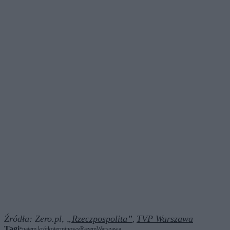
Źródła:
Zero.pl,
„Rzeczpospolita”
TVP Warszawa
,
Tagi:
najem krótkoterminowy
Razem
Warszawa