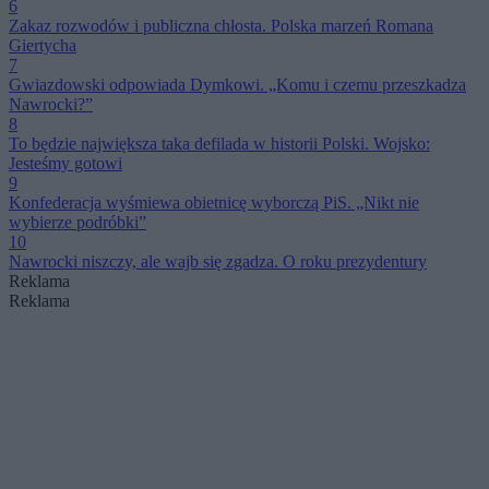
6
Zakaz rozwodów i publiczna chłosta. Polska marzeń Romana
Giertycha
7
Gwiazdowski odpowiada Dymkowi. „Komu i czemu przeszkadza
Nawrocki?”
8
To będzie największa taka defilada w historii Polski. Wojsko:
Jesteśmy gotowi
9
Konfederacja wyśmiewa obietnicę wyborczą PiS. „Nikt nie
wybierze podróbki”
10
Nawrocki niszczy, ale wajb się zgadza. O roku prezydentury
Reklama
Reklama