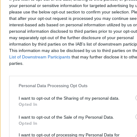
your personal or sensitive information for targeted advertising by 
please use the below opt-out section to confirm your selection. Pl
Senator PiS zmienia barwy. „To nie jest
that after your opt-out request is processed you may continue see
rozstanie”
interest-based ads based on personal information utilized by us or
personal information disclosed to third parties prior to your opt-ou
Senator Ryszard Majer, związany dotychczas z Prawem i
may separately opt-out of the further disclosure of your personal
Sprawiedliwością, dołączył do stowarzyszenia „Rozwój Plus”
związanego z Mateuszem Morawieckim. Polityk zapewnia, że nie
information by third parties on the IAB’s list of downstream partici
oznacza to rozstania z dotychczasowym środowiskiem, lecz
This information may also be disclosed by us to third parties on t
poszerzenie jego działalności.
List of Downstream Participants
that may further disclose it to othe
parties.
Piotr Białczyk
Dzisiaj 12:26
Personal Data Processing Opt Outs
3 min
I want to opt-out of the Sharing of my personal data.
Kraj
Opted In
I want to opt-out of the Sale of my Personal Data.
Opted In
I want to opt-out of processing my Personal Data for