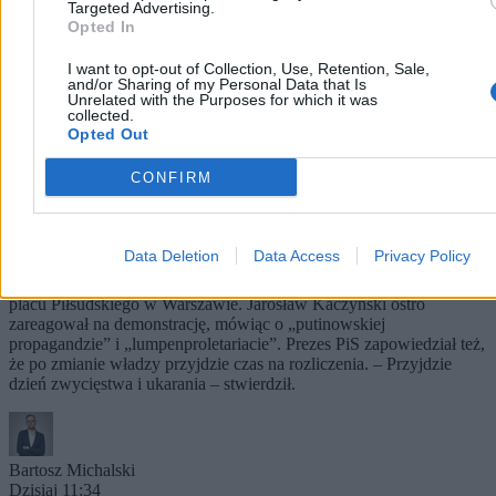
Targeted Advertising.
Opted In
I want to opt-out of Collection, Use, Retention, Sale,
and/or Sharing of my Personal Data that Is
Unrelated with the Purposes for which it was
collected.
Opted Out
CONFIRM
Kaczyński o protestujących na miesięcznicy.
„Przyjdzie dzień zwycięstwa i ukarania”
Data Deletion
Data Access
Privacy Policy
Okrzyki protestujących towarzyszyły miesięcznicy smoleńskiej na
placu Piłsudskiego w Warszawie. Jarosław Kaczyński ostro
zareagował na demonstrację, mówiąc o „putinowskiej
propagandzie” i „lumpenproletariacie”. Prezes PiS zapowiedział też,
że po zmianie władzy przyjdzie czas na rozliczenia. – Przyjdzie
dzień zwycięstwa i ukarania – stwierdził.
Bartosz Michalski
Dzisiaj 11:34