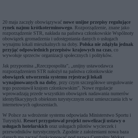
20 maja zaczęły obowiązywać
nowe unijne przepisy regulujące
rynek najmu krótkoterminowego
. Rozporządzenie, znane jako
rozporządzenie STR, nakłada na państwa członkowskie Wspólnoty
obowiązek gromadzenia i udostępniania danych o usługach
wynajmu lokali mieszkalnych na doby.
Polska nie zdążyła jednak
przyjąć odpowiednich przepisów krajowych na czas
, co
wywołuje sprzeciw organizacji społecznych i polityków.
Jak przypomina „Rzeczpospolita”, „unijny ustawodawca
rozporządzeniem STR nałożył na państwa członkowskie
obowiązek utworzenia systemu rejestracji lokali
wynajmowanych na doby
, przy czym szczegółowe uregulowanie
tego pozostawił krajom członkowskim”. Nowe regulacje
wprowadzają przede wszystkim obowiązek nadawania numerów
identyfikacyjnych obiektom turystycznym oraz umieszczania ich w
internetowych ogłoszeniach.
W Polsce za wdrożenie systemu odpowiada Ministerstwo Sportu i
Turystyki.
Resort przygotował projekt nowelizacji ustawy o
usługach hotelarskich
oraz usługach pilotów wycieczek i
przewodników turystycznych. Zgodnie z założeniami nowa baza
danych ma zacząć funkcjonować pod nazwą Centralny Wykaz