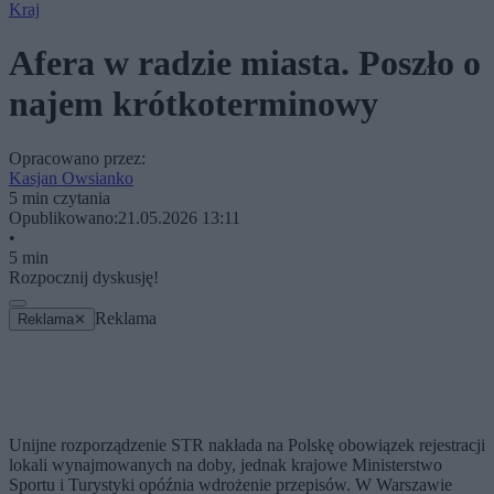
Kraj
Afera w radzie miasta. Poszło o
najem krótkoterminowy
Opracowano przez:
Kasjan Owsianko
5 min czytania
Opublikowano:
21.05.2026 13:11
•
5 min
Rozpocznij dyskusję!
Reklama
Reklama
✕
Unijne rozporządzenie STR nakłada na Polskę obowiązek rejestracji
lokali wynajmowanych na doby, jednak krajowe Ministerstwo
Sportu i Turystyki opóźnia wdrożenie przepisów. W Warszawie