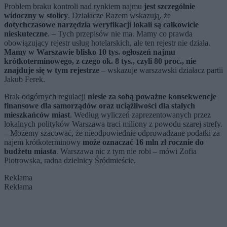
Problem braku kontroli nad rynkiem najmu
jest szczególnie
widoczny w stolicy
. Działacze Razem wskazują, że
dotychczasowe narzędzia weryfikacji lokali są całkowicie
nieskuteczne
. – Tych przepisów nie ma. Mamy co prawda
obowiązujący rejestr usług hotelarskich, ale ten rejestr nie działa.
Mamy w Warszawie blisko 10 tys. ogłoszeń najmu
krótkoterminowego, z czego ok. 8 tys., czyli 80 proc., nie
znajduje się w tym rejestrze
– wskazuje warszawski działacz partii
Jakub Ferek.
Brak odgórnych regulacji
niesie za sobą poważne konsekwencje
finansowe dla samorządów oraz uciążliwości dla stałych
mieszkańców miast
. Według wyliczeń zaprezentowanych przez
lokalnych polityków Warszawa traci miliony z powodu szarej strefy.
– Możemy szacować, że nieodpowiednie odprowadzane podatki za
najem krótkoterminowy
może oznaczać 16 mln zł rocznie do
budżetu miasta
. Warszawa nic z tym nie robi – mówi Zofia
Piotrowska, radna dzielnicy Śródmieście.
Reklama
Reklama