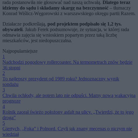
rada postanowiła nie głosować nad naszą uchwałą.
Dlatego teraz
idziemy do sądu i składamy skargę na bezczynność
– tłumaczy
Konrad Wiślicz-Węgorowski z warszawskiego okręgu partii Razem.
Działacze podkreślają,
pod projektem podpisało się 1,2 tys.
obywateli
. Jakub Ferek podsumowuje, że sytuacja, w której rada
odmawia zajęcia się wnioskiem popartym przez taką liczbę
mieszkańców, jest niedopuszczalna.
Najpopularniejsze
1
Nadchodzi pogodowy rollercoaster. Na termometrach znów będzie
36 stopni
2
To najlepszy prezydent od 1989 roku? Jednoznaczny wynik
sondażu
3
Chwila ochłody, ale potem lato nie odpuści. Mamy nową wakacyjną
prognozę
4
Rolnik zaorał świeżo położony asfalt na ulicy. „Twierdzi, że to jego
droga”
5
Giertych, „Foka” i Polnord. Czyli jak znany mecenas o niczym nie
wiedział