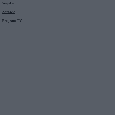
Wojsko
Zdrowie
Program TV
© 2026 Kanał Zero Spółka Akcyjna