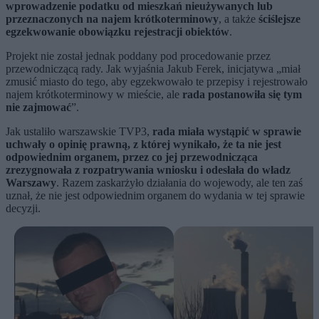
wprowadzenie podatku od mieszkań nieużywanych lub
przeznaczonych na najem krótkoterminowy
, a także
ściślejsze
egzekwowanie obowiązku rejestracji obiektów
.
Projekt nie został jednak poddany pod procedowanie przez
przewodniczącą rady. Jak wyjaśnia Jakub Ferek, inicjatywa „miał
zmusić miasto do tego, aby egzekwowało te przepisy i rejestrowało
najem krótkoterminowy w mieście, ale
rada postanowiła się tym
nie zajmować
”.
Jak ustaliło warszawskie TVP3,
rada miała wystąpić w sprawie
uchwały o opinię prawną, z której wynikało, że ta nie jest
odpowiednim organem, przez co jej przewodnicząca
zrezygnowała z rozpatrywania wniosku i odesłała do władz
Warszawy
. Razem zaskarżyło działania do wojewody, ale ten zaś
uznał, że nie jest odpowiednim organem do wydania w tej sprawie
decyzji.