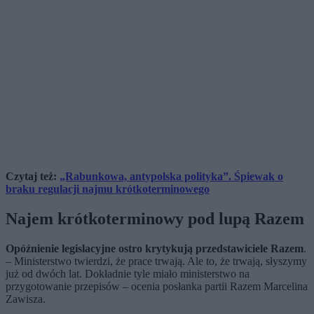
Czytaj też:
„Rabunkowa, antypolska polityka”. Śpiewak o
braku regulacji najmu krótkoterminowego
Najem krótkoterminowy pod lupą Razem
Opóźnienie legislacyjne ostro krytykują przedstawiciele Razem
.
– Ministerstwo twierdzi, że prace trwają. Ale to, że trwają, słyszymy
już od dwóch lat. Dokładnie tyle miało ministerstwo na
przygotowanie przepisów – ocenia posłanka partii Razem Marcelina
Zawisza.