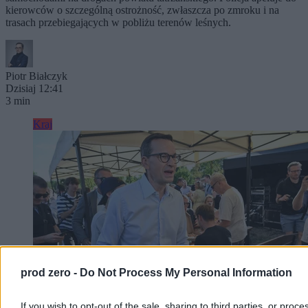
kierowców o szczególną ostrożność, zwłaszcza po zmroku i na
trasach przebiegających w pobliżu terenów leśnych.
Piotr Białczyk
Dzisiaj 12:41
3 min
Kraj
prod zero -
Do Not Process My Personal Information
If you wish to opt-out of the sale, sharing to third parties, or proce