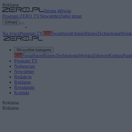
Reklama
Strona główna
Program ZERO TV
Newsletter
Zgłoś temat
Zaloguj
Na żywo
Program TV
Kraj
Świat
Sport
Opinie
Biznes
Technologia
Wojsk
Wszystkie kategorie
Kraj
Świat
Sport
Biznes
Technologia
Wojsko
Zdrowie
Kultura
Nau
Program TV
Najnowsze
Newsletter
Redakcja
Reklama
Regulamin
Kontakt
Reklama
Reklama