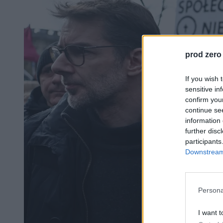
prod zero
If you wish 
sensitive in
confirm you
continue se
information 
further disc
participants
Downstream 
Persona
I want t