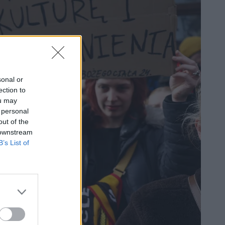
sonal or
ection to
ou may
 personal
out of the
 downstream
B’s List of