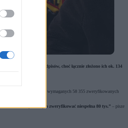
5 zweryfikowanych podpisów, choć łącznie złożono ich ok. 134
ania.
wie
, osiągnięty został próg wymaganych 58 355 zweryfikowanych
t konieczne.
„Wystarczyło zweryfikować niespełna 80 tys.”
– pisze