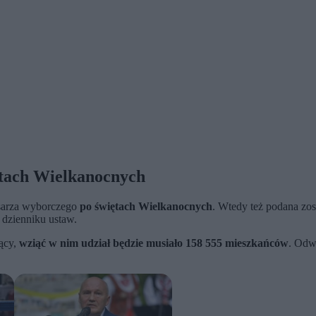
ętach Wielkanocnych
sarza wyborczego
po świętach Wielkanocnych
. Wtedy też podana zos
 dzienniku ustaw.
ący,
wziąć
w nim
udział będzie musiało 158 555 mieszkańców
. Odwo