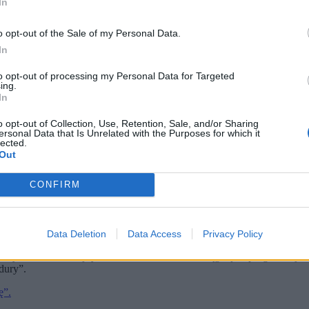
In
o opt-out of the Sale of my Personal Data.
In
to opt-out of processing my Personal Data for Targeted
ing.
In
o opt-out of Collection, Use, Retention, Sale, and/or Sharing
ersonal Data that Is Unrelated with the Purposes for which it
na krakowskim Kazmierzu (fot. Art Service / PAP)
lected.
Out
– przekazali organizatorzy kampanii. Osiągnięto wymagane 58 35
a progu sprawdzono niespełna 80 tys.
CONFIRM
więtach Wielkanocnych. Wtedy też ma zostać wskazana data głosow
 o referendum ws. prezydentury Aleksandra Miszalskiego w Krako
Data Deletion
Data Access
Privacy Policy
 weryfikowanie kolejnych z nich w momencie osiągnięcia progu, nie jes
dury”.
ę”.