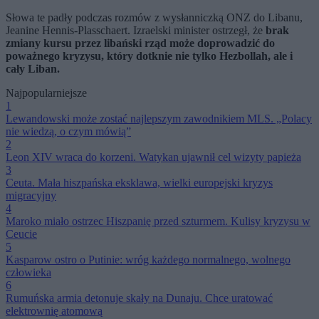
Słowa te padły podczas rozmów z wysłanniczką ONZ do Libanu,
Jeanine Hennis-Plasschaert. Izraelski minister ostrzegł, że
brak
zmiany kursu przez libański rząd może doprowadzić do
poważnego kryzysu, który dotknie nie tylko Hezbollah, ale i
cały Liban.
Najpopularniejsze
1
Lewandowski może zostać najlepszym zawodnikiem MLS. „Polacy
nie wiedzą, o czym mówią”
2
Leon XIV wraca do korzeni. Watykan ujawnił cel wizyty papieża
3
Ceuta. Mała hiszpańska eksklawa, wielki europejski kryzys
migracyjny
4
Maroko miało ostrzec Hiszpanię przed szturmem. Kulisy kryzysu w
Ceucie
5
Kasparow ostro o Putinie: wróg każdego normalnego, wolnego
człowieka
6
Rumuńska armia detonuje skały na Dunaju. Chce uratować
elektrownię atomową