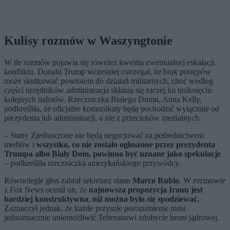
Kulisy rozmów w Waszyngtonie
W tle rozmów pojawia się również kwestia ewentualnej eskalacji
konfliktu. Donald Trump wcześniej ostrzegał, że brak postępów
może skutkować powrotem do działań militarnych, choć według
części urzędników administracja skłania się raczej ku uniknięciu
kolejnych nalotów. Rzeczniczka Białego Domu, Anna Kelly,
podkreśliła, że oficjalne komunikaty będą pochodzić wyłącznie od
prezydenta lub administracji, a nie z przecieków medialnych.
– Stany Zjednoczone nie będą negocjować za pośrednictwem
mediów i
wszystko, co nie zostało ogłoszone przez prezydenta
Trumpa albo Biały Dom, powinno być uznane jako spekulacje
– podkreśliła rzeczniczka amerykańskiego przywódcy.
Równolegle głos zabrał sekretarz stanu
Marco Rubio
. W rozmowie
z Fox News ocenił on, że
najnowsza propozycja Iranu jest
bardziej konstruktywna
,
niż można było się spodziewać.
Zaznaczył jednak, że każde przyszłe porozumienie musi
jednoznacznie uniemożliwić Teheranowi zdobycie broni jądrowej.