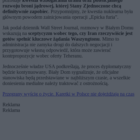
pozostaje
kwestia wzbogacania uranu oraz potencjalnego
rozwoju broni jądrowej, której Stany Zjednoczone chcą
definitywnie zapobiec
. Przypomnijmy, że kwestia nuklearna była
głównym powodem zainicjowania operacji „Epicka furia”.
Jak podał dziennik Wall Street Journal, rozmowy w Białym Domu
wskazują na
sceptycyzm wobec tego, czy Iran rzeczywiście jest
gotów spełnić kluczowe żądania Waszyngtonu
. Mimo to
administracja nie zamyka drogi do dalszych negocjacji i
przygotowuje własną odpowiedź, która może zawierać
kontrpropozycje wobec oferty Teheranu.
Jednocześnie władze USA podkreślają, że proces dyplomatyczny
będzie kontynuowany. Biały Dom sygnalizuje, że oficjalne
stanowiska będą przedstawiane w najbliższym czasie, a wszelkie
doniesienia medialne należy traktować z ostrożnością.
Przegrany wyścig o życie. Karetki w Polsce nie dojeżdżają na czas
Reklama
Reklama