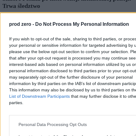
Trwa śledztwo
Niemiecka prokuratura prowadzi śledztwo w sprawie śmierci 37-
letniego Polaka, do której doszło po dramatycznej interwencji policji
prod zero -
Do Not Process My Personal Information
w Duisburgu. Mężczyzna zmarł w szpitalu wskutek niedotlenienia.
Śledczy sprawdzają, czy do tragedii przyczyniło się
unieruchomienie go na brzuchu.
If you wish to opt-out of the sale, sharing to third parties, or proce
your personal or sensitive information for targeted advertising by 
please use the below opt-out section to confirm your selection. Pl
that after your opt-out request is processed you may continue see
Agnieszka Waś-Turecka
interest-based ads based on personal information utilized by us or
Dzisiaj 12:40
personal information disclosed to third parties prior to your opt-ou
3 min
may separately opt-out of the further disclosure of your personal
information by third parties on the IAB’s list of downstream partici
Świat
This information may also be disclosed by us to third parties on t
List of Downstream Participants
that may further disclose it to othe
parties.
Personal Data Processing Opt Outs