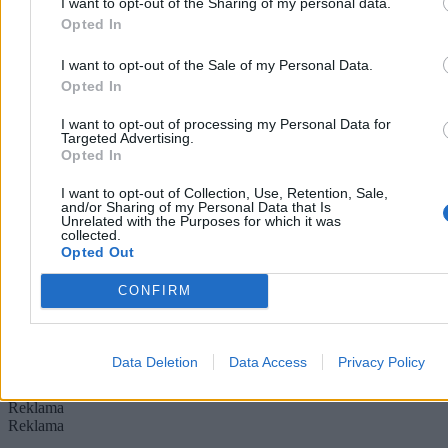
I want to opt-out of the Sharing of my personal data.
Opted In
I want to opt-out of the Sale of my Personal Data.
Opted In
I want to opt-out of processing my Personal Data for
Targeted Advertising.
Kapibary przyszły z wizytą. Zaskakujące
Opted In
nagranie trafiło do sieci
I want to opt-out of Collection, Use, Retention, Sale,
Zaskakująca sytuacja w brazylijskim stanie Mato Grosso. Tuż przed
and/or Sharing of my Personal Data that Is
Unrelated with the Purposes for which it was
rozpoczęciem obrad przez drzwi frontowe lokalnego parlamentu ze
collected.
spokojem wkroczyły dwie kapibary. Największe gryzonie świata
Opted Out
bez pośpiechu zwiedziły recepcję, nie przejmując się obecnością
ludzi.
CONFIRM
Agnieszka Waś-Turecka
Data Deletion
Data Access
Privacy Policy
Dzisiaj 11:42
2 min
Reklama
Reklama