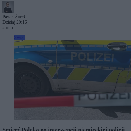
Paweł Żurek
Dzisiaj 20:16
2 min
Świat
Śmierć Polaka po interwencji niemieckiej policji.