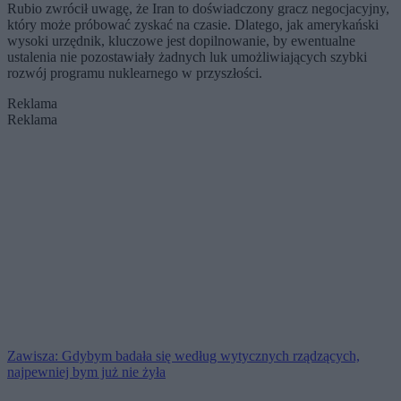
Rubio zwrócił uwagę, że Iran to doświadczony gracz negocjacyjny,
który może próbować zyskać na czasie. Dlatego, jak amerykański
wysoki urzędnik, kluczowe jest dopilnowanie, by ewentualne
ustalenia nie pozostawiały żadnych luk umożliwiających szybki
rozwój programu nuklearnego w przyszłości.
Reklama
Reklama
Zawisza: Gdybym badała się według wytycznych rządzących,
najpewniej bym już nie żyła