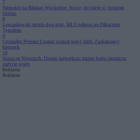
7
Niepokój na Bliskim Wschodzie. Nocny incydent w cieśninie
Ormuz
8
Lewandowski strzela dwa gole, MLS ogłasza go Piłkarzem
Tygodnia
9
Gwiazdor Premier League znalazł nowy klub. Zaskakujący
kierunek
10
Susza na Węgrzech. Drugie największe miasto kraju ogranicza
zużycie wody
Reklama
Reklama