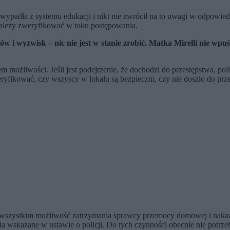
le wypadła z systemu edukacji i nikt nie zwrócił na to uwagi w odpowi
i należy zweryfikować w toku postępowania.
w i wyzwisk – nic nie jest w stanie zrobić. Matka Mirelli nie wpu
 możliwości. Jeśli jest podejrzenie, że dochodzi do przestępstwa, pol
yfikować, czy wszyscy w lokalu są bezpieczni, czy nie doszło do prz
ede wszystkim możliwość zatrzymania sprawcy przemocy domowej i na
ia wskazane w ustawie o policji. Do tych czynności obecnie nie potrze