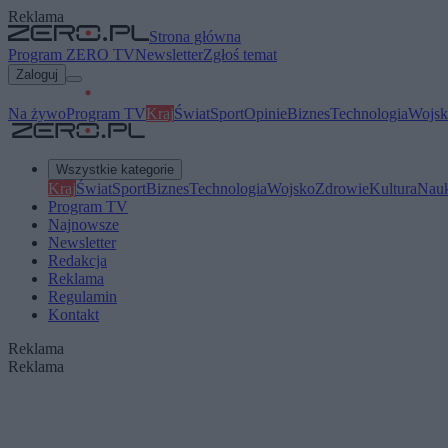
Reklama
Strona główna
Program ZERO TV
Newsletter
Zgłoś temat
Zaloguj
Na żywo
Program TV
Kraj
Świat
Sport
Opinie
Biznes
Technologia
Wojsk
Wszystkie kategorie
Kraj
Świat
Sport
Biznes
Technologia
Wojsko
Zdrowie
Kultura
Nau
Program TV
Najnowsze
Newsletter
Redakcja
Reklama
Regulamin
Kontakt
Reklama
Reklama