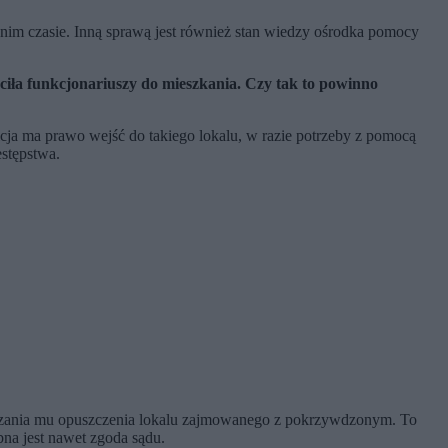
ednim czasie. Inną sprawą jest również stan wiedzy ośrodka pomocy
ściła funkcjonariuszy do mieszkania. Czy tak to powinno
icja ma prawo wejść do takiego lokalu, w razie potrzeby z pomocą
estępstwa.
kazania mu opuszczenia lokalu zajmowanego z pokrzywdzonym. To
bna jest nawet zgoda sądu.