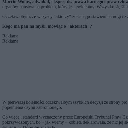
Marcin Wolny, adwokat, ekspert ds. prawa karnego i praw czło
organów państwa na problem, który jest ewidentny. Wszystko się ślim
Oczekiwałbym, że wszyscy "aktorzy" zostaną postawieni na nogi i zwer
Kogo ma pan na myśli, mówiąc o "aktorach"?
Reklama
Reklama
W pierwszej kolejności oczekiwałbym szybkich decyzji ze strony pr
popełnienia czynu zabronionego.
Co więcej, standard wyznaczony przez Europejski Trybunał Praw Czło
pokrzywdzonych, bo – jak wiemy – kobieta deklarowała, że nic jej si
sytuacji, w której się znalazła.