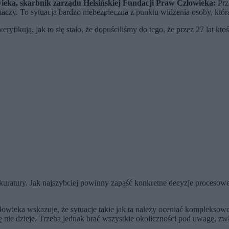
wieka, skarbnik zarządu Helsińskiej Fundacji Praw Człowieka:
Prz
aczy. To sytuacja bardzo niebezpieczna z punktu widzenia osoby, któr
yfikują, jak to się stało, że dopuściliśmy do tego, że przez 27 lat kt
okuratury. Jak najszybciej powinny zapaść konkretne decyzje proceso
wieka wskazuje, że sytuacje takie jak ta należy oceniać kompleksowo 
ę nie dzieje. Trzeba jednak brać wszystkie okoliczności pod uwagę, zw