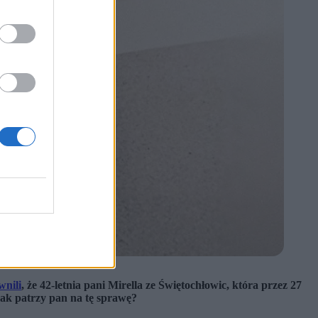
wnili
, że 42-letnia pani Mirella ze Świętochłowic, która przez 27
Jak patrzy pan na tę sprawę?