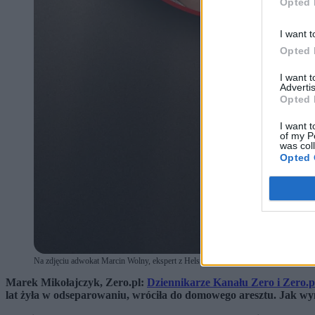
Opted 
I want t
Opted 
I want 
Advertis
Opted 
I want t
of my P
was col
Opted 
Na zdjęciu adwokat Marcin Wolny, ekspert z Helsińskiej Fundacji Praw Człowieka (
Marek Mikołajczyk, Zero.pl:
Dziennikarze Kanału Zero i Zero.p
lat żyła w odseparowaniu, wróciła do domowego aresztu. Jak wy