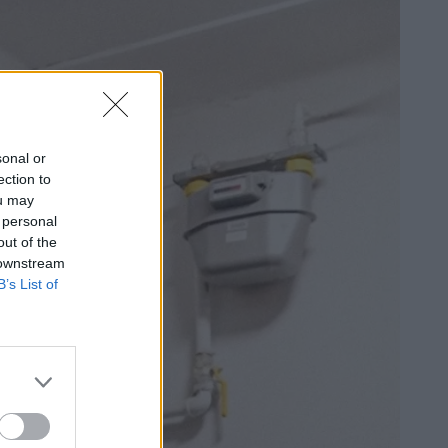
sonal or
ection to
ou may
 personal
out of the
 downstream
B’s List of