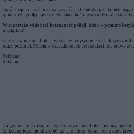
Oprócz tego, należy przeanalizować, jak to się stało, że kobieta nag
społecznej i podjęte przez nich działania. Te wszystkie okolicznośc
W reportażu widać też bezradność policji, która – pomimo krzykó
wyglądać?
Zdecydowanie nie. Policja w tej chwili dysponuje dość dużym zasobem
straży pożarnej. Policja w uzasadnionych przypadkach ma prawo zwer
Reklama
Reklama
Na tym nie kończą się policyjne uprawnienia. Policjanci mają prz
funkcjonariusze mogli zrobić już na miejscu, biorąc pod uwagę kryter