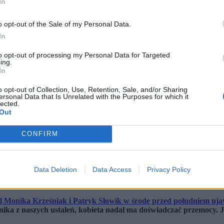
In
o opt-out of the Sale of my Personal Data.
In
to opt-out of processing my Personal Data for Targeted
ing.
In
o opt-out of Collection, Use, Retention, Sale, and/or Sharing
ersonal Data that Is Unrelated with the Purposes for which it
lected.
Out
CONFIRM
Data Deletion
Data Access
Privacy Policy
fot. Aliaksandr Valodzin / East News)
l Monika Krześniak i Patryk Słowik w środę przed południem uja
nika z naszych ustaleń, kobieta nadal ma doświadczać przemocy. 