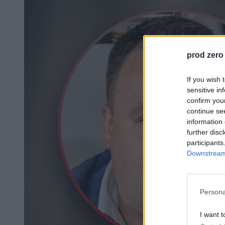
prod zero
If you wish 
sensitive in
confirm you
continue se
information 
further disc
participants
Downstream 
Persona
I want t