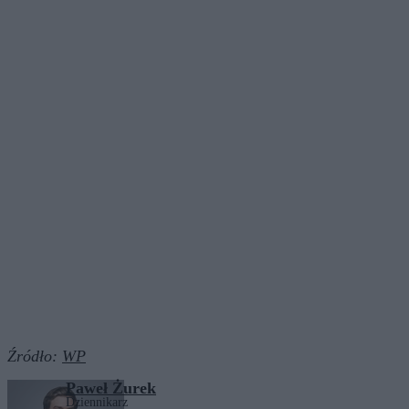
Źródło:
WP
Paweł Żurek
Dziennikarz