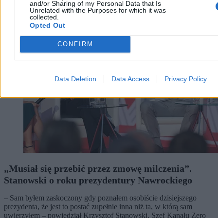
and/or Sharing of my Personal Data that Is
Unrelated with the Purposes for which it was
Kraj
collected.
Opted Out
CONFIRM
Data Deletion
Data Access
Privacy Policy
„Musiał się przebić przez zmowę milczenia”.
Stanowski o roku prezydentury Nawrockiego
– Sam byłem zaskoczony gdy poznałem osobiście dzisiejszego
prezydenta, że jest to postać zupełnie inna niż ta, w którą sam
uwierzyłem – powiedział Krzysztof Stanowski. Szef Kanału Zero