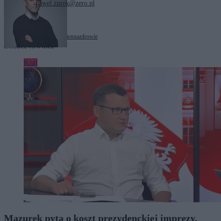
pawel.zurek@zero.pl
Tagi:
lekarze
Służba Więzienna
zdrowie
Zobacz również
Kraj
Mazurek pyta o koszt prezydenckiej imprezy.