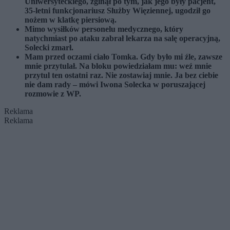
Uniwersyteckiego, zginął po tym, jak jego były pacjent,
35-letni funkcjonariusz Służby Więziennej, ugodził go
nożem w klatkę piersiową.
Mimo wysiłków personelu medycznego, który
natychmiast po ataku zabrał lekarza na salę operacyjną,
Solecki zmarł.
Mam przed oczami ciało Tomka. Gdy było mi źle, zawsze
mnie przytulał. Na bloku powiedziałam mu: weź mnie
przytul ten ostatni raz. Nie zostawiaj mnie. Ja bez ciebie
nie dam rady – mówi Iwona Solecka w poruszającej
rozmowie z WP.
Reklama
Reklama