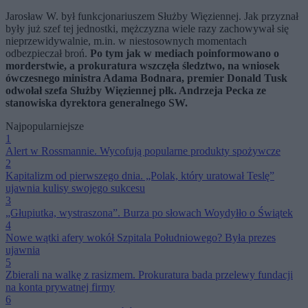
pacjentów ominęło kolejkę
symulatorach
Jarosław W. był funkcjonariuszem Służby Więziennej. Jak przyznał
były już szef tej jednostki, mężczyzna wiele razy zachowywał się
nieprzewidywalnie, m.in. w niestosownych momentach
odbezpieczał broń.
Po tym jak w mediach poinformowano o
morderstwie, a prokuratura wszczęła śledztwo, na wniosek
ówczesnego ministra Adama Bodnara, premier Donald Tusk
odwołał szefa Służby Więziennej płk. Andrzeja Pecka ze
stanowiska dyrektora generalnego SW.
Najpopularniejsze
1
Alert w Rossmannie. Wycofują popularne produkty spożywcze
2
Kapitalizm od pierwszego dnia. „Polak, który uratował Teslę”
ujawnia kulisy swojego sukcesu
3
„Głupiutka, wystraszona”. Burza po słowach Woydyłło o Świątek
4
Nowe wątki afery wokół Szpitala Południowego? Była prezes
ujawnia
5
Zbierali na walkę z rasizmem. Prokuratura bada przelewy fundacji
na konta prywatnej firmy
6