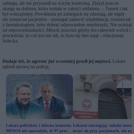
zabiegu, ale nie przyszedł na wizytę kontrolną. Złożył jeszcze
skargę na doktora, która została w całości oddalona. – Tomek i tak
był wstrząśnięty. Powikłania po zabiegach się zdarzają, ale nigdy
nie zostawiał pacjentów - pomagał załatwić rehabilitację, rozmawiał
z farmakologiem, żeby dobrać odpowiednie antybiotyki. Nie uciekał
od odpowiedzialności. Mówił: przecież gdyby ten człowiek wrócił i
powiedział, że coś jest nie tak, to bym się nim zajął – relacjonuje
Solecka.
Dodaje też, że agresor już wcześniej groził jej mężowi.
Lekarz
zgłosił sprawę na policję.
Lekarz polityków i dziwna kontrola.
Lekarze ostrzegają: młodzi musz
MSWiA nie zauważyło, że 97 proc.
uczyć się przy pacjentach, nie na