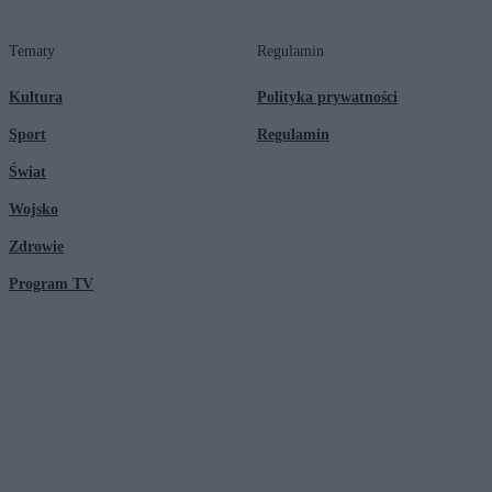
Tematy
Regulamin
Kultura
Polityka prywatności
Sport
Regulamin
Świat
Wojsko
Zdrowie
Program TV
© 2026 Kanał Zero Spółka Akcyjna