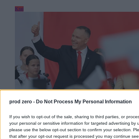
Kraj
prod zero -
Do Not Process My Personal Information
Nawrocki podsumowuje pierwszy rok kadencji.
„Chcę, byście mnie oceniali”
If you wish to opt-out of the sale, sharing to third parties, or proce
your personal or sensitive information for targeted advertising by 
– Bardzo się cieszę, że w rok od zaprzysiężenia jesteście ze swoim
please use the below opt-out section to confirm your selection. Pl
prezydentem w naszym wspólnym domu. Wy zdecydowaliście o
that after your opt-out request is processed you may continue see
tym, że mam być waszym głosem w Pałacu Prezydenckim –