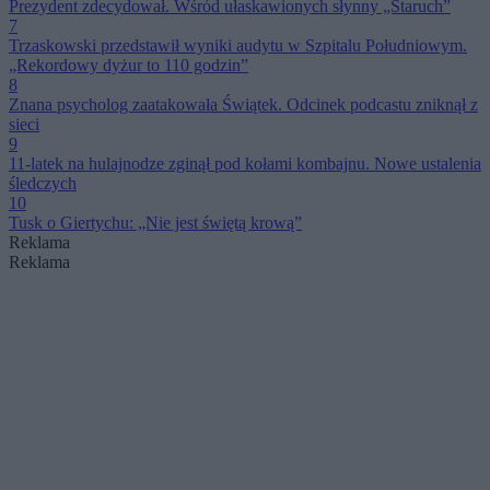
Prezydent zdecydował. Wśród ułaskawionych słynny „Staruch”
7
Trzaskowski przedstawił wyniki audytu w Szpitalu Południowym.
„Rekordowy dyżur to 110 godzin”
8
Znana psycholog zaatakowała Świątek. Odcinek podcastu zniknął z
sieci
9
11-latek na hulajnodze zginął pod kołami kombajnu. Nowe ustalenia
śledczych
10
Tusk o Giertychu: „Nie jest świętą krową”
Reklama
Reklama