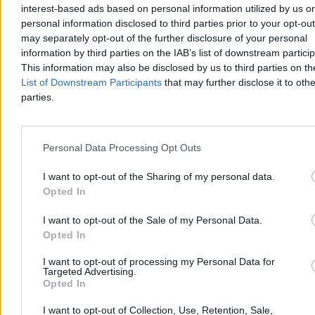
powiedział Karol Nawrocki podczas obchodów rocznicy jego
interest-based ads based on personal information utilized by us or
zaprzysiężenia na stanowisko prezydenta RP. W trackie wystąpienia
personal information disclosed to third parties prior to your opt-ou
zapowiedział, że w ciągu kilku miesięcy będzie przedstawiona
may separately opt-out of the further disclosure of your personal
prezydencka strategia rozwoju.
information by third parties on the IAB’s list of downstream partici
This information may also be disclosed by us to third parties on t
List of Downstream Participants
that may further disclose it to othe
parties.
Paweł Żurek
Wczoraj 18:56
6 min
Reklama
Personal Data Processing Opt Outs
Reklama
I want to opt-out of the Sharing of my personal data.
Opted In
I want to opt-out of the Sale of my Personal Data.
Opted In
I want to opt-out of processing my Personal Data for
Targeted Advertising.
Opted In
I want to opt-out of Collection, Use, Retention, Sale,