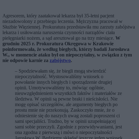
Agresorem, który zaatakował lekarza był 35-letni pacjent
niezadowolony z przebiegu leczenia. Mężczyzna pracował w
Służbie Więziennej. Prokuratura przedstawiła mu zarzuty zabójstwa
lekarza i usiłowania naruszenia czynności narządów ciała
pielęgniarki nożem, a sąd aresztował go na trzy miesiące.
W
grudniu 2025 r. Prokuratura Okręgowa w Krakowie
poinformowała, że według biegłych, którzy badali Jarosława
W., w momencie ataku był on niepoczytalny, w związku z tym
nie odpowie karnie za
zabójstwo
.
– Spodziewałam się, że biegli mogą stwierdzić
niepoczytalność. Wystosowaliśmy wniosek o
powołanie innych biegłych i sporządzenie drugiej
opinii. Umotywowaliśmy to, mówiąc ogólnie,
nieuwzględnieniem wszystkich faktów i materiałów ze
śledztwa. W opinii są pewne braki i nieścisłości. Nie
mogę opisać szczegółów, ale argumenty biegłych po
prostu mnie nie przekonują. Zaskoczyło mnie, że o
odniesienie się do naszych uwag zostali poproszeni ci
sami specjaliści. Trudno, by w opinii uzupełniającej
sami sobie przeczyli. Zgodnie z przewidywaniami, jest
ona zgodna z pierwszą i mówi o niepoczytalności
Jarosława W. Będziemy składać jeszcze jeden wniosek