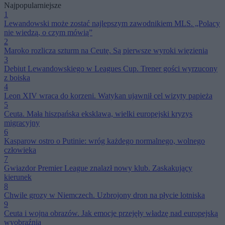
Najpopularniejsze
1
Lewandowski może zostać najlepszym zawodnikiem MLS. „Polacy
nie wiedzą, o czym mówią”
2
Maroko rozlicza szturm na Ceutę. Są pierwsze wyroki więzienia
3
Debiut Lewandowskiego w Leagues Cup. Trener gości wyrzucony
z boiska
4
Leon XIV wraca do korzeni. Watykan ujawnił cel wizyty papieża
5
Ceuta. Mała hiszpańska eksklawa, wielki europejski kryzys
migracyjny
6
Kasparow ostro o Putinie: wróg każdego normalnego, wolnego
człowieka
7
Gwiazdor Premier League znalazł nowy klub. Zaskakujący
kierunek
8
Chwile grozy w Niemczech. Uzbrojony dron na płycie lotniska
9
Ceuta i wojna obrazów. Jak emocje przejęły władzę nad europejską
wyobraźnią