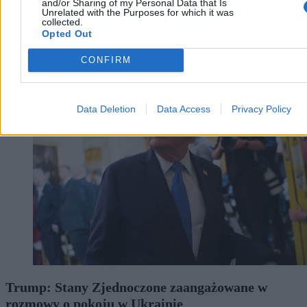
and/or Sharing of my Personal Data that Is
Unrelated with the Purposes for which it was
collected.
Opted Out
CONFIRM
Świat
Data Deletion
Data Access
Privacy Policy
Trump: Stany Zjednoczone zaangażowane w
rozmowy o pokoju w Ukrainie