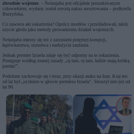
zbrodnie wojenne
. – Netanjahu jest oficjalnie poszukiwanym
człowiekiem, wydany został zresztą nakaz aresztowania – podkreśla
Burzyńska.
Co zawiera akt oskarżenia? Oprócz mordów i prześladowań, także
użycie głodu jako metody prowadzenia działań wojennych.
Netanjahu mierzy się też z zarzutami potężnej korupcji,
łapówkarstwa, oszustwa i nadużycia zaufania.
Jednak premier Izraela zdaje się być odporny na te oskarżenia.
Postępuje według znanej zasady „oj tam, oj tam, ludzie mają krótką
pamięć”.
Podobnie zachowuje się i teraz, przy okazji ataku na Iran. Kraj ten
od lat był „oczkiem w głowie premiera Izraela". Straszył nim już od
lat 90.