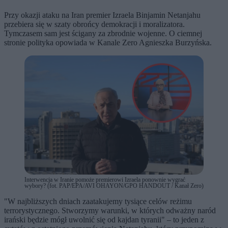
Przy okazji ataku na Iran premier Izraela Binjamin Netanjahu
przebiera się w szaty obrońcy demokracji i moralizatora.
Tymczasem sam jest ścigany za zbrodnie wojenne. O ciemnej
stronie polityka opowiada w Kanale Zero Agnieszka Burzyńska.
Interwencja w Iranie pomoże premierowi Izraela ponownie wygrać
wybory? (fot. PAP/EPA/AVI OHAYON/GPO HANDOUT / Kanał Zero)
"W najbliższych dniach zaatakujemy tysiące celów reżimu
terrorystycznego. Stworzymy warunki, w których odważny naród
irański będzie mógł uwolnić się od kajdan tyranii" – to jeden z