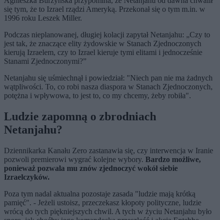
Agnieszka Burzyńska przypomina, że Netanjahu od dawna chwalił
się tym, że to Izrael rządzi Ameryką. Przekonał się o tym m.in. w
1996 roku Leszek Miller.
Podczas nieplanowanej, długiej kolacji zapytał Netanjahu: „Czy to
jest tak, że znaczące elity żydowskie w Stanach Zjednoczonych
kierują Izraelem, czy to Izrael kieruje tymi elitami i jednocześnie
Stanami Zjednoczonymi?”
Netanjahu się uśmiechnął i powiedział: "Niech pan nie ma żadnych
wątpliwości. To, co robi nasza diaspora w Stanach Zjednoczonych,
potężna i wpływowa, to jest to, co my chcemy, żeby robiła".
Ludzie zapomną o zbrodniach
Netanjahu?
Dziennikarka Kanału Zero zastanawia się, czy interwencja w Iranie
pozwoli premierowi wygrać kolejne wybory.
Bardzo możliwe,
ponieważ pozwala mu znów zjednoczyć wokół siebie
Izraelczyków.
Poza tym nadal aktualna pozostaje zasada "ludzie mają krótką
pamięć". - Jeżeli ustoisz, przeczekasz kłopoty polityczne, ludzie
wrócą do tych piękniejszych chwil. A tych w życiu Netanjahu było