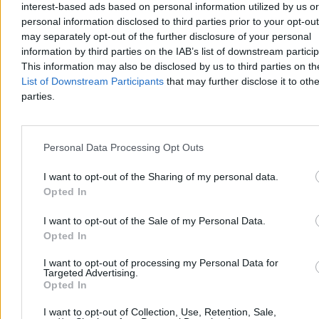
Pożar centrum logistycznego w Jekaterynburgu.
interest-based ads based on personal information utilized by us or
Kolejny udany atak Ukrainy?
personal information disclosed to third parties prior to your opt-ou
may separately opt-out of the further disclosure of your personal
W Jekaterynburgu płonie centrum logistyczne największej rosyjskiej
information by third parties on the IAB’s list of downstream partici
platformy handlu internetowego Wildberries – poinformowała w
This information may also be disclosed by us to third parties on t
piątek firma. W komunikacie podkreślono, że to konsekwencja
List of Downstream Participants
that may further disclose it to othe
ataku, ale nie podano żadnych szczegółów. W ostatnich tygodniach
parties.
w infrastrukturę tej firmy regularnie uderzają siły zbrojne Ukrainy.
Personal Data Processing Opt Outs
Krzysztof Jabłonowski
Dzisiaj 09:33
I want to opt-out of the Sharing of my personal data.
3 min
Opted In
Reklama
Reklama
I want to opt-out of the Sale of my Personal Data.
Opted In
I want to opt-out of processing my Personal Data for
Targeted Advertising.
Opted In
I want to opt-out of Collection, Use, Retention, Sale,