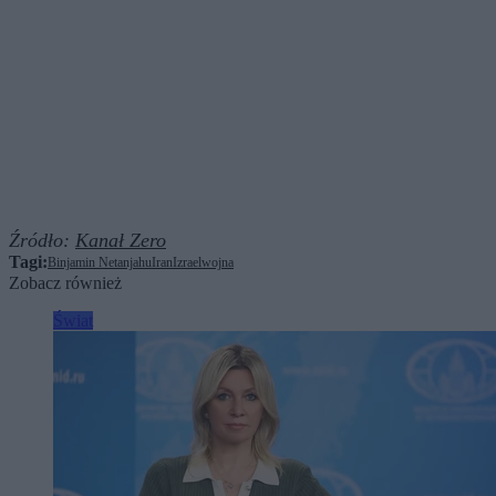
Źródło:
Kanał Zero
Tagi:
Binjamin Netanjahu
Iran
Izrael
wojna
Zobacz również
Świat