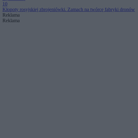
10
Kłopoty rosyjskiej zbrojeniówki. Zamach na twórcę fabryki dronów
Reklama
Reklama