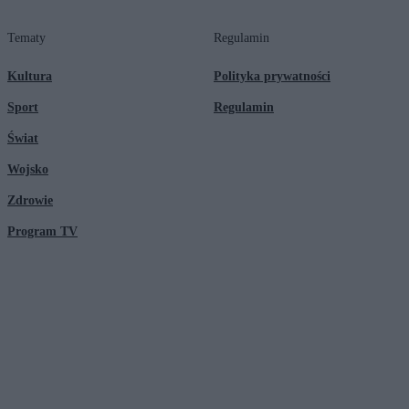
Tematy
Regulamin
Kultura
Polityka prywatności
Sport
Regulamin
Świat
Wojsko
Zdrowie
Program TV
© 2026 Kanał Zero Spółka Akcyjna