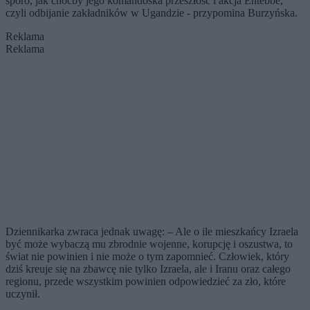
sporo, jak choćby jego komandoska przeszłość i akcja Entebbe,
czyli odbijanie zakładników w Ugandzie - przypomina Burzyńska.
Reklama
Reklama
Dziennikarka zwraca jednak uwagę: – Ale o ile mieszkańcy Izraela
być może wybaczą mu zbrodnie wojenne, korupcję i oszustwa, to
świat nie powinien i nie może o tym zapomnieć. Człowiek, który
dziś kreuje się na zbawcę nie tylko Izraela, ale i Iranu oraz całego
regionu, przede wszystkim powinien odpowiedzieć za zło, które
uczynił.