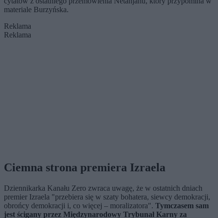
cytatów z ostatniego przemówienia Netanjahu, który przypomina w
materiale Burzyńska.
Reklama
Reklama
Ciemna strona premiera Izraela
Dziennikarka Kanału Zero zwraca uwagę, że w ostatnich dniach
premier Izraela "przebiera się w szaty bohatera, siewcy demokracji,
obrońcy demokracji i, co więcej – moralizatora".
Tymczasem sam
jest ścigany przez Międzynarodowy Trybunał Karny za