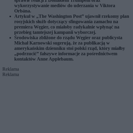
sprawie relacji z Donaldem Trumpem oraz
wykorzystywanie mediów do uderzania w Viktora
Orbána.
Artykuł w „The Washington Post” ujawnił rzekomy plan
rosyjskich służb dotyczący sfingowania zamachu na
premiera Węgier, co miałoby radykalnie wpłynąć na
przebieg tamtejszej kampanii wyborczej.
Środowiska zbliżone do rządu Węgier oraz publicysta
Michał Karnowski sugerują, że za publikacją w
amerykańskim dzienniku stoi polski rząd, który miałby
„podrzucić” fałszywe informacje za pośrednictwem
kontaktów Anne Applebaum.
Reklama
Reklama