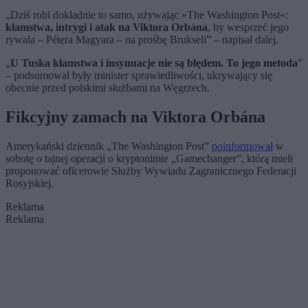
„Dziś robi dokładnie to samo, używając »The Washington Post«:
kłamstwa, intrygi i atak na Viktora Orbána
, by wesprzeć jego
rywala – Pétera Magyara – na prośbę Brukseli” – napisał dalej.
„
U Tuska kłamstwa i insynuacje nie są błędem. To jego metoda
”
– podsumował były minister sprawiedliwości, ukrywający się
obecnie przed polskimi służbami na Węgrzech.
Fikcyjny zamach na Viktora Orbána
Amerykański dziennik „The Washington Post”
poinformował
w
sobotę o tajnej operacji o kryptonimie „Gamechanger”, którą mieli
proponować oficerowie Służby Wywiadu Zagranicznego Federacji
Rosyjskiej.
Reklama
Reklama