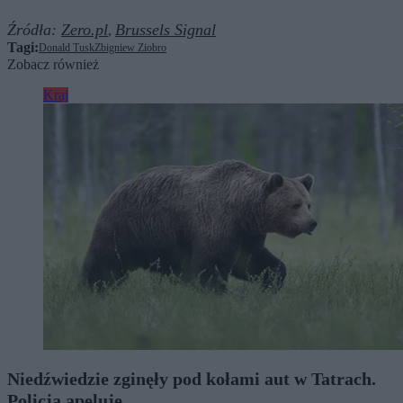
Źródła:
Zero.pl
Brussels Signal
,
Tagi:
Donald Tusk
Zbigniew Ziobro
Zobacz również
Kraj
Niedźwiedzie zginęły pod kołami aut w Tatrach.
Policja apeluje