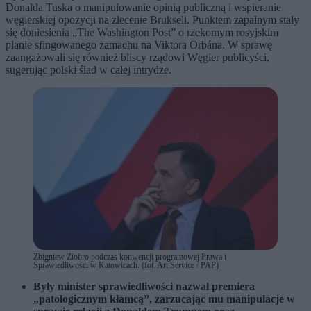
Donalda Tuska o manipulowanie opinią publiczną i wspieranie
węgierskiej opozycji na zlecenie Brukseli. Punktem zapalnym stały
się doniesienia „The Washington Post” o rzekomym rosyjskim
planie sfingowanego zamachu na Viktora Orbána. W sprawę
zaangażowali się również bliscy rządowi Węgier publicyści,
sugerując polski ślad w całej intrydze.
Zbigniew Ziobro podczas konwencji programowej Prawa i
Sprawiedliwości w Katowicach. (fot. Art Service / PAP)
Były minister sprawiedliwości nazwał premiera
„patologicznym kłamcą”, zarzucając mu manipulacje w