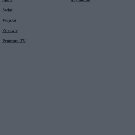
Świat
Wojsko
Zdrowie
Program TV
© 2026 Kanał Zero Spółka Akcyjna