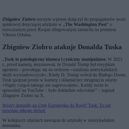
Zbigniew Ziobro
nocnym wpisem dołączył do propagatorów teorii
spiskowej dotyczącej artykułu w „
The Washington Post
” o
rozważanym przez Rosjan sfingowanym zamachu na premiera
Viktora Orbána.
Zbigniew Ziobro atakuje Donalda Tuska
„
Tusk to patologiczny kłamca i cyniczny manipulator.
W 2023
r., przed kamerą, insynuował, że Donald Trump był rosyjskim
agentem – powołując się na rzekome »ustalenia amerykańskich
służb wywiadowczych«. Kiedy D. Trump wrócił do Białego Domu,
Tusk spojrzał prosto w kamerę i skłamał bez mrugnięcia okiem:
»Nigdy czegoś takiego nie sugerowałem«. Każdy może to
sprawdzić na YouTube – było dokładnie odwrotnie” – napisał
Zbigniew Ziobro na X.
Węgry donosiły na Unię Europejską do Rosji? Tusk: To nie
powinno nikogo dziwić
W kolejnych zdaniach nawiązał do artykułu w amerykańskim
dzienniku.