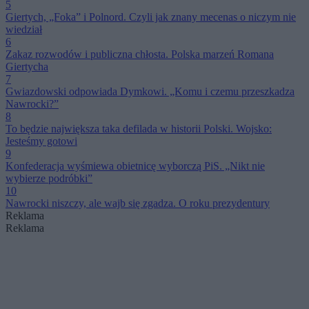
5
Giertych, „Foka” i Polnord. Czyli jak znany mecenas o niczym nie
wiedział
6
Zakaz rozwodów i publiczna chłosta. Polska marzeń Romana
Giertycha
7
Gwiazdowski odpowiada Dymkowi. „Komu i czemu przeszkadza
Nawrocki?”
8
To będzie największa taka defilada w historii Polski. Wojsko:
Jesteśmy gotowi
9
Konfederacja wyśmiewa obietnicę wyborczą PiS. „Nikt nie
wybierze podróbki”
10
Nawrocki niszczy, ale wajb się zgadza. O roku prezydentury
Reklama
Reklama