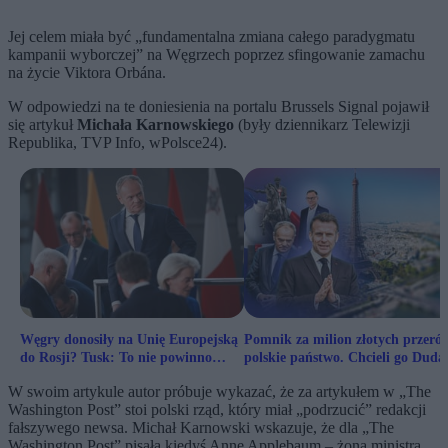
Jej celem miała być „fundamentalna zmiana całego paradygmatu
kampanii wyborczej” na Węgrzech poprzez sfingowanie zamachu
na życie Viktora Orbána.
W odpowiedzi na te doniesienia na portalu Brussels Signal pojawił
się artykuł
Michała Karnowskiego
(były dziennikarz Telewizji
Republika, TVP Info, wPolsce24).
Węgry donosiły na Unię Europejską
Pomnik za milion złotych przerós
do Rosji? Tusk: To nie powinno
polskie państwo. Chcieli go Duda
nikogo dziwić
Tusk i Macron
W swoim artykule autor próbuje wykazać, że za artykułem w „The
Washington Post” stoi polski rząd, który miał „podrzucić” redakcji
fałszywego newsa. Michał Karnowski wskazuje, że dla „The
Washington Post” pisała kiedyś Anne Applebaum – żona ministra