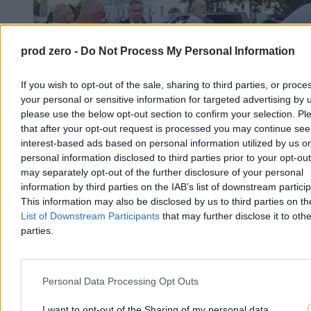
prod zero -
Do Not Process My Personal Information
If you wish to opt-out of the sale, sharing to third parties, or proce
your personal or sensitive information for targeted advertising by 
please use the below opt-out section to confirm your selection. Pl
that after your opt-out request is processed you may continue see
interest-based ads based on personal information utilized by us or
personal information disclosed to third parties prior to your opt-ou
Kaczyński o protestujących na miesięcznicy.
may separately opt-out of the further disclosure of your personal
information by third parties on the IAB’s list of downstream partici
„Przyjdzie dzień zwycięstwa i ukarania”
This information may also be disclosed by us to third parties on t
Okrzyki protestujących towarzyszyły miesięcznicy smoleńskiej na
List of Downstream Participants
that may further disclose it to othe
placu Piłsudskiego w Warszawie. Jarosław Kaczyński ostro
parties.
zareagował na demonstrację, mówiąc o „putinowskiej
propagandzie” i „lumpenproletariacie”. Prezes PiS zapowiedział też,
że po zmianie władzy przyjdzie czas na rozliczenia. – Przyjdzie
dzień zwycięstwa i ukarania – stwierdził.
Personal Data Processing Opt Outs
I want to opt-out of the Sharing of my personal data.