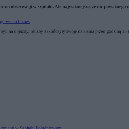
ać na obserwacji w szpitalu. Ale najważniejsze, że nic poważnego m
go wielki biznes
byli na objazdy. Służby zakończyły swoje działania przed godziną 15
my zmiany w Szpitalu Południowym