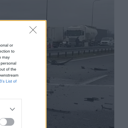
sonal or
ection to
ou may
 personal
out of the
 downstream
B’s List of