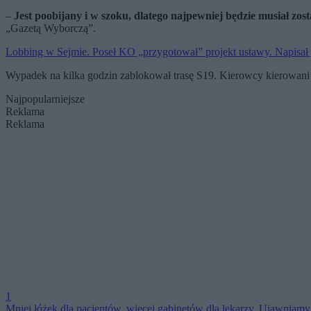
–
Jest poobijany i w szoku, dlatego najpewniej będzie musiał zost
„Gazetą Wyborczą”.
Lobbing w Sejmie. Poseł KO „przygotował” projekt ustawy. Napisał 
Wypadek na kilka godzin zablokował trasę S19. Kierowcy kierowani 
Najpopularniejsze
Reklama
Reklama
1
Mniej łóżek dla pacjentów, więcej gabinetów dla lekarzy. Ujawnia