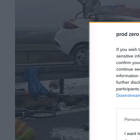
prod zero
If you wish 
sensitive in
confirm you
continue se
information 
further disc
participants
Downstream 
Persona
I want t