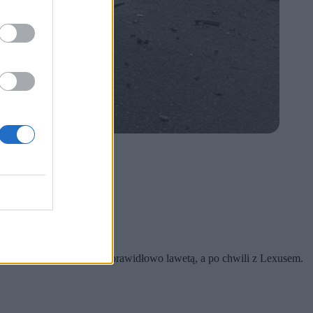
ch.
rw zderzył się z jadącą prawidłowo lawetą, a po chwili z Lexusem.