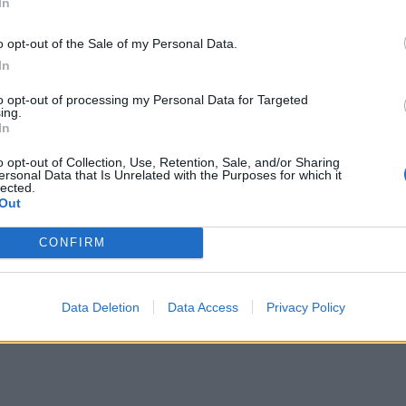
In
o opt-out of the Sale of my Personal Data.
In
to opt-out of processing my Personal Data for Targeted
ing.
In
o opt-out of Collection, Use, Retention, Sale, and/or Sharing
ersonal Data that Is Unrelated with the Purposes for which it
eszowie)
lected.
Out
19 i zginął na miejscu po tym, jak jego auto stanęło w płomienia
Polski w boksie, który trafił do szpitala na obserwację.
 obu kierunkach, ruch przywrócono dopiero po godzinie 15.
CONFIRM
ku, w którym zginęła jedna osoba.
ie z rynku małych aptek
Data Deletion
Data Access
Privacy Policy
owadził do tragicznego w skutkach zdarzenia. W Trzebownisku najpie