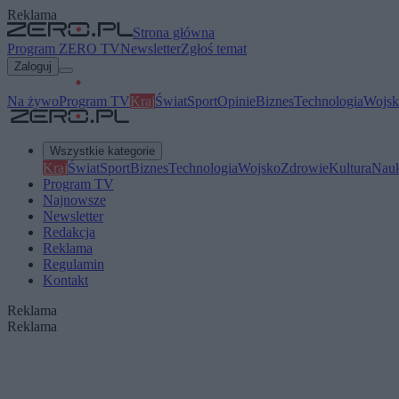
Reklama
Strona główna
Program ZERO TV
Newsletter
Zgłoś temat
Zaloguj
Na żywo
Program TV
Kraj
Świat
Sport
Opinie
Biznes
Technologia
Wojsk
Wszystkie kategorie
Kraj
Świat
Sport
Biznes
Technologia
Wojsko
Zdrowie
Kultura
Nau
Program TV
Najnowsze
Newsletter
Redakcja
Reklama
Regulamin
Kontakt
Reklama
Reklama