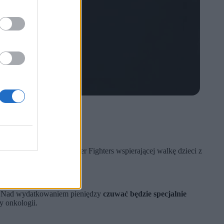
afiają do fundacji Cancer Fighters wspierającej walkę dzieci z
ki. Nad wydatkowaniem pieniędzy
czuwać będzie specjalnie
y onkologii.