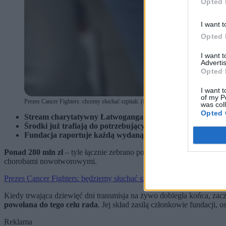
Opted 
I want t
Opted 
I want 
Advertis
Opted 
I want t
of my P
Prezes Cancer Fighters: chcemy słuchać szpitali. (fot. Leszek Szymański / PAP)
was col
Opted 
Stream charytatywny Łatwoganga pozwolił zebrać Cancer 
Środki już trafiają do potrzebujących.
Fundacja raportuje każdą wydaną złotówkę na specjalnym
Ponad 280 mln zł
– tyle łącznie zebrano podczas charytatywnego str
chorobami nowotworowymi.
Prezes Cancer Fighters: będziemy słuchać szpitali
Kiedy trwająca dziewięć dni transmisja na żywo dobiegła końca, za
powołana do tego celu rada
. Jej skład zasilą członkowie fundacji,
Reklama