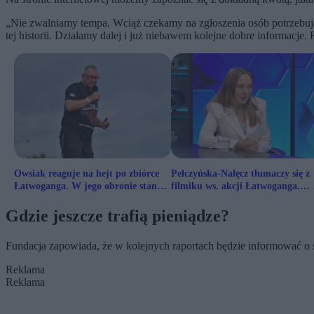
„Nie zwalniamy tempa. Wciąż czekamy na zgłoszenia osób potrzebują
tej historii. Działamy dalej i już niebawem kolejne dobre informacje.
Owsiak reaguje na hejt po zbiórce
Pełczyńska-Nałęcz tłumaczy się z
Łatwoganga. W jego obronie stanął
filmiku ws. akcji Łatwoganga.
Stanowski
„Zbiórki są ważne, ale...”
Gdzie jeszcze trafią pieniądze?
Fundacja zapowiada, że w kolejnych raportach będzie informować o ś
Reklama
Reklama