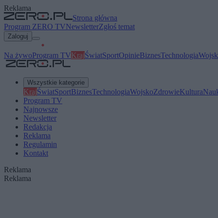
Reklama
Strona główna
Program ZERO TV
Newsletter
Zgłoś temat
Zaloguj
Na żywo
Program TV
Kraj
Świat
Sport
Opinie
Biznes
Technologia
Wojsk
Wszystkie kategorie
Kraj
Świat
Sport
Biznes
Technologia
Wojsko
Zdrowie
Kultura
Nau
Program TV
Najnowsze
Newsletter
Redakcja
Reklama
Regulamin
Kontakt
Reklama
Reklama