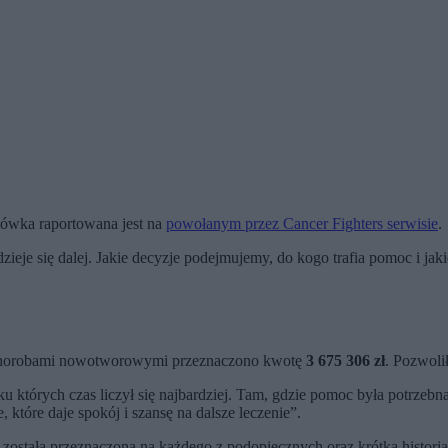
tówka raportowana jest na
powołanym przez Cancer Fighters serwisie
.
dzieje się dalej. Jakie decyzje podejmujemy, do kogo trafia pomoc i ja
z chorobami nowotworowymi przeznaczono kwotę
3 675 306 zł
. Pozwoli
tórych czas liczył się najbardziej. Tam, gdzie pomoc była potrzebna n
 które daje spokój i szansę na dalsze leczenie”.
 została przeznaczona na każdego z podopiecznych oraz krótką histori