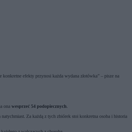
kie konkretne efekty przynosi każda wydana złotówka” – pisze na
ła ona
wesprzeć 54 podopiecznych
.
atychmiast. Za każdą z tych zbiórek stoi konkretna osoba i historia
ą każdego z walczących z chorobą.