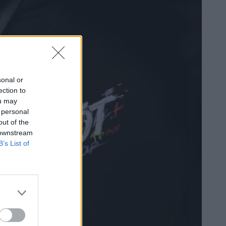
sonal or
ection to
ou may
 personal
out of the
 downstream
B’s List of