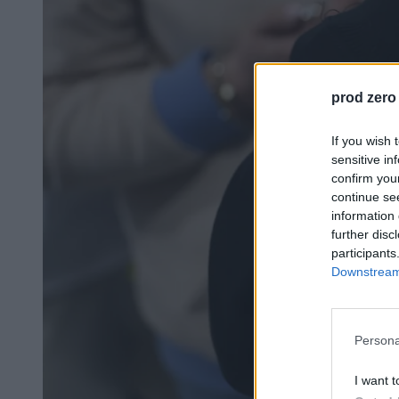
prod zero
If you wish 
sensitive in
confirm you
continue se
information 
further disc
participants
Downstream 
Persona
I want t