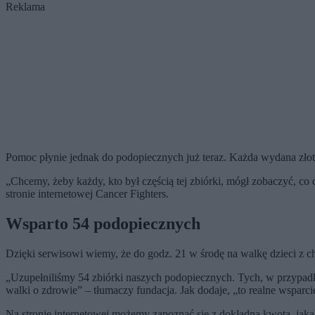
Reklama
Pomoc płynie jednak do podopiecznych już teraz. Każda wydana zło
„Chcemy, żeby każdy, kto był częścią tej zbiórki, mógł zobaczyć, co 
stronie internetowej Cancer Fighters.
Wsparto 54 podopiecznych
Dzięki serwisowi wiemy, że do godz. 21 w środę na walkę dzieci 
„Uzupełniliśmy 54 zbiórki naszych podopiecznych. Tych, w przypadku k
walki o zdrowie” – tłumaczy fundacja. Jak dodaje, „to realne wsparcie,
Na stronie internetowej możemy zapoznać się z dokładną kwotą, jaka