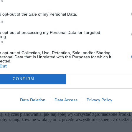
In
o opt-out of the Sale of my Personal Data.
In
to opt-out of processing my Personal Data for Targeted
ing.
In
o opt-out of Collection, Use, Retention, Sale, and/or Sharing
ersonal Data that Is Unrelated with the Purposes for which it
lected.
Out
Fighters ponad 280 mln zł.
 serwisie.
CONFIRM
eama Łatwoganga oraz wszystkich towarzyszących mu akcji. Pieniądze tr
Data Deletion
Data Access
Privacy Policy
czął się czas planowania, jak najlepiej wykorzystać zgromadzone środ
 osoby zaangażowane w akcję oraz przede wszystkim eksperci z dziedzin