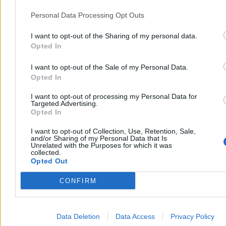
Personal Data Processing Opt Outs
– Zgodnie z ustawą o PIP, Rada Ochrony Pracy pełni funkcję
I want to opt-out of the Sharing of my personal data.
nadzorczą nad Państwową Inspekcją Pracy, w związku z czym
Opted In
główny inspektor pracy cyklicznie, co miesiąc, szczegółowo
referuje radzie najważniejsze wydarzenia w funkcjonowaniu
I want to opt-out of the Sale of my Personal Data.
Głównego Inspektoratu Pracy, jak i 16 Okręgowych Inspektoratów
Opted In
Pracy. Na posiedzeniach Rady prezentowane są także raporty
problemowe, zawierające dane z działalności kontrolnej PIP –
I want to opt-out of processing my Personal Data for
tłumaczy rzecznik prasowy Mateusz Rzemek.
Targeted Advertising.
Opted In
Jak dodaje, PIP „stale współpracuje także z Ministerstwem Rodziny
Pracy i Polityki społecznej, odpowiada na pytania napływające z
I want to opt-out of Collection, Use, Retention, Sale,
resortu, jak też kieruje do ministerstwa pytania o interpretację
and/or Sharing of my Personal Data that Is
przepisów”.
Unrelated with the Purposes for which it was
collected.
– Państwowa Inspekcja Pracy współpracuje także z Marszałkiem
Opted Out
Sejmu, który jest jej ustawowym zwierzchnikiem – podkreśla
Rzemek. Jak zapewnia,
PIP jest urzędem „apolitycznym” i „nie
CONFIRM
ma inicjatywy ustawodawczej”.
W kontekście filmików w mediach społecznościowych rzecznik
tłumaczy, że
„celem bieżącej komunikacji urzędu jest realizacja
Data Deletion
Data Access
Privacy Policy
podstawowych zadań Państwowej Inspekcji Pracy”.