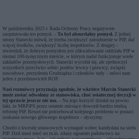
W październiku 2025 r. Rada Ochrony Pracy negatywnie
zaopiniowała ten pomysł. –
To był absurdalny pomysł.
Z jednej
strony Stanecki mówił, że trzeba zwiększyć zatrudnienie w PIP, dać
więcej środków, zwiększyć liczbę inspektorów. Z drugiej –
stwierdził, że dobrym pomysłem jest zlikwidowanie oddziału PIP w
niemal 100-tysięcznym mieście, w którym nadal funkcjonuje wiele
zakładów przemysłowych. Stanecki wycofał się, ale zjednoczył
wszystkich przeciwko sobie: posłów lewicy i prawicy, związki
zawodowe, prezydenta Grudziądza i członków rady – mówi nam
jeden z przedstawicieli ROP.
Nasi rozmówcy przyznają zgodnie, że wkrótce Marcin Stanecki
może zostać odwołany ze stanowiska, choć ostatecznej decyzji w
tej sprawie jeszcze nie ma.
– Na jego korzyść działał na pewno
fakt, że MRPiPS przez ostatnie miesiące dowoził bardzo trudną
reformę PIP. Resort nie potrzebował kolejnego problemu w postaci
szukania nowego głównego inspektora – słyszymy.
Chodzi o kwestię ustawowych wymagań wobec kandydata na szefa
PIP. Dziś musi mieć on m.in. zdany egzamin państwowy na
inspektora pracy. A to – jak mówią nasi rozmówcy – zdecydowanie