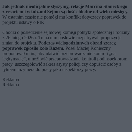
Jak jednak nieoficjalnie słyszymy, relacje Marcina Staneckiego
z resortem i władzami Sejmu są dość chłodne od wielu miesięcy.
W ostatnim czasie nie pomógł mu konflikt dotyczący poprawek do
projektu ustawy o PIP.
Chodzi o posiedzenie sejmowej komisji polityki społecznej i rodziny
z 26 lutego 2026 r. To na nim posłowie rozpatrywali propozycje
zmian do projektu.
Podczas wielogodzinnych obrad szereg
poprawek zgłosiło koło Razem.
Poseł Maciej Konieczny
proponował m.in., aby ułatwić przeprowadzanie kontroli „na
legitymację”, umożliwić przeprowadzanie kontroli podinspektorom
pracy, uszczegółowić zakres asysty policji czy dopuścić osoby z
tytułem inżyniera do pracy jako inspektorzy pracy.
Reklama
Reklama