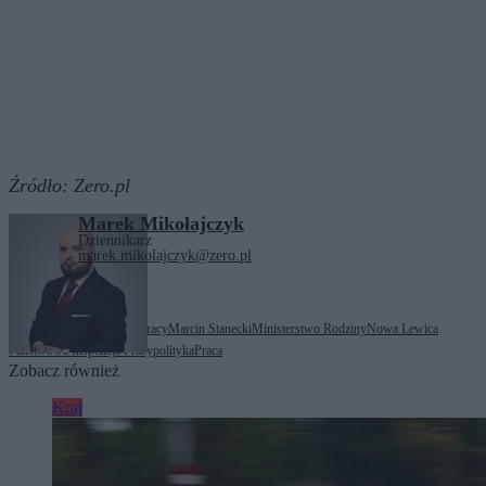
Źródło:
Zero.pl
Marek Mikołajczyk
Dziennikarz
marek.mikolajczyk@zero.pl
Tagi:
główny inspektor pracy
Marcin Stanecki
Ministerstwo Rodziny
Nowa Lewica
Państwowa Inspekcja Pracy
polityka
Praca
Zobacz również
Kraj