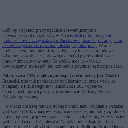
Główny inspektor pracy będzie niebawem jednym z
najważniejszych urzędników w Polsce.
Jeśli tylko prezydent
podpisze nowelizację ustawy o Państwowej Inspekcji Pracy, jeden
człowiek zyska moc ułożenia polskiego rynku pracy.
Wraz z
podlegającymi mu ludźmi zdecyduje, czy biznes zatrudnia we
właściwy sposób, a jeśli nie – będzie mógł przekształcić tzw.
umowy śmieciowe w etaty. To wielka moc. A – jak się
dowiadujemy, trwa spór, kto konkretnie powinien tę moc posiadać.
Od czerwca 2024 r. głównym inspektorem pracy jest Marcin
Stanecki
, prawnik pochodzący ze Skierniewic, przez wiele lat
związany z PIP, następnie w latach 2021-2024 dyrektor
departamentu prawa pracy w Ministerstwie Rodziny, Pracy i
Polityki Społecznej.
– Stanecki dostał tę funkcję trochę z braku laku. Oficjalnie wskazał
go Szymon Hołownia (ówczesny marszałek Sejmu, który zgodnie z
prawem powołuje głównego inspektora – red.). Spory wpływ na ten
wybór miała jednak Agnieszka Dziemianowicz-Bąk (minister
rodziny, pracy i polityki społecznej – red.).
Padło na Staneckiego,