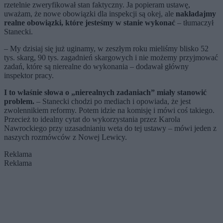
rzetelnie zweryfikował stan faktyczny. Ja popieram ustawę,
uważam, że nowe obowiązki dla inspekcji są okej, ale
nakładajmy
realne obowiązki, które jesteśmy w stanie wykonać
– tłumaczył
Stanecki.
– My dzisiaj się już uginamy, w zeszłym roku mieliśmy blisko 52
tys. skarg, 90 tys. zagadnień skargowych i nie możemy przyjmować
zadań, które są nierealne do wykonania – dodawał główny
inspektor pracy.
I to właśnie słowa o „nierealnych zadaniach” miały stanowić
problem.
– Stanecki chodzi po mediach i opowiada, że jest
zwolennikiem reformy. Potem idzie na komisję i mówi coś takiego.
Przecież to idealny cytat do wykorzystania przez Karola
Nawrockiego przy uzasadnianiu weta do tej ustawy – mówi jeden z
naszych rozmówców z Nowej Lewicy.
Reklama
Reklama