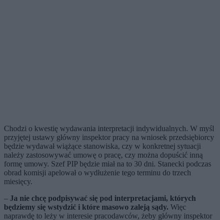
Chodzi o kwestię wydawania interpretacji indywidualnych. W myśl
przyjętej ustawy główny inspektor pracy na wniosek przedsiębiorcy
będzie wydawał wiążące stanowiska, czy w konkretnej sytuacji
należy zastosowywać umowę o pracę, czy można dopuścić inną
formę umowy. Szef PIP będzie miał na to 30 dni. Stanecki podczas
obrad komisji apelował o wydłużenie tego terminu do trzech
miesięcy.
–
Ja nie chcę podpisywać się pod interpretacjami, których
będziemy się wstydzić i które masowo zaleją sądy.
Więc
naprawdę to leży w interesie pracodawców, żeby główny inspektor