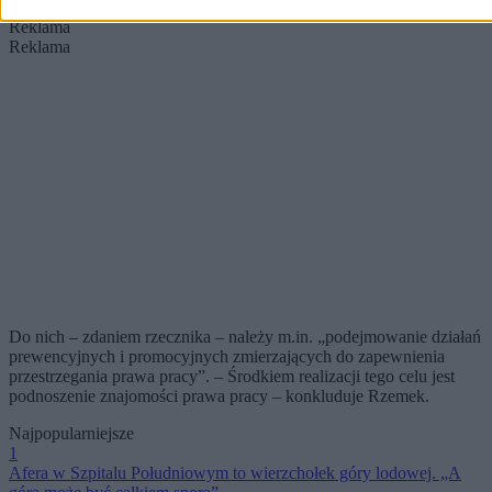
Reklama
Reklama
Do nich – zdaniem rzecznika – należy m.in. „podejmowanie działań
prewencyjnych i promocyjnych zmierzających do zapewnienia
przestrzegania prawa pracy”. – Środkiem realizacji tego celu jest
podnoszenie znajomości prawa pracy – konkluduje Rzemek.
Najpopularniejsze
1
Afera w Szpitalu Południowym to wierzchołek góry lodowej. „A