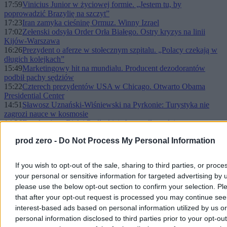
17:59
Vinicius Junior w życiowej formie. „Jestem tu, by
poprowadzić Brazylię na szczyt”
17:23
Iran zamyka cieśninę Ormuz. Winny Izrael
17:02
Zełenski odsyła Order Orła Białego. Ostry kryzys na linii
Kijów-Warszawa
16:26
Prezydent o aferze w stołecznym szpitalu. „Polacy czekają w
długich kolejkach”
15:49
Marketingowy hit na mundialu. Producent dezodorantów
podbił pachy sędziów
15:22
Czterech prezydentów USA w Chicago. Otwarto Obama
Presidential Center
14:51
Sławosz Uznański-Wiśniewski na Pyrkonie: Turystyka nie
zagrozi nauce w kosmosie
14:26
Egzekucja w Białej Podlaskiej. Areszt dla podejrzanego
Gruzina
prod zero -
Do Not Process My Personal Information
14:12
300 funkcjonariuszy, psy tropiące i śmigłowiec. Obława za
byłym policjantem
13:35
USA ograniczają obecność w Europie. Prof. Boćkowski:
If you wish to opt-out of the sale, sharing to third parties, or proce
Fikcja się skończyła
your personal or sensitive information for targeted advertising by 
13:26
Policja dokonała przeszukań. Ma chodzić o samozwańczy
patrol z Dworca Centralnego
please use the below opt-out section to confirm your selection. Pl
12:51
Sikorski: Domagamy się miejsca przy stole. „Francusko-
that after your opt-out request is processed you may continue see
niemiecki silnik jest zbyt mały”
interest-based ads based on personal information utilized by us or
12:21
Starcie polityków PiS i Lewicy w Kanale Zero. „Ma pan teraz
personal information disclosed to third parties prior to your opt-ou
30 sekund”