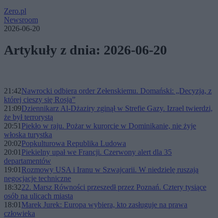
Zero.pl
Newsroom
2026-06-20
Artykuły z dnia: 2026-06-20
21:42
Nawrocki odbiera order Zełenskiemu. Domański: „Decyzja, z
której cieszy się Rosja”
21:09
Dziennikarz Al-Dżaziry zginął w Strefie Gazy. Izrael twierdzi,
że był terrorystą
20:51
Piekło w raju. Pożar w kurorcie w Dominikanie, nie żyje
włoska turystka
20:02
Popkulturowa Republika Ludowa
20:01
Piekielny upał we Francji. Czerwony alert dla 35
departamentów
19:01
Rozmowy USA i Iranu w Szwajcarii. W niedzielę ruszają
negocjacje techniczne
18:32
22. Marsz Równości przeszedł przez Poznań. Cztery tysiące
osób na ulicach miasta
18:01
Marek Jurek: Europa wybiera, kto zasługuje na prawa
człowieka