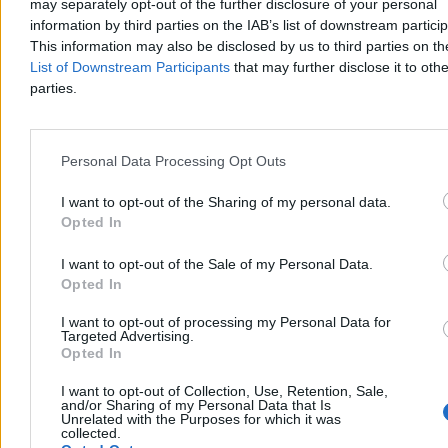
may separately opt-out of the further disclosure of your personal
11:36
Ukraina zaatakowała Krym. Celem rosyjska logistyka
information by third parties on the IAB’s list of downstream partici
10:59
Pierwsza taka czerwona kartka w historii. FIFA wprowadziła
nowy przepis
This information may also be disclosed by us to third parties on t
10:27
Argentyński rząd fact-checkuje fact-checkerów. Trwa walka o
List of Downstream Participants
that may further disclose it to othe
wolność słowa i prawdę
parties.
10:09
Izrael zaatakował Liban. Pomimo rozejmu
09:34
Egzekucja w Białej Podlaskiej. Zatrzymany usłyszał zarzuty
09:05
Kuba bez prądu. „Dłużej nie wytrzymamy!”
08:49
Zełenski pozbawiony polskiego orderu. Szef jego biura
Personal Data Processing Opt Outs
reaguje
08:32
Trump kpi z Meloni. „Ja i Włochy o nic nie błagamy”
I want to opt-out of the Sharing of my personal data.
07:46
Brazylia z pewnym zwycięstwem. Pierwsza drużyna bez
Opted In
szans na awans
07:34
Kierowca Republiki chińskim autem staranował japoński
samochód ambasady Niemiec. Myślałem, że to żart
I want to opt-out of the Sale of my Personal Data.
07:09
Burze, deszcz i upały. IMGW wydał ostrzeżenia
Opted In
06:41
Premier o decyzji prezydenta. „Cieszy Putina i szokuje
sojuszników”
I want to opt-out of processing my Personal Data for
05:59
Porozumienie USA–Iran może zmienić Bliski Wschód. Trump
Targeted Advertising.
mówi jedno, dokument drugie
Opted In
05:58
Dlaczego wciąż gramy w Heroes III? Fenomen gry, która po
25 latach rozpala serca Polaków
I want to opt-out of Collection, Use, Retention, Sale,
and/or Sharing of my Personal Data that Is
Unrelated with the Purposes for which it was
collected.