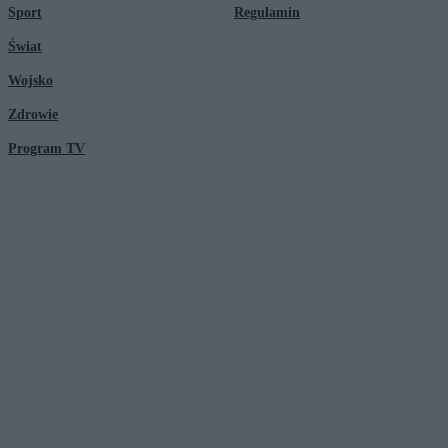
Sport
Regulamin
Świat
Wojsko
Zdrowie
Program TV
© 2026 Kanał Zero Spółka Akcyjna