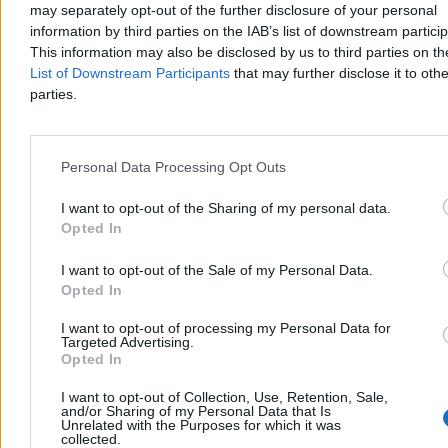
may separately opt-out of the further disclosure of your personal
Przed nami spokojny, ciepły weekend, ale w poniedziałek pogoda
information by third parties on the IAB’s list of downstream partici
się zmieni. IMGW zapowiada burze na zachodzie i w centrum kraju
oraz falę upałów z temperaturą do 33 st. C. Instytut wydał
This information may also be disclosed by us to third parties on t
ostrzeżenia II stopnia przed upałem dla trzech regionów Polski.
List of Downstream Participants
that may further disclose it to othe
parties.
Aleksandra Cieślik
Dzisiaj 16:51
Personal Data Processing Opt Outs
3 min
Reklama
I want to opt-out of the Sharing of my personal data.
Reklama
Opted In
I want to opt-out of the Sale of my Personal Data.
Opted In
I want to opt-out of processing my Personal Data for
Targeted Advertising.
Opted In
I want to opt-out of Collection, Use, Retention, Sale,
and/or Sharing of my Personal Data that Is
Unrelated with the Purposes for which it was
collected.