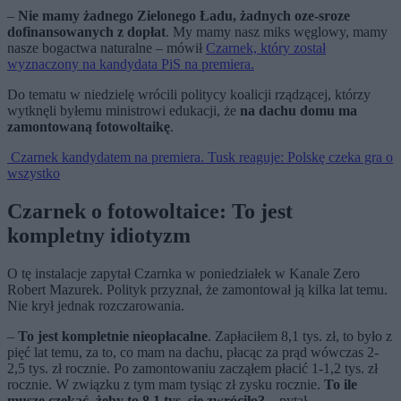
–
Nie mamy żadnego Zielonego Ładu, żadnych oze-sroze
dofinansowanych z dopłat
. My mamy nasz miks węglowy, mamy
nasze bogactwa naturalne – mówił
Czarnek, który został
wyznaczony na kandydata PiS na premiera.
Do tematu w niedzielę wrócili politycy koalicji rządzącej, którzy
wytknęli byłemu ministrowi edukacji, że
na dachu domu ma
zamontowaną fotowoltaikę
.
Czarnek kandydatem na premiera. Tusk reaguje: Polskę czeka gra o
wszystko
Czarnek o fotowoltaice: To jest
kompletny idiotyzm
O tę instalacje zapytał Czarnka w poniedziałek w Kanale Zero
Robert Mazurek. Polityk przyznał, że zamontował ją kilka lat temu.
Nie krył jednak rozczarowania.
–
To jest kompletnie nieopłacalne
. Zapłaciłem 8,1 tys. zł, to było z
pięć lat temu, za to, co mam na dachu, płacąc za prąd wówczas 2-
2,5 tys. zł rocznie. Po zamontowaniu zacząłem płacić 1-1,2 tys. zł
rocznie. W związku z tym mam tysiąc zł zysku rocznie.
To ile
muszę czekać, żeby to 8,1 tys. się zwróciło?
– pytał.