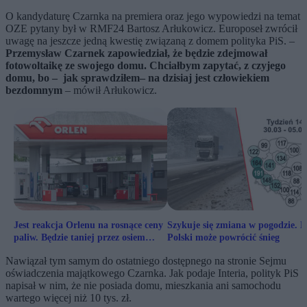
O kandydaturę Czarnka na premiera oraz jego wypowiedzi na temat
OZE pytany był w RMF24 Bartosz Arłukowicz. Europoseł zwrócił
uwagę na jeszcze jedną kwestię związaną z domem polityka PiS. –
Przemysław Czarnek zapowiedział, że będzie zdejmował
fotowoltaikę ze swojego domu. Chciałbym zapytać, z czyjego
domu, bo – jak sprawdziłem– na dzisiaj jest człowiekiem
bezdomnym
– mówił Arłukowicz.
Jest reakcja Orlenu na rosnące ceny
Szykuje się zmiana w pogodzie. 
paliw. Będzie taniej przez osiem
Polski może powrócić śnieg
weekendów
Nawiązał tym samym do ostatniego dostępnego na stronie Sejmu
oświadczenia majątkowego Czarnka. Jak podaje Interia, polityk PiS
napisał w nim, że nie posiada domu, mieszkania ani samochodu
wartego więcej niż 10 tys. zł.