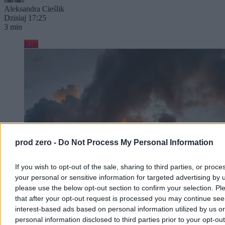
Aleksandra Cieślik
Dzisiaj 17:25
3 min
Kraj
prod zero -
Do Not Process My Personal Information
If you wish to opt-out of the sale, sharing to third parties, or proce
your personal or sensitive information for targeted advertising by 
please use the below opt-out section to confirm your selection. Pl
that after your opt-out request is processed you may continue see
Chwila wytchnienia w pogodzie. W poniedziałek
interest-based ads based on personal information utilized by us or
burze i fala upałów
personal information disclosed to third parties prior to your opt-ou