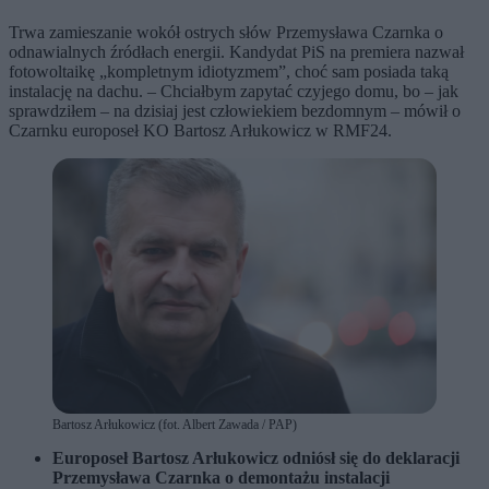
Trwa zamieszanie wokół ostrych słów Przemysława Czarnka o
odnawialnych źródłach energii. Kandydat PiS na premiera nazwał
fotowoltaikę „kompletnym idiotyzmem”, choć sam posiada taką
instalację na dachu. – Chciałbym zapytać czyjego domu, bo – jak
sprawdziłem – na dzisiaj jest człowiekiem bezdomnym – mówił o
Czarnku europoseł KO Bartosz Arłukowicz w RMF24.
Bartosz Arłukowicz (fot. Albert Zawada / PAP)
Europoseł Bartosz Arłukowicz odniósł się do deklaracji
Przemysława Czarnka o demontażu instalacji