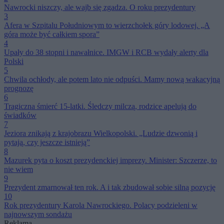
Nawrocki niszczy, ale wajb się zgadza. O roku prezydentury
3
Afera w Szpitalu Południowym to wierzchołek góry lodowej. „A
góra może być całkiem spora”
4
Upały do 38 stopni i nawałnice. IMGW i RCB wydały alerty dla
Polski
5
Chwila ochłody, ale potem lato nie odpuści. Mamy nową wakacyjną
prognozę
6
Tragiczna śmierć 15-latki. Śledczy milczą, rodzice apelują do
świadków
7
Jeziora znikają z krajobrazu Wielkopolski. „Ludzie dzwonią i
pytają, czy jeszcze istnieją”
8
Mazurek pyta o koszt prezydenckiej imprezy. Minister: Szczerze, to
nie wiem
9
Prezydent zmarnował ten rok. A i tak zbudował sobie silną pozycję
10
Rok prezydentury Karola Nawrockiego. Polacy podzieleni w
najnowszym sondażu
Reklama