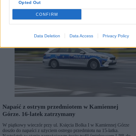
Opted Out
Kraj
CONFIRM
Data Deletion
Data Access
Privacy Policy
Napaść z ostrym przedmiotem w Kamiennej
Górze. 16-latek zatrzymany
W piątkowy wieczór przy ul. Księcia Bolka I w Kamiennej Górze
doszło do napaści z użyciem ostrego przedmiotu na 15-latka.
Nastolatek w stanie zagrażającym życiu trafił śmigłowcem LPR do