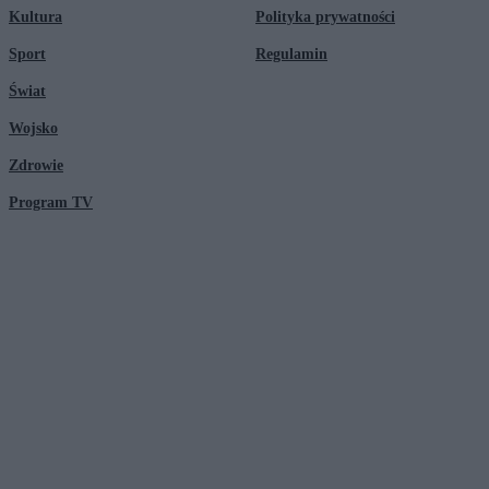
Kultura
Polityka prywatności
Sport
Regulamin
Świat
Wojsko
Zdrowie
Program TV
© 2026 Kanał Zero Spółka Akcyjna