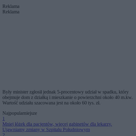
Reklama
Reklama
Były minister zgłosił jednak 5-procentowy udział w spadku, który
obejmuje dom z działką i mieszkanie o powierzchni około 40 m.kw.
Wartość udziału szacowana jest na około 60 tys. zł.
Najpopularniejsze
1
Mniej łóżek dla pacjentów, więcej gabinetów dla lekarzy.
Ujawniamy zmiany w Szpitalu Południowym
2