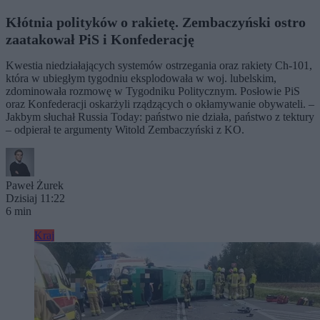
Kłótnia polityków o rakietę. Zembaczyński ostro
zaatakował PiS i Konfederację
Kwestia niedziałających systemów ostrzegania oraz rakiety Ch-101,
która w ubiegłym tygodniu eksplodowała w woj. lubelskim,
zdominowała rozmowę w Tygodniku Politycznym. Posłowie PiS
oraz Konfederacji oskarżyli rządzących o okłamywanie obywateli. –
Jakbym słuchał Russia Today: państwo nie działa, państwo z tektury
– odpierał te argumenty Witold Zembaczyński z KO.
Paweł Żurek
Dzisiaj 11:22
6 min
Kraj