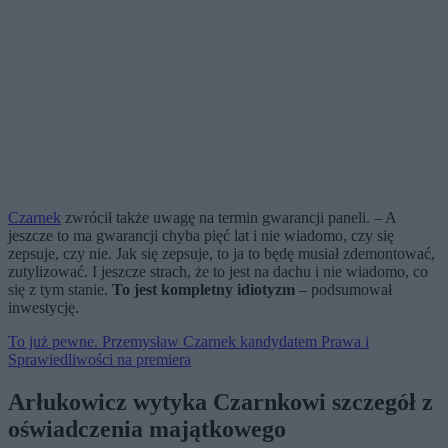
Czarnek
zwrócił także uwagę na termin gwarancji paneli. – A
jeszcze to ma gwarancji chyba pięć lat i nie wiadomo, czy się
zepsuje, czy nie. Jak się zepsuje, to ja to będę musiał zdemontować,
zutylizować. I jeszcze strach, że to jest na dachu i nie wiadomo, co
się z tym stanie.
To jest kompletny idiotyzm
– podsumował
inwestycję.
To już pewne. Przemysław Czarnek kandydatem Prawa i
Sprawiedliwości na premiera
Arłukowicz wytyka Czarnkowi szczegół z
oświadczenia majątkowego