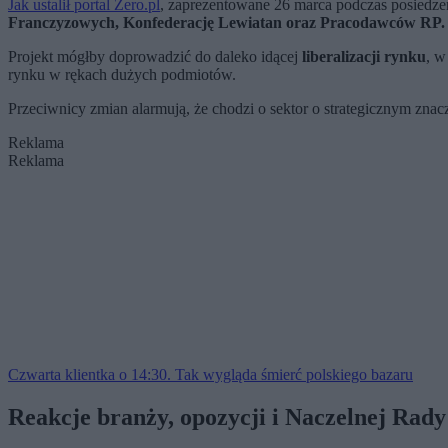
Jak ustalił portal Zero.pl
, zaprezentowane 26 marca podczas posiedzen
Franczyzowych, Konfederację Lewiatan oraz Pracodawców RP.
Projekt mógłby doprowadzić do daleko idącej
liberalizacji rynku
, w
rynku w rękach dużych podmiotów.
Przeciwnicy zmian alarmują, że chodzi o sektor o strategicznym znac
Reklama
Reklama
Czwarta klientka o 14:30. Tak wygląda śmierć polskiego bazaru
Reakcje branży, opozycji i Naczelnej Rady