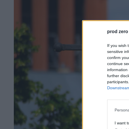
prod zero
If you wish 
sensitive in
confirm you
continue se
information 
further disc
participants
Downstream 
Persona
I want t