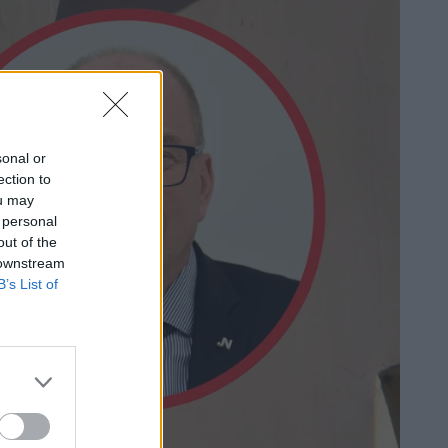
sonal or
ection to
ou may
 personal
out of the
 downstream
B’s List of