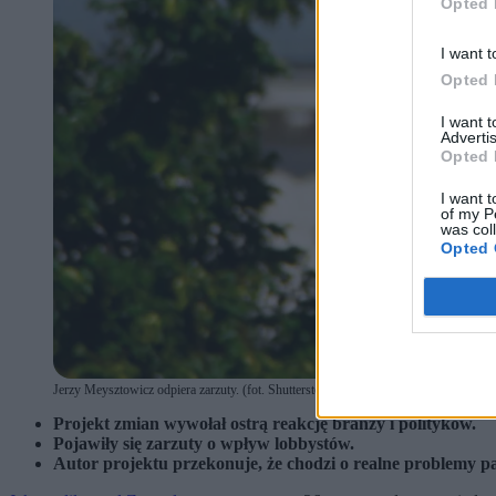
Opted 
I want t
Opted 
I want 
Advertis
Opted 
I want t
of my P
was col
Opted 
Jerzy Meysztowicz odpiera zarzuty. (fot. Shutterstock/Sejm)
Projekt zmian wywołał ostrą reakcję branży i polityków.
Pojawiły się zarzuty o wpływ lobbystów.
Autor projektu przekonuje, że chodzi o realne problemy p