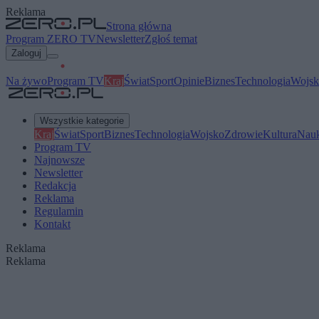
Reklama
Strona główna
Program ZERO TV
Newsletter
Zgłoś temat
Zaloguj
Na żywo
Program TV
Kraj
Świat
Sport
Opinie
Biznes
Technologia
Wojsk
Wszystkie kategorie
Kraj
Świat
Sport
Biznes
Technologia
Wojsko
Zdrowie
Kultura
Nau
Program TV
Najnowsze
Newsletter
Redakcja
Reklama
Regulamin
Kontakt
Reklama
Reklama