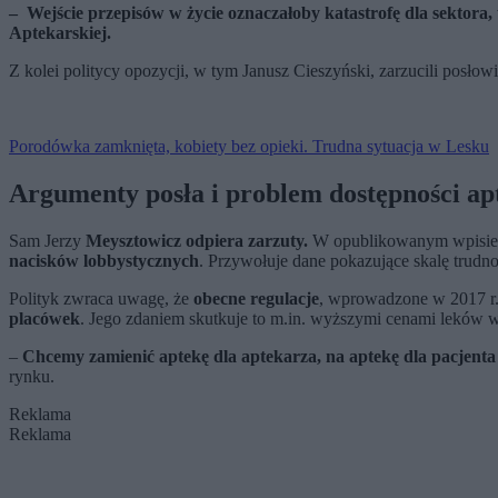
– Wejście przepisów w życie oznaczałoby katastrofę dla sektora,
Aptekarskiej.
Z kolei politycy opozycji, w tym Janusz Cieszyński, zarzucili posło
Porodówka zamknięta, kobiety bez opieki. Trudna sytuacja w Lesku
Argumenty posła i problem dostępności ap
Sam Jerzy
Meysztowicz odpiera zarzuty.
W opublikowanym wpisie 
nacisków lobbystycznych
. Przywołuje dane pokazujące skalę trudno
Polityk zwraca uwagę, że
obecne regulacje
, wprowadzone w 2017 r.
placówek
. Jego zdaniem skutkuje to m.in. wyższymi cenami leków w
–
Chcemy zamienić aptekę dla aptekarza, na aptekę dla pacjenta
rynku.
Reklama
Reklama