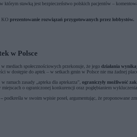
w którym stawką jest bezpieczeństwo polskich pacjentów – komentowa
wi KO
prezentowanie rozwiązań przygotowanych przez lobbystów.
tek w Polsce
w mediach społecznościowych przekonuje, że jego
działania wynika
ści w dostępie do aptek – w setkach gmin w Polsce nie ma żadnej placó
 w ramach zasady „apteka dla aptekarza”,
ograniczyły możliwość zak
 miejscach o ograniczonej konkurencji oraz pogłębianiem wykluczeni
 –
podkreśla w swoim wpisie poseł, argumentując, że proponowane zm