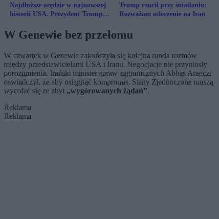
Najdłuższe orędzie w najnowszej
Trump rzucił przy śniadaniu:
historii USA. Prezydent Trump
Rozważam uderzenie na Iran
mówił o Iranie i złotym wieku
Ameryki
W Genewie bez przełomu
W czwartek w Genewie zakończyła się kolejna runda rozmów
między przedstawicielami USA i Iranu. Negocjacje nie przyniosły
porozumienia. Irański minister spraw zagranicznych Abbas Aragczi
oświadczył, że aby osiągnąć kompromis, Stany Zjednoczone muszą
wycofać się ze zbyt
„wygórowanych żądań”
.
Reklama
Reklama