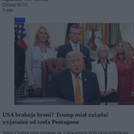
Dzisiaj 06:55
3 min
Świat
USA brakuje broni? Trump miał zażądać
wyjaśnień od szefa Pentagonu
Stany Zjednoczone zmagają się z poważnym deficytem uzbrojenia,