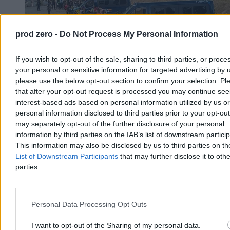
prod zero -
Do Not Process My Personal Information
If you wish to opt-out of the sale, sharing to third parties, or proce
your personal or sensitive information for targeted advertising by 
please use the below opt-out section to confirm your selection. Pl
that after your opt-out request is processed you may continue see
interest-based ads based on personal information utilized by us or
personal information disclosed to third parties prior to your opt-ou
may separately opt-out of the further disclosure of your personal
information by third parties on the IAB’s list of downstream partici
Maroko rozlicza szturm na Ceutę. Są pierwsze
This information may also be disclosed by us to third parties on t
wyroki więzienia
List of Downstream Participants
that may further disclose it to othe
parties.
Przed marokańskimi sądami rozpoczęły się procesy 86 osób
odpowiadających za udział i pomoc w niedawnym masowym
forsowaniu granicy z hiszpańską Ceutą. W sprawie zapadły już
pierwsze wyroki pozbawienia wolności, a wobec ponad połowy
Personal Data Processing Opt Outs
oskarżonych zastosowano środki zapobiegawcze w postaci
tymczasowego aresztu.
I want to opt-out of the Sharing of my personal data.