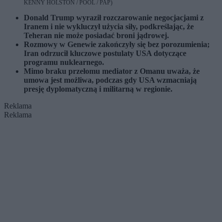
KENNY HOLSTON / POOL / PAP)
Donald Trump wyraził rozczarowanie negocjacjami z
Iranem i nie wykluczył użycia siły, podkreślając, że
Teheran nie może posiadać broni jądrowej.
Rozmowy w Genewie zakończyły się bez porozumienia;
Iran odrzucił kluczowe postulaty USA dotyczące
programu nuklearnego.
Mimo braku przełomu mediator z Omanu uważa, że
umowa jest możliwa, podczas gdy USA wzmacniają
presję dyplomatyczną i militarną w regionie.
Reklama
Reklama