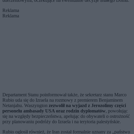
uderzeniowymi, oczekujące na ewentualne decyzje Białego Domu.
Reklama
Reklama
Departament Stanu poinformował także, że sekretarz stanu Marco
Rubio uda się do Izraela na rozmowy z premierem Benjaminem
Netanjahu. Waszyngton
zezwolił na wyjazd z Jerozolimy części
personelu ambasady USA oraz rodzin dyplomatów
, powołując
się na względy bezpieczeństwa, apelując do obywateli o ostrożność
przy planowaniu podróży do Izraela i na terytoria palestyńskie.
Rubio ogłosił również, że Iran został formalnie uznany za „państwo