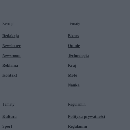
Zero.pl
Tematy
Redakcja
Biznes
Newsletter
Opinie
Newsroom
Technologia
Reklama
Kraj
Kontakt
Moto
Nauka
Tematy
Regulamin
Kultura
Polityka prywatności
Sport
Regulamin