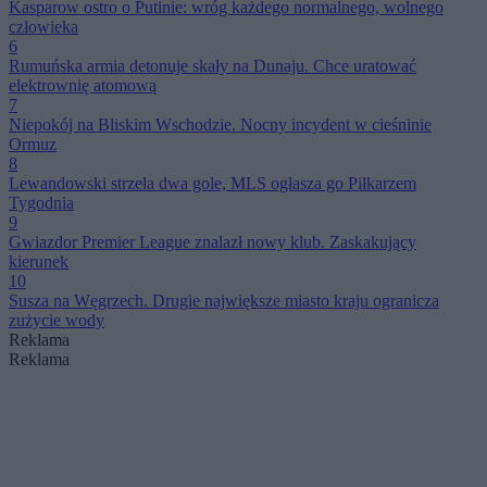
Kasparow ostro o Putinie: wróg każdego normalnego, wolnego
człowieka
6
Rumuńska armia detonuje skały na Dunaju. Chce uratować
elektrownię atomową
7
Niepokój na Bliskim Wschodzie. Nocny incydent w cieśninie
Ormuz
8
Lewandowski strzela dwa gole, MLS ogłasza go Piłkarzem
Tygodnia
9
Gwiazdor Premier League znalazł nowy klub. Zaskakujący
kierunek
10
Susza na Węgrzech. Drugie największe miasto kraju ogranicza
zużycie wody
Reklama
Reklama