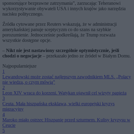
sponsorujące bezprawne zatrzymania”, zarzucając Teheranowi
wykorzystywanie obywateli USA i innych krajów jako narzędzia
nacisku politycznego.
Źródła cytowane przez Reuters wskazują, że w administracji
amerykańskiej panuje sceptycyzm co do szans na szybkie
porozumienie. Jednocześnie podkreślają, że Trump rozważa
wszystkie dostępne opcje.
–
Nikt nie jest nastawiony szczególnie optymistycznie, jeśli
chodzi o negocjacje
– przekazało jedno ze źródeł w Białym Domu.
Najpopularniejsze
1
Lewandowski może zostać najlepszym zawodnikiem MLS. „Polacy
nie wiedzą, o czym mówią”
2
Leon XIV wraca do korzeni. Watykan ujawnił cel wizyty papieża
3
Ceuta. Mała hiszpańska eksklawa, wielki europejski kryzys
migracyjny
4
Maroko miało ostrzec Hiszpanię przed szturmem. Kulisy kryzysu w
Ceucie
5