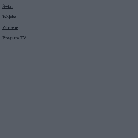
Świat
Wojsko
Zdrowie
Program TV
© 2026 Kanał Zero Spółka Akcyjna