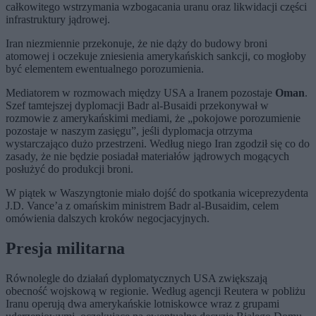
całkowitego wstrzymania wzbogacania uranu oraz likwidacji części
infrastruktury jądrowej.
Iran niezmiennie przekonuje, że nie dąży do budowy broni
atomowej i oczekuje zniesienia amerykańskich sankcji, co mogłoby
być elementem ewentualnego porozumienia.
Mediatorem w rozmowach między USA a Iranem pozostaje
Oman
.
Szef tamtejszej dyplomacji Badr al-Busaidi przekonywał w
rozmowie z amerykańskimi mediami, że „pokojowe porozumienie
pozostaje w naszym zasięgu”, jeśli dyplomacja otrzyma
wystarczająco dużo przestrzeni. Według niego Iran zgodził się co do
zasady, że nie będzie posiadał materiałów jądrowych mogących
posłużyć do produkcji broni.
W piątek w Waszyngtonie miało dojść do spotkania wiceprezydenta
J.D. Vance’a z omańskim ministrem Badr al-Busaidim, celem
omówienia dalszych kroków negocjacyjnych.
Presja militarna
Równolegle do działań dyplomatycznych USA zwiększają
obecność wojskową w regionie. Według agencji Reutera w pobliżu
Iranu operują dwa amerykańskie lotniskowce wraz z grupami