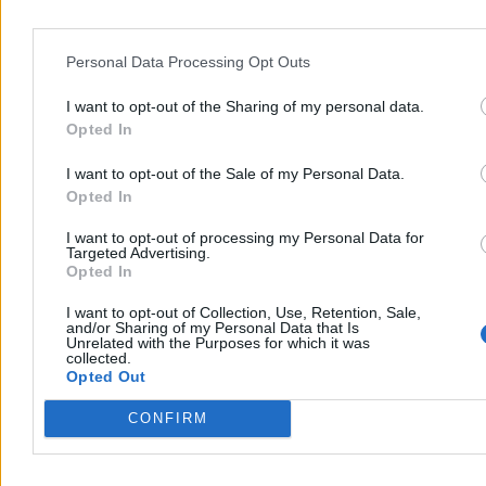
Personal Data Processing Opt Outs
Pikieta przeciw transportowi konnemu do
Morskiego Oka. Wozacy odpierają zarzuty
I want to opt-out of the Sharing of my personal data.
Opted In
W sobotę na Palenicy Białczańskiej odbyła się pikieta przeciw
transportowi konnemu do Morskiego Oka. Aktywiści z ruchu Dla
Zwierząt i DIOZ domagają się całkowitego zakazu przewozów,
I want to opt-out of the Sale of my Personal Data.
twierdząc, że konie są męczone. Wozacy i eksperci weterynarii
Opted In
wskazują, że zwierzęta są corocznie badane i chronione
regulaminem TPN.
I want to opt-out of processing my Personal Data for
Targeted Advertising.
Opted In
I want to opt-out of Collection, Use, Retention, Sale,
Aleksandra Cieślik
and/or Sharing of my Personal Data that Is
Dzisiaj 19:20
Unrelated with the Purposes for which it was
4 min
collected.
Opted Out
Kraj
CONFIRM