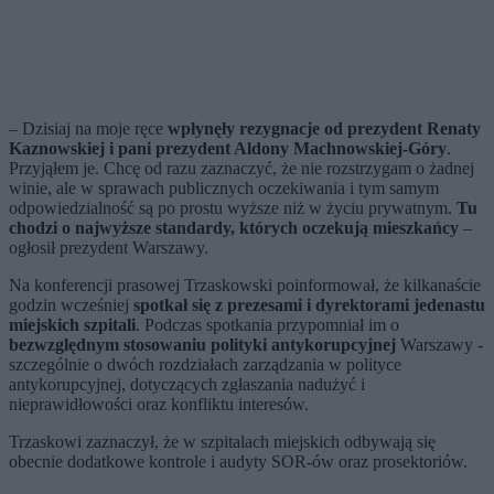
– Dzisiaj na moje ręce
wpłynęły rezygnacje od prezydent Renaty
Kaznowskiej i pani prezydent Aldony Machnowskiej-Góry
.
Przyjąłem je. Chcę od razu zaznaczyć, że nie rozstrzygam o żadnej
winie, ale w sprawach publicznych oczekiwania i tym samym
odpowiedzialność są po prostu wyższe niż w życiu prywatnym.
Tu
chodzi o najwyższe standardy, których oczekują mieszkańcy
–
ogłosił prezydent Warszawy.
Na konferencji prasowej Trzaskowski poinformował, że kilkanaście
godzin wcześniej
spotkał się z prezesami i dyrektorami jedenastu
miejskich szpitali
. Podczas spotkania przypomniał im o
bezwzględnym stosowaniu polityki antykorupcyjnej
Warszawy -
szczególnie o dwóch rozdziałach zarządzania w polityce
antykorupcyjnej, dotyczących zgłaszania nadużyć i
nieprawidłowości oraz konfliktu interesów.
Trzaskowi zaznaczył, że w szpitalach miejskich odbywają się
obecnie dodatkowe kontrole i audyty SOR-ów oraz prosektoriów.