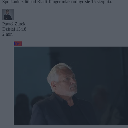
Spotkanie z Ittihad Riadi Tanger miało odbyć się 15 sierpnia.
Paweł Żurek
Dzisiaj 13:18
2 min
Kraj