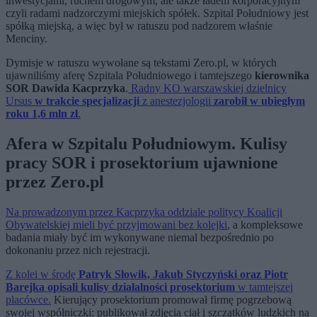
inwestycjami, ruchem drogowym, ale także ładem korporacyjnym
czyli radami nadzorczymi miejskich spółek. Szpital Południowy jest
spółką miejską, a więc był w ratuszu pod nadzorem właśnie
Menciny.
Dymisje w ratuszu wywołane są tekstami Zero.pl, w których
ujawniliśmy aferę Szpitala Południowego i tamtejszego
kierownika
SOR Dawida Kacprzyka
.
Radny KO warszawskiej dzielnicy
Ursus
w trakcie specjalizacji
z anestezjologii
zarobił w ubiegłym
roku 1,6 mln zł
.
Afera w Szpitalu Południowym. Kulisy
pracy SOR i prosektorium ujawnione
przez Zero.pl
Na prowadzonym przez Kacprzyka oddziale politycy Koalicji
Obywatelskiej mieli być przyjmowani bez kolejki
, a kompleksowe
badania miały być im wykonywane niemal bezpośrednio po
dokonaniu przez nich rejestracji.
Z kolei w środę
Patryk Słowik, Jakub Styczyński oraz Piotr
Barejka opisali kulisy działalności prosektorium
w tamtejszej
placówce.
Kierujący prosektorium promował firmę pogrzebową
swojej wspólniczki; publikował zdjęcia ciał i szczątków ludzkich na