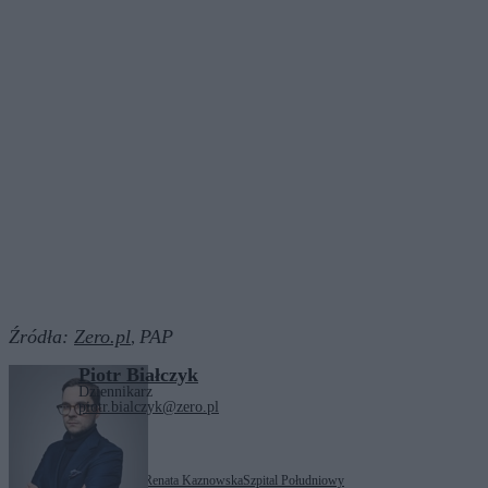
Źródła:
Zero.pl
PAP
,
Piotr Białczyk
Dziennikarz
piotr.bialczyk@zero.pl
Tagi:
Rafał Trzaskowski
Renata Kaznowska
Szpital Południowy