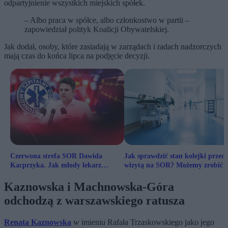
odpartyjnienie wszystkich miejskich spółek.
– Albo praca w spółce, albo członkostwo w partii –
zapowiedział polityk Koalicji Obywatelskiej.
Jak dodał, osoby, które zasiadają w zarządach i radach nadzorczych
mają czas do końca lipca na podjęcie decyzji.
Czerwona strefa SOR Dawida
Jak sprawdzić stan kolejki przed
Kacprzyka. Jak młody lekarz
wizytą na SOR? Możemy zrobić t
zajmował się najtrudniejszymi
sami
przypadkami
Kaznowska i Machnowska-Góra
odchodzą z warszawskiego ratusza
Renata Kaznowska
w imieniu Rafała Trzaskowskiego jako jego