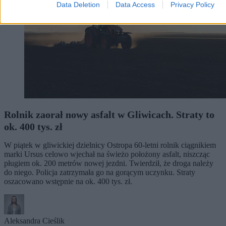
Data Deletion
Data Access
Privacy Policy
Rolnik zaorał nowy asfalt w Gliwicach. Straty to
ok. 400 tys. zł
W piątek w gliwickiej dzielnicy Ostropa 60-letni rolnik ciągnikiem
marki Ursus celowo wjechał na świeżo położony asfalt, niszcząc
pługiem ok. 200 metrów nowej jezdni. Twierdził, że droga należy
do niego. Policja zatrzymała go na gorącym uczynku. Straty
oszacowano wstępnie na ok. 400 tys. zł.
Aleksandra Cieślik