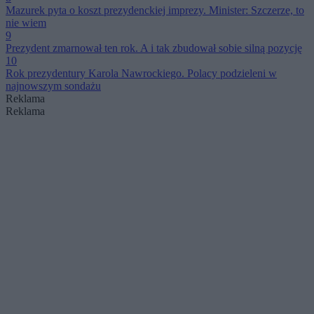
Mazurek pyta o koszt prezydenckiej imprezy. Minister: Szczerze, to
nie wiem
9
Prezydent zmarnował ten rok. A i tak zbudował sobie silną pozycję
10
Rok prezydentury Karola Nawrockiego. Polacy podzieleni w
najnowszym sondażu
Reklama
Reklama