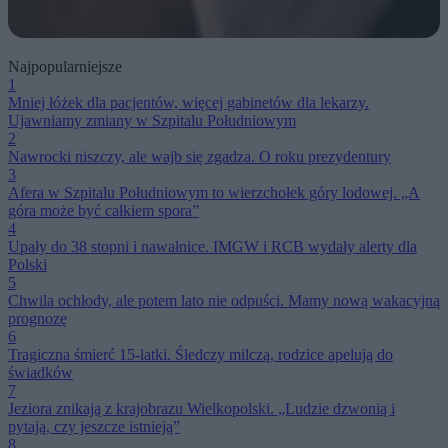
Najpopularniejsze
1
Mniej łóżek dla pacjentów, więcej gabinetów dla lekarzy.
Ujawniamy zmiany w Szpitalu Południowym
2
Nawrocki niszczy, ale wajb się zgadza. O roku prezydentury
3
Afera w Szpitalu Południowym to wierzchołek góry lodowej. „A
góra może być całkiem spora”
4
Upały do 38 stopni i nawałnice. IMGW i RCB wydały alerty dla
Polski
5
Chwila ochłody, ale potem lato nie odpuści. Mamy nową wakacyjną
prognozę
6
Tragiczna śmierć 15-latki. Śledczy milczą, rodzice apelują do
świadków
7
Jeziora znikają z krajobrazu Wielkopolski. „Ludzie dzwonią i
pytają, czy jeszcze istnieją”
8