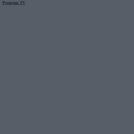
Program TV
© 2026 Kanał Zero Spółka Akcyjna