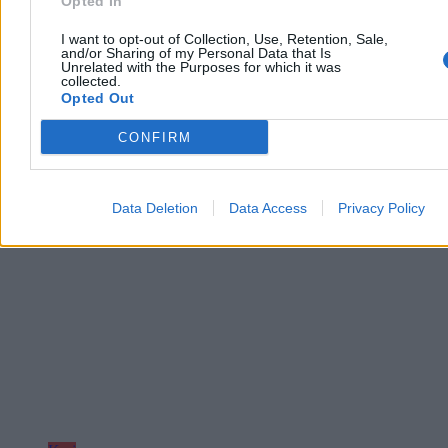
Polski po 1989 r. był Aleksander Kwaśniewski – wynika z sondażu
Opted In
przeprowadzonego dla Wirtualnej Polski. Najgorzej w badaniu
wypadł Lech Wałęsa i Wojciech Jaruzelski.
I want to opt-out of Collection, Use, Retention, Sale,
and/or Sharing of my Personal Data that Is
Unrelated with the Purposes for which it was
collected.
Opted Out
Paweł Żurek
Dzisiaj 12:42
CONFIRM
3 min
Reklama
Reklama
Data Deletion
Data Access
Privacy Policy