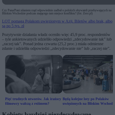
Czy Pana/Pani zdaniem rząd odpowiednio zadbał o polskich obywateli przebywających na
Bliskim Wschodzie podczas mającego tam miejsce konfliktu? (fot. Zero.pl)
LOT pomaga Polakom uwięzionym w Azji. Biletów albo brak, albo
są po 5 tys. zł
Pozytywnie działania władz oceniło więc 45,9 proc. respondentów
– tyle ankietowanych udzieliło odpowiedzi „zdecydowanie tak” lub
„raczej tak”. Ponad jedna czwarta (25,2 proc.) miała odmienne
zdanie i udzieliła odpowiedzi „zdecydowanie nie” lub „raczej nie”.
Pięć trudnych utworów. Jak irańscy
Będą kolejne loty po Polaków
filmowcy walczą z reżimem?
uwięzionych na Bliskim Wschodzi
Wiceminister ujawnia
Kobiety bardziej niezdecydowane