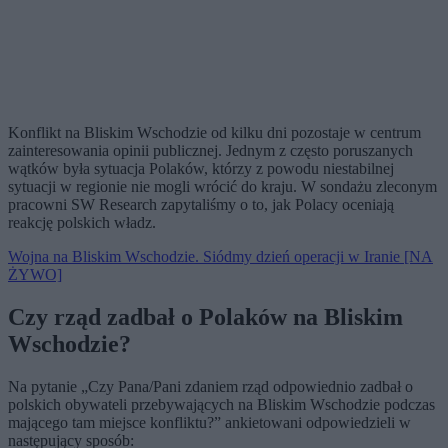
Konflikt na Bliskim Wschodzie od kilku dni pozostaje w centrum
zainteresowania opinii publicznej. Jednym z często poruszanych
wątków była sytuacja Polaków, którzy z powodu niestabilnej
sytuacji w regionie nie mogli wrócić do kraju. W sondażu zleconym
pracowni SW Research zapytaliśmy o to, jak Polacy oceniają
reakcję polskich władz.
Wojna na Bliskim Wschodzie. Siódmy dzień operacji w Iranie [NA
ŻYWO]
Czy rząd zadbał o Polaków na Bliskim
Wschodzie?
Na pytanie „Czy Pana/Pani zdaniem rząd odpowiednio zadbał o
polskich obywateli przebywających na Bliskim Wschodzie podczas
mającego tam miejsce konfliktu?” ankietowani odpowiedzieli w
następujący sposób: