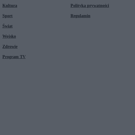
Kultura
Polityka prywatności
Sport
Regulamin
Świat
Wojsko
Zdrowie
Program TV
© 2026 Kanał Zero Spółka Akcyjna