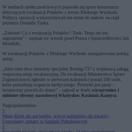
W mediach społecznościowych pojawiło się sporo komentarzy
dotyczących ewakuacji Polaków z terenu Bliskiego Wschodu.
Politycy opozycji wykorzystywali ten temat do ataków na rząd
premiera Donalda Tuska.
„
Żałosne! Co z ewakuacją Polaków? Tusk: Teraz nie ma
zagrożenia” – napisał we wtorek poseł Prawa i Sprawiedliwości Jan
Mosiński.
W ewakuację Polaków z Bliskiego Wschodu zaangażowano polską
armię.
„Jutro rano dwa samoloty specjalne Boeing-737 z wojskową załogą
rozpoczną misję ewakuacyjną. Do ewakuacji Ministerstwo Spraw
Zagranicznych zgłosiło w pierwszej kolejności ponad 100 osób,
które potrzebują wsparcia medycznego. Priorytet jest jasny –
bezpieczny powrót do domu” – ogłosił w środę
wicepremier i
minister obrony narodowej Władysław Kosiniak-Kamysz
.
Najpopularniejsze
1
Mniej łóżek dla pacjentów, więcej gabinetów dla lekarzy.
Ujawniamy zmiany w Szpitalu Południowym
2
Nawrocki niszczy, ale wajb się zgadza. O roku prezydentury