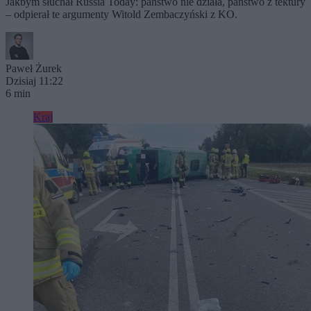
Jakbym słuchał Russia Today: państwo nie działa, państwo z tektury
– odpierał te argumenty Witold Zembaczyński z KO.
Paweł Żurek
Dzisiaj 11:22
6 min
Kraj