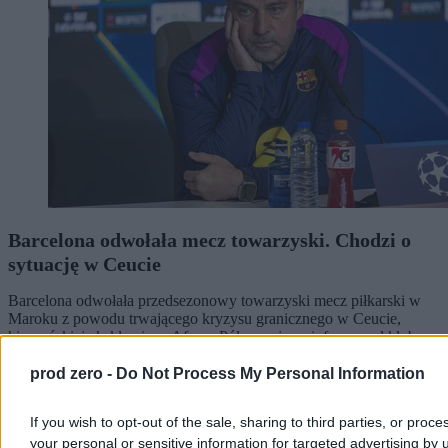
Barcelona odwołała mecz towarzyski. Chodzi o
sytuację w Ceucie
Barcelona odwołała przedsezonowy towarzyski mecz piłkarski w
Maroku z powodu trwającego kryzysu granicznego w Ceucie,
hiszpańskiej eksklawie w Afryce Północnej - poinformował klub.
Spotkanie z Ittihad Riadi Tanger miało odbyć się 15 sierpnia.
prod zero -
Do Not Process My Personal Information
If you wish to opt-out of the sale, sharing to third parties, or proce
Paweł Żurek
your personal or sensitive information for targeted advertising by 