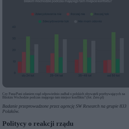
Czy Pana/Pani zdaniem rząd odpowiednio zadbał o polskich obywateli przebywających na
Bliskim Wschodzie podczas mającego tam miejsce konfliktu? (fot. Zero.pl)
Badanie przeprowadzone przez agencję SW Research na grupie 833
Polaków.
Politycy o reakcji rządu