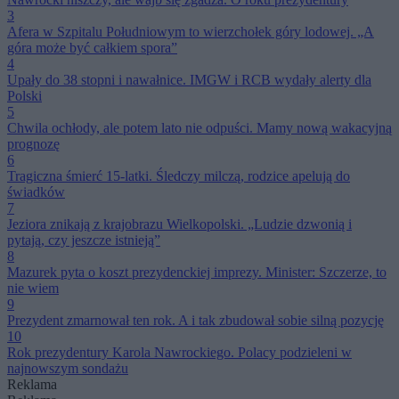
3
Afera w Szpitalu Południowym to wierzchołek góry lodowej. „A
góra może być całkiem spora”
4
Upały do 38 stopni i nawałnice. IMGW i RCB wydały alerty dla
Polski
5
Chwila ochłody, ale potem lato nie odpuści. Mamy nową wakacyjną
prognozę
6
Tragiczna śmierć 15-latki. Śledczy milczą, rodzice apelują do
świadków
7
Jeziora znikają z krajobrazu Wielkopolski. „Ludzie dzwonią i
pytają, czy jeszcze istnieją”
8
Mazurek pyta o koszt prezydenckiej imprezy. Minister: Szczerze, to
nie wiem
9
Prezydent zmarnował ten rok. A i tak zbudował sobie silną pozycję
10
Rok prezydentury Karola Nawrockiego. Polacy podzieleni w
najnowszym sondażu
Reklama