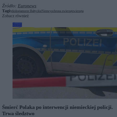
Źródło:
Euronews
Tagi:
ekologia
morze Bałtyckie
Niemcy
ochrona zwierząt
zwierzęta
Zobacz również
Świat
Śmierć Polaka po interwencji niemieckiej policji.
Trwa śledztwo