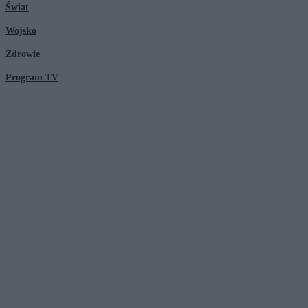
Świat
Wojsko
Zdrowie
Program TV
© 2026 Kanał Zero Spółka Akcyjna