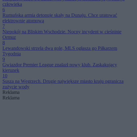
człowieka
6
Rumuńska armia detonuje skały na Dunaju. Chce uratować
elektrownię atomową
7
Niepokój na Bliskim Wschodzie. Nocny incydent w cieśninie
Ormuz
8
Lewandowski strzela dwa gole, MLS ogłasza go Piłkarzem
Tygodnia
9
Gwiazdor Premier League znalazł nowy klub. Zaskakujący
kierunek
10
Susza na Węgrzech. Drugie największe miasto kraju ogranicza
zużycie wody
Reklama
Reklama