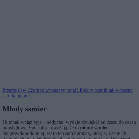
Przemysław Czarnek wyznaczy trend? Polacy ocenili tak wczesny
start kampanii
Młody samiec
Humbak wciąż żyje – oddycha, wydaje dźwięki i od czasu do czasu
unosi głowę. Specjaliści uważają, że to
młody samiec.
Najprawdopodobniej jest to ten sam humbak, który w ostatnich
tygodniach był wielokrotnie obserwowany w porcie w Wismarze.