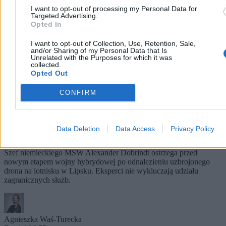
I want to opt-out of processing my Personal Data for
Targeted Advertising.
Opted In
I want to opt-out of Collection, Use, Retention, Sale,
and/or Sharing of my Personal Data that Is
Unrelated with the Purposes for which it was
collected.
Opted Out
CONFIRM
O krok od katastrofy na niemieckim lotnisku.
Data Deletion
Data Access
Privacy Policy
MSW mówi o „nowej jakości zagrożenia”
Szef niemieckiego MSW Alexander Dobrindt ostrzega przed
nowym etapem wojny hybrydowej po odnalezieniu uzbrojonego
drona na lotnisku w Lipsku. Eksperci nie wykluczają udziału
zagranicznych służb.
Agnieszka Waś-Turecka