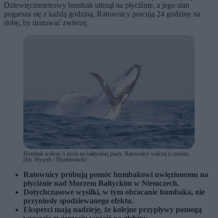
Dziewięciometrowy humbak utknął na płyciźnie, a jego stan
pogarsza się z każdą godziną. Ratownicy pracują 24 godziny na
dobę, by uratować zwierzę.
Humbak walczy o życie na bałtyckiej plaży. Ratownicy walczą z czasem.
(fot. Hyserb / Shutterstock)
Ratownicy próbują pomóc humbakowi uwięzionemu na
płyciźnie nad Morzem Bałtyckim w Niemczech.
Dotychczasowe wysiłki, w tym obracanie humbaka, nie
przyniosły spodziewanego efektu.
Eksperci mają nadzieję, że kolejne przypływy pomogą