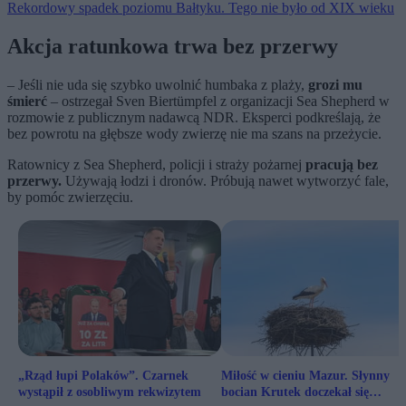
Rekordowy spadek poziomu Bałtyku. Tego nie było od XIX wieku
Akcja ratunkowa trwa bez przerwy
– Jeśli nie uda się szybko uwolnić humbaka z plaży,
grozi mu
śmierć
– ostrzegał Sven Biertümpfel z organizacji Sea Shepherd w
rozmowie z publicznym nadawcą NDR. Eksperci podkreślają, że
bez powrotu na głębsze wody zwierzę nie ma szans na przeżycie.
Ratownicy z Sea Shepherd, policji i straży pożarnej
pracują bez
przerwy.
Używają łodzi i dronów. Próbują nawet wytworzyć fale,
by pomóc zwierzęciu.
„Rząd łupi Polaków”. Czarnek
Miłość w cieniu Mazur. Słynny
wystąpił z osobliwym rekwizytem
bocian Krutek doczekał się