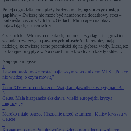
Policja ogrodziła teren plaży barierkami, by
ograniczyć dostęp
gapiów.
– Zwierzę nie może być narażone na dodatkowy stres –
podkreśla rzecznik Ulli Fritz Gerlach. Mimo apeli na plaży
pojawiają się spacerowicze.
Czas ucieka. Wieloryba nie da się po prostu wyciągnąć – grozi to
zadaniem zwierzęciu
poważnych obrażeń.
Ratownicy mają
nadzieję, że zwierzę samo przemieści się na głębsze wody. Liczą też
na kolejne przypływy. Na razie humbak walczy o każdy oddech.
Najpopularniejsze
1
Lewandowski może zostać najlepszym zawodnikiem MLS. „Polacy
nie wiedzą, o czym mówią”
2
Leon XIV wraca do korzeni. Watykan ujawnił cel wizyty papieża
3
Ceuta. Mała hiszpańska eksklawa, wielki europejski kryzys
migracyjny
4
Maroko miało ostrzec Hiszpanię przed szturmem. Kulisy kryzysu w
Ceucie
5
Kasparow ostro o Putinie: wróg każdego normalnego, wolnego