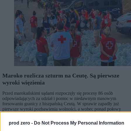
Maroko rozlicza szturm na Ceutę. Są pierwsze
wyroki więzienia
Przed marokańskimi sądami rozpoczęły się procesy 86 osób
odpowiadających za udział i pomoc w niedawnym masowym
forsowaniu granicy z hiszpańską Ceutą. W sprawie zapadły już
pierwsze wyroki pozbawienia wolności, a wobec ponad połowy
oskarżonych zastosowano środki zapobiegawcze w postaci
tymczasowego aresztu.
prod zero -
Do Not Process My Personal Information