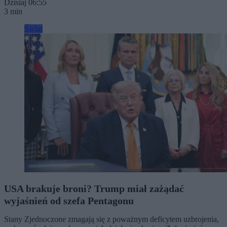
Dzisiaj 06:55
3 min
Świat
USA brakuje broni? Trump miał zażądać
wyjaśnień od szefa Pentagonu
Stany Zjednoczone zmagają się z poważnym deficytem uzbrojenia,