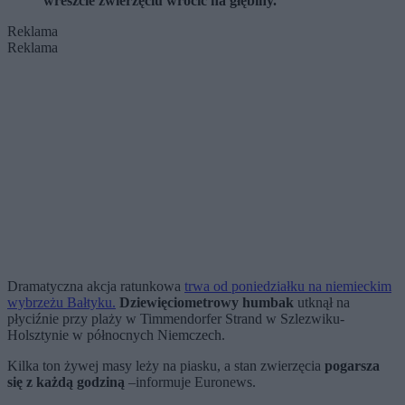
wreszcie zwierzęciu wrócić na głębiny.
Reklama
Reklama
Dramatyczna akcja ratunkowa
trwa od poniedziałku na niemieckim
wybrzeżu Bałtyku.
Dziewięciometrowy humbak
utknął na
płyciźnie przy plaży w Timmendorfer Strand w Szlezwiku-
Holsztynie w północnych Niemczech.
Kilka ton żywej masy leży na piasku, a stan zwierzęcia
pogarsza
się z każdą godziną
–informuje Euronews.