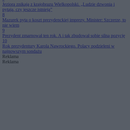
Jeziora znikają z krajobrazu Wielkopolski. „Ludzie dzwonią i
pytają, czy jeszcze istnieją”
8
Mazurek pyta o koszt prezydenckiej imprezy. Minister: Szczerze, to
nie wiem
9
Prezydent zmarnował ten rok. A i tak zbudował sobie silną pozycję
10
Rok prezydentury Karola Nawrockiego. Polacy podzieleni w
najnowszym sondażu
Reklama
Reklama