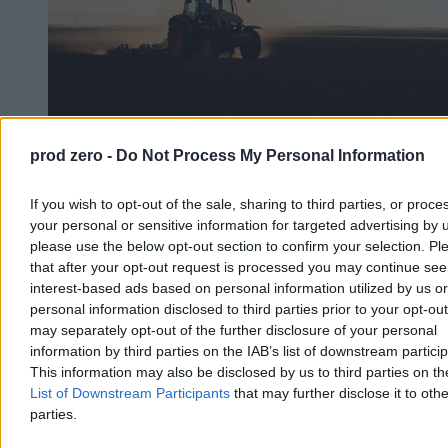
prod zero -
Do Not Process My Personal Information
Rolnik zaorał nowy asfalt w Gliwicach. Straty to
If you wish to opt-out of the sale, sharing to third parties, or proce
ok. 400 tys. zł
your personal or sensitive information for targeted advertising by 
please use the below opt-out section to confirm your selection. Pl
W piątek w gliwickiej dzielnicy Ostropa 60-letni rolnik ciągnikiem
marki Ursus celowo wjechał na świeżo położony asfalt, niszcząc
that after your opt-out request is processed you may continue see
pługiem ok. 200 metrów nowej jezdni. Twierdził, że droga należy
interest-based ads based on personal information utilized by us or
do niego. Policja zatrzymała go na gorącym uczynku. Straty
personal information disclosed to third parties prior to your opt-ou
oszacowano wstępnie na ok. 400 tys. zł.
may separately opt-out of the further disclosure of your personal
information by third parties on the IAB’s list of downstream partici
This information may also be disclosed by us to third parties on t
List of Downstream Participants
that may further disclose it to othe
Aleksandra Cieślik
parties.
Dzisiaj 18:17
3 min