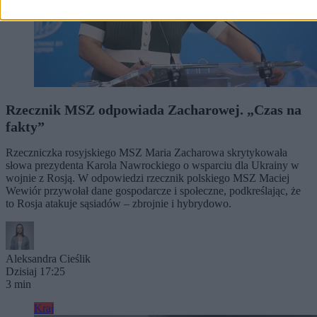
Rzecznik MSZ odpowiada Zacharowej. „Czas na
fakty”
Rzeczniczka rosyjskiego MSZ Maria Zacharowa skrytykowała
słowa prezydenta Karola Nawrockiego o wsparciu dla Ukrainy w
wojnie z Rosją. W odpowiedzi rzecznik polskiego MSZ Maciej
Wewiór przywołał dane gospodarcze i społeczne, podkreślając, że
to Rosja atakuje sąsiadów – zbrojnie i hybrydowo.
Aleksandra Cieślik
Dzisiaj 17:25
3 min
Kraj