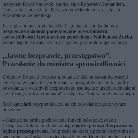
prezydent Karol Nawrocki spotkał się z Robertem Hernandem,
Tomaszem Janeczkiem i Krzysztofem Sierakiem – zastępcami
Prokuratora Generalnego.
Jak napisano na stronie kancelarii, „tematem spotkania były
bezprawne działania podejmowane przez ministra
sprawiedliwości i prokuratora generalnego Waldemara Żurka
wobec legalnie działających zastępców prokuratora generalnego”.
„Jawne bezprawie, przestępstwo”.
Przesłanie do ministra sprawiedliwości
Zbigniew Bogucki podczas spotkania z dziennikarzami poruszył
temat pojawiających się informacji o przygotowaniach do „próby
odwołania, a właściwie bezprawnego usunięcia z urzędu uchwałami
czy różnego rodzaju opiniami" zastępców Prokuratora Generalnego.
Szef kancelarii przypomniał, że na ich odwołanie zgodę wyraża
prezydent.
– Każda inna próba pozbawienia funkcji któregokolwiek z
zastępców Prokuratora Generalnego
będzie jawnym bezprawiem,
będzie przestępstwem
. I to przesłanie kieruję przede wszystkim do
pana ministra Żurka – powiedział Zbigniew Bogucki, apelując do