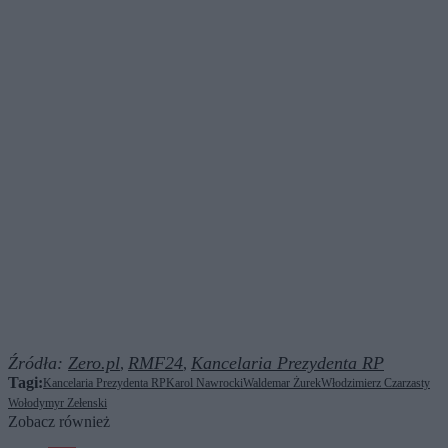
Źródła:
Zero.pl
RMF24
Kancelaria Prezydenta RP
,
,
Tagi:
Kancelaria Prezydenta RP
Karol Nawrocki
Waldemar Żurek
Włodzimierz Czarzasty
Wołodymyr Zełenski
Zobacz również