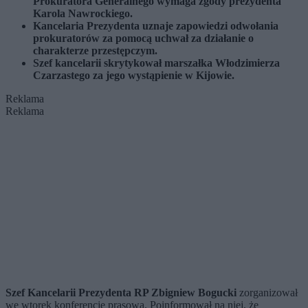
Prokuratora Generalnego wymaga zgody prezydenta
Karola Nawrockiego.
Kancelaria Prezydenta uznaje zapowiedzi odwołania
prokuratorów za pomocą uchwał za działanie o
charakterze przestępczym.
Szef kancelarii skrytykował marszałka Włodzimierza
Czarzastego za jego wystąpienie w Kijowie.
Reklama
Reklama
Szef Kancelarii Prezydenta RP Zbigniew Bogucki
zorganizował
we wtorek konferencję prasową. Poinformował na niej, że