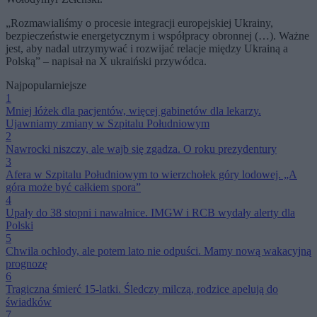
„Rozmawialiśmy o procesie integracji europejskiej Ukrainy,
bezpieczeństwie energetycznym i współpracy obronnej (…). Ważne
jest, aby nadal utrzymywać i rozwijać relacje między Ukrainą a
Polską” – napisał na X ukraiński przywódca.
Najpopularniejsze
1
Mniej łóżek dla pacjentów, więcej gabinetów dla lekarzy.
Ujawniamy zmiany w Szpitalu Południowym
2
Nawrocki niszczy, ale wajb się zgadza. O roku prezydentury
3
Afera w Szpitalu Południowym to wierzchołek góry lodowej. „A
góra może być całkiem spora”
4
Upały do 38 stopni i nawałnice. IMGW i RCB wydały alerty dla
Polski
5
Chwila ochłody, ale potem lato nie odpuści. Mamy nową wakacyjną
prognozę
6
Tragiczna śmierć 15-latki. Śledczy milczą, rodzice apelują do
świadków
7