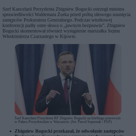
Szef Kancelarii Prezydenta Zbigniew Bogucki ostrzegł ministra
sprawiedliwości Waldemara Żurka przed próbą siłowego usunięcia
zastępców Prokuratora Generalnego. Podczas wtorkowej
konferencji padły ostre słowa o „jawnym bezprawiu”. Zbigniew
Bogucki skomentował również wystąpienie marszałka Sejmu
Włodzimierza Czarzastego w Kijowie.
Szef Kancelarii Prezydenta RP Zbigniew Bogucki na briefingu prasowym
w Pałacu Prezydenckim w Warszawie. (fot. Paweł Supernak / PAP)
Zbigniew Bogucki przekazał, że odwołanie zastępców