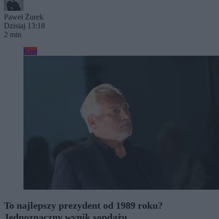
Paweł Żurek
Dzisiaj 13:18
2 min
Kraj
To najlepszy prezydent od 1989 roku?
Jednoznaczny wynik sondażu