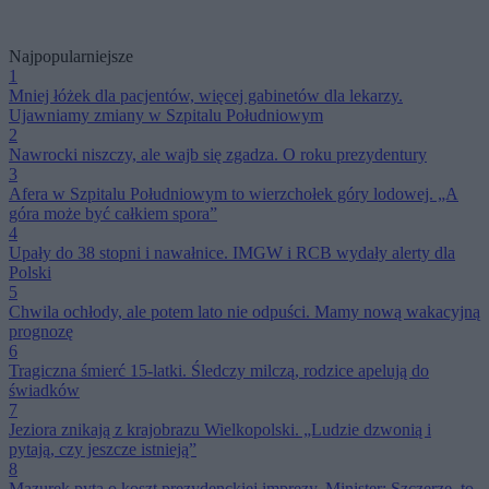
Najpopularniejsze
1
Mniej łóżek dla pacjentów, więcej gabinetów dla lekarzy.
Ujawniamy zmiany w Szpitalu Południowym
2
Nawrocki niszczy, ale wajb się zgadza. O roku prezydentury
3
Afera w Szpitalu Południowym to wierzchołek góry lodowej. „A
góra może być całkiem spora”
4
Upały do 38 stopni i nawałnice. IMGW i RCB wydały alerty dla
Polski
5
Chwila ochłody, ale potem lato nie odpuści. Mamy nową wakacyjną
prognozę
6
Tragiczna śmierć 15-latki. Śledczy milczą, rodzice apelują do
świadków
7
Jeziora znikają z krajobrazu Wielkopolski. „Ludzie dzwonią i
pytają, czy jeszcze istnieją”
8
Mazurek pyta o koszt prezydenckiej imprezy. Minister: Szczerze, to