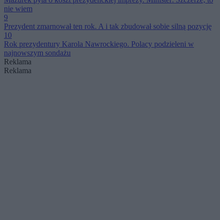
nie wiem
9
Prezydent zmarnował ten rok. A i tak zbudował sobie silną pozycję
10
Rok prezydentury Karola Nawrockiego. Polacy podzieleni w
najnowszym sondażu
Reklama
Reklama