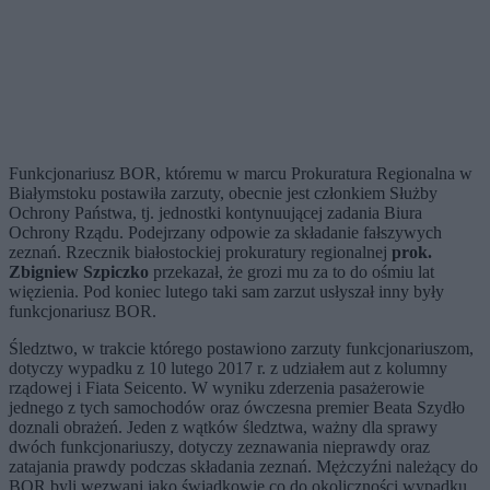
Funkcjonariusz BOR, któremu w marcu Prokuratura Regionalna w
Białymstoku postawiła zarzuty, obecnie jest członkiem Służby
Ochrony Państwa, tj. jednostki kontynuującej zadania Biura
Ochrony Rządu. Podejrzany odpowie za składanie fałszywych
zeznań. Rzecznik białostockiej prokuratury regionalnej
prok.
Zbigniew Szpiczko
przekazał, że grozi mu za to do ośmiu lat
więzienia. Pod koniec lutego taki sam zarzut usłyszał inny były
funkcjonariusz BOR.
Śledztwo, w trakcie którego postawiono zarzuty funkcjonariuszom,
dotyczy wypadku z 10 lutego 2017 r. z udziałem aut z kolumny
rządowej i Fiata Seicento. W wyniku zderzenia pasażerowie
jednego z tych samochodów oraz ówczesna premier Beata Szydło
doznali obrażeń. Jeden z wątków śledztwa, ważny dla sprawy
dwóch funkcjonariuszy, dotyczy zeznawania nieprawdy oraz
zatajania prawdy podczas składania zeznań. Mężczyźni należący do
BOR byli wezwani jako świadkowie co do okoliczności wypadku.