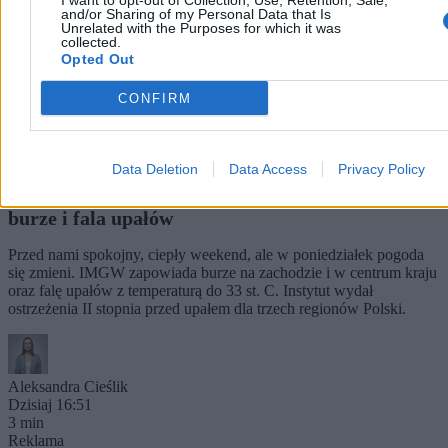
I want to opt-out of Collection, Use, Retention, Sale,
and/or Sharing of my Personal Data that Is
Unrelated with the Purposes for which it was
collected.
Opted Out
CONFIRM
Data Deletion
Data Access
Privacy Policy
Chwila wytchnienia w pogodzie. W poniedziałek
burze i fala upałów
Przed nami spokojny, ciepły weekend, ale w poniedziałek pogoda
się zmieni. IMGW zapowiada burze na zachodzie i w centrum kraju
oraz falę upałów z temperaturą do 33 st. C. Instytut wydał
ostrzeżenia II stopnia przed upałem dla trzech regionów Polski.
Aleksandra Cieślik
Dzisiaj 16:51
3 min
Reklama