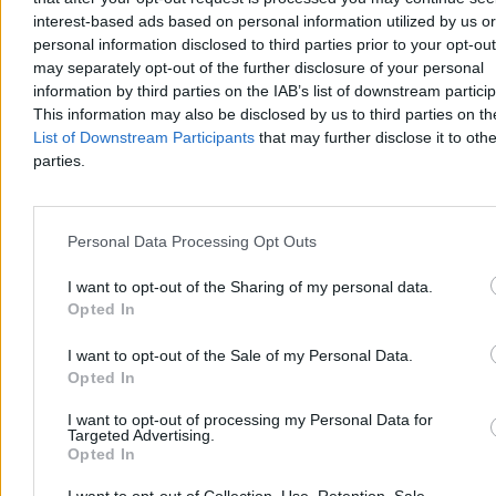
interest-based ads based on personal information utilized by us or
personal information disclosed to third parties prior to your opt-ou
Rzecznik MSZ odpowiada Zacharowej. „Czas na
may separately opt-out of the further disclosure of your personal
fakty”
information by third parties on the IAB’s list of downstream partici
This information may also be disclosed by us to third parties on t
Rzeczniczka rosyjskiego MSZ Maria Zacharowa skrytykowała
słowa prezydenta Karola Nawrockiego o wsparciu dla Ukrainy w
List of Downstream Participants
that may further disclose it to othe
wojnie z Rosją. W odpowiedzi rzecznik polskiego MSZ Maciej
parties.
Wewiór przywołał dane gospodarcze i społeczne, podkreślając, że
to Rosja atakuje sąsiadów – zbrojnie i hybrydowo.
Personal Data Processing Opt Outs
Aleksandra Cieślik
I want to opt-out of the Sharing of my personal data.
Dzisiaj 17:25
Opted In
3 min
I want to opt-out of the Sale of my Personal Data.
Kraj
Opted In
I want to opt-out of processing my Personal Data for
Targeted Advertising.
Opted In