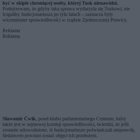
być w ekipie chroniącej osoby, której Tusk nienawidzi.
Podejrzewam, że gdyby taka sprawa wydarzyła się Tuskowi, nie
ścigaliby funkcjonariusza po tylu latach – zaznacza były
wiceminister sprawiedliwości w rządzie Zjednoczonej Prawicy.
Reklama
Reklama
Sławomir Ćwik
, poseł klubu parlamentarnego Centrum, który
także jest w sejmowej komisji sprawiedliwości, twierdzi, że jeśli
zostanie udowodnione, iż funkcjonariusze poświadczali nieprawdę,
śledztwem powinni zostać objęci ich przełożeni.