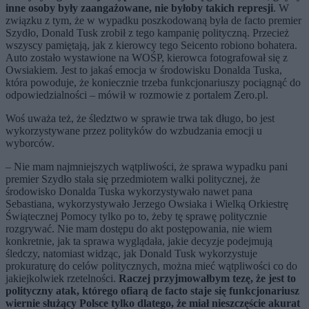
inne osoby były zaangażowane, nie byłoby takich represji
. W
związku z tym, że w wypadku poszkodowaną była de facto premier
Szydło, Donald Tusk zrobił z tego kampanię polityczną. Przecież
wszyscy pamiętają, jak z kierowcy tego Seicento robiono bohatera.
Auto zostało wystawione na WOŚP, kierowca fotografował się z
Owsiakiem. Jest to jakaś emocja w środowisku Donalda Tuska,
która powoduje, że koniecznie trzeba funkcjonariuszy pociągnąć do
odpowiedzialności – mówił w rozmowie z portalem Zero.pl.
Woś uważa też, że śledztwo w sprawie trwa tak długo, bo jest
wykorzystywane przez polityków do wzbudzania emocji u
wyborców.
– Nie mam najmniejszych wątpliwości, że sprawa wypadku pani
premier Szydło stała się przedmiotem walki politycznej, że
środowisko Donalda Tuska wykorzystywało nawet pana
Sebastiana, wykorzystywało Jerzego Owsiaka i Wielką Orkiestrę
Świątecznej Pomocy tylko po to, żeby tę sprawę politycznie
rozgrywać. Nie mam dostępu do akt postępowania, nie wiem
konkretnie, jak ta sprawa wyglądała, jakie decyzje podejmują
śledczy, natomiast widząc, jak Donald Tusk wykorzystuje
prokuraturę do celów politycznych, można mieć wątpliwości co do
jakiejkolwiek rzetelności.
Raczej przyjmowałbym tezę, że jest to
polityczny atak, którego ofiarą de facto staje się funkcjonariusz
wiernie służący Polsce tylko dlatego, że miał nieszczęście akurat