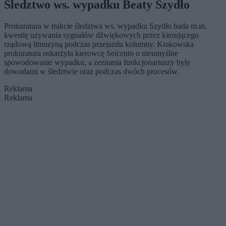
Śledztwo ws. wypadku Beaty Szydło
Prokuratura w trakcie śledztwa ws. wypadku Szydło bada m.in.
kwestię używania sygnałów dźwiękowych przez kierującego
rządową limuzyną podczas przejazdu kolumny. Krakowska
prokuratura oskarżyła kierowcę Seicento o nieumyślne
spowodowanie wypadku, a zeznania funkcjonariuszy były
dowodami w śledztwie oraz podczas dwóch procesów.
Reklama
Reklama