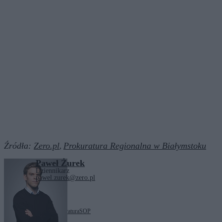
Źródła:
Zero.pl
Prokuratura Regionalna w Białymstoku
,
Paweł Żurek
Dziennikarz
pawel.zurek@zero.pl
Tagi:
Beata Szydło
prokuratura
SOP
Zobacz również