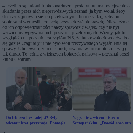
– Jeżeli to są liniowi funkcjonariusze i prokuratura ma podejrzenie o
składaniu przez nich nieprawdziwych zeznań, ja bym wolał, żeby
śledczy zajmowali się ich przełożonymi, bo nie sądzę, żeby oni
sobie sami wymyślili, że będą poświadczać nieprawdę. Niezależnie
od ich odpowiedzialności należy sprawdzić wątek, czy nie był
wywierany wpływ na nich przez ich przełożonych. Wiemy, jak to
wyglądało na początku za rządów PiS, że brakowało dowodów, bo
się gdzieś „zagubiły” i nie było woli rzeczywistego wyjaśnienia tej
sprawy. Ubolewam, że u nas postępowania w prokuraturze trwają
tak długo. To jedna z większych bolączek państwa – przyznał poseł
klubu Centrum.
Do lekarza bez kolejki? Były
Nagranie z wiceministrem
wiceminister przyznaje: Pomogłem
Szczepańskim. „Dowód absolutne
w dwóch sytuacjach
upadku”