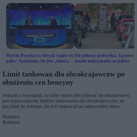
Marcin Przydacz o decyzji rządu ws.
Od północy podwyżka. Są nowe
paliw: Spóźniona, bo jest „dziura
stawki maksymalne za paliwo
Domańskiego”
Limit tankowań dla obcokrajowców po
obniżeniu cen benzyny
Jednym z rozwiązań, na które może zdecydować się ministerstwo,
jest wprowadzenie limitów tankowania dla obcokrajowców, na
przykład do jednego, dwóch tankowań na odpowiedni okres.
Reklama
Reklama