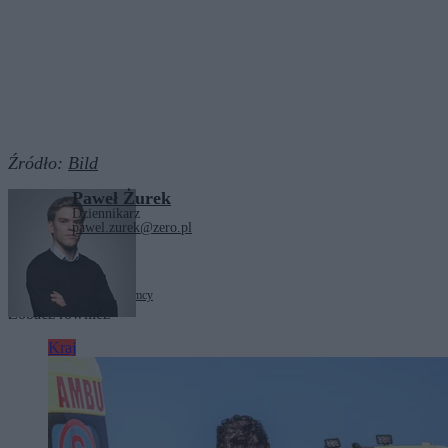
Źródło:
Bild
Paweł Żurek
Dziennikarz
pawel.zurek@zero.pl
Tagi:
Miłosz Motyka
Niemcy
Zobacz również
Kraj