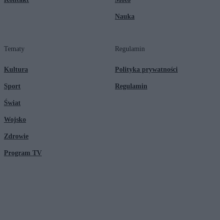
Nauka
Tematy
Regulamin
Kultura
Polityka prywatności
Sport
Regulamin
Świat
Wojsko
Zdrowie
Program TV
© 2026 Kanał Zero Spółka Akcyjna