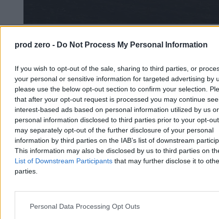
Rolnik zaorał nowy asfalt w Gliwicach. Straty to
prod zero -
Do Not Process My Personal Information
ok. 400 tys. zł
If you wish to opt-out of the sale, sharing to third parties, or proce
W piątek w gliwickiej dzielnicy Ostropa 60-letni rolnik ciągnikiem
marki Ursus celowo wjechał na świeżo położony asfalt, niszcząc
your personal or sensitive information for targeted advertising by 
pługiem ok. 200 metrów nowej jezdni. Twierdził, że droga należy
please use the below opt-out section to confirm your selection. Pl
do niego. Policja zatrzymała go na gorącym uczynku. Straty
that after your opt-out request is processed you may continue see
oszacowano wstępnie na ok. 400 tys. zł.
interest-based ads based on personal information utilized by us or
personal information disclosed to third parties prior to your opt-ou
may separately opt-out of the further disclosure of your personal
information by third parties on the IAB’s list of downstream partici
Aleksandra Cieślik
This information may also be disclosed by us to third parties on t
Dzisiaj 18:17
3 min
List of Downstream Participants
that may further disclose it to othe
Reklama
parties.
Reklama
Personal Data Processing Opt Outs