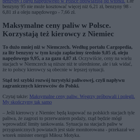
benzyny i oleju napędowego w Polsce obowiązują od wtorku.
Litr
benzyny 95 nie może kosztować więcej niż 6,21 zł, benzyny 98 -
6,81 zł a oleju napędowego - 7,66 zł.
Maksymalne ceny paliw w Polsce.
Korzystają też kierowcy z Niemiec
To dużo mniej niż w Niemczech. Według portalu Cargopedia,
za litr benzyny w tym kraju zapłacimy średnio 9,05 zł, oleju
napędowego 9,95, a za gazu 4,87 zł.
Oczywiście, ceny na wielu
stacjach w Niemczech są niższe niż te uśrednione, ale i tak widać,
że to polscy kierowcy są obecnie w lepszej sytuacji.
Stąd też szybki rozwój turystyki paliwowej, czyli napływu
zagranicznych kierowców do Polski.
Czytaj także:
Maksymalne ceny paliw. Węgrzy próbowali i polegli.
My skończymy tak samo
– Jeśli kierowcy z Niemiec będą kupować na polskich stacjach tyle
paliwa, że zagrozi to przerwaniem podaży, rząd będzie mógł
wprowadzić limity tankowania. Sytuacja na stacjach paliw w
przygranicznych powiatach jest stale monitorowana - przekazał we
wtorek minister energii Miłosz Motyka.