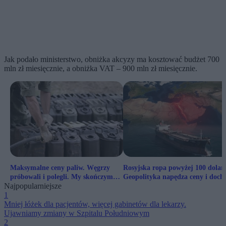
Jak podało ministerstwo, obniżka akcyzy ma kosztować budżet 700
mln zł miesięcznie, a obniżka VAT – 900 mln zł miesięcznie.
Maksymalne ceny paliw. Węgrzy
Rosyjska ropa powyżej 100 dolar
próbowali i polegli. My skończymy
Geopolityka napędza ceny i doch
Najpopularniejsze
tak samo
Kremla
1
Mniej łóżek dla pacjentów, więcej gabinetów dla lekarzy.
Ujawniamy zmiany w Szpitalu Południowym
2