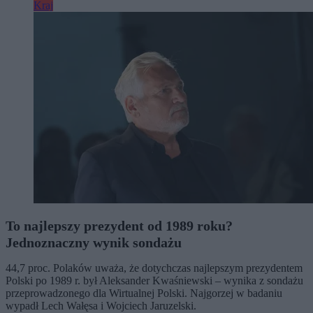
Kraj
To najlepszy prezydent od 1989 roku?
Jednoznaczny wynik sondażu
44,7 proc. Polaków uważa, że dotychczas najlepszym prezydentem
Polski po 1989 r. był Aleksander Kwaśniewski – wynika z sondażu
przeprowadzonego dla Wirtualnej Polski. Najgorzej w badaniu
wypadł Lech Wałęsa i Wojciech Jaruzelski.