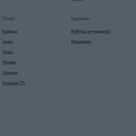
Tematy
Regulamin
Kultura
Polityka prywatności
Sport
Regulamin
Świat
Wojsko
Zdrowie
Program TV
© 2026 Kanał Zero Spółka Akcyjna