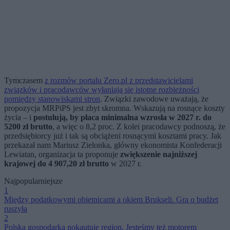
Tymczasem
z rozmów portalu Zero.pl z przedstawicielami
związków i pracodawców wyłaniają się istotne rozbieżności
pomiędzy stanowiskami stron
. Związki zawodowe uważają, że
propozycja MRPiPS jest zbyt skromna. Wskazują na rosnące koszty
życia – i
postulują, by płaca minimalna wzrosła w 2027 r. do
5200 zł brutto
, a więc o 8,2 proc. Z kolei pracodawcy podnoszą, że
przedsiębiorcy już i tak są obciążeni rosnącymi kosztami pracy. Jak
przekazał nam Mariusz Zielonka, główny ekonomista Konfederacji
Lewiatan, organizacja ta proponuje
zwiększenie najniższej
krajowej do 4 907,20 zł brutto
w 2027 r.
Najpopularniejsze
1
Między podatkowymi obietnicami a okiem Brukseli. Gra o budżet
ruszyła
2
Polska gospodarka nokautuje region. Jesteśmy też motorem