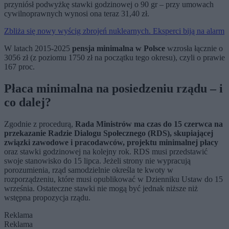
przyniósł podwyżkę stawki godzinowej o 90 gr – przy umowach
cywilnoprawnych wynosi ona teraz 31,40 zł.
Zbliża się nowy wyścig zbrojeń nuklearnych. Eksperci biją na alarm
W latach 2015-2025
pensja minimalna w Polsce
wzrosła łącznie o
3056 zł (z poziomu 1750 zł na początku tego okresu), czyli o prawie
167 proc.
Płaca minimalna na posiedzeniu rządu – i
co dalej?
Zgodnie z procedurą,
Rada Ministrów ma czas do 15 czerwca na
przekazanie Radzie Dialogu Społecznego (RDS), skupiającej
związki zawodowe i pracodawców, projektu minimalnej płacy
oraz stawki godzinowej na kolejny rok. RDS musi przedstawić
swoje stanowisko do 15 lipca. Jeżeli strony nie wypracują
porozumienia, rząd samodzielnie określa te kwoty w
rozporządzeniu, które musi opublikować w Dzienniku Ustaw do 15
września. Ostateczne stawki nie mogą być jednak niższe niż
wstępna propozycja rządu.
Reklama
Reklama