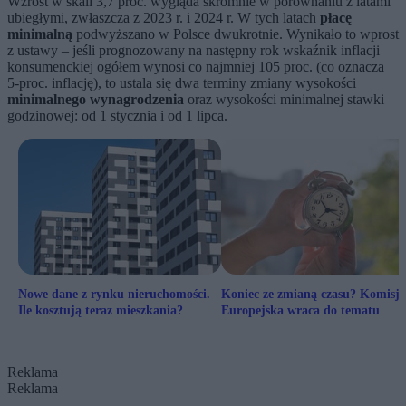
Wzrost w skali 3,7 proc. wygląda skromnie w porównaniu z latami
ubiegłymi, zwłaszcza z 2023 r. i 2024 r. W tych latach
płacę
minimalną
podwyższano w Polsce dwukrotnie. Wynikało to wprost
z ustawy – jeśli prognozowany na następny rok wskaźnik inflacji
konsumenckiej ogółem wynosi co najmniej 105 proc. (co oznacza
5-proc. inflację), to ustala się dwa terminy zmiany wysokości
minimalnego wynagrodzenia
oraz wysokości minimalnej stawki
godzinowej: od 1 stycznia i od 1 lipca.
Nowe dane z rynku nieruchomości.
Koniec ze zmianą czasu? Komisja
Ile kosztują teraz mieszkania?
Europejska wraca do tematu
Reklama
Reklama