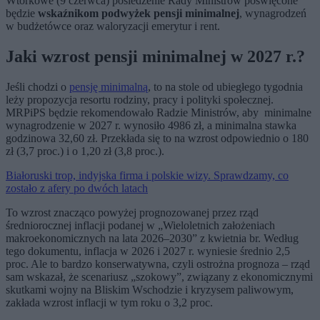
Wtorkowe (9 czerwca) posiedzenie Rady Ministrów poświęcone
będzie
wskaźnikom podwyżek pensji minimalnej
, wynagrodzeń
w budżetówce oraz waloryzacji emerytur i rent.
Jaki wzrost pensji minimalnej w 2027 r.?
Jeśli chodzi o
pensję minimalną
, to na stole od ubiegłego tygodnia
leży propozycja resortu rodziny, pracy i polityki społecznej.
MRPiPS będzie rekomendowało Radzie Ministrów, aby minimalne
wynagrodzenie w 2027 r. wynosiło 4986 zł, a minimalna stawka
godzinowa 32,60 zł. Przekłada się to na wzrost odpowiednio o 180
zł (3,7 proc.) i o 1,20 zł (3,8 proc.).
Białoruski trop, indyjska firma i polskie wizy. Sprawdzamy, co
zostało z afery po dwóch latach
To wzrost znacząco powyżej prognozowanej przez rząd
średniorocznej inflacji podanej w „Wieloletnich założeniach
makroekonomicznych na lata 2026–2030” z kwietnia br. Według
tego dokumentu, inflacja w 2026 i 2027 r. wyniesie średnio 2,5
proc. Ale to bardzo konserwatywna, czyli ostrożna prognoza – rząd
sam wskazał, że scenariusz „szokowy”, związany z ekonomicznymi
skutkami wojny na Bliskim Wschodzie i kryzysem paliwowym,
zakłada wzrost inflacji w tym roku o 3,2 proc.