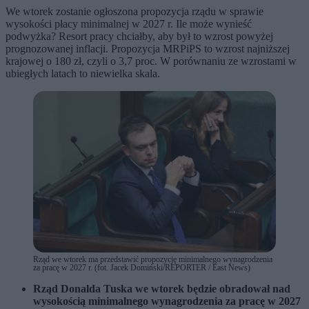
We wtorek zostanie ogłoszona propozycja rządu w sprawie
wysokości płacy minimalnej w 2027 r. Ile może wynieść
podwyżka? Resort pracy chciałby, aby był to wzrost powyżej
prognozowanej inflacji. Propozycja MRPiPS to wzrost najniższej
krajowej o 180 zł, czyli o 3,7 proc. W porównaniu ze wzrostami w
ubiegłych latach to niewielka skala.
Rząd we wtorek ma przedstawić propozycję minimalnego wynagrodzenia
za pracę w 2027 r. (fot. Jacek Domiński/REPORTER / East News)
Rząd Donalda Tuska we wtorek będzie obradował nad
wysokością minimalnego wynagrodzenia za pracę w 2027