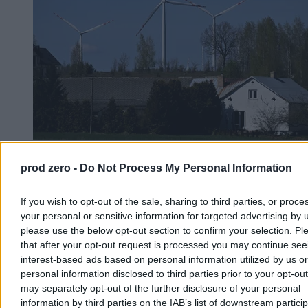
„Kraj węgla odkrywa OZE”. Niemcy cieszą się ze
prod zero -
Do Not Process My Personal Information
zmian w Polsce, martwi ich prezydent
If you wish to opt-out of the sale, sharing to third parties, or proce
Niemiecki dziennik „Frankfurter Allgemeine Zeitung” z
zadowoleniem stwierdza, że Polska coraz mocniej zwraca się ku
your personal or sensitive information for targeted advertising by 
odnawialnym źródłom energii: energetyce wiatrowej i słonecznej.
please use the below opt-out section to confirm your selection. Pl
Niepokój autora tekstu budzi natomiast to, że część inicjatyw rządu
that after your opt-out request is processed you may continue see
w zakresie polityki klimatycznej napotyka opór ze strony prezydenta
interest-based ads based on personal information utilized by us or
Karola Nawrockiego.
personal information disclosed to third parties prior to your opt-ou
may separately opt-out of the further disclosure of your personal
information by third parties on the IAB’s list of downstream partici