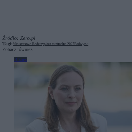
Źródło:
Zero.pl
Tagi:
Ministerstwo Rodziny
płaca minimalna 2027
Podwyżki
Zobacz również
Biznes