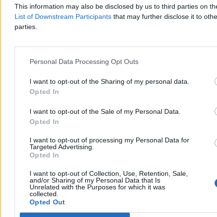
This information may also be disclosed by us to third parties on t
Katarzyna Dybińska
Wczoraj 14:38
List of Downstream Participants
that may further disclose it to othe
4 min
parties.
Biznes
Personal Data Processing Opt Outs
I want to opt-out of the Sharing of my personal data.
Opted In
I want to opt-out of the Sale of my Personal Data.
Opted In
I want to opt-out of processing my Personal Data for
Targeted Advertising.
Opted In
I want to opt-out of Collection, Use, Retention, Sale,
and/or Sharing of my Personal Data that Is
Unrelated with the Purposes for which it was
Może być taniej na stacjach. Jest nowa prognoza
collected.
Opted Out
cen paliw