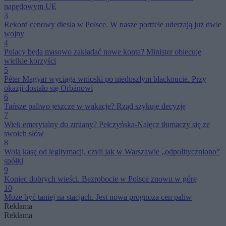
napędowym UE
3
Rekord cenowy diesla w Polsce. W nasze portfele uderzają już dwie
wojny
4
Polacy będą masowo zakładać nowe konta? Minister obiecuje
wielkie korzyści
5
Péter Magyar wyciąga wnioski po niedoszłym blackoucie. Przy
okazji dostało się Orbánowi
6
Tańsze paliwo jeszcze w wakacje? Rząd szykuje decyzję
7
Wiek emerytalny do zmiany? Pełczyńska-Nałęcz tłumaczy się ze
swoich słów
8
Wolą kasę od legitymacji, czyli jak w Warszawie „odpolityczniono”
spółki
9
Koniec dobrych wieści. Bezrobocie w Polsce znowu w górę
10
Może być taniej na stacjach. Jest nowa prognoza cen paliw
Reklama
Reklama