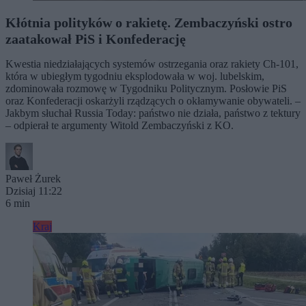
Kłótnia polityków o rakietę. Zembaczyński ostro
zaatakował PiS i Konfederację
Kwestia niedziałających systemów ostrzegania oraz rakiety Ch-101,
która w ubiegłym tygodniu eksplodowała w woj. lubelskim,
zdominowała rozmowę w Tygodniku Politycznym. Posłowie PiS
oraz Konfederacji oskarżyli rządzących o okłamywanie obywateli. –
Jakbym słuchał Russia Today: państwo nie działa, państwo z tektury
– odpierał te argumenty Witold Zembaczyński z KO.
Paweł Żurek
Dzisiaj 11:22
6 min
Kraj