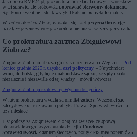
Jak donosi RMF24.pl, prokuratura nie składała nowych wniosków
w tej sprawie, ale próbowała
poprawiać pierwotny dokument.
Sąd konsekwentnie jednak wytykał kolejne pomyłki formalne.
W końcu obrońcy Ziobry odwołali się i sąd
przyznał im rację:
uznał, że postanowienie prokuratora nie miało podstaw prawnych.
Co prokuratura zarzuca Zbigniewowi
Ziobrze?
Zbigniew Ziobro od dłuższego czasu przebywa na Węgrzech.
Pod
koniec grudnia 2025 r. uzyskał
azyl polityczny.
– Natychmiast
wrócę do Polski, gdy będę miał podstawę sądzić, że sądy działają
niezależnie i niezawiśle od tej władzy – mówił wówczas.
Zbigniew Ziobro poszukiwany. Wydano list gończy
W lutym prokuratura wydała za nim
list gończy.
Wcześniej sąd
zdecydował o aresztowaniu polityka Prawa i Sprawiedliwości na
trzy miesiące.
List gończy za Zbigniewem Ziobrą ma związek ze sprawą
nieprawidłowego przyznawania dotacji
z Funduszu
Sprawiedliwości.
Zdaniem śledczych, polityk PiS miał popełnić 26