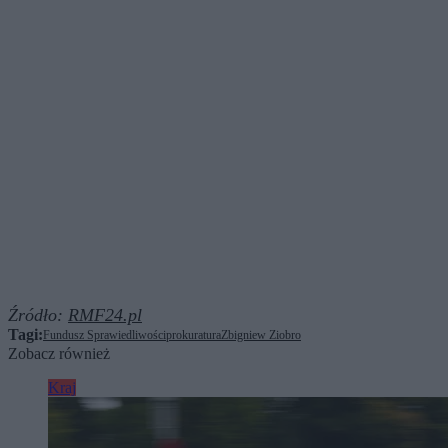
Źródło:
RMF24.pl
Tagi:
Fundusz Sprawiedliwości
prokuratura
Zbigniew Ziobro
Zobacz również
Kraj