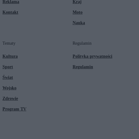
Reklama
Kraj
Kontakt
Moto
Nauka
Tematy
Regulamin
Kultura
Polityka prywatności
Sport
Regulamin
Świat
Wojsko
Zdrowie
Program TV
© 2026 Kanał Zero Spółka Akcyjna