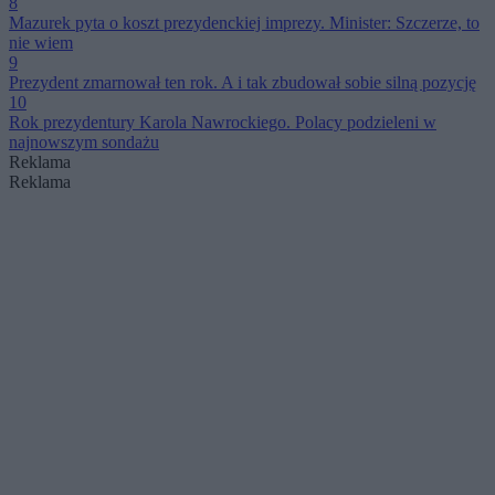
8
Mazurek pyta o koszt prezydenckiej imprezy. Minister: Szczerze, to
nie wiem
9
Prezydent zmarnował ten rok. A i tak zbudował sobie silną pozycję
10
Rok prezydentury Karola Nawrockiego. Polacy podzieleni w
najnowszym sondażu
Reklama
Reklama