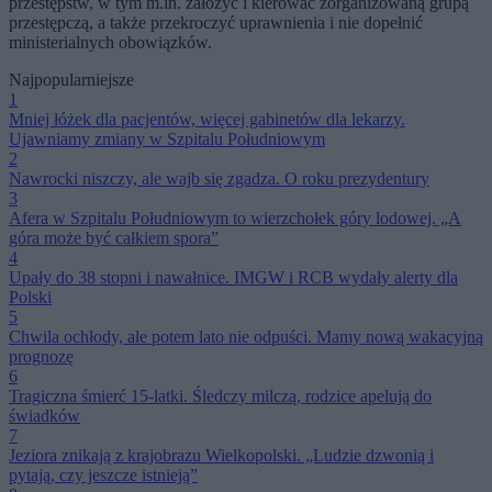
przestępstw, w tym m.in. założyć i kierować zorganizowaną grupą
przestępczą, a także przekroczyć uprawnienia i nie dopełnić
ministerialnych obowiązków.
Najpopularniejsze
1
Mniej łóżek dla pacjentów, więcej gabinetów dla lekarzy.
Ujawniamy zmiany w Szpitalu Południowym
2
Nawrocki niszczy, ale wajb się zgadza. O roku prezydentury
3
Afera w Szpitalu Południowym to wierzchołek góry lodowej. „A
góra może być całkiem spora”
4
Upały do 38 stopni i nawałnice. IMGW i RCB wydały alerty dla
Polski
5
Chwila ochłody, ale potem lato nie odpuści. Mamy nową wakacyjną
prognozę
6
Tragiczna śmierć 15-latki. Śledczy milczą, rodzice apelują do
świadków
7
Jeziora znikają z krajobrazu Wielkopolski. „Ludzie dzwonią i
pytają, czy jeszcze istnieją”