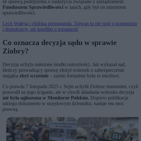
ze sprawą podejrzenia o nadużycia związane z zarządzaniem
Funduszem Sprawiedliwości
w latach, gdy był on ministrem
sprawiedliwości.
Lech Wałęsa i chińska propaganda. Tajwan to nie spór o komunizm
i demokrację, ale konflikt o tożsamość
Co oznacza decyzja sądu w sprawie
Ziobry?
Decyzja uchyla nałożone środki ostrożności. Jak wykazał sąd,
śledczy prowadzący sprawę złożył wniosek o zabezpieczenie
majątku
zbyt wcześnie
– zanim formalnie było to możliwe.
Co prawda 7 listopada 2025 r. Sejm uchylił Ziobrze immunitet, czyli
pozwolił na jego ściganie, ale w chwili składania wniosku decyzja
nie była ogłoszona w Monitorze Polskim.
Dopiero publikacja
takiego dokumentu w urzędowym dzienniku, nadaje mu moc
prawną.