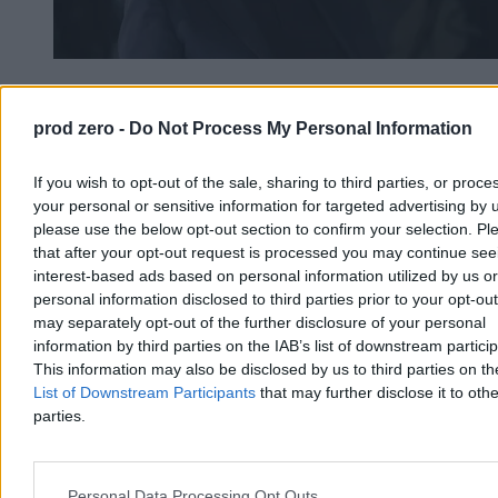
To najlepszy prezydent od 1989 roku?
Jednoznaczny wynik sondażu
prod zero -
Do Not Process My Personal Information
44,7 proc. Polaków uważa, że dotychczas najlepszym prezydentem
Polski po 1989 r. był Aleksander Kwaśniewski – wynika z sondażu
If you wish to opt-out of the sale, sharing to third parties, or proce
przeprowadzonego dla Wirtualnej Polski. Najgorzej w badaniu
your personal or sensitive information for targeted advertising by 
wypadł Lech Wałęsa i Wojciech Jaruzelski.
please use the below opt-out section to confirm your selection. Pl
that after your opt-out request is processed you may continue see
interest-based ads based on personal information utilized by us or
personal information disclosed to third parties prior to your opt-ou
Paweł Żurek
may separately opt-out of the further disclosure of your personal
Dzisiaj 12:42
information by third parties on the IAB’s list of downstream partici
3 min
Reklama
This information may also be disclosed by us to third parties on t
Reklama
List of Downstream Participants
that may further disclose it to othe
parties.
Personal Data Processing Opt Outs