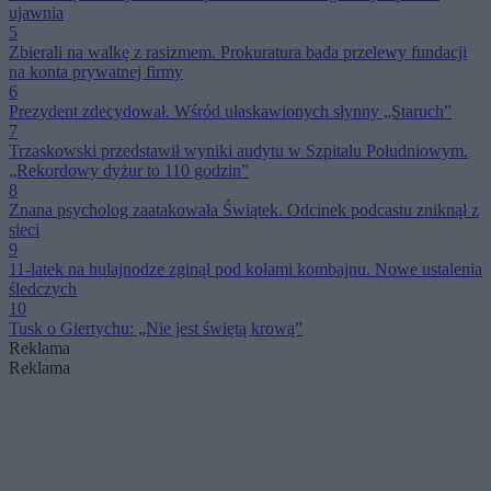
ujawnia
5
Zbierali na walkę z rasizmem. Prokuratura bada przelewy fundacji
na konta prywatnej firmy
6
Prezydent zdecydował. Wśród ułaskawionych słynny „Staruch”
7
Trzaskowski przedstawił wyniki audytu w Szpitalu Południowym.
„Rekordowy dyżur to 110 godzin”
8
Znana psycholog zaatakowała Świątek. Odcinek podcastu zniknął z
sieci
9
11-latek na hulajnodze zginął pod kołami kombajnu. Nowe ustalenia
śledczych
10
Tusk o Giertychu: „Nie jest świętą krową”
Reklama
Reklama