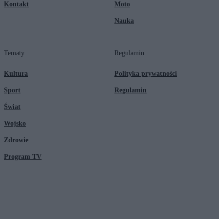
Kontakt
Moto
Nauka
Tematy
Regulamin
Kultura
Polityka prywatności
Sport
Regulamin
Świat
Wojsko
Zdrowie
Program TV
© 2026 Kanał Zero Spółka Akcyjna