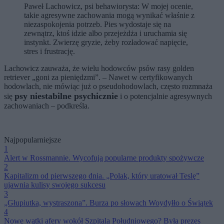
Paweł Lachowicz, psi behawiorysta: W mojej ocenie,
takie agresywne zachowania mogą wynikać właśnie z
niezaspokojenia potrzeb. Pies wydostaje się na
zewnątrz, ktoś idzie albo przejeżdża i uruchamia się
instynkt. Zwierzę gryzie, żeby rozładować napięcie,
stres i frustrację.
Lachowicz zauważa, że wielu hodowców psów rasy golden
retriever „goni za pieniędzmi”. – Nawet w certyfikowanych
hodowlach, nie mówiąc już o pseudohodowlach, często rozmnaża
psy niestabilne psychicznie
się
i o potencjalnie agresywnych
zachowaniach – podkreśla.
Najpopularniejsze
1
Alert w Rossmannie. Wycofują popularne produkty spożywcze
2
Kapitalizm od pierwszego dnia. „Polak, który uratował Teslę”
ujawnia kulisy swojego sukcesu
3
„Głupiutka, wystraszona”. Burza po słowach Woydyłło o Świątek
4
Nowe wątki afery wokół Szpitala Południowego? Była prezes