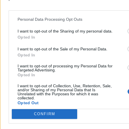
Rzeszowska prokuratura zabezpieczyła majątek Macieja Świrskiego
– byłego prezesa Krajowej Rady Radiofonii i Telewizji oraz
Polskiej Fundacji Narodowej. Podobne decyzję podjęto wobec
Personal Data Processing Opt Outs
drugiego podejrzanego, Cezarego J. Działania służb związane są z
kampanią Polskiej Fundacji Narodowej pt. „Sprawiedliwe sądy”.
I want to opt-out of the Sharing of my personal data.
Opted In
Tomasz Pałasz
I want to opt-out of the Sale of my Personal Data.
Dzisiaj 12:38
Opted In
2 min
Reklama
I want to opt-out of processing my Personal Data for
Reklama
Targeted Advertising.
Opted In
I want to opt-out of Collection, Use, Retention, Sale,
and/or Sharing of my Personal Data that Is
Unrelated with the Purposes for which it was
collected.
Opted Out
CONFIRM