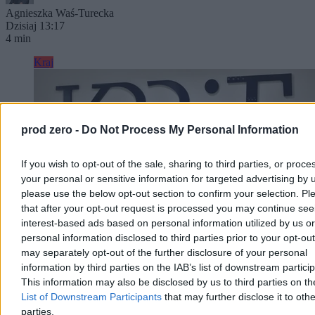
Agnieszka Waś-Turecka
Dzisiaj 13:17
4 min
Kraj
prod zero -
Do Not Process My Personal Information
If you wish to opt-out of the sale, sharing to third parties, or proce
your personal or sensitive information for targeted advertising by 
please use the below opt-out section to confirm your selection. Pl
that after your opt-out request is processed you may continue see
interest-based ads based on personal information utilized by us or
personal information disclosed to third parties prior to your opt-ou
may separately opt-out of the further disclosure of your personal
information by third parties on the IAB’s list of downstream partici
This information may also be disclosed by us to third parties on t
Prokuratura zabezpieczyła majątek Macieja
List of Downstream Participants
that may further disclose it to othe
Świrskiego. Chodzi o sprawę sprzed lat
parties.