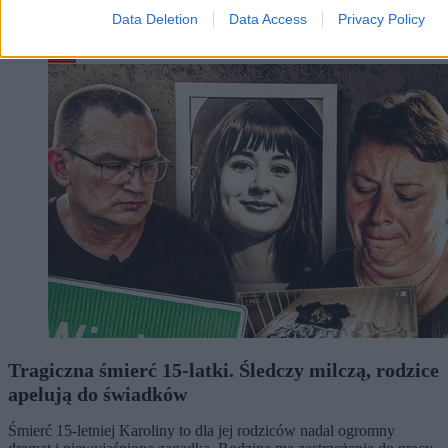
Data Deletion
Data Access
Privacy Policy
Kraj
Tragiczna śmierć 15-latki. Śledczy milczą, rodzice
apelują do świadków
Śmierć 15-letniej Karoliny to dla jej rodziców nadal ogromny