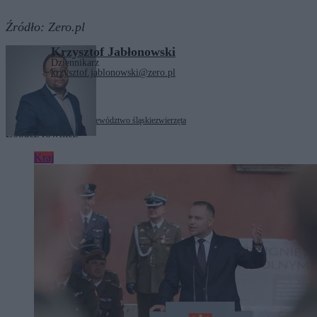
Źródło:
Zero.pl
Krzysztof Jabłonowski
Dziennikarz
krzysztof.jablonowski@zero.pl
Tagi:
Krzepice
Policja
województwo śląskie
zwierzęta
Zobacz również
Kraj