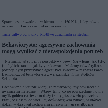
Sprawa jest prowadzona w kierunku art. 160 K.k., który mówi o
narażeniu człowieka na niebezpieczeństwo.
Tanie paliwo od wtorku. Możliwe utrudnienia na stacjach
Behawiorysta: agresywne zachowania
mogą wynikać z niezaspokojenia potrzeb
– Nie znamy tej sytuacji z perspektywy psów.
Nie wiemy, jak żyły,
jaki był ich stan, ani jak były traktowane. Możemy mówić tylko o
potencjalnych przyczynach agresji tych zwierząt – zaznacza Paweł
Lachowicz, psi behawiorysta z warszawskiej firmy Wojtków
Szkolenia.
Lachowicz nie jest zdziwiony, że zaatakowały psy powszechnie
uważane za niegroźne. – Wbrew temu, co się powszechnie mówi i
myśli,
golden retriever to duży i silny pies o wielu potrzebach.
Pracując z psami od wielu lat, doświadczyłem sytuacji, w których
golden wykazywał zachowania agresywne –
gryzł albo nie