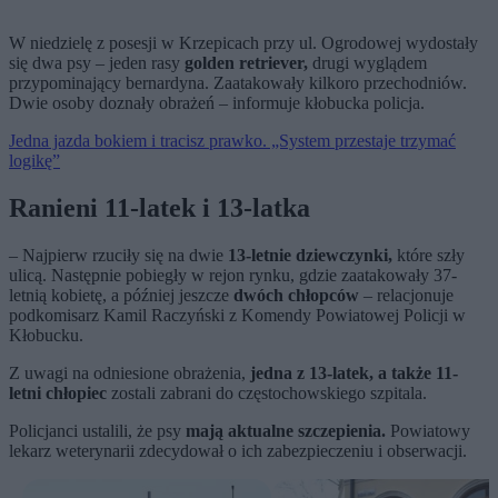
W niedzielę z posesji w Krzepicach przy ul. Ogrodowej wydostały
się dwa psy – jeden rasy
golden retriever,
drugi wyglądem
przypominający bernardyna. Zaatakowały kilkoro przechodniów.
Dwie osoby doznały obrażeń – informuje kłobucka policja.
Jedna jazda bokiem i tracisz prawko. „System przestaje trzymać
logikę”
Ranieni 11-latek i 13-latka
– Najpierw rzuciły się na dwie
13-letnie dziewczynki,
które szły
ulicą. Następnie pobiegły w rejon rynku, gdzie zaatakowały 37-
letnią kobietę, a później jeszcze
dwóch chłopców
– relacjonuje
podkomisarz Kamil Raczyński z Komendy Powiatowej Policji w
Kłobucku.
Z uwagi na odniesione obrażenia,
jedna z 13-latek, a także 11-
letni chłopiec
zostali zabrani do częstochowskiego szpitala.
Policjanci ustalili, że psy
mają aktualne szczepienia.
Powiatowy
lekarz weterynarii zdecydował o ich zabezpieczeniu i obserwacji.