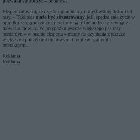
pozwalał się zbliżyć
– podkreśla.
Ekspert zauważa, że często zapominamy o myśliwskiej historii tej
rasy. – Taki pies
może być sfrustrowany,
jeśli spędza całe życie w
ogródku za ogrodzeniem, narażony na różne bodźce z zewnątrz –
mówi Lachowicz. W przypadku jeszcze większego psa rasy
bernardyn – w ocenie eksperta – mamy do czynienia z jeszcze
większymi potrzebami ruchowymi i tymi związanymi z
interakcjami.
Reklama
Reklama