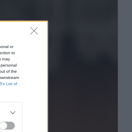
sonal or
ection to
ou may
 personal
out of the
 downstream
B’s List of