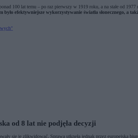
onad 100 lat temu – po raz pierwszy w 1919 roku, a na stałe od 1977
 było efektywniejsze wykorzystywanie światła słonecznego, a takż
zowych"
ka od 8 lat nie podjęła decyzji
wały się je zlikwidować. Sprawa utknęła jednak przez europejską biu