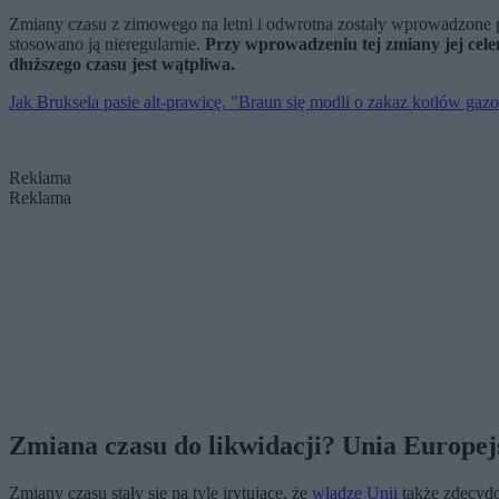
Zmiany czasu z zimowego na letni i odwrotna zostały wprowadzone p
stosowano ją nieregularnie.
Przy wprowadzeniu tej zmiany jej celem
dłuższego czasu jest wątpliwa.
Jak Bruksela pasie alt-prawicę. "Braun się modli o zakaz kotłów ga
Reklama
Reklama
Zmiana czasu do likwidacji? Unia Europejs
Zmiany czasu stały się na tyle irytujące, że
władze Unii
także zdecydo