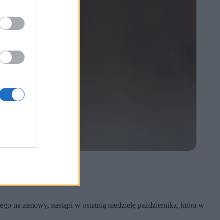
o na zimowy, nastąpi w ostatnią niedzielę października, która w