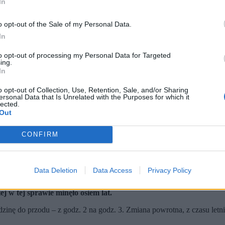
In
o opt-out of the Sale of my Personal Data.
In
to opt-out of processing my Personal Data for Targeted
ing.
In
o opt-out of Collection, Use, Retention, Sale, and/or Sharing
ersonal Data that Is Unrelated with the Purposes for which it
lected.
Out
CONFIRM
Data Deletion
Data Access
Privacy Policy
.
Doba skróci się o jedną godzinę.
iej wciąż brakuje woli politycznej, by z niej zrezygnować.
 w tej sprawie minęło osiem lat.
ę do przodu – z godz. 2 na godz. 3. Zmiana powrotna, z czasu letnieg