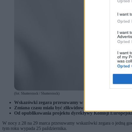
Opted 
I want t
Opted 
I want 
Advertis
Opted 
I want t
of my P
was col
Opted 
(fot. Shutterstock / Shutterstock)
Wskazówki zegara przesuwamy w nocy z 28 na 29 marca
Zmiana czasu miała być zlikwidowana, ale w Unii Europejsk
Od opublikowania projektu dyrektywy Komisji Europejskiej
W nocy z 28 na 29 marca przesuwamy wskazówki zegara o jedną godzin
tym roku wypada 25 października.