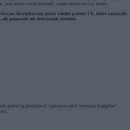
ie, przy której wersji pozostać: czasie zimowym czy letnim.
 wówczas skrytykowany przez władze państw UE, które zarzucały
, ale ponownie nie dotrzymały terminu.
„będą gotowi ją przedstawić i przeprowadzić wymianę poglądów”.
użej.