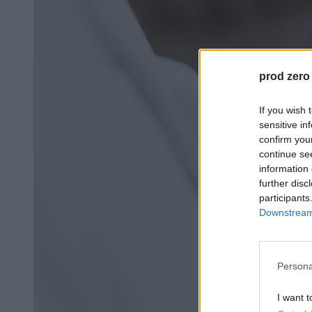
prod zero
If you wish 
sensitive in
confirm you
continue se
information 
further disc
participants
Downstream 
Persona
I want t