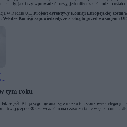
e ustaliły, jak i czy wprowadzić nowy, jednolity czas. Chodzi o ustalen
ncja w Radzie UE.
Projekt dyrektywy Komisji Europejskiej został
. Władze Komisji zapowiedziały, że zrobią to przed wakacjami UE
ć
a
 w tym roku
ał, że jeśli KE przygotuje analizę wniosku to członkowie delegacji 
u, trwającej do 30 czerwca. Zmiana czasu zostanie więc z nami na dł