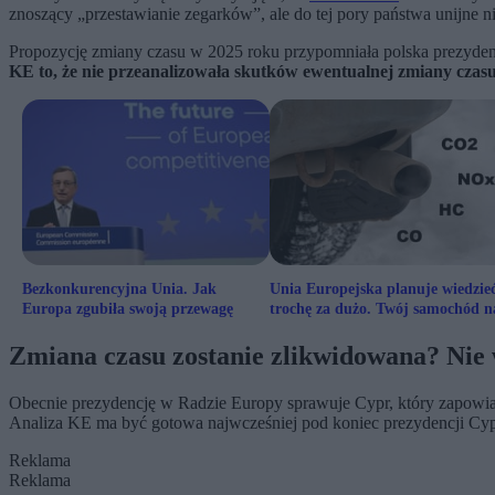
znoszący „przestawianie zegarków”, ale do tej pory państwa unijne ni
Propozycję zmiany czasu w 2025 roku przypomniała polska prezyde
KE to, że nie przeanalizowała skutków ewentualnej zmiany czasu
Bezkonkurencyjna Unia. Jak
Unia Europejska planuje wiedzie
Europa zgubiła swoją przewagę
trochę za dużo. Twój samochód n
ciebie doniesie
Zmiana czasu zostanie zlikwidowana? Nie
Obecnie prezydencję w Radzie Europy sprawuje Cypr, który zapowiad
Analiza KE ma być gotowa najwcześniej pod koniec prezydencji Cypr
Reklama
Reklama