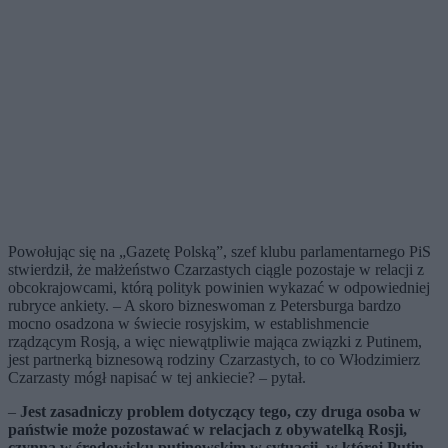
Powołując się na „Gazetę Polską”, szef klubu parlamentarnego PiS
stwierdził, że małżeństwo Czarzastych ciągle pozostaje w relacji z
obcokrajowcami, którą polityk powinien wykazać w odpowiedniej
rubryce ankiety. – A skoro bizneswoman z Petersburga bardzo
mocno osadzona w świecie rosyjskim, w establishmencie
rządzącym Rosją, a więc niewątpliwie mająca związki z Putinem,
jest partnerką biznesową rodziny Czarzastych, to co Włodzimierz
Czarzasty mógł napisać w tej ankiecie? – pytał.
–
Jest zasadniczy problem dotyczący tego, czy druga osoba w
państwie może pozostawać w relacjach z obywatelką Rosji,
czynną w środowisku putinowskim w sytuacji, w której Putin