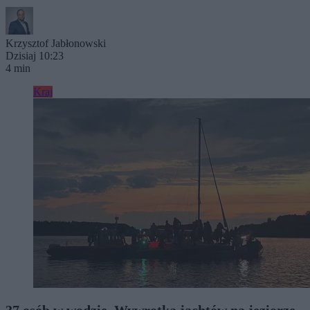
Krzysztof Jabłonowski
Dzisiaj 10:23
4 min
Kraj
37 osób w wodzie. Wywrotka jachtów na jeziorze