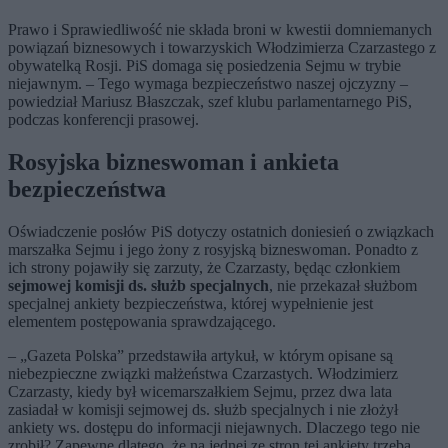
Prawo i Sprawiedliwość nie składa broni w kwestii domniemanych
powiązań biznesowych i towarzyskich Włodzimierza Czarzastego z
obywatelką Rosji. PiS domaga się posiedzenia Sejmu w trybie
niejawnym. – Tego wymaga bezpieczeństwo naszej ojczyzny –
powiedział Mariusz Błaszczak, szef klubu parlamentarnego PiS,
podczas konferencji prasowej.
Rosyjska bizneswoman i ankieta
bezpieczeństwa
Oświadczenie posłów PiS dotyczy ostatnich doniesień o związkach
marszałka Sejmu i jego żony z rosyjską bizneswoman. Ponadto z
ich strony pojawiły się zarzuty, że Czarzasty, będąc członkiem
sejmowej komisji ds. służb specjalnych
, nie przekazał służbom
specjalnej ankiety bezpieczeństwa, której wypełnienie jest
elementem postępowania sprawdzającego.
–
„
Gazeta Polska
”
przedstawiła artykuł, w którym opisane są
niebezpieczne związki małżeństwa Czarzastych. Włodzimierz
Czarzasty, kiedy był wicemarszałkiem Sejmu, przez dwa lata
zasiadał w komisji sejmowej ds. służb specjalnych i nie złożył
ankiety ws. dostępu do informacji niejawnych. Dlaczego tego nie
zrobił? Zapewne dlatego, że na jednej ze stron tej ankiety trzeba