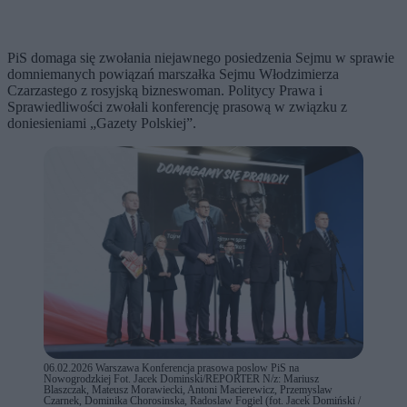
PiS domaga się zwołania niejawnego posiedzenia Sejmu w sprawie
domniemanych powiązań marszałka Sejmu Włodzimierza
Czarzastego z rosyjską bizneswoman. Politycy Prawa i
Sprawiedliwości zwołali konferencję prasową w związku z
doniesieniami „Gazety Polskiej”.
06.02.2026 Warszawa Konferencja prasowa poslow PiS na
Nowogrodzkiej Fot. Jacek Dominski/REPORTER N/z: Mariusz
Blaszczak, Mateusz Morawiecki, Antoni Macierewicz, Przemyslaw
Czarnek, Dominika Chorosinska, Radoslaw Fogiel (fot. Jacek Domiński /