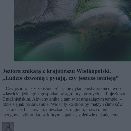
Jeziora znikają z krajobrazu Wielkopolski.
„Ludzie dzwonią i pytają, czy jeszcze istnieją”
– Czy jezioro jeszcze istnieje? – takie pytanie usłyszał niedawno
właściciel jednego z gospodarstw agroturystycznych na Pojezierzu
Gnieźnieńskim. Akweny znikają tam w zastraszającym tempie. –
Idzie się jak po sawannie. Widać tylko skorupy małży i ślimaków –
tak Łukasz Laskowski, mieszkaniec regionu, mówi o linii
brzegowej zbiornika, w którym kąpał się zaledwie dekadę temu.