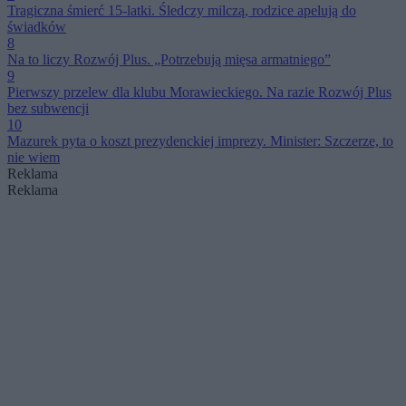
Tragiczna śmierć 15-latki. Śledczy milczą, rodzice apelują do
świadków
8
Na to liczy Rozwój Plus. „Potrzebują mięsa armatniego”
9
Pierwszy przelew dla klubu Morawieckiego. Na razie Rozwój Plus
bez subwencji
10
Mazurek pyta o koszt prezydenckiej imprezy. Minister: Szczerze, to
nie wiem
Reklama
Reklama