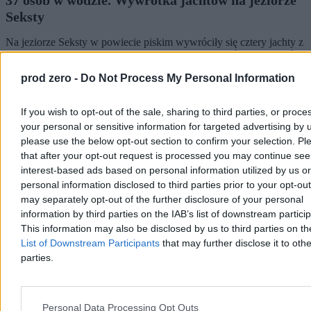
Seksty
Na jeziorze Seksty w powiecie piskim wywróciły się cztery jachty z
uczestnikami obozu. Do wody trafiło 31 dzieci i sześciu opiekunów.
Jak przekazały służby, poszkodowani mieli na sonie kamizelki
prod zero -
Do Not Process My Personal Information
ratunkowe, które mogły uratować im życie.
If you wish to opt-out of the sale, sharing to third parties, or proce
your personal or sensitive information for targeted advertising by 
Krzysztof Jabłonowski
please use the below opt-out section to confirm your selection. Pl
Dzisiaj 09:37
that after your opt-out request is processed you may continue see
2 min
interest-based ads based on personal information utilized by us or
Kraj
personal information disclosed to third parties prior to your opt-ou
may separately opt-out of the further disclosure of your personal
information by third parties on the IAB’s list of downstream partici
This information may also be disclosed by us to third parties on t
List of Downstream Participants
that may further disclose it to othe
parties.
Personal Data Processing Opt Outs