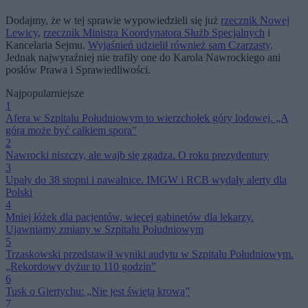
Dodajmy, że w tej sprawie wypowiedzieli się już
rzecznik Nowej
Lewicy
,
rzecznik Ministra Koordynatora Służb Specjalnych
i
Kancelaria Sejmu.
Wyjaśnień udzielił również sam Czarzasty
.
Jednak najwyraźniej nie trafiły one do Karola Nawrockiego ani
posłów Prawa i Sprawiedliwości.
Najpopularniejsze
1
Afera w Szpitalu Południowym to wierzchołek góry lodowej. „A
góra może być całkiem spora”
2
Nawrocki niszczy, ale wajb się zgadza. O roku prezydentury
3
Upały do 38 stopni i nawałnice. IMGW i RCB wydały alerty dla
Polski
4
Mniej łóżek dla pacjentów, więcej gabinetów dla lekarzy.
Ujawniamy zmiany w Szpitalu Południowym
5
Trzaskowski przedstawił wyniki audytu w Szpitalu Południowym.
„Rekordowy dyżur to 110 godzin”
6
Tusk o Giertychu: „Nie jest świętą krową”
7