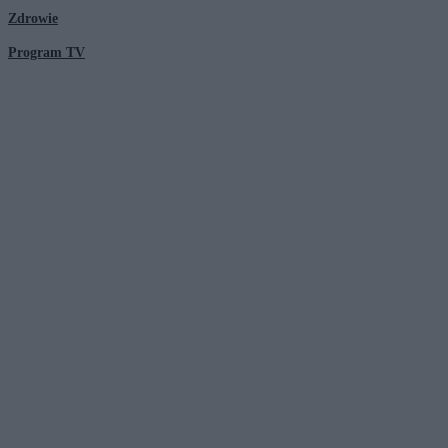
Zdrowie
Program TV
© 2026 Kanał Zero Spółka Akcyjna