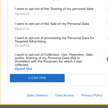
I want to opt-out of the Sharing of my personal data.
Opted In
I want to opt-out of the Sale of my Personal Data.
Opted In
„Podobno grad miał nawet wielkość pięści”.
Burze przeszły przez Warmię i Mazury
I want to opt-out of processing my Personal Data for
Targeted Advertising.
Opted In
Silne gradobicie uszkodziło w czwartek dachy budynków w
Lubominie – poinformowała straż pożarna. W całym regionie
I want to opt-out of Collection, Use, Retention, Sale,
strażacy otrzymali ponad 250 zgłoszeń o zdarzeniach związanych z
and/or Sharing of my Personal Data that Is
pogodą. Jedna osoba została ranna wskutek przewrócenia się
Unrelated with the Purposes for which it was
drzewa na samochód.
collected.
Opted Out
CONFIRM
Krzysztof Jabłonowski
Dzisiaj 07:27
4 min
Reklama
Data Deletion
Data Access
Privacy Policy
Reklama