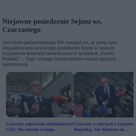
Niejawne posiedzenie Sejmu ws.
Czarzastego
Szef klubu parlamentarnego PiS oznajmił też, że partia żąda
zorganizowania niejawnego posiedzenia Sejmu w sprawie
wyjaśnienia doniesień zamieszczonych na łamach
„
Gazety
Polskiej
”
. – Tego wymaga bezpieczeństwo naszej ojczyzny –
kontynuował.
Czarzasty odpowiada ambasadorowi
Czarzasty o relacjach z tajemnicz
USA: Nie zmienię swojego
Rosjanką. Jak tłumaczy się
stanowiska
marszałek