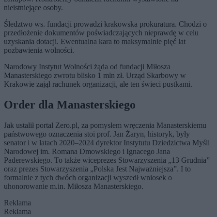
nieistniejące osoby.
Śledztwo ws. fundacji prowadzi krakowska prokuratura. Chodzi o
przedłożenie dokumentów poświadczających nieprawdę w celu
uzyskania dotacji. Ewentualna kara to maksymalnie pięć lat
pozbawienia wolności.
Narodowy Instytut Wolności żąda od fundacji Miłosza
Manasterskiego zwrotu blisko 1 mln zł. Urząd Skarbowy w
Krakowie zajął rachunek organizacji, ale ten świeci pustkami.
Order dla Manasterskiego
Jak ustalił portal Zero.pl, za pomysłem wręczenia Manasterskiemu
państwowego oznaczenia stoi prof. Jan Żaryn, historyk, były
senator i w latach 2020–2024 dyrektor Instytutu Dziedzictwa Myśli
Narodowej im. Romana Dmowskiego i Ignacego Jana
Paderewskiego. To także wiceprezes Stowarzyszenia „13 Grudnia”
oraz prezes Stowarzyszenia „Polska Jest Najważniejsza”. I to
formalnie z tych dwóch organizacji wyszedł wniosek o
uhonorowanie m.in. Miłosza Manasterskiego.
Reklama
Reklama