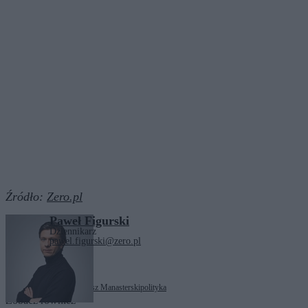
Źródło:
Zero.pl
Paweł Figurski
Dziennikarz
pawel.figurski@zero.pl
Tagi:
Andrzej Duda
Miłosz Manasterski
polityka
Zobacz również