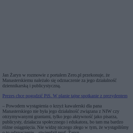
Jan Żaryn w rozmowie z portalem Zero.pl przekonuje, że
Manasterskiemu należało się odznaczenie za jego działalność
dziennikarską i publicystyczną.
Prezes chce pogodzić PiS. W planie tajne spotkanie z prezydentem
– Powodem wystąpienia o krzyż kawalerski dla pana
Manasterskiego nie była jego działalność związana z NIW czy
otrzymywanymi grantami, tylko jego aktywność jako pisarza,
publicysty, działacza społecznego i edukatora, bo tam ma bardzo
różne osiągnięcia. Nie widzę niczego złego w tym, że wystąpiliśmy
o to odznaczenie – stwierdził prof. Żaryn.