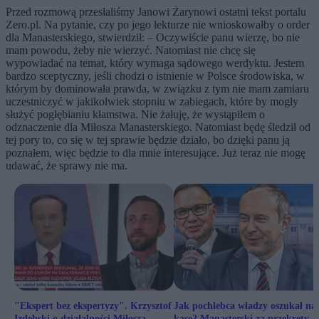
Przed rozmową przesłaliśmy Janowi Żarynowi ostatni tekst portalu
Zero.pl. Na pytanie, czy po jego lekturze nie wnioskowałby o order
dla Manasterskiego, stwierdził: – Oczywiście panu wierzę, bo nie
mam powodu, żeby nie wierzyć. Natomiast nie chcę się
wypowiadać na temat, który wymaga sądowego werdyktu. Jestem
bardzo sceptyczny, jeśli chodzi o istnienie w Polsce środowiska, w
którym by dominowała prawda, w związku z tym nie mam zamiaru
uczestniczyć w jakikolwiek stopniu w zabiegach, które by mogły
służyć pogłębianiu kłamstwa. Nie żałuję, że wystąpiłem o
odznaczenie dla Miłosza Manasterskiego. Natomiast będę śledził od
tej pory to, co się w tej sprawie będzie działo, bo dzięki panu ją
poznałem, więc będzie to dla mnie interesujące. Już teraz nie mogę
udawać, że sprawy nie ma.
"Ekspert bez ekspertyzy". Krzysztof
Jak pochlebca władzy oszukał na
Izdebski o działalności Miłosza
kasę? Manasterski za przekręty