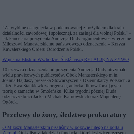
"Za wybitne osiągnięcia w podejmowanej z pożytkiem dla kraju
działalności zawodowej i społecznej, za zasługi dla wolnej Polski" –
tak kancelaria prezydenta Andrzeja Dudy argumentowała wręczenie
Miłoszowi Manasterskiemu państwowego odznaczenia – Krzyża
Kawalerskiego Orderu Odrodzenia Polski.
Wojna na Bliskim Wschodzie. Śledź naszą RELACJĘ NA ŻYWO
10 czerwca odznaczenia od prezydenta Andrzeja Dudy otrzymało
wielu prawicowych publicystów. Obok Manasterskiego m.in.
Joanna Hajdasz, prezeska Stowarzyszenia Dziennikarzy Polskich, a
także Ewa Stankiewicz-Jorgensen, autorka filmów forsujących
teorię o zamachu w Smoleńsku. Kilka tygodni później Duda
odznaczył braci Jacka i Michała Karnowskich oraz Magdalenę
Ogórek.
Przelewy do żony, śledztwo prokuratury
O Miłoszu Manasterskim pisaliśmy w połowie lutego na portalu
Zero.pl
. Opisaliśmy, jak działa fundacja, której jest wiceprezesem.