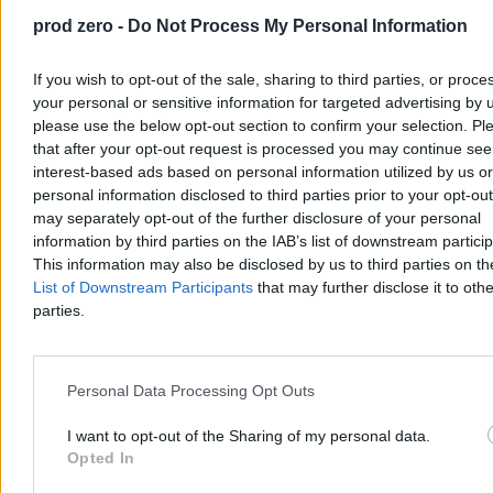
st. C, to już od wtorku czeka nas wyraźne ochłodzenie. Sytuacja
ponownie zmieni się w weekend, gdy do Polski wróci afrykański
prod zero -
Do Not Process My Personal Information
upał. Słupki rtęci mogą pokazać aż 36 kresek.
If you wish to opt-out of the sale, sharing to third parties, or proce
your personal or sensitive information for targeted advertising by 
please use the below opt-out section to confirm your selection. Pl
Agnieszka Waś-Turecka
that after your opt-out request is processed you may continue see
Dzisiaj 08:22
3 min
interest-based ads based on personal information utilized by us or
personal information disclosed to third parties prior to your opt-ou
Kraj
may separately opt-out of the further disclosure of your personal
information by third parties on the IAB’s list of downstream partici
This information may also be disclosed by us to third parties on t
List of Downstream Participants
that may further disclose it to othe
parties.
Personal Data Processing Opt Outs
I want to opt-out of the Sharing of my personal data.
Opted In