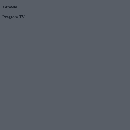
Zdrowie
Program TV
© 2026 Kanał Zero Spółka Akcyjna