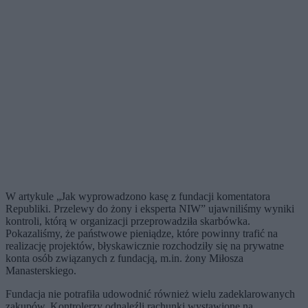
W artykule „Jak wyprowadzono kasę z fundacji komentatora
Republiki. Przelewy do żony i eksperta NIW” ujawniliśmy wyniki
kontroli, którą w organizacji przeprowadziła skarbówka.
Pokazaliśmy, że państwowe pieniądze, które powinny trafić na
realizację projektów, błyskawicznie rozchodziły się na prywatne
konta osób związanych z fundacją, m.in. żony Miłosza
Manasterskiego.
Fundacja nie potrafiła udowodnić również wielu zadeklarowanych
zakupów. Kontrolerzy odnaleźli rachunki wystawione na