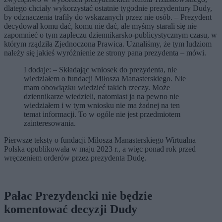
dlatego chciały wykorzystać ostatnie tygodnie prezydentury Dudy,
by odznaczenia trafiły do wskazanych przez nie osób. – Prezydent
decydował komu dać, komu nie dać, ale myśmy starali się nie
zapomnieć o tym zapleczu dziennikarsko-publicystycznym czasu, w
którym rządziła Zjednoczona Prawica. Uznaliśmy, że tym ludziom
należy się jakieś wyróżnienie ze strony pana prezydenta – mówi.
I dodaje: – Składając wniosek do prezydenta, nie
wiedziałem o fundacji Miłosza Manasterskiego. Nie
mam obowiązku wiedzieć takich rzeczy. Może
dziennikarze wiedzieli, natomiast ja na pewno nie
wiedziałem i w tym wniosku nie ma żadnej na ten
temat informacji. To w ogóle nie jest przedmiotem
zainteresowania.
Pierwsze teksty o fundacji Miłosza Manasterskiego Wirtualna
Polska opublikowała w maju 2023 r., a więc ponad rok przed
wręczeniem orderów przez prezydenta Dudę.
Pałac Prezydencki nie będzie
komentować decyzji Dudy