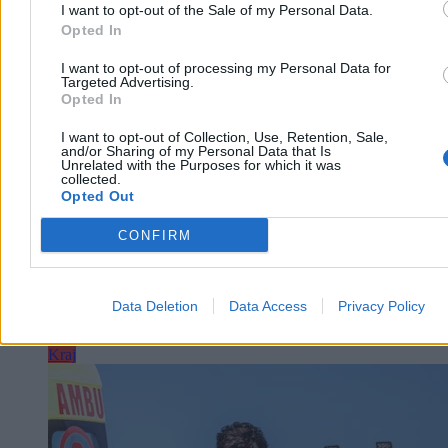
I want to opt-out of the Sale of my Personal Data.
Opted In
Morawiecki zakłada partię, a nadal go nie
I want to opt-out of processing my Personal Data for
wyrzucili. Karski: Liczyliśmy na opamiętanie
Targeted Advertising.
Opted In
Choć Mateusz Morawiecki już zapowiedział, że najpóźniej do 15
października powoła nową partię, nadal pozostaje on formalnie
I want to opt-out of Collection, Use, Retention, Sale,
and/or Sharing of my Personal Data that Is
członkiem Prawa i Sprawiedliwości. To samo dotyczy
Unrelated with the Purposes for which it was
kilkudziesięciu stronników byłego premiera. Ale już niedługo. – Dla
collected.
wielu z nas ważne jest, żeby rozstać się w zgodzie i z klasą – mówi
Opted Out
Zero.pl prof. Karol Karski, rzecznik dyscyplinarny PiS.
CONFIRM
Kasjan Owsianko
Dzisiaj 06:01
Data Deletion
Data Access
Privacy Policy
18 min
Kraj