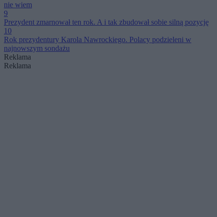
nie wiem
9
Prezydent zmarnował ten rok. A i tak zbudował sobie silną pozycję
10
Rok prezydentury Karola Nawrockiego. Polacy podzieleni w
najnowszym sondażu
Reklama
Reklama