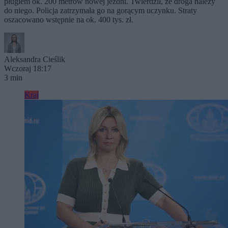
pługiem ok. 200 metrów nowej jezdni. Twierdził, że droga należy
do niego. Policja zatrzymała go na gorącym uczynku. Straty
oszacowano wstępnie na ok. 400 tys. zł.
Aleksandra Cieślik
Wczoraj 18:17
3 min
Kraj