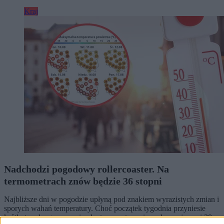
Kraj
Nadchodzi pogodowy rollercoaster. Na
termometrach znów będzie 36 stopni
Najbliższe dni w pogodzie upłyną pod znakiem wyrazistych zmian i
sporych wahań temperatury. Choć początek tygodnia przyniesie
krótkotrwały, gorący epizod z temperaturami przekraczającymi 30