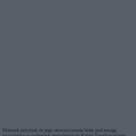
Historyk przyznał, że jego stowarzyszenia brały pod uwagę
zwycięstwo w wyborach prezydenckich Rafała Trzaskowskiego,