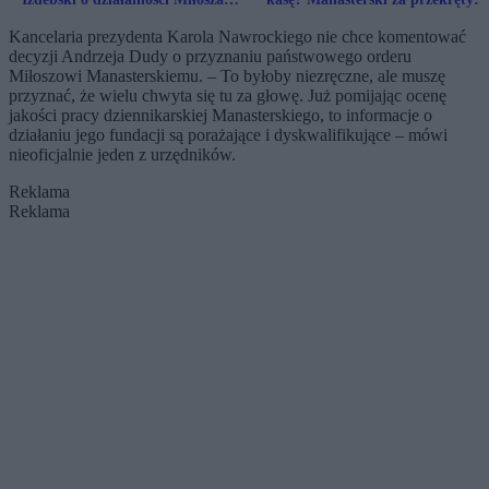
Manasterskiego
dostał order od prezydenta zamia
Kancelaria prezydenta Karola Nawrockiego nie chce komentować
kary
decyzji Andrzeja Dudy o przyznaniu państwowego orderu
Miłoszowi Manasterskiemu. – To byłoby niezręczne, ale muszę
przyznać, że wielu chwyta się tu za głowę. Już pomijając ocenę
jakości pracy dziennikarskiej Manasterskiego, to informacje o
działaniu jego fundacji są porażające i dyskwalifikujące – mówi
nieoficjalnie jeden z urzędników.
Reklama
Reklama