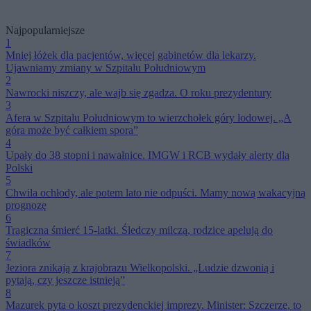
Najpopularniejsze
1
Mniej łóżek dla pacjentów, więcej gabinetów dla lekarzy.
Ujawniamy zmiany w Szpitalu Południowym
2
Nawrocki niszczy, ale wajb się zgadza. O roku prezydentury
3
Afera w Szpitalu Południowym to wierzchołek góry lodowej. „A
góra może być całkiem spora”
4
Upały do 38 stopni i nawałnice. IMGW i RCB wydały alerty dla
Polski
5
Chwila ochłody, ale potem lato nie odpuści. Mamy nową wakacyjną
prognozę
6
Tragiczna śmierć 15-latki. Śledczy milczą, rodzice apelują do
świadków
7
Jeziora znikają z krajobrazu Wielkopolski. „Ludzie dzwonią i
pytają, czy jeszcze istnieją”
8
Mazurek pyta o koszt prezydenckiej imprezy. Minister: Szczerze, to