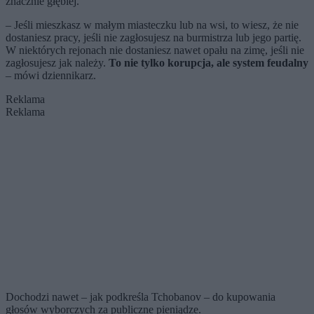
znacznie głębiej.
– Jeśli mieszkasz w małym miasteczku lub na wsi, to wiesz, że nie
dostaniesz pracy, jeśli nie zagłosujesz na burmistrza lub jego partię.
W niektórych rejonach nie dostaniesz nawet opału na zimę, jeśli nie
zagłosujesz jak należy.
To nie tylko korupcja, ale system feudalny
– mówi dziennikarz.
Reklama
Reklama
Dochodzi nawet – jak podkreśla Tchobanov – do kupowania
głosów wyborczych za publiczne pieniądze.