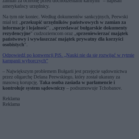
zamian za ochronę przed dochodzeniami karnymi" – napisali
amerykańscy urzędnicy.
Na tym nie koniec. Według dokumentów sankcyjnych, Peewski
miał też „
przekupić urzędników państwowych w zamian za
informacje i lojalność
", „
sprzedawać bułgarskie dokumenty
rezydencyjne
" cudzoziemcom oraz „
sprzeniewierzać majątek
państwowy i wywłaszczać majątek prywatny dla korzyści
osobistych
".
Odpowiedź po konwencji PiS. „Nauki nie da się rozwijać w rytmie
kampanii wyborczych”
– Największym problemem Bułgarii jest przejęcie sądownictwa
przez oligarchę Delana Peewskiego, który został ukarany za
masową korupcję.
Taka osoba zasiada w parlamencie i
kontroluje system sądowniczy
– podsumowuje Tchobanov.
Reklama
Reklama