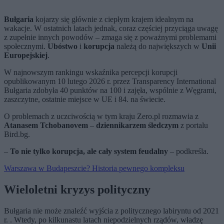
Bułgaria
kojarzy się głównie z ciepłym krajem idealnym na
wakacje. W ostatnich latach jednak, coraz częściej przyciąga uwagę
z zupełnie innych powodów – zmaga się z poważnymi problemami
społecznymi.
Ubóstwo
i
korupcja
należą do największych w
Unii
Europejskiej
.
W najnowszym rankingu wskaźnika percepcji korupcji
opublikowanym 10 lutego 2026 r. przez Transparency International
Bułgaria zdobyła 40 punktów na 100 i zajęła, wspólnie z Węgrami,
zaszczytne, ostatnie miejsce w UE i 84. na świecie.
O problemach z uczciwością w tym kraju Zero.pl rozmawia z
Atanasem Tchobanovem
–
dziennikarzem śledczym
z portalu
Bird.bg.
–
To nie tylko korupcja, ale cały system feudalny
– podkreśla.
Warszawa w Budapeszcie? Historia pewnego kompleksu
Wieloletni kryzys polityczny
Bułgaria nie może znaleźć wyjścia z politycznego labiryntu od 2021
r. . Wtedy, po kilkunastu latach niepodzielnych rządów, władzę