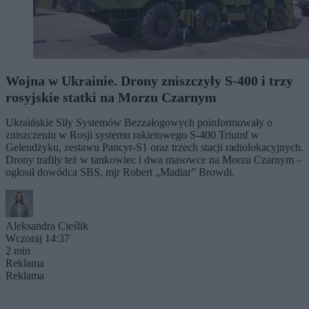
Wojna w Ukrainie. Drony zniszczyły S-400 i trzy
rosyjskie statki na Morzu Czarnym
Ukraińskie Siły Systemów Bezzałogowych poinformowały o
zniszczeniu w Rosji systemu rakietowego S-400 Triumf w
Gelendżyku, zestawu Pancyr-S1 oraz trzech stacji radiolokacyjnych.
Drony trafiły też w tankowiec i dwa masowce na Morzu Czarnym –
ogłosił dowódca SBS, mjr Robert „Madiar” Browdi.
Aleksandra Cieślik
Wczoraj 14:37
2 min
Reklama
Reklama