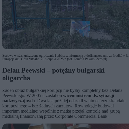
Stalowa wieża, zniszczone ogrodzenie i tablica z informacją o dofinansowaniu ze środków U
Europejskiej. Góra Vitosha. 20 sierpnia 2025 r. (fot. Tomasz Pałasz / Zero.pl)
Delan Peewski – potężny bułgarski
oligarcha
Żaden obraz bułgarskiej korupcji nie byłby kompletny bez Delana
Peewskiego. W 2005 r. został on
wiceministrem ds. sytuacji
nadzwyczajnych
. Dwa lata później odszedł w atmosferze skandalu
korupcyjnego – bez żadnych zarzutów. Równolegle budował
imperium medialne: wspólnie z matką przejął kontrolę nad grupą
medialną finansowaną przez Corporate Commercial Bank.