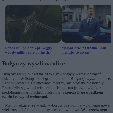
Rondo znikąd donikąd. Węgry
Magyar drwi z Orbána. „Jak
wydały milion euro unijnych
myślicie, co czyta?”
pieniędzy
Bułgarzy wyszli na ulice
Iskrą okazał się budżet na 2026 r. zakładający wzrost obciążeń
fiskalnych. W listopadzie i grudniu 2025 r. Bułgarzy wyszli na ulice.
Rząd wycofał się z planowanej reformy, ale protesty nie ucichły.
Przerodziły się w coś większego: demonstracje przeciwko korupcji i
niedofinansowaniu ochrony zdrowia.
Skończyło się upadkiem
rządu i nowymi wyborami.
– Mamy nadzieję, że wynik wyborów pozwoli na wyłonienie nowej
większości, która odbuduje system sądownictwa.
W przeciwnym