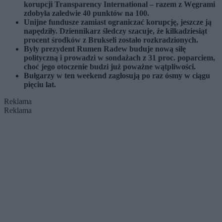
korupcji Transparency International – razem z Węgrami
zdobyła zaledwie 40 punktów na 100.
Unijne fundusze zamiast ograniczać korupcję, jeszcze ją
napędziły.
Dziennikarz śledczy szacuje, że kilkadziesiąt
procent środków z Brukseli zostało rozkradzionych.
Były prezydent Rumen Radew buduje nową siłę
polityczną i prowadzi w sondażach z 31 proc. poparciem,
choć jego otoczenie budzi już poważne wątpliwości.
Bułgarzy w ten weekend zagłosują po raz ósmy w ciągu
pięciu lat.
Reklama
Reklama