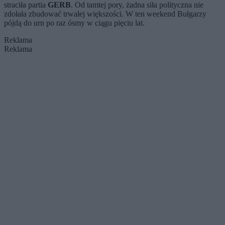
straciła partia
GERB
. Od tamtej pory, żadna siła polityczna nie
zdołała zbudować trwałej większości. W ten weekend Bułgarzy
pójdą do urn po raz ósmy w ciągu pięciu lat.
Reklama
Reklama