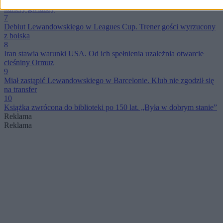
kariery gwiazdy
7
Debiut Lewandowskiego w Leagues Cup. Trener gości wyrzucony
z boiska
8
Iran stawia warunki USA. Od ich spełnienia uzależnia otwarcie
cieśniny Ormuz
9
Miał zastąpić Lewandowskiego w Barcelonie. Klub nie zgodził się
na transfer
10
Książka zwrócona do biblioteki po 150 lat. „Była w dobrym stanie”
Reklama
Reklama