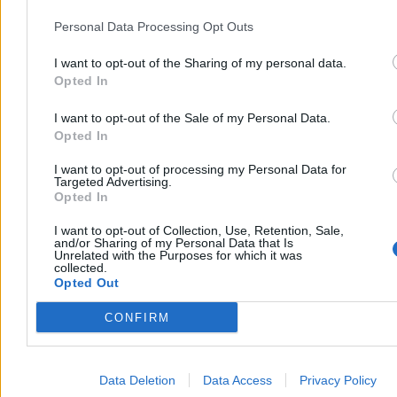
Personal Data Processing Opt Outs
W niedzielę kolejne wybory parlamentarne w Bułgarii. Na czele
I want to opt-out of the Sharing of my personal data.
sondaży znajduje się partia byłego prezydenta. Czy Rumen Radew
zdobędzie władzę? Wkrótce dowiemy się, czy jego zapowiedzi
Opted In
walki z korupcją były tylko kiełbasą wyborczą – czy też
rzeczywiście chce zmienić Bułgarię na lepsze.
I want to opt-out of the Sale of my Personal Data.
Opted In
Najpopularniejsze
1
I want to opt-out of processing my Personal Data for
USA dały zielone światło. Turcja odsprzedaje Ukrainie pokaźny
Targeted Advertising.
pakiet broni
Opted In
2
Ranking europejskich wywiadów. Polska w pierwszej dziesiątce
I want to opt-out of Collection, Use, Retention, Sale,
3
and/or Sharing of my Personal Data that Is
Lewandowski bohaterem w doliczonym czasie. Chicago Fire
Unrelated with the Purposes for which it was
collected.
odwraca losy meczu
Opted Out
4
Złoto, pallad i platyna. Życie i praca na złożu wartym miliardy
dolarów
CONFIRM
5
Kryzys migracyjny w Ceucie. Wśród migrantów dużo dziewczynek
i dzieci
6
Data Deletion
Data Access
Privacy Policy
Prezes argentyńskiej federacji o Messim. Mówił o zakończeniu