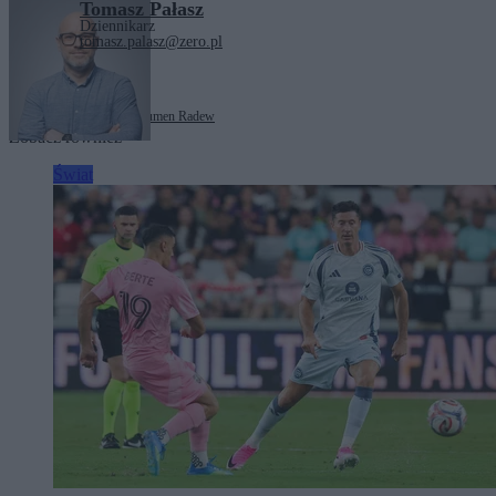
Tomasz Pałasz
Dziennikarz
tomasz.palasz@zero.pl
Tagi:
Bułgaria
korupcja
Rumen Radew
Zobacz również
Świat