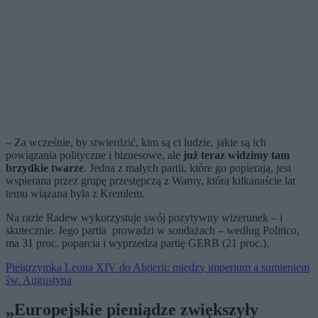
– Za wcześnie, by stwierdzić, kim są ci ludzie, jakie są ich
powiązania polityczne i biznesowe, ale
już teraz widzimy tam
brzydkie twarze
. Jedna z małych partii, które go popierają, jest
wspierana przez grupę przestępczą z Warny, która kilkanaście lat
temu wiązana była z Kremlem.
Na razie Radew wykorzystuje swój pozytywny wizerunek – i
skutecznie. Jego partia prowadzi w sondażach – według Politico,
ma 31 proc. poparcia i wyprzedza partię GERB (21 proc.).
Pielgrzymka Leona XIV do Algierii: między imperium a sumieniem
św. Augustyna
„Europejskie pieniądze zwiększyły