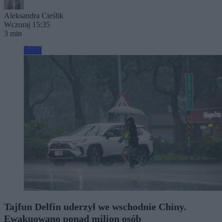
Aleksandra Cieślik
Wczoraj 15:35
3 min
Świat
Tajfun Delfin uderzył we wschodnie Chiny.
Ewakuowano ponad milion osób